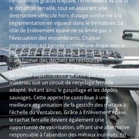
l’enlèvement gratuit d’épave, l’enlèvement épave et
le débarras ferraille, tout en assurant une
destruction véhicule hors d’usage conforme à la
réglementation en vigueur dans le Ventabren. Le
rôle de Enlèvement épave ne se limite pas à
l’évacuation des encombrants. Chaque
intervention est pensée comme une étape vers la
récupération fers et métaux, permettant de
transformer des déchets en ressources
valorisables. Le travail d’un épaviste et d’un
ferrailleur expérimentés garantit que chaque
matériau suit un circuit de recyclage ferraille
adapté, évitant ainsi le gaspillage et les dépôts
sauvages. Cette approche contribue à une
meilleure organisation de la gestion des métaux à
l’échelle du Ventabren. Grâce à Enlèvement épave,
le rachat ferraille devient également une
opportunité de valorisation, offrant une alternative
responsable à l’abandon des métaux inutilisés. En