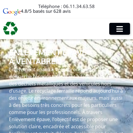
Téléphone :
06.11.34.63.58
4.8/5 basés sur 628 avis
ENLÈVEMENT ÉPAVE
À VENTABREN
Enlèvement épave à Ventabren s’inscrit dans une
démarche responsable visant à faciliter la gestion
des déchets métalliques et des véhicules hors
d’usage. Le recyclage ferraille répond aujourd’hui à
des enjeux environnementaux majeurs, mais aussi
à des besoins très concrets pour les particuliers
comme pour les professionnels. À travers
Enlèvement épave, l’objectif est de proposer une
solution claire, encadrée et accessible pour