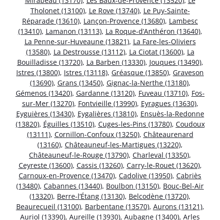
Mirabeau (13170)
,
Les Baux-de-Provence (13520)
,
Le
Tholonet (13100)
,
Le Rove (13740)
,
Le Puy-Sainte-
Réparade (13610)
,
Lançon-Provence (13680)
,
Lambesc
(13410)
,
Lamanon (13113)
,
La Roque-d’Anthéron (13640)
,
La Penne-sur-Huveaune (13821)
,
La Fare-les-Oliviers
(13580)
,
La Destrousse (13112)
,
La Ciotat (13600)
,
La
Bouilladisse (13720)
,
La Barben (13330)
,
Jouques (13490)
,
Istres (13800)
,
Istres (13118)
,
Gréasque (13850)
,
Graveson
(13690)
,
Grans (13450)
,
Gignac-la-Nerthe (13180)
,
Gémenos (13420)
,
Gardanne (13120)
,
Fuveau (13710)
,
Fos-
sur-Mer (13270)
,
Fontvieille (13990)
,
Eyragues (13630)
,
Eyguières (13430)
,
Eygalières (13810)
,
Ensuès-la-Redonne
(13820)
,
Éguilles (13510)
,
Cuges-les-Pins (13780)
,
Coudoux
(13111)
,
Cornillon-Confoux (13250)
,
Châteaurenard
(13160)
,
Châteauneuf-les-Martigues (13220)
,
Châteauneuf-le-Rouge (13790)
,
Charleval (13350)
,
Ceyreste (13600)
,
Cassis (13260)
,
Carry-le-Rouet (13620)
,
Carnoux-en-Provence (13470)
,
Cadolive (13950)
,
Cabriès
(13480)
,
Cabannes (13440)
,
Boulbon (13150)
,
Bouc-Bel-Air
(13320)
,
Berre-l’Étang (13130)
,
Belcodène (13720)
,
Beaurecueil (13100)
,
Barbentane (13570)
,
Aurons (13121)
,
Auriol (13390)
,
Aureille (13930)
,
Aubagne (13400)
,
Arles