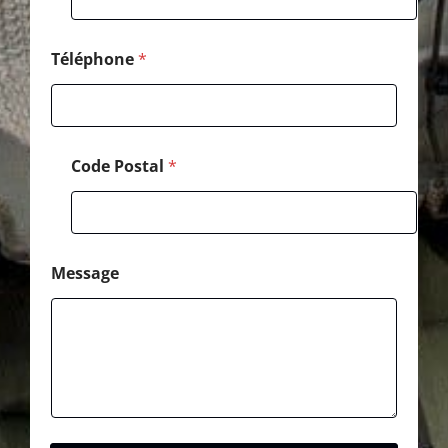
s
s
a
g
Téléphone
*
e
Code Postal
*
Message