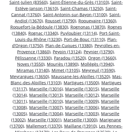
Saint-Julien (83560)
,
Saint-Étienne-du-Grès (13103)
,
Saint-
Estève-Janson (13610)
,
Saint-Chamas (13250)
,
Saint-
Cannat (13760)
,
Saint-Antonin-sur-Bayon (13100)
,
Saint-
Andiol (13670)
,
Rousset (13790)
,
Roquevaire (13360)
,
Roquefort-la-Bédoule (13830)
,
Rognonas (13870)
,
Rognes
(13840)
,
Rognac (13340)
,
Puyloubier (13114)
,
Port-Saint-
Louis-du-Rhône (13230)
,
Port-de-Bouc (13110)
,
Plan-
d’Orgon (13750)
,
Plan-de-Cuques (13380)
,
Peyrolles-en-
Provence (13860)
,
Peypin (13124)
,
Peynier (13790)
,
Pélissanne (13330)
,
Paradou (13520)
,
Orgon (13660)
,
Noves (13550)
,
Mouriès (13890)
,
Mollégès (13940)
,
Miramas (13140)
,
Mimet (13105)
,
Meyreuil (13590)
,
Meyrargues (13650)
,
Maussane-les-Alpilles (13520)
,
Mas-
Blanc-des-Alpilles (13103)
,
Martigues (13500)
,
Martigues
(13117)
,
Marseille (13016)
,
Marseille (13015)
,
Marseille
(13014)
,
Marseille (13013)
,
Marseille (13012)
,
Marseille
(13011)
,
Marseille (13010)
,
Marseille (13009)
,
Marseille
(13008)
,
Marseille (13007)
,
Marseille (13006)
,
Marseille
(13005)
,
Marseille (13004)
,
Marseille (13003)
,
Marseille
(13002)
,
Marseille (13001)
,
Marseille (13000)
,
Marignane
(13700)
,
Mallemort (13370)
,
Maillane (13910)
,
Les Pennes-