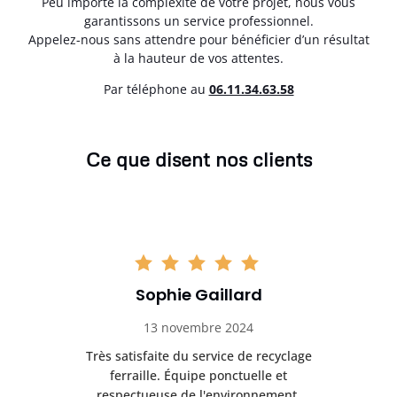
Peu importe la complexité de votre projet, nous vous
garantissons un service professionnel.
Appelez-nous sans attendre pour bénéficier d’un résultat
à la hauteur de vos attentes.
Par téléphone au
06.11.34.63.58
Ce que disent nos clients
Sophie Gaillard
13 novembre 2024
Très satisfaite du service de recyclage
Exc
e ma
ferraille. Équipe ponctuelle et
respectueuse de l'environnement.