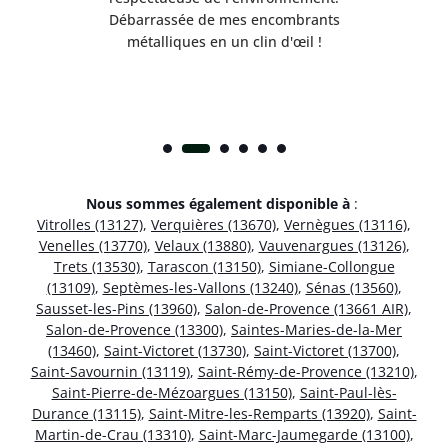
!
Débarrassée de mes encombrants
métalliques en un clin d'œil !
Nous sommes également disponible à
:
Vitrolles (13127)
,
Verquières (13670)
,
Vernègues (13116)
,
Venelles (13770)
,
Velaux (13880)
,
Vauvenargues (13126)
,
Trets (13530)
,
Tarascon (13150)
,
Simiane-Collongue
(13109)
,
Septèmes-les-Vallons (13240)
,
Sénas (13560)
,
Sausset-les-Pins (13960)
,
Salon-de-Provence (13661 AIR)
,
Salon-de-Provence (13300)
,
Saintes-Maries-de-la-Mer
(13460)
,
Saint-Victoret (13730)
,
Saint-Victoret (13700)
,
Saint-Savournin (13119)
,
Saint-Rémy-de-Provence (13210)
,
Saint-Pierre-de-Mézoargues (13150)
,
Saint-Paul-lès-
Durance (13115)
,
Saint-Mitre-les-Remparts (13920)
,
Saint-
Martin-de-Crau (13310)
,
Saint-Marc-Jaumegarde (13100)
,