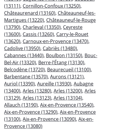
(13111)
,
Cornillon-Confoux (13250)
,
Châteaurenard (13160)
,
Châteauneuf-les-
Martigues (13220)
,
Châteauneuf-le-Rouge
(13790)
,
Charleval (13350)
,
Ceyreste
(13600)
,
Cassis (13260)
,
Carry-le-Rouet
(13620)
,
Carnoux-en-Provence (13470)
,
Cadolive (13950)
,
Cabriès (13480)
,
Cabannes (13440)
,
Boulbon (13150)
,
Bouc-
Bel-Air (13320)
,
Berre-l’Étang (13130)
,
Belcodène (13720)
,
Beaurecueil (13100)
,
Barbentane (13570)
,
Aurons (13121)
,
Auriol (13390)
,
Aureille (13930)
,
Aubagne
(13400)
,
Arles (13280)
,
Arles (13200)
,
Arles
(13129)
,
Arles (13123)
,
Arles (13104)
,
Allauch (13190)
,
Aix-en-Provence (13540)
,
Aix-en-Provence (13290)
,
Aix-en-Provence
(13100)
,
Aix-en-Provence (13090)
,
Aix-en-
Provence (13080)