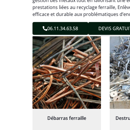
gestion des métaux tout en favorisant une éc
sans 
prestations liées au recyclage ferraille, En
Service
efficace et durable aux problématiques d’en
06.11.34.63.58
DEVIS GRATUI
Débarras ferraille
Destru