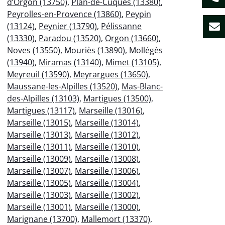
d’Orgon (13750)
,
Plan-de-Cuques (13380)
,
Peyrolles-en-Provence (13860)
,
Peypin
(13124)
,
Peynier (13790)
,
Pélissanne
(13330)
,
Paradou (13520)
,
Orgon (13660)
,
Noves (13550)
,
Mouriès (13890)
,
Mollégès
(13940)
,
Miramas (13140)
,
Mimet (13105)
,
Meyreuil (13590)
,
Meyrargues (13650)
,
Maussane-les-Alpilles (13520)
,
Mas-Blanc-
des-Alpilles (13103)
,
Martigues (13500)
,
Martigues (13117)
,
Marseille (13016)
,
Marseille (13015)
,
Marseille (13014)
,
Marseille (13013)
,
Marseille (13012)
,
Marseille (13011)
,
Marseille (13010)
,
Marseille (13009)
,
Marseille (13008)
,
Marseille (13007)
,
Marseille (13006)
,
Marseille (13005)
,
Marseille (13004)
,
Marseille (13003)
,
Marseille (13002)
,
Marseille (13001)
,
Marseille (13000)
,
Marignane (13700)
,
Mallemort (13370)
,