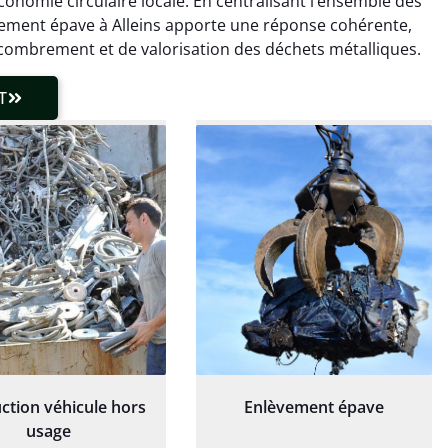
onomie circulaire locale. En centralisant l’ensemble des
laisser de traces.
chaudière et démarche
lèvement épave à Alleins apporte une réponse cohérente,
 client très réactif.
transparente. Je
combrement et de valorisation des déchets métalliques.
recommande !
T
ction véhicule hors
Enlèvement épave
usage