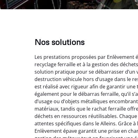
Nos solutions
Les prestations proposées par Enlèvement ép
recyclage ferraille et à la gestion des déche
solution pratique pour se débarrasser d’un v
destruction véhicule hors d’usage dans le r
est réalisé avec rigueur afin de garantir une
également pour le débarras ferraille, qu’il s
Vir
d’usage ou d’objets métalliques encombrants
matériaux, tandis que le rachat ferraille off
2
déchets en ressources réutilisables. Chaque 
Parfait
attentes spécifiques dans le Alleins. Grâce à l
des vie
Enlèvement épave garantit une prise en charge
effica