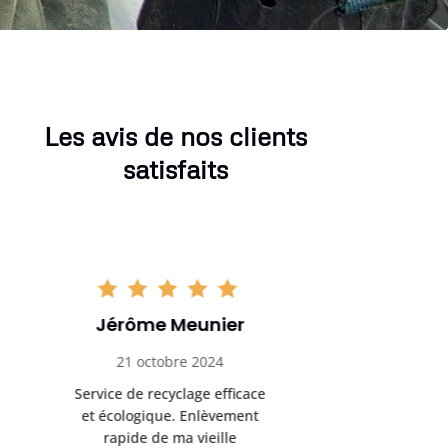
Les avis de nos clients
satisfaits
Sophie Gaillard
Marc 
13 novembre 2024
8 déc
Très satisfaite du service de
Excellente 
recyclage ferraille. Équipe
recyclag
ponctuelle et respectueuse
équipemen