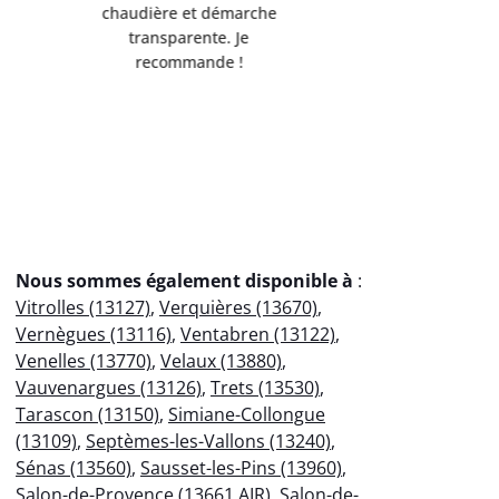
de l'environnement.
Servi
Débarrassée de mes
professio
encombrants métalliques en
votre
un clin d'œil !
éco
Nous sommes également disponible à
:
Vitrolles (13127)
,
Verquières (13670)
,
Vernègues (13116)
,
Ventabren (13122)
,
Venelles (13770)
,
Velaux (13880)
,
Vauvenargues (13126)
,
Trets (13530)
,
Tarascon (13150)
,
Simiane-Collongue
(13109)
,
Septèmes-les-Vallons (13240)
,
Sénas (13560)
,
Sausset-les-Pins (13960)
,
Salon-de-Provence (13661 AIR)
,
Salon-de-