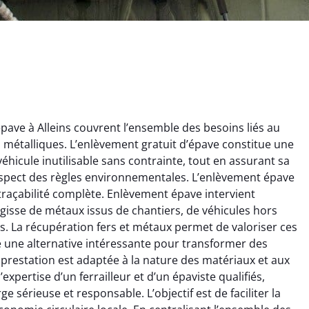
ave à Alleins couvrent l’ensemble des besoins liés au
ts métalliques. L’enlèvement gratuit d’épave constitue une
éhicule inutilisable sans contrainte, tout en assurant sa
espect des règles environnementales. L’enlèvement épave
 traçabilité complète. Enlèvement épave intervient
’agisse de métaux issus de chantiers, de véhicules hors
ginie Lambert
Jérôme Meunier
. La récupération fers et métaux permet de valoriser ces
re une alternative intéressante pour transformer des
6 février 2025
21 octobre 2024
prestation est adaptée à la nature des matériaux et aux
 pour se débarrasser
Service de recyclage efficace
’expertise d’un ferrailleur et d’un épaviste qualifiés,
ux métaux ! Équipe
et écologique. Enlèvement
 sérieuse et responsable. L’objectif est de faciliter la
ce qui a tout enlevé
rapide de ma vieille