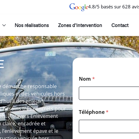
4.8/5 basés sur 628 avi
Nos réalisations
Zones d’intervention
Contact
E
Nom
*
une démarche responsable
lliques et des véhicules hors
d’hui à des enjeux
 besoins très concrets pour
Téléphone
*
els. À travers Enlèvement
n claire, encadrée et
, l’enlèvement épave et le
truction véhicule hors