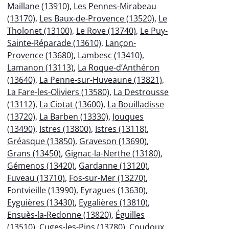
Maillane (13910)
,
Les Pennes-Mirabeau
(13170)
,
Les Baux-de-Provence (13520)
,
Le
Tholonet (13100)
,
Le Rove (13740)
,
Le Puy-
Sainte-Réparade (13610)
,
Lançon-
Provence (13680)
,
Lambesc (13410)
,
Lamanon (13113)
,
La Roque-d’Anthéron
(13640)
,
La Penne-sur-Huveaune (13821)
,
La Fare-les-Oliviers (13580)
,
La Destrousse
(13112)
,
La Ciotat (13600)
,
La Bouilladisse
(13720)
,
La Barben (13330)
,
Jouques
(13490)
,
Istres (13800)
,
Istres (13118)
,
Gréasque (13850)
,
Graveson (13690)
,
Grans (13450)
,
Gignac-la-Nerthe (13180)
,
Gémenos (13420)
,
Gardanne (13120)
,
Fuveau (13710)
,
Fos-sur-Mer (13270)
,
Fontvieille (13990)
,
Eyragues (13630)
,
Eyguières (13430)
,
Eygalières (13810)
,
Ensuès-la-Redonne (13820)
,
Éguilles
(13510)
,
Cuges-les-Pins (13780)
,
Coudoux