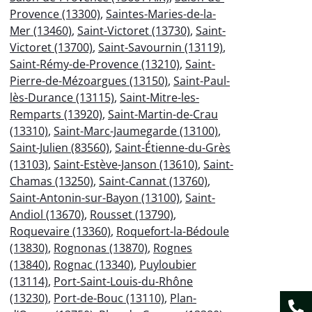
Provence (13300)
,
Saintes-Maries-de-la-
Mer (13460)
,
Saint-Victoret (13730)
,
Saint-
Victoret (13700)
,
Saint-Savournin (13119)
,
Saint-Rémy-de-Provence (13210)
,
Saint-
Pierre-de-Mézoargues (13150)
,
Saint-Paul-
lès-Durance (13115)
,
Saint-Mitre-les-
Remparts (13920)
,
Saint-Martin-de-Crau
(13310)
,
Saint-Marc-Jaumegarde (13100)
,
Saint-Julien (83560)
,
Saint-Étienne-du-Grès
(13103)
,
Saint-Estève-Janson (13610)
,
Saint-
Chamas (13250)
,
Saint-Cannat (13760)
,
Saint-Antonin-sur-Bayon (13100)
,
Saint-
Andiol (13670)
,
Rousset (13790)
,
Roquevaire (13360)
,
Roquefort-la-Bédoule
(13830)
,
Rognonas (13870)
,
Rognes
(13840)
,
Rognac (13340)
,
Puyloubier
(13114)
,
Port-Saint-Louis-du-Rhône
(13230)
,
Port-de-Bouc (13110)
,
Plan-