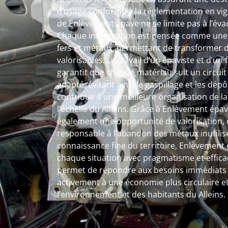
d’usage conforme à la réglementation en vigu
de Enlèvement épave ne se limite pas à l’év
Chaque intervention est pensée comme une 
fers et métaux, permettant de transformer 
valorisables. Le travail d’un épaviste et d’un
garantit que chaque matériau suit un circuit 
adapté, évitant ainsi le gaspillage et les dé
contribue à une meilleure organisation de l
l’échelle du Alleins. Grâce à Enlèvement épave
également une opportunité de valorisation, o
responsable à l’abandon des métaux inutilis
connaissance fine du territoire, Enlèvement
chaque situation avec pragmatisme et efficac
permet de répondre aux besoins immédiats t
activement à une économie plus circulaire et
l’environnement et des habitants du Alleins.