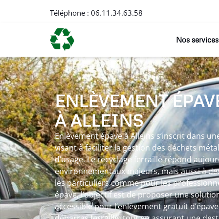
Téléphone :
06.11.34.63.58
Nos services
ENLÈVEMENT ÉPAV
À ALLEINS
Enlèvement épave à Alleins s’inscrit dans 
visant à faciliter la gestion des déchets méta
d’usage. Le recyclage ferraille répond aujour
environnementaux majeurs, mais aussi à des
les particuliers comme pour les professionn
épave, l’objectif est de proposer une solutio
accessible pour l’enlèvement gratuit d’épave
débarras ferraille, tout en assurant une des