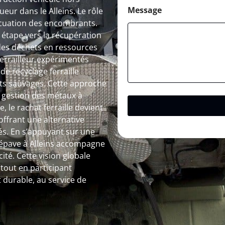
Message
eur dans le Alleins. Le rôle
acuation des encombrants.
étape vers la récupération
des déchets en ressources
 ferrailleur expérimentés
de recyclage ferraille
pôts sauvages. Cette approche
a gestion des métaux à
, le rachat ferraille devient
ffrant une alternative
és. En s’appuyant sur une
 épave à Alleins accompagne
ité. Cette vision globale
out en participant
 durable, au service de