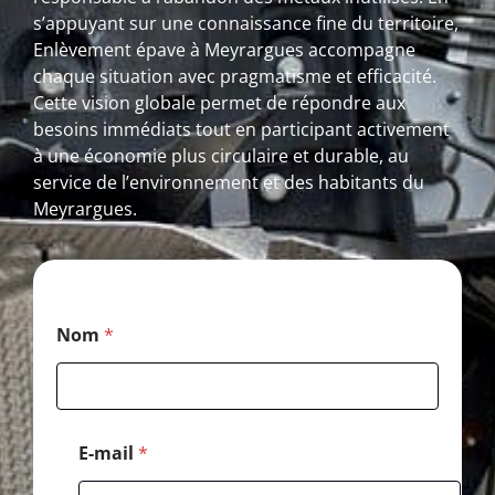
s’appuyant sur une connaissance fine du territoire,
Enlèvement épave à Meyrargues accompagne
chaque situation avec pragmatisme et efficacité.
Cette vision globale permet de répondre aux
besoins immédiats tout en participant activement
à une économie plus circulaire et durable, au
service de l’environnement et des habitants du
Meyrargues.
E
Nom
*
-
m
a
i
l
C
E-mail
*
o
d