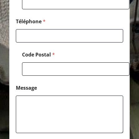
e
P
o
s
Téléphone
*
t
a
l
Code Postal
*
Message