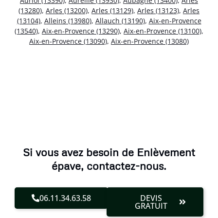
Auriol (13390)
,
Aureille (13930)
,
Aubagne (13400)
,
Arles
(13280)
,
Arles (13200)
,
Arles (13129)
,
Arles (13123)
,
Arles
(13104)
,
Alleins (13980)
,
Allauch (13190)
,
Aix-en-Provence
(13540)
,
Aix-en-Provence (13290)
,
Aix-en-Provence (13100)
,
Aix-en-Provence (13090)
,
Aix-en-Provence (13080)
Si vous avez besoin de Enlèvement
épave, contactez-nous.
06.11.34.63.58
DEVIS
GRATUIT