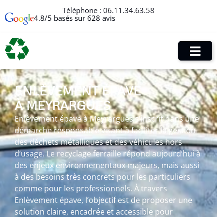
Téléphone :
06.11.34.63.58
4.8/5 basés sur 628 avis
ENLÈVEMENT ÉPAVE
À MEYRARGUES
Enlèvement épave à Meyrargues s’inscrit dans une
démarche responsable visant à faciliter la gestion
des déchets métalliques et des véhicules hors
d’usage. Le recyclage ferraille répond aujourd’hui à
des enjeux environnementaux majeurs, mais aussi
à des besoins très concrets pour les particuliers
comme pour les professionnels. À travers
Enlèvement épave, l’objectif est de proposer une
solution claire, encadrée et accessible pour