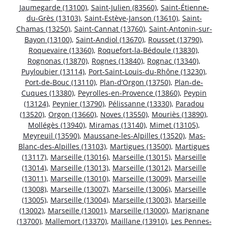
Jaumegarde (13100)
,
Saint-Julien (83560)
,
Saint-Étienne-
du-Grès (13103)
,
Saint-Estève-Janson (13610)
,
Saint-
Chamas (13250)
,
Saint-Cannat (13760)
,
Saint-Antonin-sur-
Bayon (13100)
,
Saint-Andiol (13670)
,
Rousset (13790)
,
Roquevaire (13360)
,
Roquefort-la-Bédoule (13830)
,
Rognonas (13870)
,
Rognes (13840)
,
Rognac (13340)
,
Puyloubier (13114)
,
Port-Saint-Louis-du-Rhône (13230)
,
Port-de-Bouc (13110)
,
Plan-d’Orgon (13750)
,
Plan-de-
Cuques (13380)
,
Peyrolles-en-Provence (13860)
,
Peypin
(13124)
,
Peynier (13790)
,
Pélissanne (13330)
,
Paradou
(13520)
,
Orgon (13660)
,
Noves (13550)
,
Mouriès (13890)
,
Mollégès (13940)
,
Miramas (13140)
,
Mimet (13105)
,
Meyreuil (13590)
,
Maussane-les-Alpilles (13520)
,
Mas-
Blanc-des-Alpilles (13103)
,
Martigues (13500)
,
Martigues
(13117)
,
Marseille (13016)
,
Marseille (13015)
,
Marseille
(13014)
,
Marseille (13013)
,
Marseille (13012)
,
Marseille
(13011)
,
Marseille (13010)
,
Marseille (13009)
,
Marseille
(13008)
,
Marseille (13007)
,
Marseille (13006)
,
Marseille
(13005)
,
Marseille (13004)
,
Marseille (13003)
,
Marseille
(13002)
,
Marseille (13001)
,
Marseille (13000)
,
Marignane
(13700)
,
Mallemort (13370)
,
Maillane (13910)
,
Les Pennes-