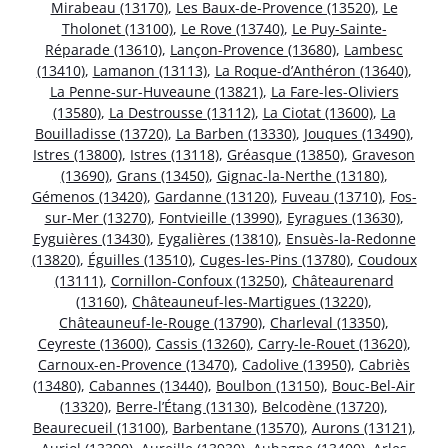
Mirabeau (13170)
,
Les Baux-de-Provence (13520)
,
Le
Tholonet (13100)
,
Le Rove (13740)
,
Le Puy-Sainte-
Réparade (13610)
,
Lançon-Provence (13680)
,
Lambesc
(13410)
,
Lamanon (13113)
,
La Roque-d’Anthéron (13640)
,
La Penne-sur-Huveaune (13821)
,
La Fare-les-Oliviers
(13580)
,
La Destrousse (13112)
,
La Ciotat (13600)
,
La
Bouilladisse (13720)
,
La Barben (13330)
,
Jouques (13490)
,
Istres (13800)
,
Istres (13118)
,
Gréasque (13850)
,
Graveson
(13690)
,
Grans (13450)
,
Gignac-la-Nerthe (13180)
,
Gémenos (13420)
,
Gardanne (13120)
,
Fuveau (13710)
,
Fos-
sur-Mer (13270)
,
Fontvieille (13990)
,
Eyragues (13630)
,
Eyguières (13430)
,
Eygalières (13810)
,
Ensuès-la-Redonne
(13820)
,
Éguilles (13510)
,
Cuges-les-Pins (13780)
,
Coudoux
(13111)
,
Cornillon-Confoux (13250)
,
Châteaurenard
(13160)
,
Châteauneuf-les-Martigues (13220)
,
Châteauneuf-le-Rouge (13790)
,
Charleval (13350)
,
Ceyreste (13600)
,
Cassis (13260)
,
Carry-le-Rouet (13620)
,
Carnoux-en-Provence (13470)
,
Cadolive (13950)
,
Cabriès
(13480)
,
Cabannes (13440)
,
Boulbon (13150)
,
Bouc-Bel-Air
(13320)
,
Berre-l’Étang (13130)
,
Belcodène (13720)
,
Beaurecueil (13100)
,
Barbentane (13570)
,
Aurons (13121)
,