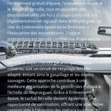
l’enlèvement gratuit d’épave, l’enlèvement épave et
le débarras ferraille, tout en assurant une
destruction véhicule hors d’usage conforme à la
réglementation en vigueur dans le Meyrargues. Le
rôle de Enlèvement épave ne se limite pas à
l’évacuation des encombrants. Chaque
intervention est pensée comme une étape vers la
récupération fers et métaux, permettant de
transformer des déchets en ressources
valorisables. Le travail d’un épaviste et d’un
ferrailleur expérimentés garantit que chaque
matériau suit un circuit de recyclage ferraille
adapté, évitant ainsi le gaspillage et les dépôts
sauvages. Cette approche contribue à une
meilleure organisation de la gestion des métaux à
l’échelle du Meyrargues. Grâce à Enlèvement
épave, le rachat ferraille devient également une
opportunité de valorisation, offrant une alternative
responsable à l’abandon des métaux inutilisés. En