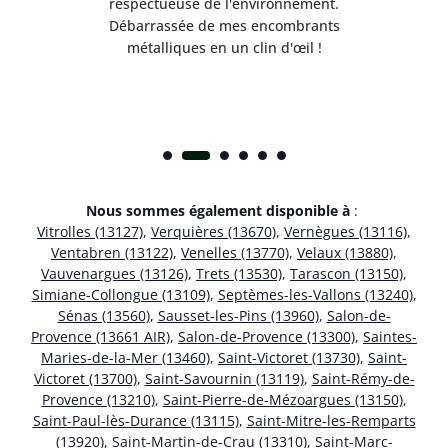
respectueuse de l'environnement.
!
Débarrassée de mes encombrants
métalliques en un clin d'œil !
Nous sommes également disponible à
:
Vitrolles (13127)
,
Verquières (13670)
,
Vernègues (13116)
,
Ventabren (13122)
,
Venelles (13770)
,
Velaux (13880)
,
Vauvenargues (13126)
,
Trets (13530)
,
Tarascon (13150)
,
Simiane-Collongue (13109)
,
Septèmes-les-Vallons (13240)
,
Sénas (13560)
,
Sausset-les-Pins (13960)
,
Salon-de-
Provence (13661 AIR)
,
Salon-de-Provence (13300)
,
Saintes-
Maries-de-la-Mer (13460)
,
Saint-Victoret (13730)
,
Saint-
Victoret (13700)
,
Saint-Savournin (13119)
,
Saint-Rémy-de-
Provence (13210)
,
Saint-Pierre-de-Mézoargues (13150)
,
Saint-Paul-lès-Durance (13115)
,
Saint-Mitre-les-Remparts
(13920)
,
Saint-Martin-de-Crau (13310)
,
Saint-Marc-