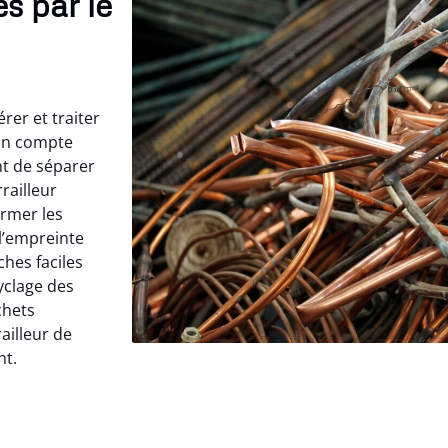
s par le
rer et traiter
 on compte
nt de séparer
railleur
rmer les
l’empreinte
ches faciles
yclage des
chets
ailleur de
nt.