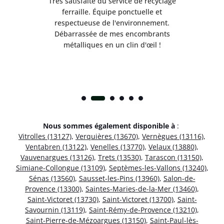
Très satisfaite du service de recyclage
Exc
e ma
ferraille. Équipe ponctuelle et
respectueuse de l'environnement.
!
Débarrassée de mes encombrants
métalliques en un clin d'œil !
Nous sommes également disponible à
:
Vitrolles (13127)
,
Verquières (13670)
,
Vernègues (13116)
,
Ventabren (13122)
,
Venelles (13770)
,
Velaux (13880)
,
Vauvenargues (13126)
,
Trets (13530)
,
Tarascon (13150)
,
Simiane-Collongue (13109)
,
Septèmes-les-Vallons (13240)
,
Sénas (13560)
,
Sausset-les-Pins (13960)
,
Salon-de-
Provence (13300)
,
Saintes-Maries-de-la-Mer (13460)
,
Saint-Victoret (13730)
,
Saint-Victoret (13700)
,
Saint-
Savournin (13119)
,
Saint-Rémy-de-Provence (13210)
,
Saint-Pierre-de-Mézoargues (13150)
,
Saint-Paul-lès-