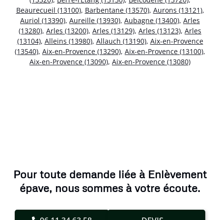
Beaurecueil (13100)
,
Barbentane (13570)
,
Aurons (13121)
,
Auriol (13390)
,
Aureille (13930)
,
Aubagne (13400)
,
Arles
(13280)
,
Arles (13200)
,
Arles (13129)
,
Arles (13123)
,
Arles
(13104)
,
Alleins (13980)
,
Allauch (13190)
,
Aix-en-Provence
(13540)
,
Aix-en-Provence (13290)
,
Aix-en-Provence (13100)
,
Aix-en-Provence (13090)
,
Aix-en-Provence (13080)
Pour toute demande liée à Enlèvement
épave, nous sommes à votre écoute.