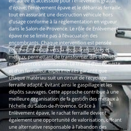
encadrée et accessible pour l’enlèvement gratuit
d’épave, l’enlèvement épave et le débarras ferraille,
tout en assurant une destruction véhicule hors
d’usage conforme à la réglementation en vigueur
dans le Salon-de-Provence. Le rôle de Enlèvement
épave ne se limite pas à l’évacuation des
encombrants. Chaque intervention est pensée
comme une étape vers la récupération fers et
métaux, permettant de transformer des déchets
en ressources valorisables. Le travail d’un épaviste
et d’un ferrailleur expérimentés garantit que
chaque matériau suit un circuit de recyclage
ferraille adapté, évitant ainsi le gaspillage et les
dépôts sauvages. Cette approche contribue à une
meilleure organisation de la gestion des métaux à
l’échelle du Salon-de-Provence. Grâce à
Enlèvement épave, le rachat ferraille devient
également une opportunité de valorisation, offrant
une alternative responsable à l’abandon des