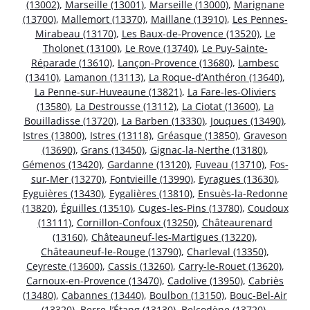
(13002)
,
Marseille (13001)
,
Marseille (13000)
,
Marignane
(13700)
,
Mallemort (13370)
,
Maillane (13910)
,
Les Pennes-
Mirabeau (13170)
,
Les Baux-de-Provence (13520)
,
Le
Tholonet (13100)
,
Le Rove (13740)
,
Le Puy-Sainte-
Réparade (13610)
,
Lançon-Provence (13680)
,
Lambesc
(13410)
,
Lamanon (13113)
,
La Roque-d’Anthéron (13640)
,
La Penne-sur-Huveaune (13821)
,
La Fare-les-Oliviers
(13580)
,
La Destrousse (13112)
,
La Ciotat (13600)
,
La
Bouilladisse (13720)
,
La Barben (13330)
,
Jouques (13490)
,
Istres (13800)
,
Istres (13118)
,
Gréasque (13850)
,
Graveson
(13690)
,
Grans (13450)
,
Gignac-la-Nerthe (13180)
,
Gémenos (13420)
,
Gardanne (13120)
,
Fuveau (13710)
,
Fos-
sur-Mer (13270)
,
Fontvieille (13990)
,
Eyragues (13630)
,
Eyguières (13430)
,
Eygalières (13810)
,
Ensuès-la-Redonne
(13820)
,
Éguilles (13510)
,
Cuges-les-Pins (13780)
,
Coudoux
(13111)
,
Cornillon-Confoux (13250)
,
Châteaurenard
(13160)
,
Châteauneuf-les-Martigues (13220)
,
Châteauneuf-le-Rouge (13790)
,
Charleval (13350)
,
Ceyreste (13600)
,
Cassis (13260)
,
Carry-le-Rouet (13620)
,
Carnoux-en-Provence (13470)
,
Cadolive (13950)
,
Cabriès
(13480)
,
Cabannes (13440)
,
Boulbon (13150)
,
Bouc-Bel-Air
(13320)
,
Berre-l’Étang (13130)
,
Belcodène (13720)
,