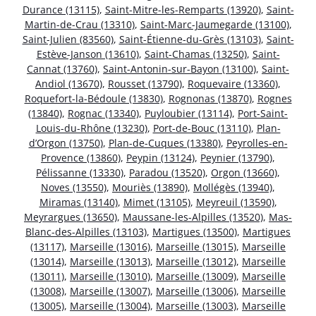
Durance (13115)
,
Saint-Mitre-les-Remparts (13920)
,
Saint-
Martin-de-Crau (13310)
,
Saint-Marc-Jaumegarde (13100)
,
Saint-Julien (83560)
,
Saint-Étienne-du-Grès (13103)
,
Saint-
Estève-Janson (13610)
,
Saint-Chamas (13250)
,
Saint-
Cannat (13760)
,
Saint-Antonin-sur-Bayon (13100)
,
Saint-
Andiol (13670)
,
Rousset (13790)
,
Roquevaire (13360)
,
Roquefort-la-Bédoule (13830)
,
Rognonas (13870)
,
Rognes
(13840)
,
Rognac (13340)
,
Puyloubier (13114)
,
Port-Saint-
Louis-du-Rhône (13230)
,
Port-de-Bouc (13110)
,
Plan-
d’Orgon (13750)
,
Plan-de-Cuques (13380)
,
Peyrolles-en-
Provence (13860)
,
Peypin (13124)
,
Peynier (13790)
,
Pélissanne (13330)
,
Paradou (13520)
,
Orgon (13660)
,
Noves (13550)
,
Mouriès (13890)
,
Mollégès (13940)
,
Miramas (13140)
,
Mimet (13105)
,
Meyreuil (13590)
,
Meyrargues (13650)
,
Maussane-les-Alpilles (13520)
,
Mas-
Blanc-des-Alpilles (13103)
,
Martigues (13500)
,
Martigues
(13117)
,
Marseille (13016)
,
Marseille (13015)
,
Marseille
(13014)
,
Marseille (13013)
,
Marseille (13012)
,
Marseille
(13011)
,
Marseille (13010)
,
Marseille (13009)
,
Marseille
(13008)
,
Marseille (13007)
,
Marseille (13006)
,
Marseille
(13005)
,
Marseille (13004)
,
Marseille (13003)
,
Marseille