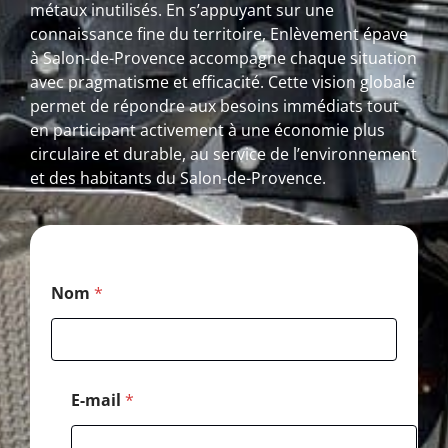
métaux inutilisés. En s’appuyant sur une
connaissance fine du territoire, Enlèvement épave
à Salon-de-Provence accompagne chaque situation
avec pragmatisme et efficacité. Cette vision globale
permet de répondre aux besoins immédiats tout
en participant activement à une économie plus
circulaire et durable, au service de l’environnement
et des habitants du Salon-de-Provence.
*
Nom
*
E
-
m
a
i
l
E-mail
*
*