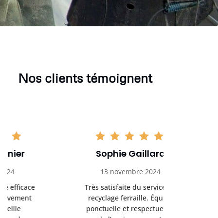
Nos clients témoignent
Sophie Gaillard
Marc 
13 novembre 2024
8 déc
Très satisfaite du service de
Excellente 
recyclage ferraille. Équipe
recyclag
ponctuelle et respectueuse
équipemen