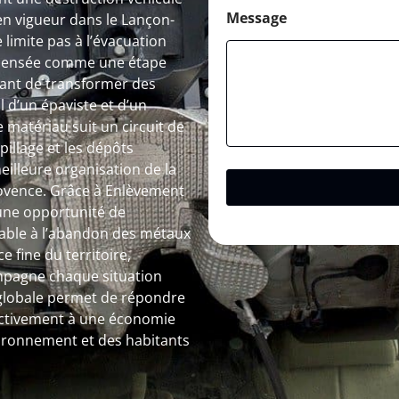
Message
en vigueur dans le Lançon-
limite pas à l’évacuation
 pensée comme une étape
tant de transformer des
l d’un épaviste et d’un
 matériau suit un circuit de
spillage et les dépôts
illeure organisation de la
rovence. Grâce à Enlèvement
 une opportunité de
nsable à l’abandon des métaux
e fine du territoire,
pagne chaque situation
n globale permet de répondre
activement à une économie
nvironnement et des habitants