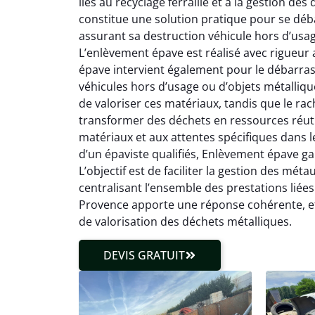
liés au recyclage ferraille et à la gestion de
constitue une solution pratique pour se déba
assurant sa destruction véhicule hors d’usa
L’enlèvement épave est réalisé avec rigueur 
épave intervient également pour le débarras f
véhicules hors d’usage ou d’objets métalli
de valoriser ces matériaux, tandis que le rac
transformer des déchets en ressources réuti
matériaux et aux attentes spécifiques dans le
d’un épaviste qualifiés, Enlèvement épave ga
L’objectif est de faciliter la gestion des mét
centralisant l’ensemble des prestations liée
Provence apporte une réponse cohérente, e
de valorisation des déchets métalliques.
DEVIS GRATUIT