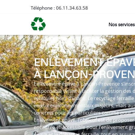
Téléphone :
06.11.34.63.58
Nos services
ENLÈVEMENT ÉPAV
À LANÇON-PROVE
Enlèvement épave à Lançon-Provence s’insc
responsable visant à faciliter la gestion des
véhicules hors d’usage. Le recyclage ferraill
enjeux environnementaux majeurs, mais auss
concrets pour les particuliers comme pour le
Enlèvement épave, l’objectif est de proposer 
encadrée et accessible pour l’enlèvement gra
épave et le débarras ferraille, tout en assur