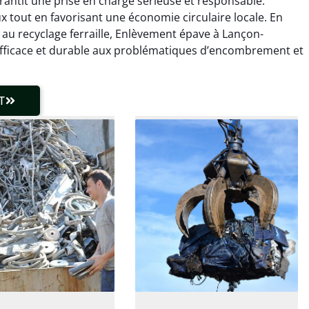
rantit une prise en charge sérieuse et responsable.
laisser de traces.
chaudière et démarche
aux tout en favorisant une économie circulaire locale. En
 client très réactif.
transparente. Je
recommande !
s au recyclage ferraille, Enlèvement épave à Lançon-
fficace et durable aux problématiques d’encombrement et
T