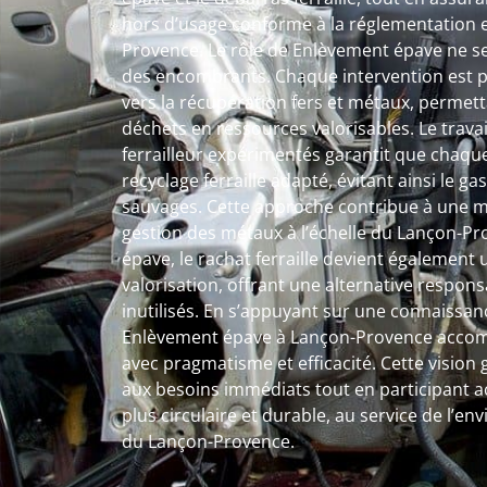
hors d’usage conforme à la réglementation 
Provence. Le rôle de Enlèvement épave ne se 
des encombrants. Chaque intervention est
vers la récupération fers et métaux, permet
déchets en ressources valorisables. Le travai
ferrailleur expérimentés garantit que chaque
recyclage ferraille adapté, évitant ainsi le ga
sauvages. Cette approche contribue à une me
gestion des métaux à l’échelle du Lançon-P
épave, le rachat ferraille devient également
valorisation, offrant une alternative respo
inutilisés. En s’appuyant sur une connaissanc
Enlèvement épave à Lançon-Provence accom
avec pragmatisme et efficacité. Cette visio
aux besoins immédiats tout en participant 
plus circulaire et durable, au service de l’e
du Lançon-Provence.