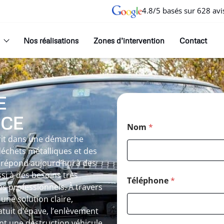
4.8/5 basés sur 628 avi
Nos réalisations
Zones d’intervention
Contact
E
NCE
Nom
*
rit dans une démarche
 déchets métalliques et des
e répond aujourd’hui à des
i à des besoins très
Téléphone
*
s professionnels. À travers
une solution claire,
tuit d’épave, l’enlèvement
ant une destruction véhicule