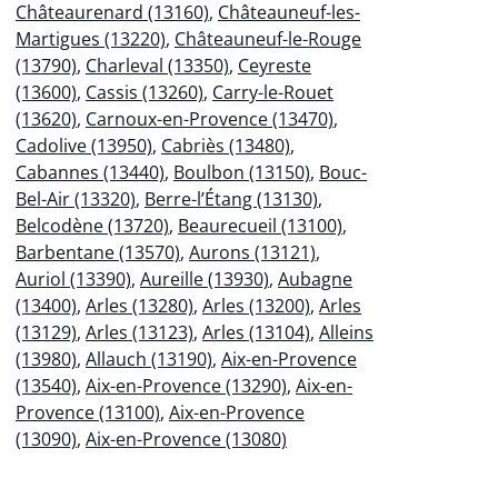
Châteaurenard (13160)
,
Châteauneuf-les-
Martigues (13220)
,
Châteauneuf-le-Rouge
(13790)
,
Charleval (13350)
,
Ceyreste
(13600)
,
Cassis (13260)
,
Carry-le-Rouet
(13620)
,
Carnoux-en-Provence (13470)
,
Cadolive (13950)
,
Cabriès (13480)
,
Cabannes (13440)
,
Boulbon (13150)
,
Bouc-
Bel-Air (13320)
,
Berre-l’Étang (13130)
,
Belcodène (13720)
,
Beaurecueil (13100)
,
Barbentane (13570)
,
Aurons (13121)
,
Auriol (13390)
,
Aureille (13930)
,
Aubagne
(13400)
,
Arles (13280)
,
Arles (13200)
,
Arles
(13129)
,
Arles (13123)
,
Arles (13104)
,
Alleins
(13980)
,
Allauch (13190)
,
Aix-en-Provence
(13540)
,
Aix-en-Provence (13290)
,
Aix-en-
Provence (13100)
,
Aix-en-Provence
(13090)
,
Aix-en-Provence (13080)