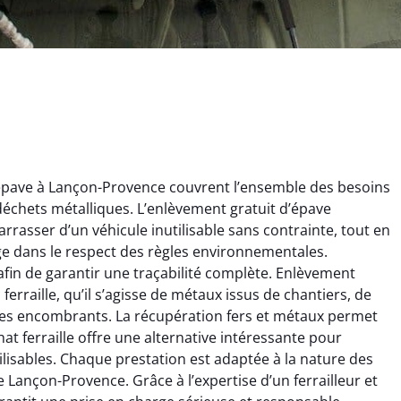
épave à Lançon-Provence couvrent l’ensemble des besoins
s déchets métalliques. L’enlèvement gratuit d’épave
rrasser d’un véhicule inutilisable sans contrainte, tout en
ge dans le respect des règles environnementales.
afin de garantir une traçabilité complète. Enlèvement
ginie Lambert
Jérôme Meunier
erraille, qu’il s’agisse de métaux issus de chantiers, de
ques encombrants. La récupération fers et métaux permet
6 février 2025
21 octobre 2024
hat ferraille offre une alternative intéressante pour
 pour se débarrasser
Service de recyclage efficace
lisables. Chaque prestation est adaptée à la nature des
ux métaux ! Équipe
et écologique. Enlèvement
 Lançon-Provence. Grâce à l’expertise d’un ferrailleur et
ce qui a tout enlevé
rapide de ma vieille