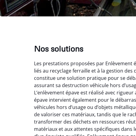
Nos solutions
Les prestations proposées par Enlèvement 
liés au recyclage ferraille et à la gestion de
constitue une solution pratique pour se déba
assurant sa destruction véhicule hors d’usa
L’enlèvement épave est réalisé avec rigueur 
Vir
épave intervient également pour le débarras f
véhicules hors d’usage ou d’objets métalli
2
de valoriser ces matériaux, tandis que le rac
Parfait
transformer des déchets en ressources réuti
des vie
matériaux et aux attentes spécifiques dans le
effica