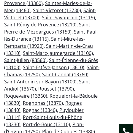
Provence (13300)
,
Saintes-Maries-de-la-
Mer (13460)
,
Saint-Victoret (13730)
,
Saint-
Victoret (13700)
,
Saint-Savournin (13119)
,
Saint-Rémy-de-Provence (13210)
,
Saint-
Pierre-de-Mézoargues (13150)
,
Saint-Paul-
lès-Durance (13115)
,
Saint-Mitre-les-
Remparts (13920)
,
Saint-Martin-de-Crau
(13310)
,
Saint-Marc-Jaumegarde (13100)
,
Saint-Julien (83560)
,
Saint-Étienne-du-Grès
(13103)
,
Saint-Estève-Janson (13610)
,
Saint-
Chamas (13250)
,
Saint-Cannat (13760)
,
Saint-Antonin-sur-Bayon (13100)
,
Saint-
Andiol (13670)
,
Rousset (13790)
,
Roquevaire (13360)
,
Roquefort-la-Bédoule
(13830)
,
Rognonas (13870)
,
Rognes
(13840)
,
Rognac (13340)
,
Puyloubier
(13114)
,
Port-Saint-Louis-du-Rhône
(13230)
,
Port-de-Bouc (13110)
,
Plan-
d’Orgon (13750)
,
Plan-de-Cuques (13380)
,