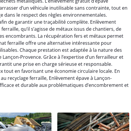
s déchets métalliques. L’enlèvement gratuit d’épave
rrasser d’un véhicule inutilisable sans contrainte, tout en
ge dans le respect des règles environnementales.
afin de garantir une traçabilité complète. Enlèvement
erraille, qu’il s’agisse de métaux issus de chantiers, de
ques encombrants. La récupération fers et métaux permet
hat ferraille offre une alternative intéressante pour
lisables. Chaque prestation est adaptée à la nature des
 Lançon-Provence. Grâce à l’expertise d’un ferrailleur et
rantit une prise en charge sérieuse et responsable.
aux tout en favorisant une économie circulaire locale. En
s au recyclage ferraille, Enlèvement épave à Lançon-
fficace et durable aux problématiques d’encombrement et