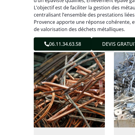
d’un épaviste qualifiés, Enlèvement épave ga
sans 
L’objectif est de faciliter la gestion des mét
Service
centralisant l’ensemble des prestations liée
Provence apporte une réponse cohérente, e
de valorisation des déchets métalliques.
06.11.34.63.58
DEVIS GRATUI