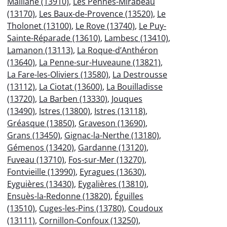
Maillane (13910)
,
Les Pennes-Mirabeau
(13170)
,
Les Baux-de-Provence (13520)
,
Le
Tholonet (13100)
,
Le Rove (13740)
,
Le Puy-
Sainte-Réparade (13610)
,
Lambesc (13410)
,
Lamanon (13113)
,
La Roque-d’Anthéron
(13640)
,
La Penne-sur-Huveaune (13821)
,
La Fare-les-Oliviers (13580)
,
La Destrousse
(13112)
,
La Ciotat (13600)
,
La Bouilladisse
(13720)
,
La Barben (13330)
,
Jouques
(13490)
,
Istres (13800)
,
Istres (13118)
,
Gréasque (13850)
,
Graveson (13690)
,
Grans (13450)
,
Gignac-la-Nerthe (13180)
,
Gémenos (13420)
,
Gardanne (13120)
,
Fuveau (13710)
,
Fos-sur-Mer (13270)
,
Fontvieille (13990)
,
Eyragues (13630)
,
Eyguières (13430)
,
Eygalières (13810)
,
Ensuès-la-Redonne (13820)
,
Éguilles
(13510)
,
Cuges-les-Pins (13780)
,
Coudoux
(13111)
,
Cornillon-Confoux (13250)
,