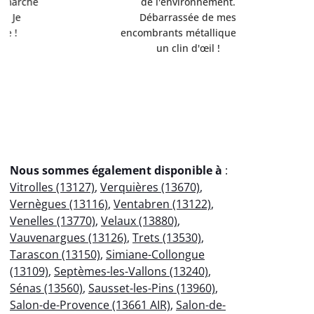
de l'environnement.
Servi
Débarrassée de mes
professio
encombrants métalliques en
votre
un clin d'œil !
éco
Nous sommes également disponible à
:
Vitrolles (13127)
,
Verquières (13670)
,
Vernègues (13116)
,
Ventabren (13122)
,
Venelles (13770)
,
Velaux (13880)
,
Vauvenargues (13126)
,
Trets (13530)
,
Tarascon (13150)
,
Simiane-Collongue
(13109)
,
Septèmes-les-Vallons (13240)
,
Sénas (13560)
,
Sausset-les-Pins (13960)
,
Salon-de-Provence (13661 AIR)
,
Salon-de-