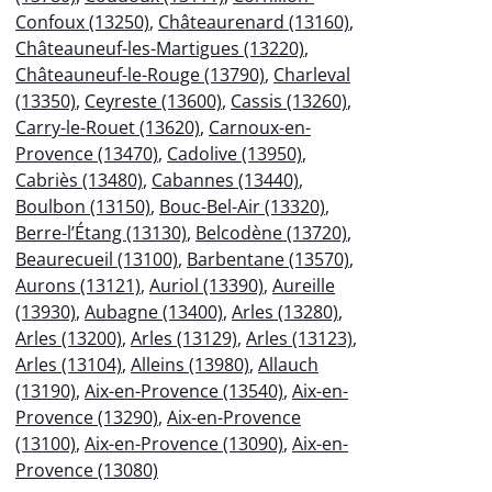
Confoux (13250)
,
Châteaurenard (13160)
,
Châteauneuf-les-Martigues (13220)
,
Châteauneuf-le-Rouge (13790)
,
Charleval
(13350)
,
Ceyreste (13600)
,
Cassis (13260)
,
Carry-le-Rouet (13620)
,
Carnoux-en-
Provence (13470)
,
Cadolive (13950)
,
Cabriès (13480)
,
Cabannes (13440)
,
Boulbon (13150)
,
Bouc-Bel-Air (13320)
,
Berre-l’Étang (13130)
,
Belcodène (13720)
,
Beaurecueil (13100)
,
Barbentane (13570)
,
Aurons (13121)
,
Auriol (13390)
,
Aureille
(13930)
,
Aubagne (13400)
,
Arles (13280)
,
Arles (13200)
,
Arles (13129)
,
Arles (13123)
,
Arles (13104)
,
Alleins (13980)
,
Allauch
(13190)
,
Aix-en-Provence (13540)
,
Aix-en-
Provence (13290)
,
Aix-en-Provence
(13100)
,
Aix-en-Provence (13090)
,
Aix-en-
Provence (13080)