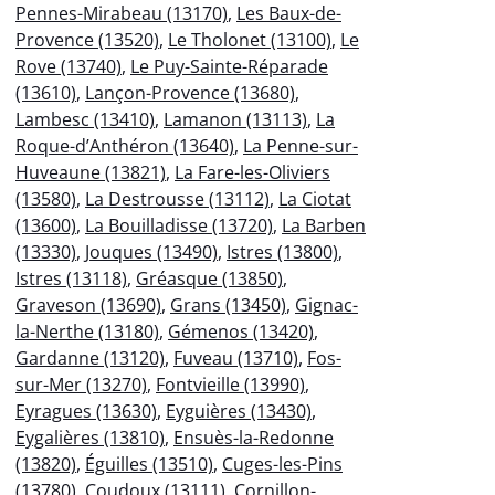
Pennes-Mirabeau (13170)
,
Les Baux-de-
Provence (13520)
,
Le Tholonet (13100)
,
Le
Rove (13740)
,
Le Puy-Sainte-Réparade
(13610)
,
Lançon-Provence (13680)
,
Lambesc (13410)
,
Lamanon (13113)
,
La
Roque-d’Anthéron (13640)
,
La Penne-sur-
Huveaune (13821)
,
La Fare-les-Oliviers
(13580)
,
La Destrousse (13112)
,
La Ciotat
(13600)
,
La Bouilladisse (13720)
,
La Barben
(13330)
,
Jouques (13490)
,
Istres (13800)
,
Istres (13118)
,
Gréasque (13850)
,
Graveson (13690)
,
Grans (13450)
,
Gignac-
la-Nerthe (13180)
,
Gémenos (13420)
,
Gardanne (13120)
,
Fuveau (13710)
,
Fos-
sur-Mer (13270)
,
Fontvieille (13990)
,
Eyragues (13630)
,
Eyguières (13430)
,
Eygalières (13810)
,
Ensuès-la-Redonne
(13820)
,
Éguilles (13510)
,
Cuges-les-Pins
(13780)
,
Coudoux (13111)
,
Cornillon-