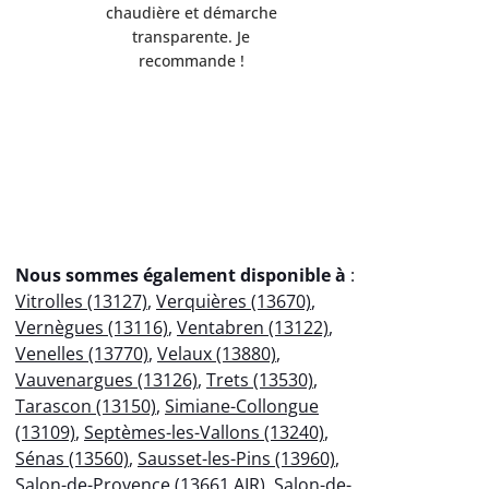
de l'environnement.
Servi
Débarrassée de mes
professio
encombrants métalliques en
votre
un clin d'œil !
éco
Nous sommes également disponible à
:
Vitrolles (13127)
,
Verquières (13670)
,
Vernègues (13116)
,
Ventabren (13122)
,
Venelles (13770)
,
Velaux (13880)
,
Vauvenargues (13126)
,
Trets (13530)
,
Tarascon (13150)
,
Simiane-Collongue
(13109)
,
Septèmes-les-Vallons (13240)
,
Sénas (13560)
,
Sausset-les-Pins (13960)
,
Salon-de-Provence (13661 AIR)
,
Salon-de-