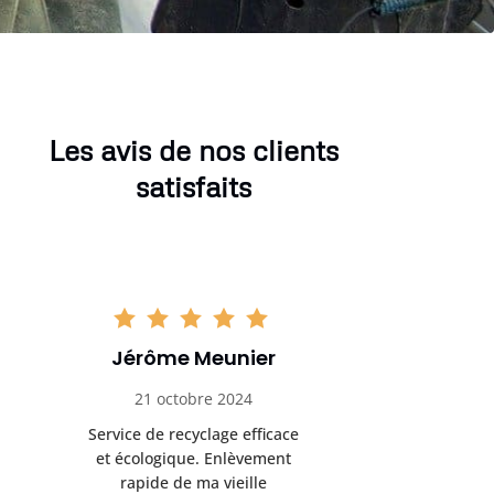
Les avis de nos clients
satisfaits
Sophie Gaillard
Marc 
13 novembre 2024
8 déc
Très satisfaite du service de
Excellente 
recyclage ferraille. Équipe
recyclag
ponctuelle et respectueuse
équipemen