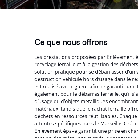
Ce que nous offrons
Les prestations proposées par Enlèvement ép
recyclage ferraille et à la gestion des déche
solution pratique pour se débarrasser d’un v
destruction véhicule hors d’usage dans le r
est réalisé avec rigueur afin de garantir une
également pour le débarras ferraille, qu’il s
Vir
d’usage ou d’objets métalliques encombrants
matériaux, tandis que le rachat ferraille off
2
déchets en ressources réutilisables. Chaque 
Parfait
attentes spécifiques dans le Marseille. Grâce à
des vie
Enlèvement épave garantit une prise en charge
effica