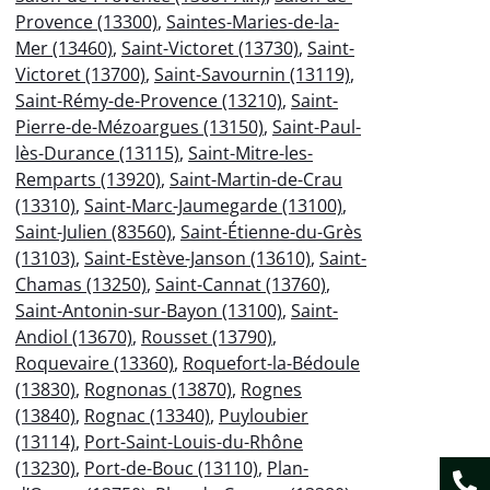
Provence (13300)
,
Saintes-Maries-de-la-
Mer (13460)
,
Saint-Victoret (13730)
,
Saint-
Victoret (13700)
,
Saint-Savournin (13119)
,
Saint-Rémy-de-Provence (13210)
,
Saint-
Pierre-de-Mézoargues (13150)
,
Saint-Paul-
lès-Durance (13115)
,
Saint-Mitre-les-
Remparts (13920)
,
Saint-Martin-de-Crau
(13310)
,
Saint-Marc-Jaumegarde (13100)
,
Saint-Julien (83560)
,
Saint-Étienne-du-Grès
(13103)
,
Saint-Estève-Janson (13610)
,
Saint-
Chamas (13250)
,
Saint-Cannat (13760)
,
Saint-Antonin-sur-Bayon (13100)
,
Saint-
Andiol (13670)
,
Rousset (13790)
,
Roquevaire (13360)
,
Roquefort-la-Bédoule
(13830)
,
Rognonas (13870)
,
Rognes
(13840)
,
Rognac (13340)
,
Puyloubier
(13114)
,
Port-Saint-Louis-du-Rhône
(13230)
,
Port-de-Bouc (13110)
,
Plan-