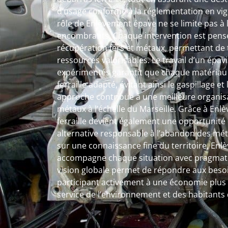
d’usage conforme à la réglementation en vigu
rôle de Enlèvement épave ne se limite pas à 
encombrants. Chaque intervention est pens
récupération fers et métaux, permettant de
ressources valorisables. Le travail d’un épavis
expérimentés garantit que chaque matériau s
ferraille adapté, évitant ainsi le gaspillage e
approche contribue à une meilleure organisa
métaux à l’échelle du Marseille. Grâce à Enl
ferraille devient également une opportunité 
alternative responsable à l’abandon des méta
sur une connaissance fine du territoire, Enl
accompagne chaque situation avec pragmatis
vision globale permet de répondre aux beso
participant activement à une économie plus c
service de l’environnement et des habitants 