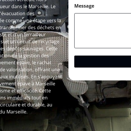
Message
eur dans le Marseille. Le
l’évacuation des
ée comme une étape vers la
 transformer des déchets en
te et d’un ferrailleur
uit un circuit de recyclage
t les dépôts sauvages. Cette
tion de la gestion des
èvement épave, le rachat
de valorisation, offrant une
ux inutilisés. En s’appuyant
èvement épave à Marseille
me et efficacité. Cette
ins immédiats tout en
irculaire et durable, au
du Marseille.