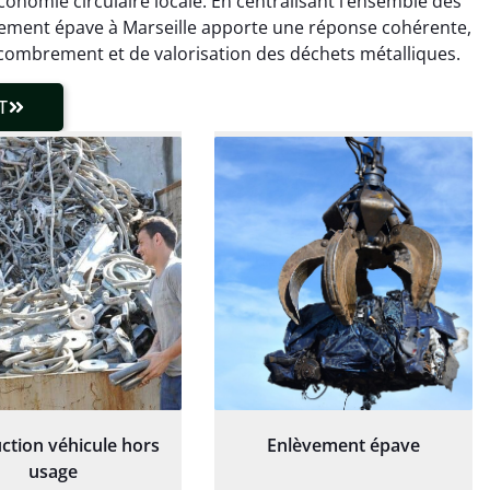
onomie circulaire locale. En centralisant l’ensemble des
laisser de traces.
chaudière et démarche
lèvement épave à Marseille apporte une réponse cohérente,
 client très réactif.
transparente. Je
combrement et de valorisation des déchets métalliques.
recommande !
T
ction véhicule hors
Enlèvement épave
usage