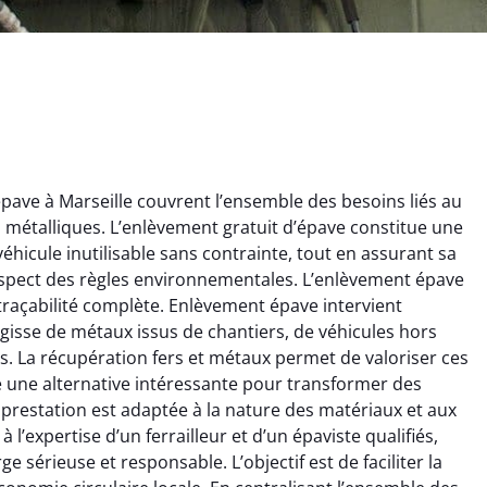
ave à Marseille couvrent l’ensemble des besoins liés au
ts métalliques. L’enlèvement gratuit d’épave constitue une
éhicule inutilisable sans contrainte, tout en assurant sa
espect des règles environnementales. L’enlèvement épave
 traçabilité complète. Enlèvement épave intervient
’agisse de métaux issus de chantiers, de véhicules hors
ginie Lambert
Jérôme Meunier
. La récupération fers et métaux permet de valoriser ces
re une alternative intéressante pour transformer des
6 février 2025
21 octobre 2024
prestation est adaptée à la nature des matériaux et aux
 pour se débarrasser
Service de recyclage efficace
 l’expertise d’un ferrailleur et d’un épaviste qualifiés,
ux métaux ! Équipe
et écologique. Enlèvement
 sérieuse et responsable. L’objectif est de faciliter la
ce qui a tout enlevé
rapide de ma vieille