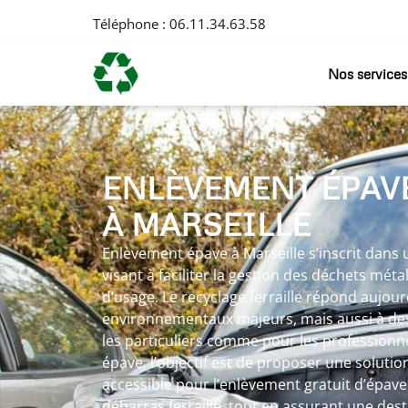
Téléphone :
06.11.34.63.58
Nos services
ENLÈVEMENT ÉPAV
À MARSEILLE
Enlèvement épave à Marseille s’inscrit dan
visant à faciliter la gestion des déchets méta
d’usage. Le recyclage ferraille répond aujour
environnementaux majeurs, mais aussi à des
les particuliers comme pour les professionn
épave, l’objectif est de proposer une solutio
accessible pour l’enlèvement gratuit d’épave
débarras ferraille, tout en assurant une des