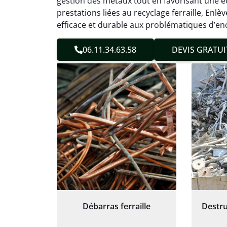
gestion des métaux tout en favorisant une éc
sans 
prestations liées au recyclage ferraille, En
Service
efficace et durable aux problématiques d’en
06.11.34.63.58
DEVIS GRATUI
Débarras ferraille
Destru