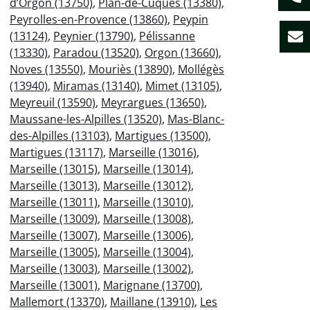
d’Orgon (13750)
,
Plan-de-Cuques (13380)
,
Peyrolles-en-Provence (13860)
,
Peypin
(13124)
,
Peynier (13790)
,
Pélissanne
(13330)
,
Paradou (13520)
,
Orgon (13660)
,
Noves (13550)
,
Mouriès (13890)
,
Mollégès
(13940)
,
Miramas (13140)
,
Mimet (13105)
,
Meyreuil (13590)
,
Meyrargues (13650)
,
Maussane-les-Alpilles (13520)
,
Mas-Blanc-
des-Alpilles (13103)
,
Martigues (13500)
,
Martigues (13117)
,
Marseille (13016)
,
Marseille (13015)
,
Marseille (13014)
,
Marseille (13013)
,
Marseille (13012)
,
Marseille (13011)
,
Marseille (13010)
,
Marseille (13009)
,
Marseille (13008)
,
Marseille (13007)
,
Marseille (13006)
,
Marseille (13005)
,
Marseille (13004)
,
Marseille (13003)
,
Marseille (13002)
,
Marseille (13001)
,
Marignane (13700)
,
Mallemort (13370)
,
Maillane (13910)
,
Les