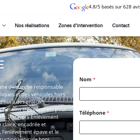
4.8/5 basés sur 628 avi
Nos réalisations
Zones d’intervention
Contact
E
Nom
*
s une démarche responsable
lliques et des véhicules hors
d’hui à des enjeux
 besoins très concrets pour
Téléphone
*
els. À travers Enlèvement
n claire, encadrée et
, l’enlèvement épave et le
truction véhicule hors