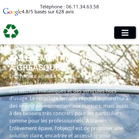
Téléphone :
06.11.34.63.58
4.8/5 basés sur 628 avis
ENLÈVEMENT ÉPAVE
À GRÉASQUE
Enlèvement épave à Gréasque s’inscrit dans une
démarche responsable visant à faciliter la gestion
des déchets métalliques et des véhicules hors
d’usage. Le recyclage ferraille répond aujourd’hui à
des enjeux environnementaux majeurs, mais aussi
à des besoins très concrets pour les particuliers
comme pour les professionnels. À travers
Enlèvement épave, l’objectif est de proposer une
solution claire, encadrée et accessible pour