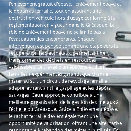
l’enlèvement gratuit d’épave, l’enlèvement épave et
le débarras ferraille, tout en assurant une
destruction véhicule hors d’usage conforme à la
réglementation en vigueur dans le Gréasque. Le
rôle de Enlèvement épave ne se limite pas à
l’évacuation des encombrants. Chaque
intervention est pensée comme une étape vers la
récupération fers et métaux, permettant de
transformer des déchets en ressources
valorisables. Le travail d’un épaviste et d’un
ferrailleur expérimentés garantit que chaque
matériau suit un circuit de recyclage ferraille
adapté, évitant ainsi le gaspillage et les dépôts
sauvages. Cette approche contribue à une
meilleure organisation de la gestion des métaux à
l’échelle du Gréasque. Grâce à Enlèvement épave,
le rachat ferraille devient également une
opportunité de valorisation, offrant une alternative
responsable à l’abandon des métaux inutilisés. En