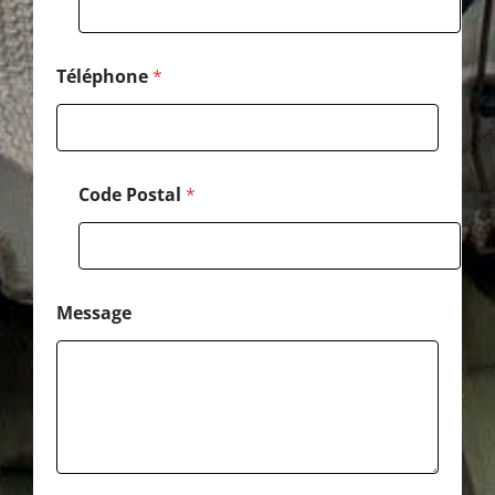
s
s
a
g
Téléphone
*
e
Code Postal
*
Message