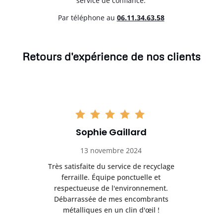
service de confiance.
Par téléphone au
06.11.34.63.58
Retours d'expérience de nos clients
Sophie Gaillard
13 novembre 2024
Très satisfaite du service de recyclage
Exc
e ma
ferraille. Équipe ponctuelle et
respectueuse de l'environnement.
!
Débarrassée de mes encombrants
métalliques en un clin d'œil !