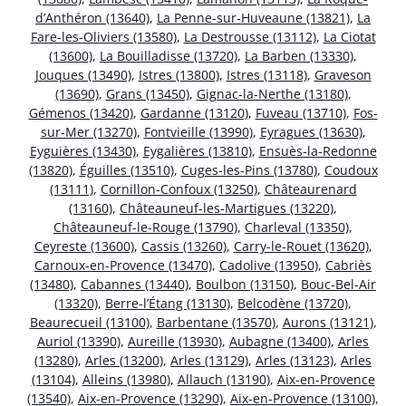
d’Anthéron (13640)
,
La Penne-sur-Huveaune (13821)
,
La
Fare-les-Oliviers (13580)
,
La Destrousse (13112)
,
La Ciotat
(13600)
,
La Bouilladisse (13720)
,
La Barben (13330)
,
Jouques (13490)
,
Istres (13800)
,
Istres (13118)
,
Graveson
(13690)
,
Grans (13450)
,
Gignac-la-Nerthe (13180)
,
Gémenos (13420)
,
Gardanne (13120)
,
Fuveau (13710)
,
Fos-
sur-Mer (13270)
,
Fontvieille (13990)
,
Eyragues (13630)
,
Eyguières (13430)
,
Eygalières (13810)
,
Ensuès-la-Redonne
(13820)
,
Éguilles (13510)
,
Cuges-les-Pins (13780)
,
Coudoux
(13111)
,
Cornillon-Confoux (13250)
,
Châteaurenard
(13160)
,
Châteauneuf-les-Martigues (13220)
,
Châteauneuf-le-Rouge (13790)
,
Charleval (13350)
,
Ceyreste (13600)
,
Cassis (13260)
,
Carry-le-Rouet (13620)
,
Carnoux-en-Provence (13470)
,
Cadolive (13950)
,
Cabriès
(13480)
,
Cabannes (13440)
,
Boulbon (13150)
,
Bouc-Bel-Air
(13320)
,
Berre-l’Étang (13130)
,
Belcodène (13720)
,
Beaurecueil (13100)
,
Barbentane (13570)
,
Aurons (13121)
,
Auriol (13390)
,
Aureille (13930)
,
Aubagne (13400)
,
Arles
(13280)
,
Arles (13200)
,
Arles (13129)
,
Arles (13123)
,
Arles
(13104)
,
Alleins (13980)
,
Allauch (13190)
,
Aix-en-Provence
(13540)
,
Aix-en-Provence (13290)
,
Aix-en-Provence (13100)
,