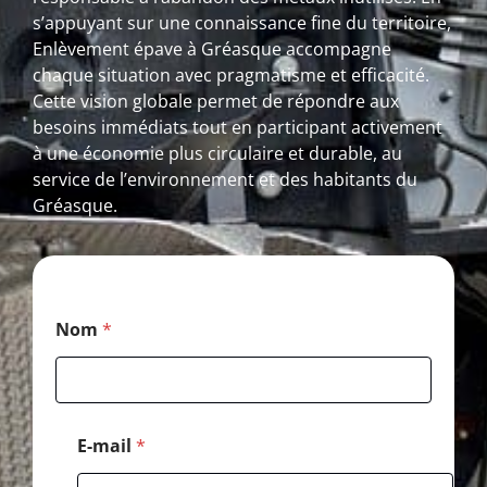
s’appuyant sur une connaissance fine du territoire,
Enlèvement épave à Gréasque accompagne
chaque situation avec pragmatisme et efficacité.
Cette vision globale permet de répondre aux
besoins immédiats tout en participant activement
à une économie plus circulaire et durable, au
service de l’environnement et des habitants du
Gréasque.
P
Nom
*
o
s
t
a
l
*
E-mail
*
M
e