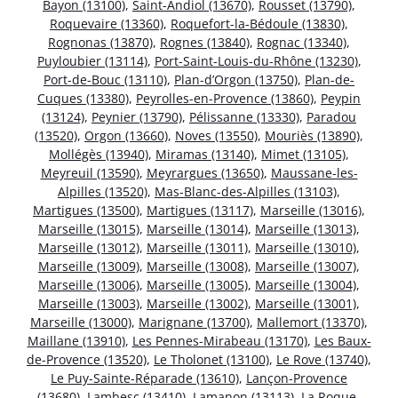
Bayon (13100)
,
Saint-Andiol (13670)
,
Rousset (13790)
,
Roquevaire (13360)
,
Roquefort-la-Bédoule (13830)
,
Rognonas (13870)
,
Rognes (13840)
,
Rognac (13340)
,
Puyloubier (13114)
,
Port-Saint-Louis-du-Rhône (13230)
,
Port-de-Bouc (13110)
,
Plan-d’Orgon (13750)
,
Plan-de-
Cuques (13380)
,
Peyrolles-en-Provence (13860)
,
Peypin
(13124)
,
Peynier (13790)
,
Pélissanne (13330)
,
Paradou
(13520)
,
Orgon (13660)
,
Noves (13550)
,
Mouriès (13890)
,
Mollégès (13940)
,
Miramas (13140)
,
Mimet (13105)
,
Meyreuil (13590)
,
Meyrargues (13650)
,
Maussane-les-
Alpilles (13520)
,
Mas-Blanc-des-Alpilles (13103)
,
Martigues (13500)
,
Martigues (13117)
,
Marseille (13016)
,
Marseille (13015)
,
Marseille (13014)
,
Marseille (13013)
,
Marseille (13012)
,
Marseille (13011)
,
Marseille (13010)
,
Marseille (13009)
,
Marseille (13008)
,
Marseille (13007)
,
Marseille (13006)
,
Marseille (13005)
,
Marseille (13004)
,
Marseille (13003)
,
Marseille (13002)
,
Marseille (13001)
,
Marseille (13000)
,
Marignane (13700)
,
Mallemort (13370)
,
Maillane (13910)
,
Les Pennes-Mirabeau (13170)
,
Les Baux-
de-Provence (13520)
,
Le Tholonet (13100)
,
Le Rove (13740)
,
Le Puy-Sainte-Réparade (13610)
,
Lançon-Provence
(13680)
,
Lambesc (13410)
,
Lamanon (13113)
,
La Roque-