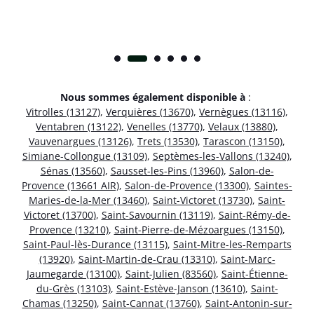
Nous sommes également disponible à
:
Vitrolles (13127)
,
Verquières (13670)
,
Vernègues (13116)
,
Ventabren (13122)
,
Venelles (13770)
,
Velaux (13880)
,
Vauvenargues (13126)
,
Trets (13530)
,
Tarascon (13150)
,
Simiane-Collongue (13109)
,
Septèmes-les-Vallons (13240)
,
Sénas (13560)
,
Sausset-les-Pins (13960)
,
Salon-de-
Provence (13661 AIR)
,
Salon-de-Provence (13300)
,
Saintes-
Maries-de-la-Mer (13460)
,
Saint-Victoret (13730)
,
Saint-
Victoret (13700)
,
Saint-Savournin (13119)
,
Saint-Rémy-de-
Provence (13210)
,
Saint-Pierre-de-Mézoargues (13150)
,
Saint-Paul-lès-Durance (13115)
,
Saint-Mitre-les-Remparts
(13920)
,
Saint-Martin-de-Crau (13310)
,
Saint-Marc-
Jaumegarde (13100)
,
Saint-Julien (83560)
,
Saint-Étienne-
du-Grès (13103)
,
Saint-Estève-Janson (13610)
,
Saint-
Chamas (13250)
,
Saint-Cannat (13760)
,
Saint-Antonin-sur-