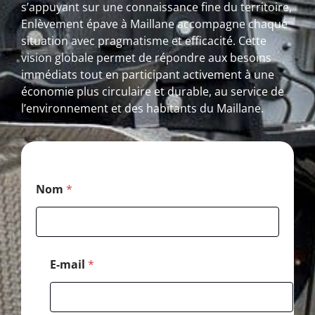
s’appuyant sur une connaissance fine du territoire,
Enlèvement épave à Maillane accompagne chaque
situation avec pragmatisme et efficacité. Cette
vision globale permet de répondre aux besoins
immédiats tout en participant activement à une
économie plus circulaire et durable, au service de
l’environnement et des habitants du Maillane.
E
Nom
*
-
m
a
i
l
M
E-mail
*
e
s
s
a