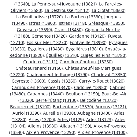
(13640)
,
La Penne-sur-Huveaune (13821)
,
La Fare-les-
Oliviers (13580)
,
La Destrousse (13112)
,
La Ciotat (13600)
,
La Bouilladisse (13720)
,
La Barben (13330)
,
Jouques
(13490)
,
Istres (13800)
,
Istres (13118)
,
Gréasque (13850)
,
Graveson (13690)
,
Grans (13450)
,
Gignac-la-Nerthe
(13180)
,
Gémenos (13420)
,
Gardanne (13120)
,
Fuveau
(13710)
,
Fos-sur-Mer (13270)
,
Fontvieille (13990)
,
Eyragues
(13630)
,
Eyguières (13430)
,
Eygalières (13810)
,
Ensuès-la-
Redonne (13820)
,
Éguilles (13510)
,
Cuges-les-Pins (13780)
,
Coudoux (13111)
,
Cornillon-Confoux (13250)
,
Châteaurenard (13160)
,
Châteauneuf-les-Martigues
(13220)
,
Châteauneuf-le-Rouge (13790)
,
Charleval (13350)
,
Ceyreste (13600)
,
Cassis (13260)
,
Carry-le-Rouet (13620)
,
Carnoux-en-Provence (13470)
,
Cadolive (13950)
,
Cabriès
(13480)
,
Cabannes (13440)
,
Boulbon (13150)
,
Bouc-Bel-Air
(13320)
,
Berre-l’Étang (13130)
,
Belcodène (13720)
,
Beaurecueil (13100)
,
Barbentane (13570)
,
Aurons (13121)
,
Auriol (13390)
,
Aureille (13930)
,
Aubagne (13400)
,
Arles
(13280)
,
Arles (13200)
,
Arles (13129)
,
Arles (13123)
,
Arles
(13104)
,
Alleins (13980)
,
Allauch (13190)
,
Aix-en-Provence
(13540)
,
Aix-en-Provence (13290)
,
Aix-en-Provence (13100)
,