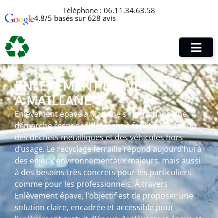
Téléphone :
06.11.34.63.58
4.8/5 basés sur 628 avis
ENLÈVEMENT ÉPAVE
À MAILLANE
Enlèvement épave à Maillane s’inscrit dans une
démarche responsable visant à faciliter la gestion
des déchets métalliques et des véhicules hors
d’usage. Le recyclage ferraille répond aujourd’hui à
des enjeux environnementaux majeurs, mais aussi
à des besoins très concrets pour les particuliers
comme pour les professionnels. À travers
Enlèvement épave, l’objectif est de proposer une
solution claire, encadrée et accessible pour