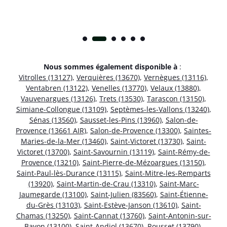
Nous sommes également disponible à
:
Vitrolles (13127)
,
Verquières (13670)
,
Vernègues (13116)
,
Ventabren (13122)
,
Venelles (13770)
,
Velaux (13880)
,
Vauvenargues (13126)
,
Trets (13530)
,
Tarascon (13150)
,
Simiane-Collongue (13109)
,
Septèmes-les-Vallons (13240)
,
Sénas (13560)
,
Sausset-les-Pins (13960)
,
Salon-de-
Provence (13661 AIR)
,
Salon-de-Provence (13300)
,
Saintes-
Maries-de-la-Mer (13460)
,
Saint-Victoret (13730)
,
Saint-
Victoret (13700)
,
Saint-Savournin (13119)
,
Saint-Rémy-de-
Provence (13210)
,
Saint-Pierre-de-Mézoargues (13150)
,
Saint-Paul-lès-Durance (13115)
,
Saint-Mitre-les-Remparts
(13920)
,
Saint-Martin-de-Crau (13310)
,
Saint-Marc-
Jaumegarde (13100)
,
Saint-Julien (83560)
,
Saint-Étienne-
du-Grès (13103)
,
Saint-Estève-Janson (13610)
,
Saint-
Chamas (13250)
,
Saint-Cannat (13760)
,
Saint-Antonin-sur-
Bayon (13100)
,
Saint-Andiol (13670)
,
Rousset (13790)
,