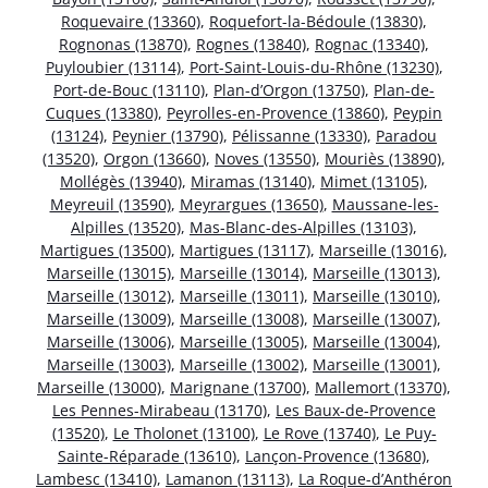
Roquevaire (13360)
,
Roquefort-la-Bédoule (13830)
,
Rognonas (13870)
,
Rognes (13840)
,
Rognac (13340)
,
Puyloubier (13114)
,
Port-Saint-Louis-du-Rhône (13230)
,
Port-de-Bouc (13110)
,
Plan-d’Orgon (13750)
,
Plan-de-
Cuques (13380)
,
Peyrolles-en-Provence (13860)
,
Peypin
(13124)
,
Peynier (13790)
,
Pélissanne (13330)
,
Paradou
(13520)
,
Orgon (13660)
,
Noves (13550)
,
Mouriès (13890)
,
Mollégès (13940)
,
Miramas (13140)
,
Mimet (13105)
,
Meyreuil (13590)
,
Meyrargues (13650)
,
Maussane-les-
Alpilles (13520)
,
Mas-Blanc-des-Alpilles (13103)
,
Martigues (13500)
,
Martigues (13117)
,
Marseille (13016)
,
Marseille (13015)
,
Marseille (13014)
,
Marseille (13013)
,
Marseille (13012)
,
Marseille (13011)
,
Marseille (13010)
,
Marseille (13009)
,
Marseille (13008)
,
Marseille (13007)
,
Marseille (13006)
,
Marseille (13005)
,
Marseille (13004)
,
Marseille (13003)
,
Marseille (13002)
,
Marseille (13001)
,
Marseille (13000)
,
Marignane (13700)
,
Mallemort (13370)
,
Les Pennes-Mirabeau (13170)
,
Les Baux-de-Provence
(13520)
,
Le Tholonet (13100)
,
Le Rove (13740)
,
Le Puy-
Sainte-Réparade (13610)
,
Lançon-Provence (13680)
,
Lambesc (13410)
,
Lamanon (13113)
,
La Roque-d’Anthéron