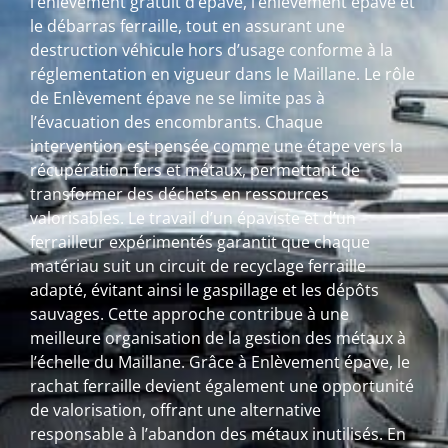
l’enlèvement gratuit d’épave, l’enlèvement épave et
le débarras ferraille, tout en assurant une
destruction véhicule hors d’usage conforme à la
réglementation en vigueur dans le Maillane. Le rôle
de Enlèvement épave ne se limite pas à
l’évacuation des encombrants. Chaque
intervention est pensée comme une étape vers la
récupération fers et métaux, permettant de
transformer des déchets en ressources
valorisables. Le travail d’un épaviste et d’un
ferrailleur expérimentés garantit que chaque
matériau suit un circuit de recyclage ferraille
adapté, évitant ainsi le gaspillage et les dépôts
sauvages. Cette approche contribue à une
meilleure organisation de la gestion des métaux à
l’échelle du Maillane. Grâce à Enlèvement épave, le
rachat ferraille devient également une opportunité
de valorisation, offrant une alternative
responsable à l’abandon des métaux inutilisés. En