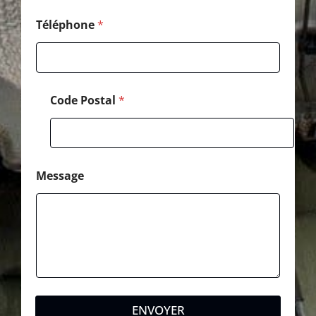
g
e
Téléphone
*
M
e
s
s
a
Code Postal
*
g
e
Message
ENVOYER