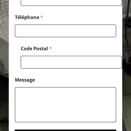
s
t
a
l
Téléphone
*
Code Postal
*
Message