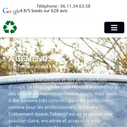
Téléphone :
06.11.34.63.58
4.8/5 basés sur 628 avis
ENLÈVEMENT ÉPAVE
À GÉMENOS
Enlèvement épave à Gémenos s’inscrit dans une
démarche responsable visant à faciliter la gestion
des déchets métalliques et des véhicules hors
d’usage. Le recyclage ferraille répond aujourd’hui à
des enjeux environnementaux majeurs, mais aussi
à des besoins très concrets pour les particuliers
comme pour les professionnels. À travers
Enlèvement épave, l’objectif est de proposer une
solution claire, encadrée et accessible pour