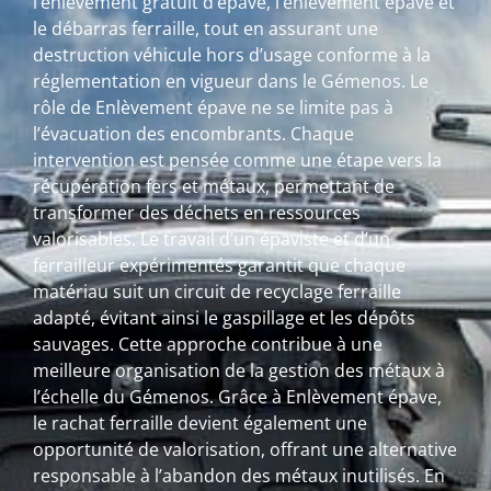
l’enlèvement gratuit d’épave, l’enlèvement épave et
le débarras ferraille, tout en assurant une
destruction véhicule hors d’usage conforme à la
réglementation en vigueur dans le Gémenos. Le
rôle de Enlèvement épave ne se limite pas à
l’évacuation des encombrants. Chaque
intervention est pensée comme une étape vers la
récupération fers et métaux, permettant de
transformer des déchets en ressources
valorisables. Le travail d’un épaviste et d’un
ferrailleur expérimentés garantit que chaque
matériau suit un circuit de recyclage ferraille
adapté, évitant ainsi le gaspillage et les dépôts
sauvages. Cette approche contribue à une
meilleure organisation de la gestion des métaux à
l’échelle du Gémenos. Grâce à Enlèvement épave,
le rachat ferraille devient également une
opportunité de valorisation, offrant une alternative
responsable à l’abandon des métaux inutilisés. En