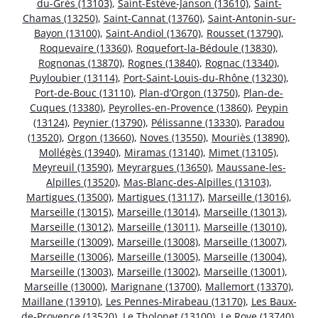
du-Grès (13103)
,
Saint-Estève-Janson (13610)
,
Saint-
Chamas (13250)
,
Saint-Cannat (13760)
,
Saint-Antonin-sur-
Bayon (13100)
,
Saint-Andiol (13670)
,
Rousset (13790)
,
Roquevaire (13360)
,
Roquefort-la-Bédoule (13830)
,
Rognonas (13870)
,
Rognes (13840)
,
Rognac (13340)
,
Puyloubier (13114)
,
Port-Saint-Louis-du-Rhône (13230)
,
Port-de-Bouc (13110)
,
Plan-d’Orgon (13750)
,
Plan-de-
Cuques (13380)
,
Peyrolles-en-Provence (13860)
,
Peypin
(13124)
,
Peynier (13790)
,
Pélissanne (13330)
,
Paradou
(13520)
,
Orgon (13660)
,
Noves (13550)
,
Mouriès (13890)
,
Mollégès (13940)
,
Miramas (13140)
,
Mimet (13105)
,
Meyreuil (13590)
,
Meyrargues (13650)
,
Maussane-les-
Alpilles (13520)
,
Mas-Blanc-des-Alpilles (13103)
,
Martigues (13500)
,
Martigues (13117)
,
Marseille (13016)
,
Marseille (13015)
,
Marseille (13014)
,
Marseille (13013)
,
Marseille (13012)
,
Marseille (13011)
,
Marseille (13010)
,
Marseille (13009)
,
Marseille (13008)
,
Marseille (13007)
,
Marseille (13006)
,
Marseille (13005)
,
Marseille (13004)
,
Marseille (13003)
,
Marseille (13002)
,
Marseille (13001)
,
Marseille (13000)
,
Marignane (13700)
,
Mallemort (13370)
,
Maillane (13910)
,
Les Pennes-Mirabeau (13170)
,
Les Baux-
de-Provence (13520)
,
Le Tholonet (13100)
,
Le Rove (13740)
,