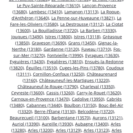
Le Puy-Sainte-Réparade (13610)
,
Lançon-Provence
(13680)
,
Lambesc (13410)
,
Lamanon (13113)
,
La Roque-
d’Anthéron (13640)
,
La Penne-sur-Huveaune (13821)
,
La
Fare-les-Oliviers (13580)
,
La Destrousse (13112)
,
La Ciotat
(13600)
,
La Bouilladisse (13720)
,
La Barben (13330)
,
Jouques (13490)
,
Istres (13800)
,
Istres (13118)
,
Gréasque
(13850)
,
Graveson (13690)
,
Grans (13450)
,
Gignac-la-
Nerthe (13180)
,
Gardanne (13120)
,
Fuveau (13710)
,
Fos-
sur-Mer (13270)
,
Fontvieille (13990)
,
Eyragues (13630)
,
Eyguières (13430)
,
Eygalières (13810)
,
Ensuès-la-Redonne
(13820)
,
Éguilles (13510)
,
Cuges-les-Pins (13780)
,
Coudoux
(13111)
,
Cornillon-Confoux (13250)
,
Châteaurenard
(13160)
,
Châteauneuf-les-Martigues (13220)
,
Châteauneuf-le-Rouge (13790)
,
Charleval (13350)
,
Ceyreste (13600)
,
Cassis (13260)
,
Carry-le-Rouet (13620)
,
Carnoux-en-Provence (13470)
,
Cadolive (13950)
,
Cabriès
(13480)
,
Cabannes (13440)
,
Boulbon (13150)
,
Bouc-Bel-Air
(13320)
,
Berre-l’Étang (13130)
,
Belcodène (13720)
,
Beaurecueil (13100)
,
Barbentane (13570)
,
Aurons (13121)
,
Auriol (13390)
,
Aureille (13930)
,
Aubagne (13400)
,
Arles
(13280)
,
Arles (13200)
,
Arles (13129)
,
Arles (13123)
,
Arles