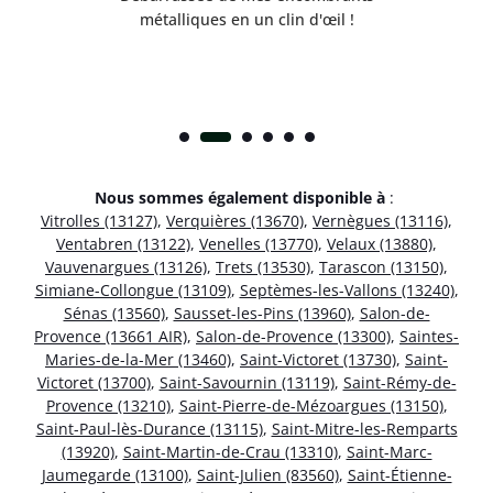
métalliques en un clin d'œil !
Nous sommes également disponible à
:
Vitrolles (13127)
,
Verquières (13670)
,
Vernègues (13116)
,
Ventabren (13122)
,
Venelles (13770)
,
Velaux (13880)
,
Vauvenargues (13126)
,
Trets (13530)
,
Tarascon (13150)
,
Simiane-Collongue (13109)
,
Septèmes-les-Vallons (13240)
,
Sénas (13560)
,
Sausset-les-Pins (13960)
,
Salon-de-
Provence (13661 AIR)
,
Salon-de-Provence (13300)
,
Saintes-
Maries-de-la-Mer (13460)
,
Saint-Victoret (13730)
,
Saint-
Victoret (13700)
,
Saint-Savournin (13119)
,
Saint-Rémy-de-
Provence (13210)
,
Saint-Pierre-de-Mézoargues (13150)
,
Saint-Paul-lès-Durance (13115)
,
Saint-Mitre-les-Remparts
(13920)
,
Saint-Martin-de-Crau (13310)
,
Saint-Marc-
Jaumegarde (13100)
,
Saint-Julien (83560)
,
Saint-Étienne-