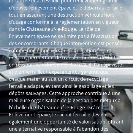
encadrée et accessible pour l’enlèvement gratuit
d’épave, l’enlèvement épave et le débarras ferraille,
tout en assurant une destruction véhicule hors
d’usage conforme à la réglementation en vigueur
dans le Châteauneuf-le-Rouge. Le rôle de
Enlèvement épave ne se limite pas à l’évacuation
des encombrants. Chaque intervention est pensée
comme une étape vers la récupération fers et
métaux, permettant de transformer des déchets
en ressources valorisables. Le travail d’un épaviste
et d’un ferrailleur expérimentés garantit que
chaque matériau suit un circuit de recyclage
ferraille adapté, évitant ainsi le gaspillage et les
dépôts sauvages. Cette approche contribue à une
meilleure organisation de la gestion des métaux à
l’échelle du Châteauneuf-le-Rouge. Grâce à
Enlèvement épave, le rachat ferraille devient
également une opportunité de valorisation, offrant
une alternative responsable à l’abandon des