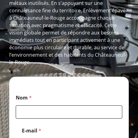
métaux inutilisés. En s’appuyant sur une
connaissance fine du territoire, Enlèvement épave
à Châteauneuf-le-Rouge accompagne chaque
situation avec pragmatisme et efficacité. Cette
vision globale permet de répondre aux besoins
immédiats tout en participant activement à une
économie plus circulaire et durable, au service de
l’environnement et des habitants du Châteauneuf-
le-Rouge.
C
Nom
*
o
d
e
T
é
l
E-mail
*
é