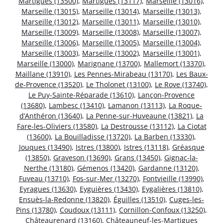
Martigues (13500)
,
Martigues (13117)
,
Marseille (13016)
,
Marseille (13015)
,
Marseille (13014)
,
Marseille (13013)
,
Marseille (13012)
,
Marseille (13011)
,
Marseille (13010)
,
Marseille (13009)
,
Marseille (13008)
,
Marseille (13007)
,
Marseille (13006)
,
Marseille (13005)
,
Marseille (13004)
,
Marseille (13003)
,
Marseille (13002)
,
Marseille (13001)
,
Marseille (13000)
,
Marignane (13700)
,
Mallemort (13370)
,
Maillane (13910)
,
Les Pennes-Mirabeau (13170)
,
Les Baux-
de-Provence (13520)
,
Le Tholonet (13100)
,
Le Rove (13740)
,
Le Puy-Sainte-Réparade (13610)
,
Lançon-Provence
(13680)
,
Lambesc (13410)
,
Lamanon (13113)
,
La Roque-
d’Anthéron (13640)
,
La Penne-sur-Huveaune (13821)
,
La
Fare-les-Oliviers (13580)
,
La Destrousse (13112)
,
La Ciotat
(13600)
,
La Bouilladisse (13720)
,
La Barben (13330)
,
Jouques (13490)
,
Istres (13800)
,
Istres (13118)
,
Gréasque
(13850)
,
Graveson (13690)
,
Grans (13450)
,
Gignac-la-
Nerthe (13180)
,
Gémenos (13420)
,
Gardanne (13120)
,
Fuveau (13710)
,
Fos-sur-Mer (13270)
,
Fontvieille (13990)
,
Eyragues (13630)
,
Eyguières (13430)
,
Eygalières (13810)
,
Ensuès-la-Redonne (13820)
,
Éguilles (13510)
,
Cuges-les-
Pins (13780)
,
Coudoux (13111)
,
Cornillon-Confoux (13250)
,
Châteaurenard (13160)
,
Châteauneuf-les-Martigues