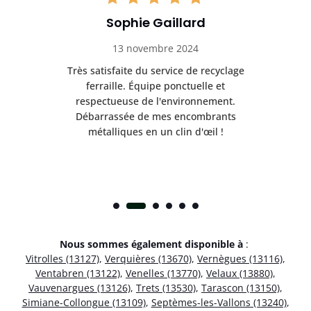
Sophie Gaillard
13 novembre 2024
Très satisfaite du service de recyclage
Exc
e ma
ferraille. Équipe ponctuelle et
respectueuse de l'environnement.
!
Débarrassée de mes encombrants
métalliques en un clin d'œil !
Nous sommes également disponible à
:
Vitrolles (13127)
,
Verquières (13670)
,
Vernègues (13116)
,
Ventabren (13122)
,
Venelles (13770)
,
Velaux (13880)
,
Vauvenargues (13126)
,
Trets (13530)
,
Tarascon (13150)
,
Simiane-Collongue (13109)
,
Septèmes-les-Vallons (13240)
,