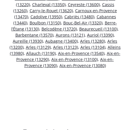
(13220)
,
Charleval (13350)
,
Ceyreste (13600)
,
Cassis
(13260)
,
Carry-le-Rouet (13620)
,
Carnoux-en-Provence
(13470)
,
Cadolive (13950)
,
Cabriès (13480)
,
Cabannes
(13440)
,
Boulbon (13150)
,
Bouc-Bel-Air (13320)
,
Berre-
l’Étang (13130)
,
Belcodène (13720)
,
Beaurecueil (13100)
,
Barbentane (13570)
,
Aurons (13121)
,
Auriol (13390)
,
Aureille (13930)
,
Aubagne (13400)
,
Arles (13280)
,
Arles
(13200)
,
Arles (13129)
,
Arles (13123)
,
Arles (13104)
,
Alleins
(13980)
,
Allauch (13190)
,
Aix-en-Provence (13540)
,
Aix-en-
Provence (13290)
,
Aix-en-Provence (13100)
,
Aix-en-
Provence (13090)
,
Aix-en-Provence (13080)