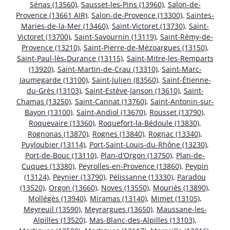
Sénas (13560)
,
Sausset-les-Pins (13960)
,
Salon-de-
Provence (13661 AIR)
,
Salon-de-Provence (13300)
,
Saintes-
Maries-de-la-Mer (13460)
,
Saint-Victoret (13730)
,
Saint-
Victoret (13700)
,
Saint-Savournin (13119)
,
Saint-Rémy-de-
Provence (13210)
,
Saint-Pierre-de-Mézoargues (13150)
,
Saint-Paul-lès-Durance (13115)
,
Saint-Mitre-les-Remparts
(13920)
,
Saint-Martin-de-Crau (13310)
,
Saint-Marc-
Jaumegarde (13100)
,
Saint-Julien (83560)
,
Saint-Étienne-
du-Grès (13103)
,
Saint-Estève-Janson (13610)
,
Saint-
Chamas (13250)
,
Saint-Cannat (13760)
,
Saint-Antonin-sur-
Bayon (13100)
,
Saint-Andiol (13670)
,
Rousset (13790)
,
Roquevaire (13360)
,
Roquefort-la-Bédoule (13830)
,
Rognonas (13870)
,
Rognes (13840)
,
Rognac (13340)
,
Puyloubier (13114)
,
Port-Saint-Louis-du-Rhône (13230)
,
Port-de-Bouc (13110)
,
Plan-d’Orgon (13750)
,
Plan-de-
Cuques (13380)
,
Peyrolles-en-Provence (13860)
,
Peypin
(13124)
,
Peynier (13790)
,
Pélissanne (13330)
,
Paradou
(13520)
,
Orgon (13660)
,
Noves (13550)
,
Mouriès (13890)
,
Mollégès (13940)
,
Miramas (13140)
,
Mimet (13105)
,
Meyreuil (13590)
,
Meyrargues (13650)
,
Maussane-les-
Alpilles (13520)
,
Mas-Blanc-des-Alpilles (13103)
,