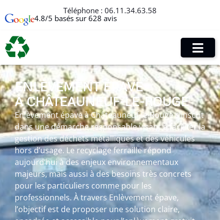
Téléphone :
06.11.34.63.58
4.8/5 basés sur 628 avis
ENLÈVEMENT ÉPAVE
À CHÂTEAUNEUF-LE-ROUGE
Enlèvement épave à Châteauneuf-le-Rouge s’inscrit
dans une démarche responsable visant à faciliter la
gestion des déchets métalliques et des véhicules
hors d’usage. Le recyclage ferraille répond
aujourd’hui à des enjeux environnementaux
majeurs, mais aussi à des besoins très concrets
pour les particuliers comme pour les
professionnels. À travers Enlèvement épave,
l’objectif est de proposer une solution claire,