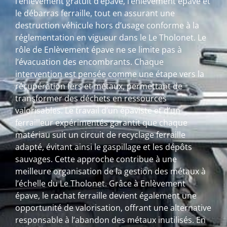
l’enlèvement gratuit d’épave, l’enlèvement épave et
le débarras ferraille, tout en assurant une
destruction véhicule hors d’usage conforme à la
réglementation en vigueur dans le Le Tholonet. Le
rôle de Enlèvement épave ne se limite pas à
l’évacuation des encombrants. Chaque
intervention est pensée comme une étape vers la
récupération fers et métaux, permettant de
transformer des déchets en ressources
valorisables. Le travail d’un épaviste et d’un
ferrailleur expérimentés garantit que chaque
matériau suit un circuit de recyclage ferraille
adapté, évitant ainsi le gaspillage et les dépôts
sauvages. Cette approche contribue à une
meilleure organisation de la gestion des métaux à
l’échelle du Le Tholonet. Grâce à Enlèvement
épave, le rachat ferraille devient également une
opportunité de valorisation, offrant une alternative
responsable à l’abandon des métaux inutilisés. En