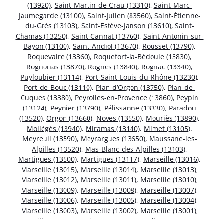
(13920)
,
Saint-Martin-de-Crau (13310)
,
Saint-Marc-
Jaumegarde (13100)
,
Saint-Julien (83560)
,
Saint-Étienne-
du-Grès (13103)
,
Saint-Estève-Janson (13610)
,
Saint-
Chamas (13250)
,
Saint-Cannat (13760)
,
Saint-Antonin-sur-
Bayon (13100)
,
Saint-Andiol (13670)
,
Rousset (13790)
,
Roquevaire (13360)
,
Roquefort-la-Bédoule (13830)
,
Rognonas (13870)
,
Rognes (13840)
,
Rognac (13340)
,
Puyloubier (13114)
,
Port-Saint-Louis-du-Rhône (13230)
,
Port-de-Bouc (13110)
,
Plan-d’Orgon (13750)
,
Plan-de-
Cuques (13380)
,
Peyrolles-en-Provence (13860)
,
Peypin
(13124)
,
Peynier (13790)
,
Pélissanne (13330)
,
Paradou
(13520)
,
Orgon (13660)
,
Noves (13550)
,
Mouriès (13890)
,
Mollégès (13940)
,
Miramas (13140)
,
Mimet (13105)
,
Meyreuil (13590)
,
Meyrargues (13650)
,
Maussane-les-
Alpilles (13520)
,
Mas-Blanc-des-Alpilles (13103)
,
Martigues (13500)
,
Martigues (13117)
,
Marseille (13016)
,
Marseille (13015)
,
Marseille (13014)
,
Marseille (13013)
,
Marseille (13012)
,
Marseille (13011)
,
Marseille (13010)
,
Marseille (13009)
,
Marseille (13008)
,
Marseille (13007)
,
Marseille (13006)
,
Marseille (13005)
,
Marseille (13004)
,
Marseille (13003)
,
Marseille (13002)
,
Marseille (13001)
,