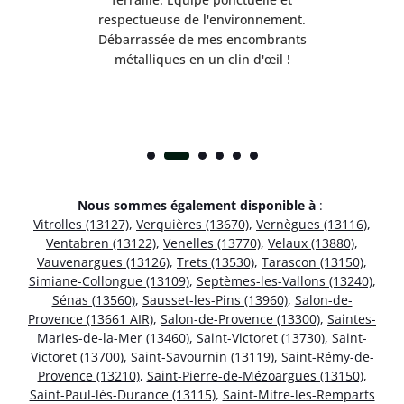
respectueuse de l'environnement.
!
Débarrassée de mes encombrants
métalliques en un clin d'œil !
Nous sommes également disponible à
:
Vitrolles (13127)
,
Verquières (13670)
,
Vernègues (13116)
,
Ventabren (13122)
,
Venelles (13770)
,
Velaux (13880)
,
Vauvenargues (13126)
,
Trets (13530)
,
Tarascon (13150)
,
Simiane-Collongue (13109)
,
Septèmes-les-Vallons (13240)
,
Sénas (13560)
,
Sausset-les-Pins (13960)
,
Salon-de-
Provence (13661 AIR)
,
Salon-de-Provence (13300)
,
Saintes-
Maries-de-la-Mer (13460)
,
Saint-Victoret (13730)
,
Saint-
Victoret (13700)
,
Saint-Savournin (13119)
,
Saint-Rémy-de-
Provence (13210)
,
Saint-Pierre-de-Mézoargues (13150)
,
Saint-Paul-lès-Durance (13115)
,
Saint-Mitre-les-Remparts