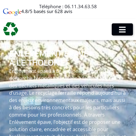
Téléphone :
06.11.34.63.58
4.8/5 basés sur 628 avis
ENLÈVEMENT ÉPAVE
À LE THOLONET
Enlèvement épave à Le Tholonet s’inscrit dans une
démarche responsable visant à faciliter la gestion
des déchets métalliques et des véhicules hors
d’usage. Le recyclage ferraille répond aujourd’hui à
des enjeux environnementaux majeurs, mais aussi
à des besoins très concrets pour les particuliers
comme pour les professionnels. À travers
Enlèvement épave, l’objectif est de proposer une
solution claire, encadrée et accessible pour