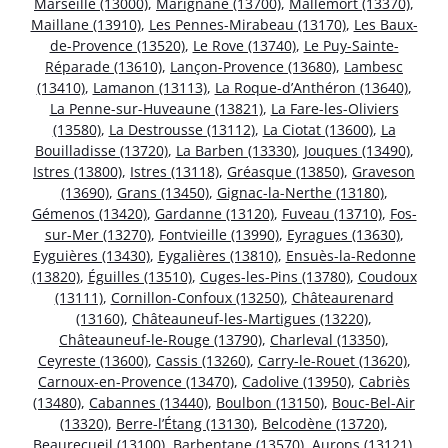
Marseille (13000)
,
Marignane (13700)
,
Mallemort (13370)
,
Maillane (13910)
,
Les Pennes-Mirabeau (13170)
,
Les Baux-
de-Provence (13520)
,
Le Rove (13740)
,
Le Puy-Sainte-
Réparade (13610)
,
Lançon-Provence (13680)
,
Lambesc
(13410)
,
Lamanon (13113)
,
La Roque-d’Anthéron (13640)
,
La Penne-sur-Huveaune (13821)
,
La Fare-les-Oliviers
(13580)
,
La Destrousse (13112)
,
La Ciotat (13600)
,
La
Bouilladisse (13720)
,
La Barben (13330)
,
Jouques (13490)
,
Istres (13800)
,
Istres (13118)
,
Gréasque (13850)
,
Graveson
(13690)
,
Grans (13450)
,
Gignac-la-Nerthe (13180)
,
Gémenos (13420)
,
Gardanne (13120)
,
Fuveau (13710)
,
Fos-
sur-Mer (13270)
,
Fontvieille (13990)
,
Eyragues (13630)
,
Eyguières (13430)
,
Eygalières (13810)
,
Ensuès-la-Redonne
(13820)
,
Éguilles (13510)
,
Cuges-les-Pins (13780)
,
Coudoux
(13111)
,
Cornillon-Confoux (13250)
,
Châteaurenard
(13160)
,
Châteauneuf-les-Martigues (13220)
,
Châteauneuf-le-Rouge (13790)
,
Charleval (13350)
,
Ceyreste (13600)
,
Cassis (13260)
,
Carry-le-Rouet (13620)
,
Carnoux-en-Provence (13470)
,
Cadolive (13950)
,
Cabriès
(13480)
,
Cabannes (13440)
,
Boulbon (13150)
,
Bouc-Bel-Air
(13320)
,
Berre-l’Étang (13130)
,
Belcodène (13720)
,
Beaurecueil (13100)
,
Barbentane (13570)
,
Aurons (13121)
,