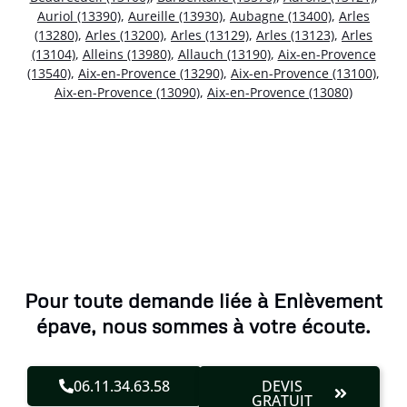
Auriol (13390)
,
Aureille (13930)
,
Aubagne (13400)
,
Arles
(13280)
,
Arles (13200)
,
Arles (13129)
,
Arles (13123)
,
Arles
(13104)
,
Alleins (13980)
,
Allauch (13190)
,
Aix-en-Provence
(13540)
,
Aix-en-Provence (13290)
,
Aix-en-Provence (13100)
,
Aix-en-Provence (13090)
,
Aix-en-Provence (13080)
Pour toute demande liée à Enlèvement
épave, nous sommes à votre écoute.
06.11.34.63.58
DEVIS
GRATUIT