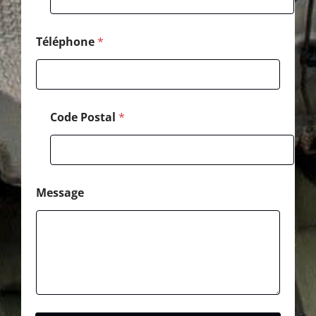
t
a
l
P
Téléphone
*
o
s
t
a
l
Code Postal
*
Message