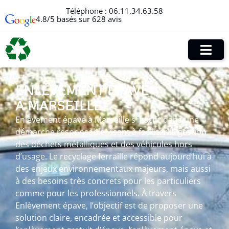
Téléphone :
06.11.34.63.58
4.8/5 basés sur 628 avis
ENLÈVEMENT ÉPAVE
À MARSEILLE
Enlèvement épave à Marseille s’inscrit dans une
démarche responsable visant à faciliter la gestion
des déchets métalliques et des véhicules hors
d’usage. Le recyclage ferraille répond aujourd’hui à
des enjeux environnementaux majeurs, mais aussi
à des besoins très concrets pour les particuliers
comme pour les professionnels. À travers
Enlèvement épave, l’objectif est de proposer une
solution claire, encadrée et accessible pour