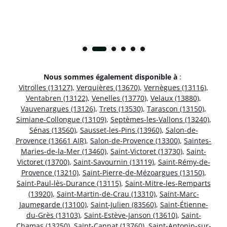
Nous sommes également disponible à
:
Vitrolles (13127)
,
Verquières (13670)
,
Vernègues (13116)
,
Ventabren (13122)
,
Venelles (13770)
,
Velaux (13880)
,
Vauvenargues (13126)
,
Trets (13530)
,
Tarascon (13150)
,
Simiane-Collongue (13109)
,
Septèmes-les-Vallons (13240)
,
Sénas (13560)
,
Sausset-les-Pins (13960)
,
Salon-de-
Provence (13661 AIR)
,
Salon-de-Provence (13300)
,
Saintes-
Maries-de-la-Mer (13460)
,
Saint-Victoret (13730)
,
Saint-
Victoret (13700)
,
Saint-Savournin (13119)
,
Saint-Rémy-de-
Provence (13210)
,
Saint-Pierre-de-Mézoargues (13150)
,
Saint-Paul-lès-Durance (13115)
,
Saint-Mitre-les-Remparts
(13920)
,
Saint-Martin-de-Crau (13310)
,
Saint-Marc-
Jaumegarde (13100)
,
Saint-Julien (83560)
,
Saint-Étienne-
du-Grès (13103)
,
Saint-Estève-Janson (13610)
,
Saint-
Chamas (13250)
,
Saint-Cannat (13760)
,
Saint-Antonin-sur-