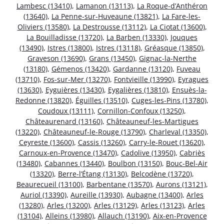
Lambesc (13410)
,
Lamanon (13113)
,
La Roque-d’Anthéron
(13640)
,
La Penne-sur-Huveaune (13821)
,
La Fare-les-
Oliviers (13580)
,
La Destrousse (13112)
,
La Ciotat (13600)
,
La Bouilladisse (13720)
,
La Barben (13330)
,
Jouques
(13490)
,
Istres (13800)
,
Istres (13118)
,
Gréasque (13850)
,
Graveson (13690)
,
Grans (13450)
,
Gignac-la-Nerthe
(13180)
,
Gémenos (13420)
,
Gardanne (13120)
,
Fuveau
(13710)
,
Fos-sur-Mer (13270)
,
Fontvieille (13990)
,
Eyragues
(13630)
,
Eyguières (13430)
,
Eygalières (13810)
,
Ensuès-la-
Redonne (13820)
,
Éguilles (13510)
,
Cuges-les-Pins (13780)
,
Coudoux (13111)
,
Cornillon-Confoux (13250)
,
Châteaurenard (13160)
,
Châteauneuf-les-Martigues
(13220)
,
Châteauneuf-le-Rouge (13790)
,
Charleval (13350)
,
Ceyreste (13600)
,
Cassis (13260)
,
Carry-le-Rouet (13620)
,
Carnoux-en-Provence (13470)
,
Cadolive (13950)
,
Cabriès
(13480)
,
Cabannes (13440)
,
Boulbon (13150)
,
Bouc-Bel-Air
(13320)
,
Berre-l’Étang (13130)
,
Belcodène (13720)
,
Beaurecueil (13100)
,
Barbentane (13570)
,
Aurons (13121)
,
Auriol (13390)
,
Aureille (13930)
,
Aubagne (13400)
,
Arles
(13280)
,
Arles (13200)
,
Arles (13129)
,
Arles (13123)
,
Arles
(13104)
,
Alleins (13980)
,
Allauch (13190)
,
Aix-en-Provence