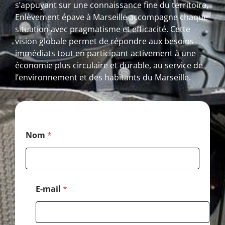
s’appuyant sur une connaissance fine du territoire,
Enlèvement épave à Marseille accompagne chaque
situation avec pragmatisme et efficacité. Cette
vision globale permet de répondre aux besoins
immédiats tout en participant activement à une
économie plus circulaire et durable, au service de
l’environnement et des habitants du Marseille.
*
Nom
*
*
*
E-mail
*