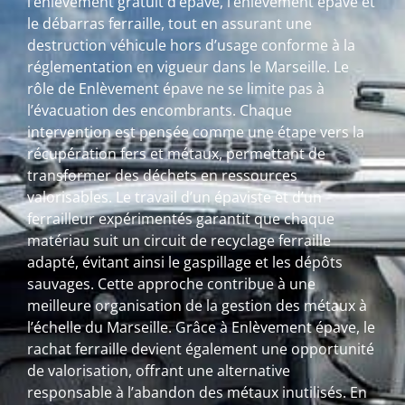
l’enlèvement gratuit d’épave, l’enlèvement épave et
le débarras ferraille, tout en assurant une
destruction véhicule hors d’usage conforme à la
réglementation en vigueur dans le Marseille. Le
rôle de Enlèvement épave ne se limite pas à
l’évacuation des encombrants. Chaque
intervention est pensée comme une étape vers la
récupération fers et métaux, permettant de
transformer des déchets en ressources
valorisables. Le travail d’un épaviste et d’un
ferrailleur expérimentés garantit que chaque
matériau suit un circuit de recyclage ferraille
adapté, évitant ainsi le gaspillage et les dépôts
sauvages. Cette approche contribue à une
meilleure organisation de la gestion des métaux à
l’échelle du Marseille. Grâce à Enlèvement épave, le
rachat ferraille devient également une opportunité
de valorisation, offrant une alternative
responsable à l’abandon des métaux inutilisés. En