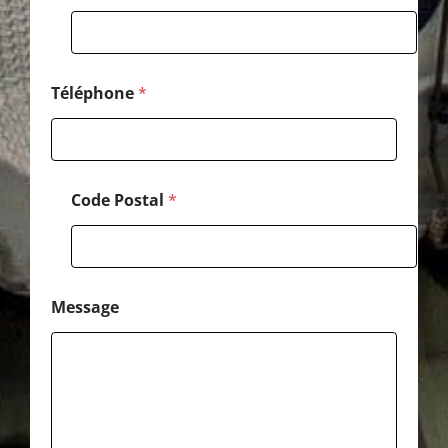
é
l
é
p
h
Téléphone
*
o
n
e
Code Postal
*
Message