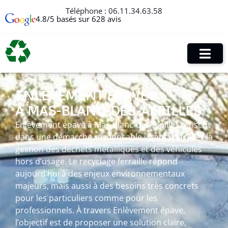
Téléphone :
06.11.34.63.58
4.8/5 basés sur 628 avis
ENLÈVEMENT ÉPAVE
À MAS-BLANC-DES-ALPILLES
Enlèvement épave à Mas-Blanc-des-Alpilles s’inscrit
dans une démarche responsable visant à faciliter la
gestion des déchets métalliques et des véhicules
hors d’usage. Le recyclage ferraille répond
aujourd’hui à des enjeux environnementaux
majeurs, mais aussi à des besoins très concrets
pour les particuliers comme pour les
professionnels. À travers Enlèvement épave,
l’objectif est de proposer une solution claire,