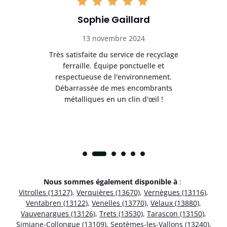
Sophie Gaillard
13 novembre 2024
Très satisfaite du service de recyclage
Exc
e ma
ferraille. Équipe ponctuelle et
respectueuse de l'environnement.
!
Débarrassée de mes encombrants
métalliques en un clin d'œil !
Nous sommes également disponible à
:
Vitrolles (13127)
,
Verquières (13670)
,
Vernègues (13116)
,
Ventabren (13122)
,
Venelles (13770)
,
Velaux (13880)
,
Vauvenargues (13126)
,
Trets (13530)
,
Tarascon (13150)
,
Simiane-Collongue (13109)
,
Septèmes-les-Vallons (13240)
,