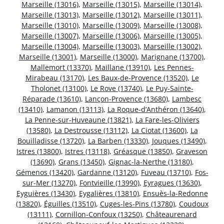
Marseille (13016)
,
Marseille (13015)
,
Marseille (13014)
,
Marseille (13013)
,
Marseille (13012)
,
Marseille (13011)
,
Marseille (13010)
,
Marseille (13009)
,
Marseille (13008)
,
Marseille (13007)
,
Marseille (13006)
,
Marseille (13005)
,
Marseille (13004)
,
Marseille (13003)
,
Marseille (13002)
,
Marseille (13001)
,
Marseille (13000)
,
Marignane (13700)
,
Mallemort (13370)
,
Maillane (13910)
,
Les Pennes-
Mirabeau (13170)
,
Les Baux-de-Provence (13520)
,
Le
Tholonet (13100)
,
Le Rove (13740)
,
Le Puy-Sainte-
Réparade (13610)
,
Lançon-Provence (13680)
,
Lambesc
(13410)
,
Lamanon (13113)
,
La Roque-d’Anthéron (13640)
,
La Penne-sur-Huveaune (13821)
,
La Fare-les-Oliviers
(13580)
,
La Destrousse (13112)
,
La Ciotat (13600)
,
La
Bouilladisse (13720)
,
La Barben (13330)
,
Jouques (13490)
,
Istres (13800)
,
Istres (13118)
,
Gréasque (13850)
,
Graveson
(13690)
,
Grans (13450)
,
Gignac-la-Nerthe (13180)
,
Gémenos (13420)
,
Gardanne (13120)
,
Fuveau (13710)
,
Fos-
sur-Mer (13270)
,
Fontvieille (13990)
,
Eyragues (13630)
,
Eyguières (13430)
,
Eygalières (13810)
,
Ensuès-la-Redonne
(13820)
,
Éguilles (13510)
,
Cuges-les-Pins (13780)
,
Coudoux
(13111)
,
Cornillon-Confoux (13250)
,
Châteaurenard