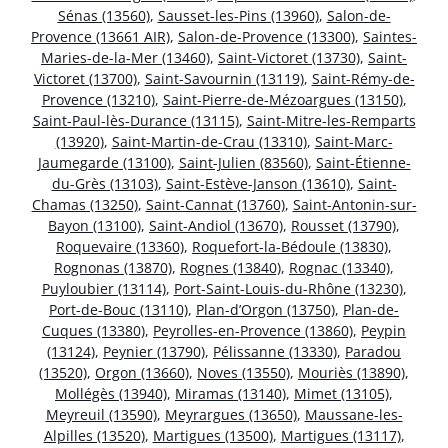
Sénas (13560)
,
Sausset-les-Pins (13960)
,
Salon-de-
Provence (13661 AIR)
,
Salon-de-Provence (13300)
,
Saintes-
Maries-de-la-Mer (13460)
,
Saint-Victoret (13730)
,
Saint-
Victoret (13700)
,
Saint-Savournin (13119)
,
Saint-Rémy-de-
Provence (13210)
,
Saint-Pierre-de-Mézoargues (13150)
,
Saint-Paul-lès-Durance (13115)
,
Saint-Mitre-les-Remparts
(13920)
,
Saint-Martin-de-Crau (13310)
,
Saint-Marc-
Jaumegarde (13100)
,
Saint-Julien (83560)
,
Saint-Étienne-
du-Grès (13103)
,
Saint-Estève-Janson (13610)
,
Saint-
Chamas (13250)
,
Saint-Cannat (13760)
,
Saint-Antonin-sur-
Bayon (13100)
,
Saint-Andiol (13670)
,
Rousset (13790)
,
Roquevaire (13360)
,
Roquefort-la-Bédoule (13830)
,
Rognonas (13870)
,
Rognes (13840)
,
Rognac (13340)
,
Puyloubier (13114)
,
Port-Saint-Louis-du-Rhône (13230)
,
Port-de-Bouc (13110)
,
Plan-d’Orgon (13750)
,
Plan-de-
Cuques (13380)
,
Peyrolles-en-Provence (13860)
,
Peypin
(13124)
,
Peynier (13790)
,
Pélissanne (13330)
,
Paradou
(13520)
,
Orgon (13660)
,
Noves (13550)
,
Mouriès (13890)
,
Mollégès (13940)
,
Miramas (13140)
,
Mimet (13105)
,
Meyreuil (13590)
,
Meyrargues (13650)
,
Maussane-les-
Alpilles (13520)
,
Martigues (13500)
,
Martigues (13117)
,