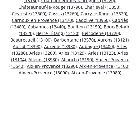
(13160)
,
Châteauneuf-les-Martigues (13220)
,
Châteauneuf-le-Rouge (13790)
,
Charleval (13350)
,
Ceyreste (13600)
,
Cassis (13260)
,
Carry-le-Rouet (13620)
,
Carnoux-en-Provence (13470)
,
Cadolive (13950)
,
Cabriès
(13480)
,
Cabannes (13440)
,
Boulbon (13150)
,
Bouc-Bel-Air
(13320)
,
Berre-l’Étang (13130)
,
Belcodène (13720)
,
Beaurecueil (13100)
,
Barbentane (13570)
,
Aurons (13121)
,
Auriol (13390)
,
Aureille (13930)
,
Aubagne (13400)
,
Arles
(13280)
,
Arles (13200)
,
Arles (13129)
,
Arles (13123)
,
Arles
(13104)
,
Alleins (13980)
,
Allauch (13190)
,
Aix-en-Provence
(13540)
,
Aix-en-Provence (13290)
,
Aix-en-Provence (13100)
,
Aix-en-Provence (13090)
,
Aix-en-Provence (13080)