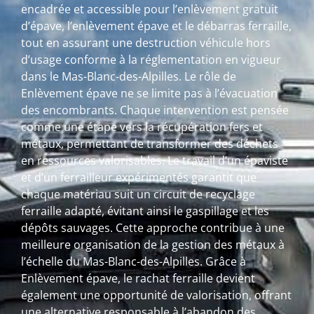
encadrée et accessible pour l’enlèvement gratuit
d’épave, l’enlèvement épave et le débarras ferraille,
tout en assurant une destruction véhicule hors
d’usage conforme à la réglementation en vigueur
dans le Mas-Blanc-des-Alpilles. Le rôle de
Enlèvement épave ne se limite pas à l’évacuation
des encombrants. Chaque intervention est pensée
comme une étape vers la récupération fers et
métaux, permettant de transformer des déchets
en ressources valorisables. Le travail d’un épaviste
et d’un ferrailleur expérimentés garantit que
chaque matériau suit un circuit de recyclage
ferraille adapté, évitant ainsi le gaspillage et les
dépôts sauvages. Cette approche contribue à une
meilleure organisation de la gestion des métaux à
l’échelle du Mas-Blanc-des-Alpilles. Grâce à
Enlèvement épave, le rachat ferraille devient
également une opportunité de valorisation, offrant
une alternative responsable à l’abandon des