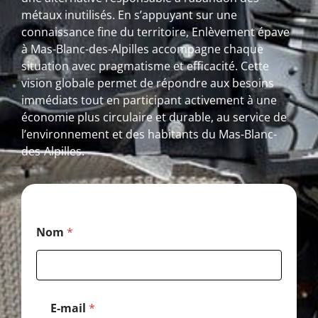
métaux inutilisés. En s’appuyant sur une
connaissance fine du territoire, Enlèvement épave
à Mas-Blanc-des-Alpilles accompagne chaque
situation avec pragmatisme et efficacité. Cette
vision globale permet de répondre aux besoins
immédiats tout en participant activement à une
économie plus circulaire et durable, au service de
l’environnement et des habitants du Mas-Blanc-
des-Alpilles.
P
Nom
*
o
s
t
a
l
*
E-mail
*
T