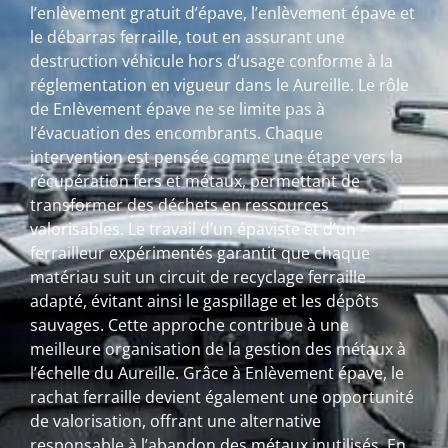
l’enlèvement gratuit d’épave, l’enlèvement épave et
le débarras ferraille, tout en assurant une
destruction véhicule hors d’usage conforme à la
réglementation en vigueur dans le Aureille. Le rôle
de Enlèvement épave ne se limite pas à
l’évacuation des encombrants. Chaque
intervention est pensée comme une étape vers la
récupération fers et métaux, permettant de
transformer des déchets en ressources
valorisables. Le travail d’un épaviste et d’un
ferrailleur expérimentés garantit que chaque
matériau suit un circuit de recyclage ferraille
adapté, évitant ainsi le gaspillage et les dépôts
sauvages. Cette approche contribue à une
meilleure organisation de la gestion des métaux à
l’échelle du Aureille. Grâce à Enlèvement épave, le
rachat ferraille devient également une opportunité
de valorisation, offrant une alternative
responsable à l’abandon des métaux inutilisés. En