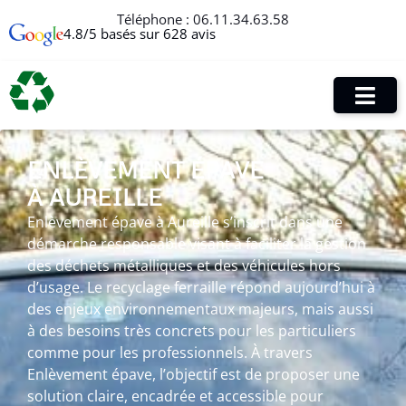
Téléphone :
06.11.34.63.58
4.8/5 basés sur 628 avis
ENLÈVEMENT ÉPAVE
À AUREILLE
Enlèvement épave à Aureille s’inscrit dans une
démarche responsable visant à faciliter la gestion
des déchets métalliques et des véhicules hors
d’usage. Le recyclage ferraille répond aujourd’hui à
des enjeux environnementaux majeurs, mais aussi
à des besoins très concrets pour les particuliers
comme pour les professionnels. À travers
Enlèvement épave, l’objectif est de proposer une
solution claire, encadrée et accessible pour