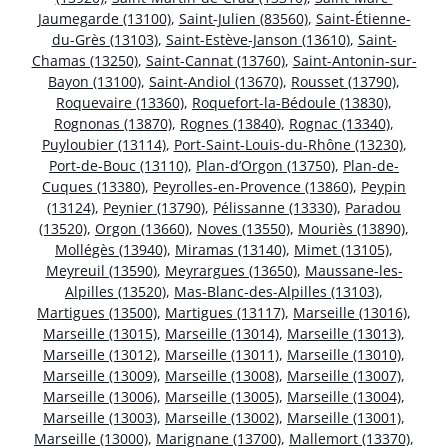
Jaumegarde (13100)
,
Saint-Julien (83560)
,
Saint-Étienne-
du-Grès (13103)
,
Saint-Estève-Janson (13610)
,
Saint-
Chamas (13250)
,
Saint-Cannat (13760)
,
Saint-Antonin-sur-
Bayon (13100)
,
Saint-Andiol (13670)
,
Rousset (13790)
,
Roquevaire (13360)
,
Roquefort-la-Bédoule (13830)
,
Rognonas (13870)
,
Rognes (13840)
,
Rognac (13340)
,
Puyloubier (13114)
,
Port-Saint-Louis-du-Rhône (13230)
,
Port-de-Bouc (13110)
,
Plan-d’Orgon (13750)
,
Plan-de-
Cuques (13380)
,
Peyrolles-en-Provence (13860)
,
Peypin
(13124)
,
Peynier (13790)
,
Pélissanne (13330)
,
Paradou
(13520)
,
Orgon (13660)
,
Noves (13550)
,
Mouriès (13890)
,
Mollégès (13940)
,
Miramas (13140)
,
Mimet (13105)
,
Meyreuil (13590)
,
Meyrargues (13650)
,
Maussane-les-
Alpilles (13520)
,
Mas-Blanc-des-Alpilles (13103)
,
Martigues (13500)
,
Martigues (13117)
,
Marseille (13016)
,
Marseille (13015)
,
Marseille (13014)
,
Marseille (13013)
,
Marseille (13012)
,
Marseille (13011)
,
Marseille (13010)
,
Marseille (13009)
,
Marseille (13008)
,
Marseille (13007)
,
Marseille (13006)
,
Marseille (13005)
,
Marseille (13004)
,
Marseille (13003)
,
Marseille (13002)
,
Marseille (13001)
,
Marseille (13000)
,
Marignane (13700)
,
Mallemort (13370)
,