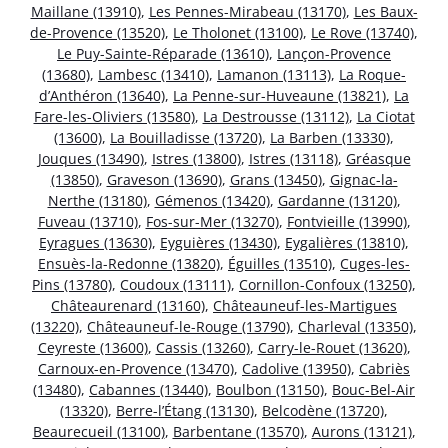
Maillane (13910)
,
Les Pennes-Mirabeau (13170)
,
Les Baux-
de-Provence (13520)
,
Le Tholonet (13100)
,
Le Rove (13740)
,
Le Puy-Sainte-Réparade (13610)
,
Lançon-Provence
(13680)
,
Lambesc (13410)
,
Lamanon (13113)
,
La Roque-
d’Anthéron (13640)
,
La Penne-sur-Huveaune (13821)
,
La
Fare-les-Oliviers (13580)
,
La Destrousse (13112)
,
La Ciotat
(13600)
,
La Bouilladisse (13720)
,
La Barben (13330)
,
Jouques (13490)
,
Istres (13800)
,
Istres (13118)
,
Gréasque
(13850)
,
Graveson (13690)
,
Grans (13450)
,
Gignac-la-
Nerthe (13180)
,
Gémenos (13420)
,
Gardanne (13120)
,
Fuveau (13710)
,
Fos-sur-Mer (13270)
,
Fontvieille (13990)
,
Eyragues (13630)
,
Eyguières (13430)
,
Eygalières (13810)
,
Ensuès-la-Redonne (13820)
,
Éguilles (13510)
,
Cuges-les-
Pins (13780)
,
Coudoux (13111)
,
Cornillon-Confoux (13250)
,
Châteaurenard (13160)
,
Châteauneuf-les-Martigues
(13220)
,
Châteauneuf-le-Rouge (13790)
,
Charleval (13350)
,
Ceyreste (13600)
,
Cassis (13260)
,
Carry-le-Rouet (13620)
,
Carnoux-en-Provence (13470)
,
Cadolive (13950)
,
Cabriès
(13480)
,
Cabannes (13440)
,
Boulbon (13150)
,
Bouc-Bel-Air
(13320)
,
Berre-l’Étang (13130)
,
Belcodène (13720)
,
Beaurecueil (13100)
,
Barbentane (13570)
,
Aurons (13121)
,