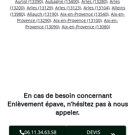
Auriol (13390)
,
Aubagne (13400)
,
Arles (13280)
,
Arles
(13200)
,
Arles (13129)
,
Arles (13123)
,
Arles (13104)
,
Alleins
(13980)
,
Allauch (13190)
,
Aix-en-Provence (13540)
,
Aix-en-
Provence (13290)
,
Aix-en-Provence (13100)
,
Aix-en-
Provence (13090)
,
Aix-en-Provence (13080)
En cas de besoin concernant
Enlèvement épave, n'hésitez pas à nous
appeler.
06.11.34.63.58
DEVIS