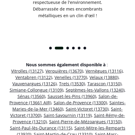
respectueuse de l'environnement.
!
Débarrassée de mes encombrants
métalliques en un clin d'œil !
Nous sommes également disponible à
:
Vitrolles (13127)
,
Verquières (13670)
,
Vernègues (13116)
,
Ventabren (13122)
,
Venelles (13770)
,
Velaux (13880)
,
Vauvenargues (13126)
,
Trets (13530)
,
Tarascon (13150)
,
Simiane-Collongue (13109)
,
Septèmes-les-Vallons (13240)
,
Sénas (13560)
,
Sausset-les-Pins (13960)
,
Salon-de-
Provence (13661 AIR)
,
Salon-de-Provence (13300)
,
Saintes-
Maries-de-la-Mer (13460)
,
Saint-Victoret (13730)
,
Saint-
Victoret (13700)
,
Saint-Savournin (13119)
,
Saint-Rémy-de-
Provence (13210)
,
Saint-Pierre-de-Mézoargues (13150)
,
Saint-Paul-lès-Durance (13115)
,
Saint-Mitre-les-Remparts
(13920)
,
Saint-Martin-de-Crau (13310)
,
Saint-Marc-