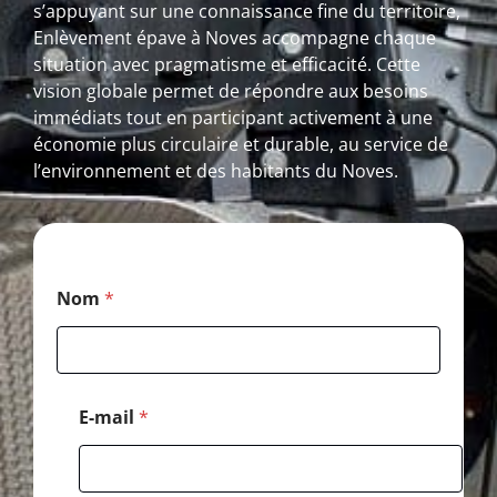
s’appuyant sur une connaissance fine du territoire,
Enlèvement épave à Noves accompagne chaque
situation avec pragmatisme et efficacité. Cette
vision globale permet de répondre aux besoins
immédiats tout en participant activement à une
économie plus circulaire et durable, au service de
l’environnement et des habitants du Noves.
*
Nom
*
T
é
l
é
p
h
E-mail
*
o
n
e
*