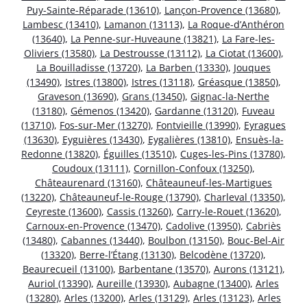
Puy-Sainte-Réparade (13610)
,
Lançon-Provence (13680)
,
Lambesc (13410)
,
Lamanon (13113)
,
La Roque-d’Anthéron
(13640)
,
La Penne-sur-Huveaune (13821)
,
La Fare-les-
Oliviers (13580)
,
La Destrousse (13112)
,
La Ciotat (13600)
,
La Bouilladisse (13720)
,
La Barben (13330)
,
Jouques
(13490)
,
Istres (13800)
,
Istres (13118)
,
Gréasque (13850)
,
Graveson (13690)
,
Grans (13450)
,
Gignac-la-Nerthe
(13180)
,
Gémenos (13420)
,
Gardanne (13120)
,
Fuveau
(13710)
,
Fos-sur-Mer (13270)
,
Fontvieille (13990)
,
Eyragues
(13630)
,
Eyguières (13430)
,
Eygalières (13810)
,
Ensuès-la-
Redonne (13820)
,
Éguilles (13510)
,
Cuges-les-Pins (13780)
,
Coudoux (13111)
,
Cornillon-Confoux (13250)
,
Châteaurenard (13160)
,
Châteauneuf-les-Martigues
(13220)
,
Châteauneuf-le-Rouge (13790)
,
Charleval (13350)
,
Ceyreste (13600)
,
Cassis (13260)
,
Carry-le-Rouet (13620)
,
Carnoux-en-Provence (13470)
,
Cadolive (13950)
,
Cabriès
(13480)
,
Cabannes (13440)
,
Boulbon (13150)
,
Bouc-Bel-Air
(13320)
,
Berre-l’Étang (13130)
,
Belcodène (13720)
,
Beaurecueil (13100)
,
Barbentane (13570)
,
Aurons (13121)
,
Auriol (13390)
,
Aureille (13930)
,
Aubagne (13400)
,
Arles
(13280)
,
Arles (13200)
,
Arles (13129)
,
Arles (13123)
,
Arles