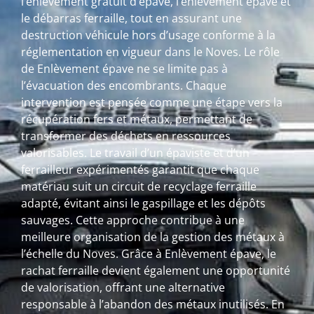
l’enlèvement gratuit d’épave, l’enlèvement épave et
le débarras ferraille, tout en assurant une
destruction véhicule hors d’usage conforme à la
réglementation en vigueur dans le Noves. Le rôle
de Enlèvement épave ne se limite pas à
l’évacuation des encombrants. Chaque
intervention est pensée comme une étape vers la
récupération fers et métaux, permettant de
transformer des déchets en ressources
valorisables. Le travail d’un épaviste et d’un
ferrailleur expérimentés garantit que chaque
matériau suit un circuit de recyclage ferraille
adapté, évitant ainsi le gaspillage et les dépôts
sauvages. Cette approche contribue à une
meilleure organisation de la gestion des métaux à
l’échelle du Noves. Grâce à Enlèvement épave, le
rachat ferraille devient également une opportunité
de valorisation, offrant une alternative
responsable à l’abandon des métaux inutilisés. En