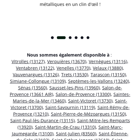
métalliques en un clin d'œil !
Nous sommes également disponible à
:
Vitrolles (13127)
,
Verquières (13670)
,
Vernègues (13116)
,
Ventabren (13122)
,
Venelles (13770)
,
Velaux (13880)
,
Vauvenargues (13126)
,
Trets (13530)
,
Tarascon (13150)
,
Simiane-Collongue (13109)
,
Septèmes-les-Vallons (13240)
,
Sénas (13560)
,
Sausset-les-Pins (13960)
,
Salon-de-
Provence (13661 AIR)
,
Salon-de-Provence (13300)
,
Saintes-
Maries-de-la-Mer (13460)
,
Saint-Victoret (13730)
,
Saint-
Victoret (13700)
,
Saint-Savournin (13119)
,
Saint-Rémy-de-
Provence (13210)
,
Saint-Pierre-de-Mézoargues (13150)
,
Saint-Paul-lès-Durance (13115)
,
Saint-Mitre-les-Remparts
(13920)
,
Saint-Martin-de-Crau (13310)
,
Saint-Marc-
Jaumegarde (13100)
,
Saint-Julien (83560)
,
Saint-Étienne-