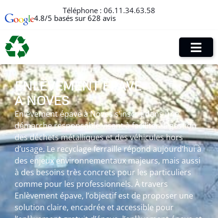
Téléphone :
06.11.34.63.58
4.8/5 basés sur 628 avis
ENLÈVEMENT ÉPAVE
À NOVES
Enlèvement épave à Noves s’inscrit dans une
démarche responsable visant à faciliter la gestion
des déchets métalliques et des véhicules hors
d’usage. Le recyclage ferraille répond aujourd’hui à
des enjeux environnementaux majeurs, mais aussi
à des besoins très concrets pour les particuliers
comme pour les professionnels. À travers
Enlèvement épave, l’objectif est de proposer une
solution claire, encadrée et accessible pour