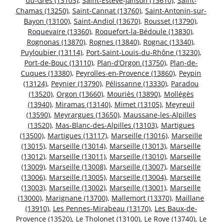
du-Grès (13103)
,
Saint-Estève-Janson (13610)
,
Saint-
Chamas (13250)
,
Saint-Cannat (13760)
,
Saint-Antonin-sur-
Bayon (13100)
,
Saint-Andiol (13670)
,
Rousset (13790)
,
Roquevaire (13360)
,
Roquefort-la-Bédoule (13830)
,
Rognonas (13870)
,
Rognes (13840)
,
Rognac (13340)
,
Puyloubier (13114)
,
Port-Saint-Louis-du-Rhône (13230)
,
Port-de-Bouc (13110)
,
Plan-d’Orgon (13750)
,
Plan-de-
Cuques (13380)
,
Peyrolles-en-Provence (13860)
,
Peypin
(13124)
,
Peynier (13790)
,
Pélissanne (13330)
,
Paradou
(13520)
,
Orgon (13660)
,
Mouriès (13890)
,
Mollégès
(13940)
,
Miramas (13140)
,
Mimet (13105)
,
Meyreuil
(13590)
,
Meyrargues (13650)
,
Maussane-les-Alpilles
(13520)
,
Mas-Blanc-des-Alpilles (13103)
,
Martigues
(13500)
,
Martigues (13117)
,
Marseille (13016)
,
Marseille
(13015)
,
Marseille (13014)
,
Marseille (13013)
,
Marseille
(13012)
,
Marseille (13011)
,
Marseille (13010)
,
Marseille
(13009)
,
Marseille (13008)
,
Marseille (13007)
,
Marseille
(13006)
,
Marseille (13005)
,
Marseille (13004)
,
Marseille
(13003)
,
Marseille (13002)
,
Marseille (13001)
,
Marseille
(13000)
,
Marignane (13700)
,
Mallemort (13370)
,
Maillane
(13910)
,
Les Pennes-Mirabeau (13170)
,
Les Baux-de-
Provence (13520)
,
Le Tholonet (13100)
,
Le Rove (13740)
,
Le