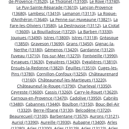
de-Provence (13520)
,
Le Tholonet (13100)
,
Le Rove (13740)
,
Le Puy-Sainte-Réparade (13610)
,
Lançon-Provence
(13680)
,
Lambesc (13410)
,
Lamanon (13113)
,
La Roque-
d’Anthéron (13640)
,
La Penne-sur-Huveaune (13821)
,
La
Fare-les-Oliviers (13580)
,
La Destrousse (13112)
,
La Ciotat
(13600)
,
La Bouilladisse (13720)
,
La Barben (13330)
,
Jouques (13490)
,
Istres (13800)
,
Istres (13118)
,
Gréasque
(13850)
,
Graveson (13690)
,
Grans (13450)
,
Gignac-la-
Nerthe (13180)
,
Gémenos (13420)
,
Gardanne (13120)
,
Fuveau (13710)
,
Fos-sur-Mer (13270)
,
Fontvieille (13990)
,
Eyragues (13630)
,
Eyguières (13430)
,
Eygalières (13810)
,
Ensuès-la-Redonne (13820)
,
Éguilles (13510)
,
Cuges-les-
Pins (13780)
,
Cornillon-Confoux (13250)
,
Châteaurenard
(13160)
,
Châteauneuf-les-Martigues (13220)
,
Châteauneuf-le-Rouge (13790)
,
Charleval (13350)
,
Ceyreste (13600)
,
Cassis (13260)
,
Carry-le-Rouet (13620)
,
Carnoux-en-Provence (13470)
,
Cadolive (13950)
,
Cabriès
(13480)
,
Cabannes (13440)
,
Boulbon (13150)
,
Bouc-Bel-Air
(13320)
,
Berre-l’Étang (13130)
,
Belcodène (13720)
,
Beaurecueil (13100)
,
Barbentane (13570)
,
Aurons (13121)
,
Auriol (13390)
,
Aureille (13930)
,
Aubagne (13400)
,
Arles
(13280)
,
Arles (13200)
,
Arles (13129)
,
Arles (13123)
,
Arles