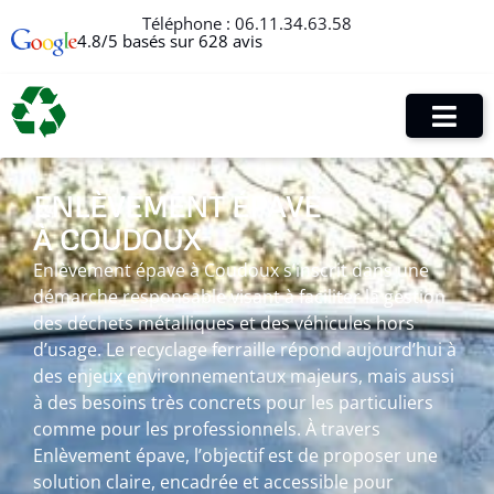
Téléphone :
06.11.34.63.58
4.8/5 basés sur 628 avis
ENLÈVEMENT ÉPAVE
À COUDOUX
Enlèvement épave à Coudoux s’inscrit dans une
démarche responsable visant à faciliter la gestion
des déchets métalliques et des véhicules hors
d’usage. Le recyclage ferraille répond aujourd’hui à
des enjeux environnementaux majeurs, mais aussi
à des besoins très concrets pour les particuliers
comme pour les professionnels. À travers
Enlèvement épave, l’objectif est de proposer une
solution claire, encadrée et accessible pour