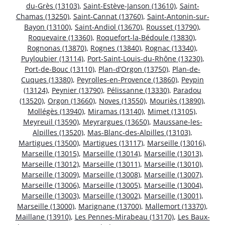
du-Grès (13103)
,
Saint-Estève-Janson (13610)
,
Saint-
Chamas (13250)
,
Saint-Cannat (13760)
,
Saint-Antonin-sur-
Bayon (13100)
,
Saint-Andiol (13670)
,
Rousset (13790)
,
Roquevaire (13360)
,
Roquefort-la-Bédoule (13830)
,
Rognonas (13870)
,
Rognes (13840)
,
Rognac (13340)
,
Puyloubier (13114)
,
Port-Saint-Louis-du-Rhône (13230)
,
Port-de-Bouc (13110)
,
Plan-d’Orgon (13750)
,
Plan-de-
Cuques (13380)
,
Peyrolles-en-Provence (13860)
,
Peypin
(13124)
,
Peynier (13790)
,
Pélissanne (13330)
,
Paradou
(13520)
,
Orgon (13660)
,
Noves (13550)
,
Mouriès (13890)
,
Mollégès (13940)
,
Miramas (13140)
,
Mimet (13105)
,
Meyreuil (13590)
,
Meyrargues (13650)
,
Maussane-les-
Alpilles (13520)
,
Mas-Blanc-des-Alpilles (13103)
,
Martigues (13500)
,
Martigues (13117)
,
Marseille (13016)
,
Marseille (13015)
,
Marseille (13014)
,
Marseille (13013)
,
Marseille (13012)
,
Marseille (13011)
,
Marseille (13010)
,
Marseille (13009)
,
Marseille (13008)
,
Marseille (13007)
,
Marseille (13006)
,
Marseille (13005)
,
Marseille (13004)
,
Marseille (13003)
,
Marseille (13002)
,
Marseille (13001)
,
Marseille (13000)
,
Marignane (13700)
,
Mallemort (13370)
,
Maillane (13910)
,
Les Pennes-Mirabeau (13170)
,
Les Baux-