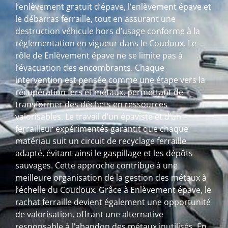
l’enlèvement gratuit d’épave, l’enlèvement épave et
le débarras ferraille, tout en assurant une
destruction véhicule hors d’usage conforme à la
réglementation en vigueur dans le Coudoux. Le
rôle de Enlèvement épave ne se limite pas à
l’évacuation des encombrants. Chaque
intervention est pensée comme une étape vers la
récupération fers et métaux, permettant de
transformer des déchets en ressources
valorisables. Le travail d’un épaviste et d’un
ferrailleur expérimentés garantit que chaque
matériau suit un circuit de recyclage ferraille
adapté, évitant ainsi le gaspillage et les dépôts
sauvages. Cette approche contribue à une
meilleure organisation de la gestion des métaux à
l’échelle du Coudoux. Grâce à Enlèvement épave, le
rachat ferraille devient également une opportunité
de valorisation, offrant une alternative
responsable à l’abandon des métaux inutilisés. En