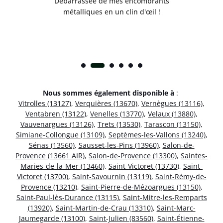
!
Débarrassée de mes encombrants
métalliques en un clin d'œil !
Nous sommes également disponible à
:
Vitrolles (13127)
,
Verquières (13670)
,
Vernègues (13116)
,
Ventabren (13122)
,
Venelles (13770)
,
Velaux (13880)
,
Vauvenargues (13126)
,
Trets (13530)
,
Tarascon (13150)
,
Simiane-Collongue (13109)
,
Septèmes-les-Vallons (13240)
,
Sénas (13560)
,
Sausset-les-Pins (13960)
,
Salon-de-
Provence (13661 AIR)
,
Salon-de-Provence (13300)
,
Saintes-
Maries-de-la-Mer (13460)
,
Saint-Victoret (13730)
,
Saint-
Victoret (13700)
,
Saint-Savournin (13119)
,
Saint-Rémy-de-
Provence (13210)
,
Saint-Pierre-de-Mézoargues (13150)
,
Saint-Paul-lès-Durance (13115)
,
Saint-Mitre-les-Remparts
(13920)
,
Saint-Martin-de-Crau (13310)
,
Saint-Marc-
Jaumegarde (13100)
,
Saint-Julien (83560)
,
Saint-Étienne-