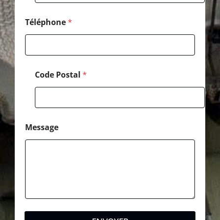
t
a
l
Téléphone
*
Code Postal
*
Message