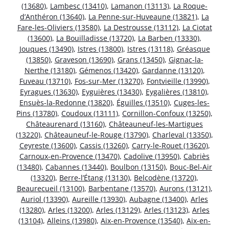
(13680)
,
Lambesc (13410)
,
Lamanon (13113)
,
La Roque-
d’Anthéron (13640)
,
La Penne-sur-Huveaune (13821)
,
La
Fare-les-Oliviers (13580)
,
La Destrousse (13112)
,
La Ciotat
(13600)
,
La Bouilladisse (13720)
,
La Barben (13330)
,
Jouques (13490)
,
Istres (13800)
,
Istres (13118)
,
Gréasque
(13850)
,
Graveson (13690)
,
Grans (13450)
,
Gignac-la-
Nerthe (13180)
,
Gémenos (13420)
,
Gardanne (13120)
,
Fuveau (13710)
,
Fos-sur-Mer (13270)
,
Fontvieille (13990)
,
Eyragues (13630)
,
Eyguières (13430)
,
Eygalières (13810)
,
Ensuès-la-Redonne (13820)
,
Éguilles (13510)
,
Cuges-les-
Pins (13780)
,
Coudoux (13111)
,
Cornillon-Confoux (13250)
,
Châteaurenard (13160)
,
Châteauneuf-les-Martigues
(13220)
,
Châteauneuf-le-Rouge (13790)
,
Charleval (13350)
,
Ceyreste (13600)
,
Cassis (13260)
,
Carry-le-Rouet (13620)
,
Carnoux-en-Provence (13470)
,
Cadolive (13950)
,
Cabriès
(13480)
,
Cabannes (13440)
,
Boulbon (13150)
,
Bouc-Bel-Air
(13320)
,
Berre-l’Étang (13130)
,
Belcodène (13720)
,
Beaurecueil (13100)
,
Barbentane (13570)
,
Aurons (13121)
,
Auriol (13390)
,
Aureille (13930)
,
Aubagne (13400)
,
Arles
(13280)
,
Arles (13200)
,
Arles (13129)
,
Arles (13123)
,
Arles
(13104)
,
Alleins (13980)
,
Aix-en-Provence (13540)
,
Aix-en-