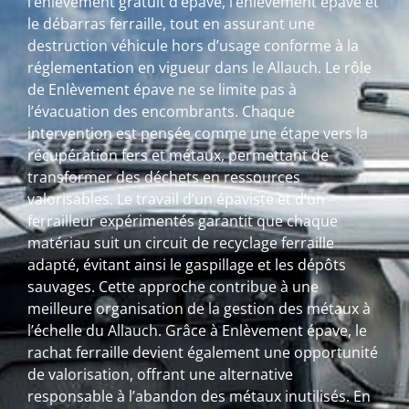
l’enlèvement gratuit d’épave, l’enlèvement épave et
le débarras ferraille, tout en assurant une
destruction véhicule hors d’usage conforme à la
réglementation en vigueur dans le Allauch. Le rôle
de Enlèvement épave ne se limite pas à
l’évacuation des encombrants. Chaque
intervention est pensée comme une étape vers la
récupération fers et métaux, permettant de
transformer des déchets en ressources
valorisables. Le travail d’un épaviste et d’un
ferrailleur expérimentés garantit que chaque
matériau suit un circuit de recyclage ferraille
adapté, évitant ainsi le gaspillage et les dépôts
sauvages. Cette approche contribue à une
meilleure organisation de la gestion des métaux à
l’échelle du Allauch. Grâce à Enlèvement épave, le
rachat ferraille devient également une opportunité
de valorisation, offrant une alternative
responsable à l’abandon des métaux inutilisés. En