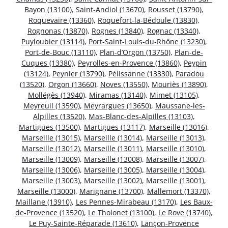
Bayon (13100)
,
Saint-Andiol (13670)
,
Rousset (13790)
,
Roquevaire (13360)
,
Roquefort-la-Bédoule (13830)
,
Rognonas (13870)
,
Rognes (13840)
,
Rognac (13340)
,
Puyloubier (13114)
,
Port-Saint-Louis-du-Rhône (13230)
,
Port-de-Bouc (13110)
,
Plan-d’Orgon (13750)
,
Plan-de-
Cuques (13380)
,
Peyrolles-en-Provence (13860)
,
Peypin
(13124)
,
Peynier (13790)
,
Pélissanne (13330)
,
Paradou
(13520)
,
Orgon (13660)
,
Noves (13550)
,
Mouriès (13890)
,
Mollégès (13940)
,
Miramas (13140)
,
Mimet (13105)
,
Meyreuil (13590)
,
Meyrargues (13650)
,
Maussane-les-
Alpilles (13520)
,
Mas-Blanc-des-Alpilles (13103)
,
Martigues (13500)
,
Martigues (13117)
,
Marseille (13016)
,
Marseille (13015)
,
Marseille (13014)
,
Marseille (13013)
,
Marseille (13012)
,
Marseille (13011)
,
Marseille (13010)
,
Marseille (13009)
,
Marseille (13008)
,
Marseille (13007)
,
Marseille (13006)
,
Marseille (13005)
,
Marseille (13004)
,
Marseille (13003)
,
Marseille (13002)
,
Marseille (13001)
,
Marseille (13000)
,
Marignane (13700)
,
Mallemort (13370)
,
Maillane (13910)
,
Les Pennes-Mirabeau (13170)
,
Les Baux-
de-Provence (13520)
,
Le Tholonet (13100)
,
Le Rove (13740)
,
Le Puy-Sainte-Réparade (13610)
,
Lançon-Provence