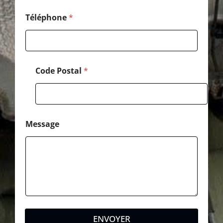
d
e
Téléphone
*
P
o
s
t
a
Code Postal
*
l
Message
ENVOYER