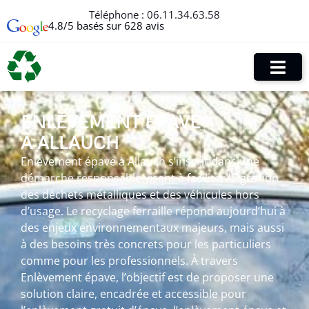
Téléphone :
06.11.34.63.58
4.8/5 basés sur 628 avis
ENLÈVEMENT ÉPAVE
À ALLAUCH
Enlèvement épave à Allauch s’inscrit dans une
démarche responsable visant à faciliter la gestion
des déchets métalliques et des véhicules hors
d’usage. Le recyclage ferraille répond aujourd’hui à
des enjeux environnementaux majeurs, mais aussi
à des besoins très concrets pour les particuliers
comme pour les professionnels. À travers
Enlèvement épave, l’objectif est de proposer une
solution claire, encadrée et accessible pour