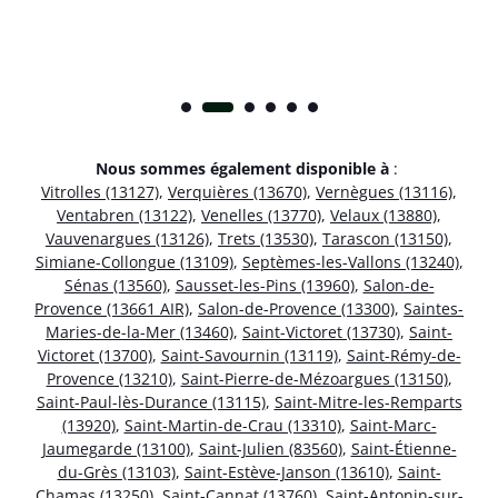
Nous sommes également disponible à
:
Vitrolles (13127)
,
Verquières (13670)
,
Vernègues (13116)
,
Ventabren (13122)
,
Venelles (13770)
,
Velaux (13880)
,
Vauvenargues (13126)
,
Trets (13530)
,
Tarascon (13150)
,
Simiane-Collongue (13109)
,
Septèmes-les-Vallons (13240)
,
Sénas (13560)
,
Sausset-les-Pins (13960)
,
Salon-de-
Provence (13661 AIR)
,
Salon-de-Provence (13300)
,
Saintes-
Maries-de-la-Mer (13460)
,
Saint-Victoret (13730)
,
Saint-
Victoret (13700)
,
Saint-Savournin (13119)
,
Saint-Rémy-de-
Provence (13210)
,
Saint-Pierre-de-Mézoargues (13150)
,
Saint-Paul-lès-Durance (13115)
,
Saint-Mitre-les-Remparts
(13920)
,
Saint-Martin-de-Crau (13310)
,
Saint-Marc-
Jaumegarde (13100)
,
Saint-Julien (83560)
,
Saint-Étienne-
du-Grès (13103)
,
Saint-Estève-Janson (13610)
,
Saint-
Chamas (13250)
,
Saint-Cannat (13760)
,
Saint-Antonin-sur-