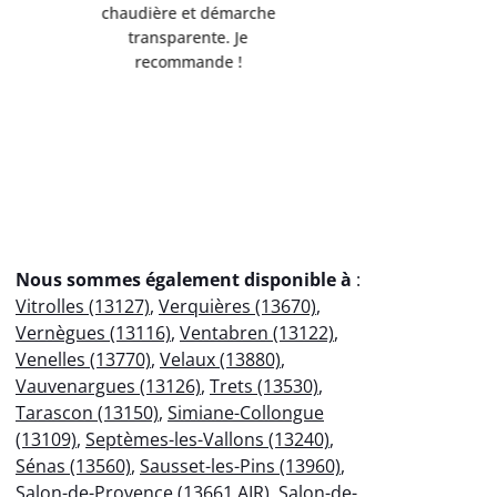
de l'environnement.
Servi
Débarrassée de mes
professio
encombrants métalliques en
votre
un clin d'œil !
éco
Nous sommes également disponible à
:
Vitrolles (13127)
,
Verquières (13670)
,
Vernègues (13116)
,
Ventabren (13122)
,
Venelles (13770)
,
Velaux (13880)
,
Vauvenargues (13126)
,
Trets (13530)
,
Tarascon (13150)
,
Simiane-Collongue
(13109)
,
Septèmes-les-Vallons (13240)
,
Sénas (13560)
,
Sausset-les-Pins (13960)
,
Salon-de-Provence (13661 AIR)
,
Salon-de-