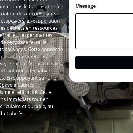
Message
eur dans le Cabriès. Le rôle
acuation des encombrants.
étape vers la récupération
des déchets en ressources
 ferrailleur expérimentés
de recyclage ferraille
pôts sauvages. Cette approche
a gestion des métaux à
e, le rachat ferraille devient
ffrant une alternative
és. En s’appuyant sur une
 épave à Cabriès
me et efficacité. Cette
ins immédiats tout en
irculaire et durable, au
du Cabriès.