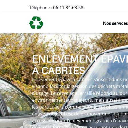
Téléphone :
06.11.34.63.58
Nos services
ENLÈVEMENT ÉPAV
À CABRIÈS
Enlèvement épave à Cabriès s’inscrit dans 
visant à faciliter la gestion des déchets méta
d’usage. Le recyclage ferraille répond aujour
environnementaux majeurs, mais aussi à des
les particuliers comme pour les professionn
épave, l’objectif est de proposer une solutio
accessible pour l’enlèvement gratuit d’épave
débarras ferraille, tout en assurant une des