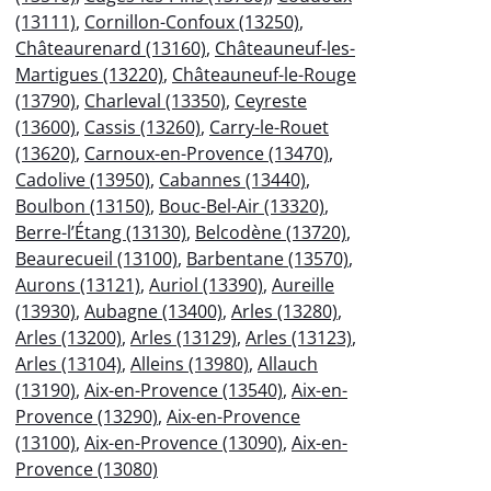
(13111)
,
Cornillon-Confoux (13250)
,
Châteaurenard (13160)
,
Châteauneuf-les-
Martigues (13220)
,
Châteauneuf-le-Rouge
(13790)
,
Charleval (13350)
,
Ceyreste
(13600)
,
Cassis (13260)
,
Carry-le-Rouet
(13620)
,
Carnoux-en-Provence (13470)
,
Cadolive (13950)
,
Cabannes (13440)
,
Boulbon (13150)
,
Bouc-Bel-Air (13320)
,
Berre-l’Étang (13130)
,
Belcodène (13720)
,
Beaurecueil (13100)
,
Barbentane (13570)
,
Aurons (13121)
,
Auriol (13390)
,
Aureille
(13930)
,
Aubagne (13400)
,
Arles (13280)
,
Arles (13200)
,
Arles (13129)
,
Arles (13123)
,
Arles (13104)
,
Alleins (13980)
,
Allauch
(13190)
,
Aix-en-Provence (13540)
,
Aix-en-
Provence (13290)
,
Aix-en-Provence
(13100)
,
Aix-en-Provence (13090)
,
Aix-en-
Provence (13080)