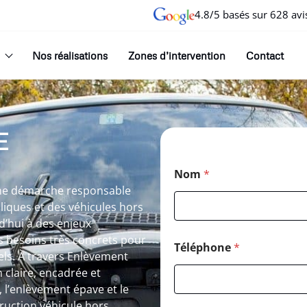
4.8/5 basés sur 628 avi
Nos réalisations
Zones d’intervention
Contact
E
Nom
*
une démarche responsable
lliques et des véhicules hors
d’hui à des enjeux
 besoins très concrets pour
Téléphone
*
els. À travers Enlèvement
n claire, encadrée et
, l’enlèvement épave et le
truction véhicule hors