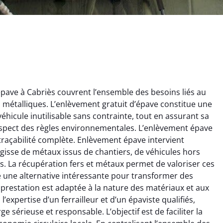
ave à Cabriès couvrent l’ensemble des besoins liés au
ts métalliques. L’enlèvement gratuit d’épave constitue une
éhicule inutilisable sans contrainte, tout en assurant sa
espect des règles environnementales. L’enlèvement épave
 traçabilité complète. Enlèvement épave intervient
’agisse de métaux issus de chantiers, de véhicules hors
ginie Lambert
Jérôme Meunier
. La récupération fers et métaux permet de valoriser ces
re une alternative intéressante pour transformer des
6 février 2025
21 octobre 2024
prestation est adaptée à la nature des matériaux et aux
 pour se débarrasser
Service de recyclage efficace
’expertise d’un ferrailleur et d’un épaviste qualifiés,
ux métaux ! Équipe
et écologique. Enlèvement
 sérieuse et responsable. L’objectif est de faciliter la
ce qui a tout enlevé
rapide de ma vieille