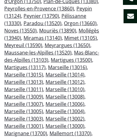
d’Orgon (13750)
,
Plan-de-Cuques (13380)
,
Peyrolles-en-Provence (13860)
,
Peypin
(13124)
,
Peynier (13790)
,
Pélissanne
(13330)
,
Paradou (13520)
,
Orgon (13660)
,
Noves (13550)
,
Mouriès (13890)
,
Mollégès
(13940)
,
Miramas (13140)
,
Mimet (13105)
,
Meyreuil (13590)
,
Meyrargues (13650)
,
Maussane-les-Alpilles (13520)
,
Mas-Blanc-
des-Alpilles (13103)
,
Martigues (13500)
,
Martigues (13117)
,
Marseille (13016)
,
Marseille (13015)
,
Marseille (13014)
,
Marseille (13013)
,
Marseille (13012)
,
Marseille (13011)
,
Marseille (13010)
,
Marseille (13009)
,
Marseille (13008)
,
Marseille (13007)
,
Marseille (13006)
,
Marseille (13005)
,
Marseille (13004)
,
Marseille (13003)
,
Marseille (13002)
,
Marseille (13001)
,
Marseille (13000)
,
Marignane (13700)
,
Mallemort (13370)
,