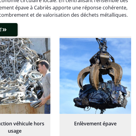
onomie circulaire locale. En centralisant l’ensemble des
laisser de traces.
chaudière et démarche
lèvement épave à Cabriès apporte une réponse cohérente,
 client très réactif.
transparente. Je
combrement et de valorisation des déchets métalliques.
recommande !
T
ction véhicule hors
Enlèvement épave
usage