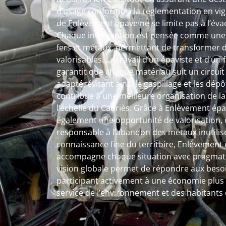
d’usage conforme à la réglementation en vigu
de Enlèvement épave ne se limite pas à l’év
Chaque intervention est pensée comme une 
fers et métaux, permettant de transformer 
valorisables. Le travail d’un épaviste et d’un
garantit que chaque matériau suit un circuit 
adapté, évitant ainsi le gaspillage et les dé
contribue à une meilleure organisation de l
l’échelle du Cabriès. Grâce à Enlèvement épav
également une opportunité de valorisation, o
responsable à l’abandon des métaux inutilis
connaissance fine du territoire, Enlèvement
accompagne chaque situation avec pragmatis
vision globale permet de répondre aux beso
participant activement à une économie plus c
service de l’environnement et des habitants 