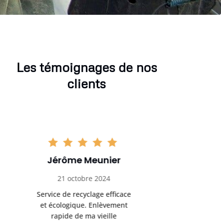
Les témoignages de nos
clients
Sophie Gaillard
Marc 
13 novembre 2024
8 déc
Très satisfaite du service de
Excellente 
recyclage ferraille. Équipe
recyclag
ponctuelle et respectueuse
équipemen