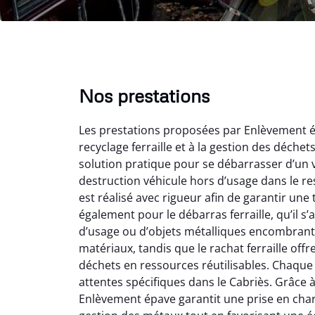
Nos prestations
Les prestations proposées par Enlèvement ép
recyclage ferraille et à la gestion des déche
solution pratique pour se débarrasser d’un v
destruction véhicule hors d’usage dans le r
est réalisé avec rigueur afin de garantir une
également pour le débarras ferraille, qu’il s
Vir
d’usage ou d’objets métalliques encombrants
matériaux, tandis que le rachat ferraille off
2
déchets en ressources réutilisables. Chaque 
Parfait
attentes spécifiques dans le Cabriès. Grâce à l
des vie
Enlèvement épave garantit une prise en charge
effica