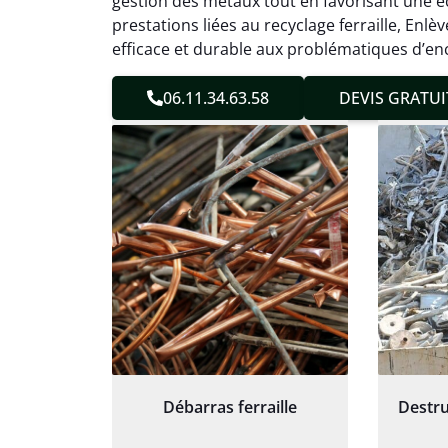
gestion des métaux tout en favorisant une éc
sans 
prestations liées au recyclage ferraille, En
Service
efficace et durable aux problématiques d’en
06.11.34.63.58
DEVIS GRATUI
Débarras ferraille
Destru