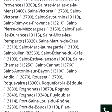
Provence (13300)
,
Saintes-Maries-de-la-
Mer (13460)
,
Saint-Victoret (13730)
,
Saint-
Victoret (13700)
,
Saint-Savournin (13119)
,
Saint-Rémy-de-Provence (13210)
,
Saint-
Pierre-de-Mézoargues (13150)
,
Saint-Paul-
lès-Durance (13115)
,
Saint-Mitre-les-
Remparts (13920)
,
Saint-Martin-de-Crau
(13310)
,
Saint-Marc-Jaumegarde (13100)
,
Saint-Julien (83560)
,
Saint-Étienne-du-Grès
(13103)
,
Saint-Estève-Janson (13610)
,
Saint-
Chamas (13250)
,
Saint-Cannat (13760)
,
Saint-Antonin-sur-Bayon (13100)
,
Saint-
Andiol (13670)
,
Rousset (13790)
,
Roquevaire (13360)
,
Roquefort-la-Bédoule
(13830)
,
Rognonas (13870)
,
Rognes
(13840)
,
Rognac (13340)
,
Puyloubier
(13114)
,
Port-Saint-Louis-du-Rhône
(13230)
,
Port-de-Bouc (13110)
,
Plan-