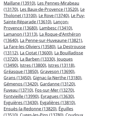
Maillane (13910)
,
Les Pennes-Mirabeau
(13170)
,
Les Baux-de-Provence (13520)
,
Le
Tholonet (13100)
,
Le Rove (13740)
,
Le Puy-
Sainte-Réparade (13610)
,
Lançon-
Provence (13680)
,
Lambesc (13410)
,
Lamanon (13113)
,
La Roque-d’Anthéron
(13640)
,
La Penne-sur-Huveaune (13821)
,
La Fare-les-Oliviers (13580)
,
La Destrousse
(13112)
,
La Ciotat (13600)
,
La Bouilladisse
(13720)
,
La Barben (13330)
,
Jouques
(13490)
,
Istres (13800)
,
Istres (13118)
,
Gréasque (13850)
,
Graveson (13690)
,
Grans (13450)
,
Gignac-la-Nerthe (13180)
,
Gémenos (13420)
,
Gardanne (13120)
,
Fuveau (13710)
,
Fos-sur-Mer (13270)
,
Fontvieille (13990)
,
Eyragues (13630)
,
Eyguières (13430)
,
Eygalières (13810)
,
Ensuès-la-Redonne (13820)
,
Éguilles
(13510)
,
Cuges-les-Pins (13780)
,
Coudoux