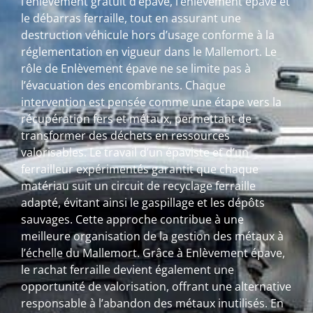
l’enlèvement gratuit d’épave, l’enlèvement épave et
le débarras ferraille, tout en assurant une
destruction véhicule hors d’usage conforme à la
réglementation en vigueur dans le Mallemort. Le
rôle de Enlèvement épave ne se limite pas à
l’évacuation des encombrants. Chaque
intervention est pensée comme une étape vers la
récupération fers et métaux, permettant de
transformer des déchets en ressources
valorisables. Le travail d’un épaviste et d’un
ferrailleur expérimentés garantit que chaque
matériau suit un circuit de recyclage ferraille
adapté, évitant ainsi le gaspillage et les dépôts
sauvages. Cette approche contribue à une
meilleure organisation de la gestion des métaux à
l’échelle du Mallemort. Grâce à Enlèvement épave,
le rachat ferraille devient également une
opportunité de valorisation, offrant une alternative
responsable à l’abandon des métaux inutilisés. En