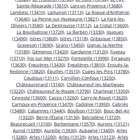
Sainte-Réparade (13610)
,
Lançon-Provence (13680)
,
Lambesc (13410)
,
Lamanon (13113)
,
La Roque-d’Anthéron
(13640)
,
La Penne-sur-Huveaune (13821)
,
La Fare-les-
Oliviers (13580)
,
La Destrousse (13112)
,
La Ciotat (13600)
,
La Bouilladisse (13720)
,
La Barben (13330)
,
Jouques
(13490)
,
Istres (13800)
,
Istres (13118)
,
Gréasque (13850)
,
Graveson (13690)
,
Grans (13450)
,
Gignac-la-Nerthe
(13180)
,
Gémenos (13420)
,
Gardanne (13120)
,
Fuveau
(13710)
,
Fos-sur-Mer (13270)
,
Fontvieille (13990)
,
Eyragues
(13630)
,
Eyguières (13430)
,
Eygalières (13810)
,
Ensuès-la-
Redonne (13820)
,
Éguilles (13510)
,
Cuges-les-Pins (13780)
,
Coudoux (13111)
,
Cornillon-Confoux (13250)
,
Châteaurenard (13160)
,
Châteauneuf-les-Martigues
(13220)
,
Châteauneuf-le-Rouge (13790)
,
Charleval (13350)
,
Ceyreste (13600)
,
Cassis (13260)
,
Carry-le-Rouet (13620)
,
Carnoux-en-Provence (13470)
,
Cadolive (13950)
,
Cabriès
(13480)
,
Cabannes (13440)
,
Boulbon (13150)
,
Bouc-Bel-Air
(13320)
,
Berre-l’Étang (13130)
,
Belcodène (13720)
,
Beaurecueil (13100)
,
Barbentane (13570)
,
Aurons (13121)
,
Auriol (13390)
,
Aureille (13930)
,
Aubagne (13400)
,
Arles
(13280)
,
Arles (13200)
,
Arles (13129)
,
Arles (13123)
,
Arles