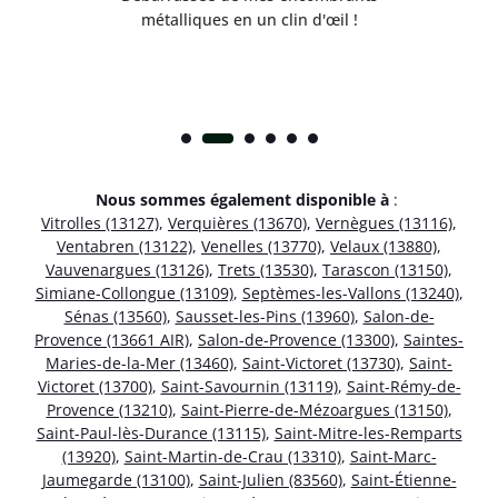
métalliques en un clin d'œil !
Nous sommes également disponible à
:
Vitrolles (13127)
,
Verquières (13670)
,
Vernègues (13116)
,
Ventabren (13122)
,
Venelles (13770)
,
Velaux (13880)
,
Vauvenargues (13126)
,
Trets (13530)
,
Tarascon (13150)
,
Simiane-Collongue (13109)
,
Septèmes-les-Vallons (13240)
,
Sénas (13560)
,
Sausset-les-Pins (13960)
,
Salon-de-
Provence (13661 AIR)
,
Salon-de-Provence (13300)
,
Saintes-
Maries-de-la-Mer (13460)
,
Saint-Victoret (13730)
,
Saint-
Victoret (13700)
,
Saint-Savournin (13119)
,
Saint-Rémy-de-
Provence (13210)
,
Saint-Pierre-de-Mézoargues (13150)
,
Saint-Paul-lès-Durance (13115)
,
Saint-Mitre-les-Remparts
(13920)
,
Saint-Martin-de-Crau (13310)
,
Saint-Marc-
Jaumegarde (13100)
,
Saint-Julien (83560)
,
Saint-Étienne-