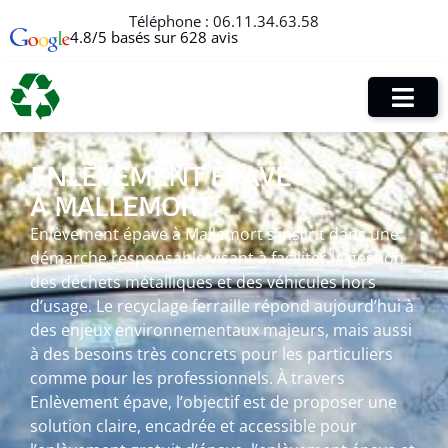
Téléphone :
06.11.34.63.58
4.8/5 basés sur 628 avis
ENLÈVEMENT ÉPAVE
À MALLEMORT
Enlèvement épave à Mallemort s’inscrit dans une
démarche responsable visant à faciliter la gestion
des déchets métalliques et des véhicules hors
d’usage. Le recyclage ferraille répond aujourd’hui à
des enjeux environnementaux majeurs, mais aussi
à des besoins très concrets pour les particuliers
comme pour les professionnels. À travers
Enlèvement épave, l’objectif est de proposer une
solution claire, encadrée et accessible pour