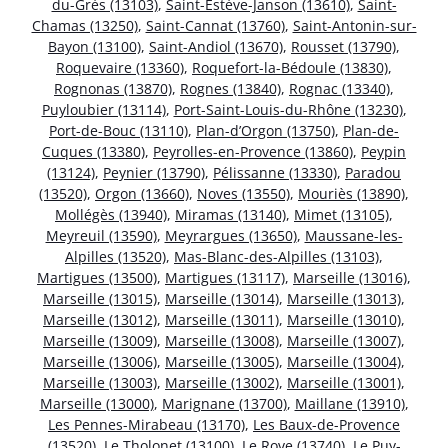
du-Grès (13103)
,
Saint-Estève-Janson (13610)
,
Saint-
Chamas (13250)
,
Saint-Cannat (13760)
,
Saint-Antonin-sur-
Bayon (13100)
,
Saint-Andiol (13670)
,
Rousset (13790)
,
Roquevaire (13360)
,
Roquefort-la-Bédoule (13830)
,
Rognonas (13870)
,
Rognes (13840)
,
Rognac (13340)
,
Puyloubier (13114)
,
Port-Saint-Louis-du-Rhône (13230)
,
Port-de-Bouc (13110)
,
Plan-d’Orgon (13750)
,
Plan-de-
Cuques (13380)
,
Peyrolles-en-Provence (13860)
,
Peypin
(13124)
,
Peynier (13790)
,
Pélissanne (13330)
,
Paradou
(13520)
,
Orgon (13660)
,
Noves (13550)
,
Mouriès (13890)
,
Mollégès (13940)
,
Miramas (13140)
,
Mimet (13105)
,
Meyreuil (13590)
,
Meyrargues (13650)
,
Maussane-les-
Alpilles (13520)
,
Mas-Blanc-des-Alpilles (13103)
,
Martigues (13500)
,
Martigues (13117)
,
Marseille (13016)
,
Marseille (13015)
,
Marseille (13014)
,
Marseille (13013)
,
Marseille (13012)
,
Marseille (13011)
,
Marseille (13010)
,
Marseille (13009)
,
Marseille (13008)
,
Marseille (13007)
,
Marseille (13006)
,
Marseille (13005)
,
Marseille (13004)
,
Marseille (13003)
,
Marseille (13002)
,
Marseille (13001)
,
Marseille (13000)
,
Marignane (13700)
,
Maillane (13910)
,
Les Pennes-Mirabeau (13170)
,
Les Baux-de-Provence
(13520)
,
Le Tholonet (13100)
,
Le Rove (13740)
,
Le Puy-