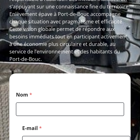
s’appuyant sur une connaissance fine du territoire,
Enlèvement épave à Port-de-Bouc accompagne
chaque situation avec pragmatisme et efficacité.
Cette vision globale permet de répondre aux
besoins immédiats tout en participant activement
à une économie plus circulaire et durable, au
service de l’environnement et des habitants du
Port-de-Bouc.
E
Nom
*
-
m
a
i
l
P
E-mail
*
o
s