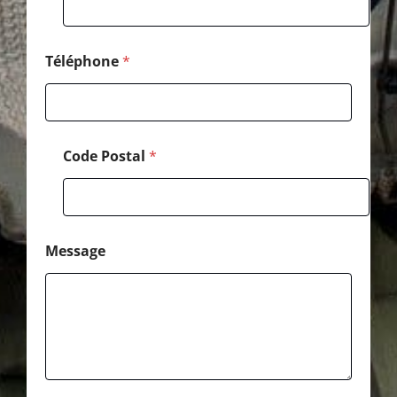
t
a
l
*
Téléphone
*
Code Postal
*
Message