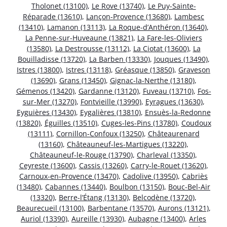
Tholonet (13100)
,
Le Rove (13740)
,
Le Puy-Sainte-
Réparade (13610)
,
Lançon-Provence (13680)
,
Lambesc
(13410)
,
Lamanon (13113)
,
La Roque-d’Anthéron (13640)
,
La Penne-sur-Huveaune (13821)
,
La Fare-les-Oliviers
(13580)
,
La Destrousse (13112)
,
La Ciotat (13600)
,
La
Bouilladisse (13720)
,
La Barben (13330)
,
Jouques (13490)
,
Istres (13800)
,
Istres (13118)
,
Gréasque (13850)
,
Graveson
(13690)
,
Grans (13450)
,
Gignac-la-Nerthe (13180)
,
Gémenos (13420)
,
Gardanne (13120)
,
Fuveau (13710)
,
Fos-
sur-Mer (13270)
,
Fontvieille (13990)
,
Eyragues (13630)
,
Eyguières (13430)
,
Eygalières (13810)
,
Ensuès-la-Redonne
(13820)
,
Éguilles (13510)
,
Cuges-les-Pins (13780)
,
Coudoux
(13111)
,
Cornillon-Confoux (13250)
,
Châteaurenard
(13160)
,
Châteauneuf-les-Martigues (13220)
,
Châteauneuf-le-Rouge (13790)
,
Charleval (13350)
,
Ceyreste (13600)
,
Cassis (13260)
,
Carry-le-Rouet (13620)
,
Carnoux-en-Provence (13470)
,
Cadolive (13950)
,
Cabriès
(13480)
,
Cabannes (13440)
,
Boulbon (13150)
,
Bouc-Bel-Air
(13320)
,
Berre-l’Étang (13130)
,
Belcodène (13720)
,
Beaurecueil (13100)
,
Barbentane (13570)
,
Aurons (13121)
,
Auriol (13390)
,
Aureille (13930)
,
Aubagne (13400)
,
Arles