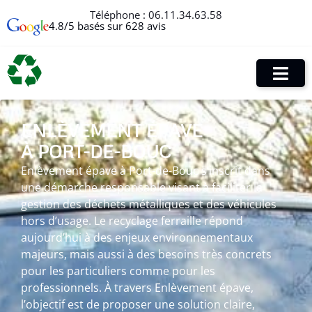
Téléphone :
06.11.34.63.58
4.8/5 basés sur 628 avis
ENLÈVEMENT ÉPAVE
À PORT-DE-BOUC
Enlèvement épave à Port-de-Bouc s’inscrit dans
une démarche responsable visant à faciliter la
gestion des déchets métalliques et des véhicules
hors d’usage. Le recyclage ferraille répond
aujourd’hui à des enjeux environnementaux
majeurs, mais aussi à des besoins très concrets
pour les particuliers comme pour les
professionnels. À travers Enlèvement épave,
l’objectif est de proposer une solution claire,