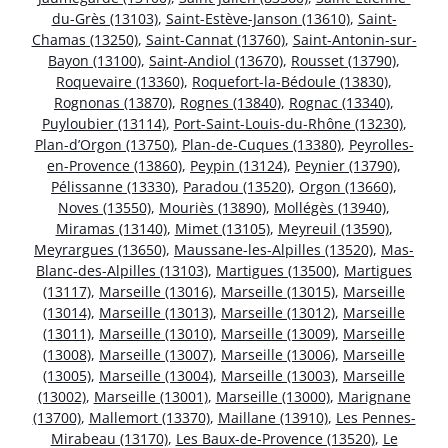
du-Grès (13103)
,
Saint-Estève-Janson (13610)
,
Saint-
Chamas (13250)
,
Saint-Cannat (13760)
,
Saint-Antonin-sur-
Bayon (13100)
,
Saint-Andiol (13670)
,
Rousset (13790)
,
Roquevaire (13360)
,
Roquefort-la-Bédoule (13830)
,
Rognonas (13870)
,
Rognes (13840)
,
Rognac (13340)
,
Puyloubier (13114)
,
Port-Saint-Louis-du-Rhône (13230)
,
Plan-d’Orgon (13750)
,
Plan-de-Cuques (13380)
,
Peyrolles-
en-Provence (13860)
,
Peypin (13124)
,
Peynier (13790)
,
Pélissanne (13330)
,
Paradou (13520)
,
Orgon (13660)
,
Noves (13550)
,
Mouriès (13890)
,
Mollégès (13940)
,
Miramas (13140)
,
Mimet (13105)
,
Meyreuil (13590)
,
Meyrargues (13650)
,
Maussane-les-Alpilles (13520)
,
Mas-
Blanc-des-Alpilles (13103)
,
Martigues (13500)
,
Martigues
(13117)
,
Marseille (13016)
,
Marseille (13015)
,
Marseille
(13014)
,
Marseille (13013)
,
Marseille (13012)
,
Marseille
(13011)
,
Marseille (13010)
,
Marseille (13009)
,
Marseille
(13008)
,
Marseille (13007)
,
Marseille (13006)
,
Marseille
(13005)
,
Marseille (13004)
,
Marseille (13003)
,
Marseille
(13002)
,
Marseille (13001)
,
Marseille (13000)
,
Marignane
(13700)
,
Mallemort (13370)
,
Maillane (13910)
,
Les Pennes-
Mirabeau (13170)
,
Les Baux-de-Provence (13520)
,
Le