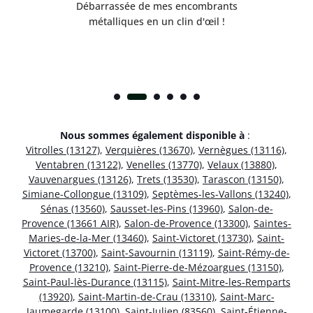
!
Débarrassée de mes encombrants
métalliques en un clin d'œil !
Nous sommes également disponible à
:
Vitrolles (13127)
,
Verquières (13670)
,
Vernègues (13116)
,
Ventabren (13122)
,
Venelles (13770)
,
Velaux (13880)
,
Vauvenargues (13126)
,
Trets (13530)
,
Tarascon (13150)
,
Simiane-Collongue (13109)
,
Septèmes-les-Vallons (13240)
,
Sénas (13560)
,
Sausset-les-Pins (13960)
,
Salon-de-
Provence (13661 AIR)
,
Salon-de-Provence (13300)
,
Saintes-
Maries-de-la-Mer (13460)
,
Saint-Victoret (13730)
,
Saint-
Victoret (13700)
,
Saint-Savournin (13119)
,
Saint-Rémy-de-
Provence (13210)
,
Saint-Pierre-de-Mézoargues (13150)
,
Saint-Paul-lès-Durance (13115)
,
Saint-Mitre-les-Remparts
(13920)
,
Saint-Martin-de-Crau (13310)
,
Saint-Marc-
Jaumegarde (13100)
,
Saint-Julien (83560)
,
Saint-Étienne-