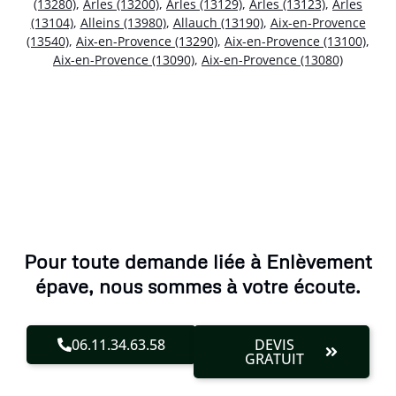
(13280)
,
Arles (13200)
,
Arles (13129)
,
Arles (13123)
,
Arles
(13104)
,
Alleins (13980)
,
Allauch (13190)
,
Aix-en-Provence
(13540)
,
Aix-en-Provence (13290)
,
Aix-en-Provence (13100)
,
Aix-en-Provence (13090)
,
Aix-en-Provence (13080)
Pour toute demande liée à Enlèvement
épave, nous sommes à votre écoute.
06.11.34.63.58
DEVIS
GRATUIT