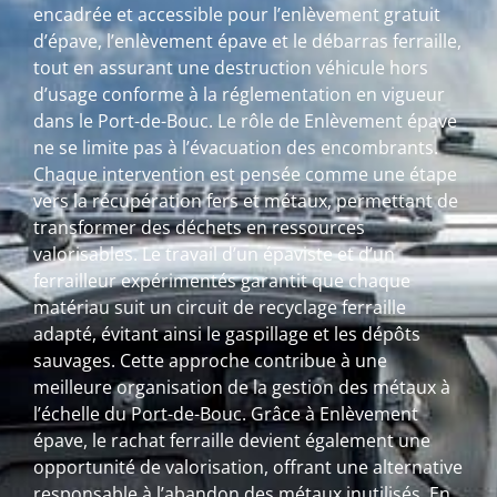
encadrée et accessible pour l’enlèvement gratuit
d’épave, l’enlèvement épave et le débarras ferraille,
tout en assurant une destruction véhicule hors
d’usage conforme à la réglementation en vigueur
dans le Port-de-Bouc. Le rôle de Enlèvement épave
ne se limite pas à l’évacuation des encombrants.
Chaque intervention est pensée comme une étape
vers la récupération fers et métaux, permettant de
transformer des déchets en ressources
valorisables. Le travail d’un épaviste et d’un
ferrailleur expérimentés garantit que chaque
matériau suit un circuit de recyclage ferraille
adapté, évitant ainsi le gaspillage et les dépôts
sauvages. Cette approche contribue à une
meilleure organisation de la gestion des métaux à
l’échelle du Port-de-Bouc. Grâce à Enlèvement
épave, le rachat ferraille devient également une
opportunité de valorisation, offrant une alternative
responsable à l’abandon des métaux inutilisés. En