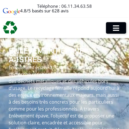
Téléphone :
06.11.34.63.58
4.8/5 basés sur 628 avis
ENLÈVEMENT ÉPAVE
À ISTRES
Enlèvement épave à Istres s’inscrit dans une
démarche responsable visant à faciliter la gestion
des déchets métalliques et des véhicules hors
d’usage. Le recyclage ferraille répond aujourd’hui à
des enjeux environnementaux majeurs, mais aussi
à des besoins très concrets pour les particuliers
comme pour les professionnels. À travers
Enlèvement épave, l’objectif est de proposer une
solution claire, encadrée et accessible pour