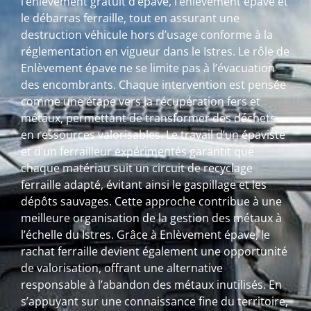
l’enlèvement gratuit d’épave, l’enlèvement épave et
le débarras ferraille, tout en assurant une
destruction véhicule hors d’usage conforme à la
réglementation en vigueur dans le Istres. Le rôle de
Enlèvement épave ne se limite pas à l’évacuation
des encombrants. Chaque intervention est pensée
comme une étape vers la récupération fers et
métaux, permettant de transformer des déchets
en ressources valorisables. Le travail d’un épaviste
et d’un ferrailleur expérimentés garantit que
chaque matériau suit un circuit de recyclage
ferraille adapté, évitant ainsi le gaspillage et les
dépôts sauvages. Cette approche contribue à une
meilleure organisation de la gestion des métaux à
l’échelle du Istres. Grâce à Enlèvement épave, le
rachat ferraille devient également une opportunité
de valorisation, offrant une alternative
responsable à l’abandon des métaux inutilisés. En
s’appuyant sur une connaissance fine du territoire,