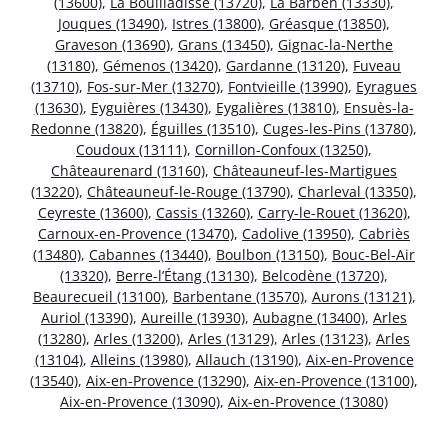
(13600)
,
La Bouilladisse (13720)
,
La Barben (13330)
,
Jouques (13490)
,
Istres (13800)
,
Gréasque (13850)
,
Graveson (13690)
,
Grans (13450)
,
Gignac-la-Nerthe
(13180)
,
Gémenos (13420)
,
Gardanne (13120)
,
Fuveau
(13710)
,
Fos-sur-Mer (13270)
,
Fontvieille (13990)
,
Eyragues
(13630)
,
Eyguières (13430)
,
Eygalières (13810)
,
Ensuès-la-
Redonne (13820)
,
Éguilles (13510)
,
Cuges-les-Pins (13780)
,
Coudoux (13111)
,
Cornillon-Confoux (13250)
,
Châteaurenard (13160)
,
Châteauneuf-les-Martigues
(13220)
,
Châteauneuf-le-Rouge (13790)
,
Charleval (13350)
,
Ceyreste (13600)
,
Cassis (13260)
,
Carry-le-Rouet (13620)
,
Carnoux-en-Provence (13470)
,
Cadolive (13950)
,
Cabriès
(13480)
,
Cabannes (13440)
,
Boulbon (13150)
,
Bouc-Bel-Air
(13320)
,
Berre-l’Étang (13130)
,
Belcodène (13720)
,
Beaurecueil (13100)
,
Barbentane (13570)
,
Aurons (13121)
,
Auriol (13390)
,
Aureille (13930)
,
Aubagne (13400)
,
Arles
(13280)
,
Arles (13200)
,
Arles (13129)
,
Arles (13123)
,
Arles
(13104)
,
Alleins (13980)
,
Allauch (13190)
,
Aix-en-Provence
(13540)
,
Aix-en-Provence (13290)
,
Aix-en-Provence (13100)
,
Aix-en-Provence (13090)
,
Aix-en-Provence (13080)