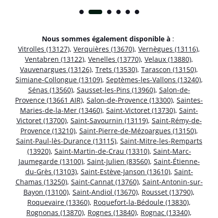
Nous sommes également disponible à
:
Vitrolles (13127)
,
Verquières (13670)
,
Vernègues (13116)
,
Ventabren (13122)
,
Venelles (13770)
,
Velaux (13880)
,
Vauvenargues (13126)
,
Trets (13530)
,
Tarascon (13150)
,
Simiane-Collongue (13109)
,
Septèmes-les-Vallons (13240)
,
Sénas (13560)
,
Sausset-les-Pins (13960)
,
Salon-de-
Provence (13661 AIR)
,
Salon-de-Provence (13300)
,
Saintes-
Maries-de-la-Mer (13460)
,
Saint-Victoret (13730)
,
Saint-
Victoret (13700)
,
Saint-Savournin (13119)
,
Saint-Rémy-de-
Provence (13210)
,
Saint-Pierre-de-Mézoargues (13150)
,
Saint-Paul-lès-Durance (13115)
,
Saint-Mitre-les-Remparts
(13920)
,
Saint-Martin-de-Crau (13310)
,
Saint-Marc-
Jaumegarde (13100)
,
Saint-Julien (83560)
,
Saint-Étienne-
du-Grès (13103)
,
Saint-Estève-Janson (13610)
,
Saint-
Chamas (13250)
,
Saint-Cannat (13760)
,
Saint-Antonin-sur-
Bayon (13100)
,
Saint-Andiol (13670)
,
Rousset (13790)
,
Roquevaire (13360)
,
Roquefort-la-Bédoule (13830)
,
Rognonas (13870)
,
Rognes (13840)
,
Rognac (13340)
,