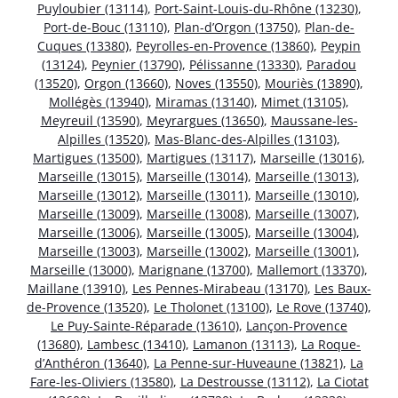
Puyloubier (13114)
,
Port-Saint-Louis-du-Rhône (13230)
,
Port-de-Bouc (13110)
,
Plan-d’Orgon (13750)
,
Plan-de-
Cuques (13380)
,
Peyrolles-en-Provence (13860)
,
Peypin
(13124)
,
Peynier (13790)
,
Pélissanne (13330)
,
Paradou
(13520)
,
Orgon (13660)
,
Noves (13550)
,
Mouriès (13890)
,
Mollégès (13940)
,
Miramas (13140)
,
Mimet (13105)
,
Meyreuil (13590)
,
Meyrargues (13650)
,
Maussane-les-
Alpilles (13520)
,
Mas-Blanc-des-Alpilles (13103)
,
Martigues (13500)
,
Martigues (13117)
,
Marseille (13016)
,
Marseille (13015)
,
Marseille (13014)
,
Marseille (13013)
,
Marseille (13012)
,
Marseille (13011)
,
Marseille (13010)
,
Marseille (13009)
,
Marseille (13008)
,
Marseille (13007)
,
Marseille (13006)
,
Marseille (13005)
,
Marseille (13004)
,
Marseille (13003)
,
Marseille (13002)
,
Marseille (13001)
,
Marseille (13000)
,
Marignane (13700)
,
Mallemort (13370)
,
Maillane (13910)
,
Les Pennes-Mirabeau (13170)
,
Les Baux-
de-Provence (13520)
,
Le Tholonet (13100)
,
Le Rove (13740)
,
Le Puy-Sainte-Réparade (13610)
,
Lançon-Provence
(13680)
,
Lambesc (13410)
,
Lamanon (13113)
,
La Roque-
d’Anthéron (13640)
,
La Penne-sur-Huveaune (13821)
,
La
Fare-les-Oliviers (13580)
,
La Destrousse (13112)
,
La Ciotat