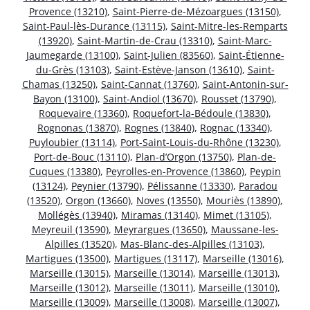
Provence (13210)
,
Saint-Pierre-de-Mézoargues (13150)
,
Saint-Paul-lès-Durance (13115)
,
Saint-Mitre-les-Remparts
(13920)
,
Saint-Martin-de-Crau (13310)
,
Saint-Marc-
Jaumegarde (13100)
,
Saint-Julien (83560)
,
Saint-Étienne-
du-Grès (13103)
,
Saint-Estève-Janson (13610)
,
Saint-
Chamas (13250)
,
Saint-Cannat (13760)
,
Saint-Antonin-sur-
Bayon (13100)
,
Saint-Andiol (13670)
,
Rousset (13790)
,
Roquevaire (13360)
,
Roquefort-la-Bédoule (13830)
,
Rognonas (13870)
,
Rognes (13840)
,
Rognac (13340)
,
Puyloubier (13114)
,
Port-Saint-Louis-du-Rhône (13230)
,
Port-de-Bouc (13110)
,
Plan-d’Orgon (13750)
,
Plan-de-
Cuques (13380)
,
Peyrolles-en-Provence (13860)
,
Peypin
(13124)
,
Peynier (13790)
,
Pélissanne (13330)
,
Paradou
(13520)
,
Orgon (13660)
,
Noves (13550)
,
Mouriès (13890)
,
Mollégès (13940)
,
Miramas (13140)
,
Mimet (13105)
,
Meyreuil (13590)
,
Meyrargues (13650)
,
Maussane-les-
Alpilles (13520)
,
Mas-Blanc-des-Alpilles (13103)
,
Martigues (13500)
,
Martigues (13117)
,
Marseille (13016)
,
Marseille (13015)
,
Marseille (13014)
,
Marseille (13013)
,
Marseille (13012)
,
Marseille (13011)
,
Marseille (13010)
,
Marseille (13009)
,
Marseille (13008)
,
Marseille (13007)
,