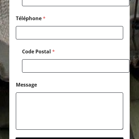
d
e
*
Téléphone
*
Code Postal
*
Message