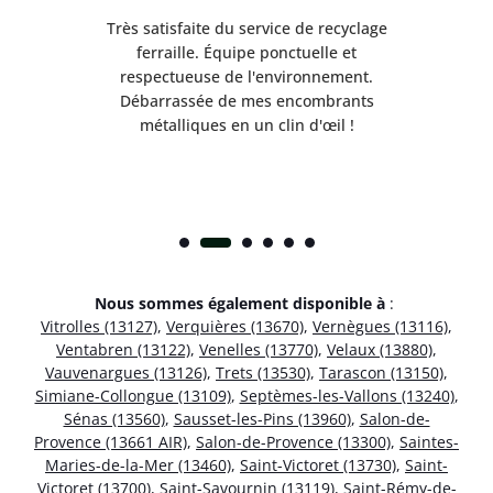
Très satisfaite du service de recyclage
Exc
e ma
ferraille. Équipe ponctuelle et
respectueuse de l'environnement.
!
Débarrassée de mes encombrants
métalliques en un clin d'œil !
Nous sommes également disponible à
:
Vitrolles (13127)
,
Verquières (13670)
,
Vernègues (13116)
,
Ventabren (13122)
,
Venelles (13770)
,
Velaux (13880)
,
Vauvenargues (13126)
,
Trets (13530)
,
Tarascon (13150)
,
Simiane-Collongue (13109)
,
Septèmes-les-Vallons (13240)
,
Sénas (13560)
,
Sausset-les-Pins (13960)
,
Salon-de-
Provence (13661 AIR)
,
Salon-de-Provence (13300)
,
Saintes-
Maries-de-la-Mer (13460)
,
Saint-Victoret (13730)
,
Saint-
Victoret (13700)
,
Saint-Savournin (13119)
,
Saint-Rémy-de-