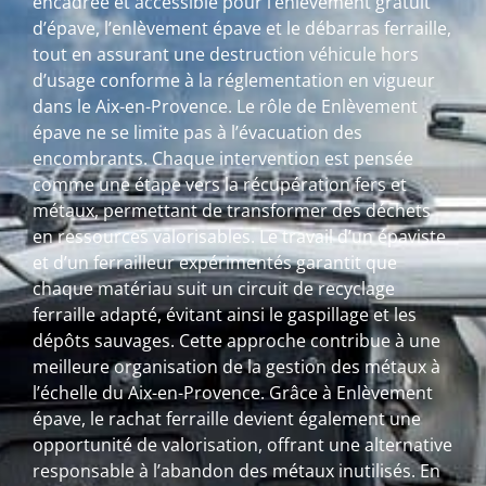
encadrée et accessible pour l’enlèvement gratuit
d’épave, l’enlèvement épave et le débarras ferraille,
tout en assurant une destruction véhicule hors
d’usage conforme à la réglementation en vigueur
dans le Aix-en-Provence. Le rôle de Enlèvement
épave ne se limite pas à l’évacuation des
encombrants. Chaque intervention est pensée
comme une étape vers la récupération fers et
métaux, permettant de transformer des déchets
en ressources valorisables. Le travail d’un épaviste
et d’un ferrailleur expérimentés garantit que
chaque matériau suit un circuit de recyclage
ferraille adapté, évitant ainsi le gaspillage et les
dépôts sauvages. Cette approche contribue à une
meilleure organisation de la gestion des métaux à
l’échelle du Aix-en-Provence. Grâce à Enlèvement
épave, le rachat ferraille devient également une
opportunité de valorisation, offrant une alternative
responsable à l’abandon des métaux inutilisés. En