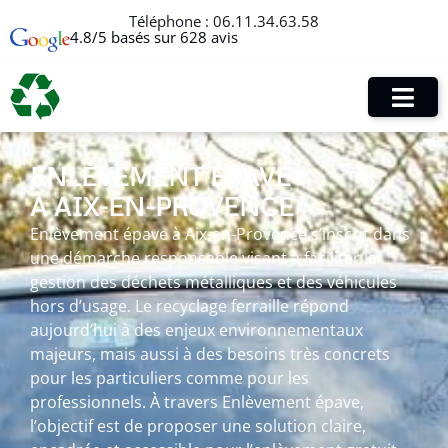
Téléphone :
06.11.34.63.58
4.8/5 basés sur 628 avis
ENLÈVEMENT ÉPAVE
À AIX-EN-PROVENCE
Enlèvement épave à Aix-en-Provence s’inscrit dans
une démarche responsable visant à faciliter la
gestion des déchets métalliques et des véhicules
hors d’usage. Le recyclage ferraille répond
aujourd’hui à des enjeux environnementaux
majeurs, mais aussi à des besoins très concrets
pour les particuliers comme pour les
professionnels. À travers Enlèvement épave,
l’objectif est de proposer une solution claire,