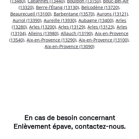
(13480)
,
Cabannes (13440)
,
Boulbon (13150)
,
Bouc-Bel-Air
(13320)
,
Berre-l’Étang (13130)
,
Belcodène (13720)
,
Beaurecueil (13100)
,
Barbentane (13570)
,
Aurons (13121)
,
Auriol (13390)
,
Aureille (13930)
,
Aubagne (13400)
,
Arles
(13280)
,
Arles (13200)
,
Arles (13129)
,
Arles (13123)
,
Arles
(13104)
,
Alleins (13980)
,
Allauch (13190)
,
Aix-en-Provence
(13540)
,
Aix-en-Provence (13290)
,
Aix-en-Provence (13100)
,
Aix-en-Provence (13090)
En cas de besoin concernant
Enlèvement épave, contactez-nous.