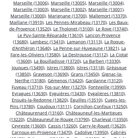
Marseille (13006)
,
Marseille (13005)
,
Marseille (13004)
,
Marseille (13003)
,
Marseille (13002)
,
Marseille (13001)
,
Marseille (13000)
,
Marignane (13700)
,
Mallemort (13370)
,
Maillane (13910)
,
Les Pennes-Mirabeau (13170)
,
Les Baux-
de-Provence (13520)
,
Le Tholonet (13100)
,
Le Rove (13740)
,
Le Puy-Sainte-Réparade (13610)
,
Lançon-Provence
(13680)
,
Lambesc (13410)
,
Lamanon (13113)
,
La Roque-
d’Anthéron (13640)
,
La Penne-sur-Huveaune (13821)
,
La
Fare-les-Oliviers (13580)
,
La Destrousse (13112)
,
La Ciotat
(13600)
,
La Bouilladisse (13720)
,
La Barben (13330)
,
Jouques (13490)
,
Istres (13800)
,
Istres (13118)
,
Gréasque
(13850)
,
Graveson (13690)
,
Grans (13450)
,
Gignac-la-
Nerthe (13180)
,
Gémenos (13420)
,
Gardanne (13120)
,
Fuveau (13710)
,
Fos-sur-Mer (13270)
,
Fontvieille (13990)
,
Eyragues (13630)
,
Eyguières (13430)
,
Eygalières (13810)
,
Ensuès-la-Redonne (13820)
,
Éguilles (13510)
,
Cuges-les-
Pins (13780)
,
Coudoux (13111)
,
Cornillon-Confoux (13250)
,
Châteaurenard (13160)
,
Châteauneuf-les-Martigues
(13220)
,
Châteauneuf-le-Rouge (13790)
,
Charleval (13350)
,
Ceyreste (13600)
,
Cassis (13260)
,
Carry-le-Rouet (13620)
,
Carnoux-en-Provence (13470)
,
Cadolive (13950)
,
Cabriès