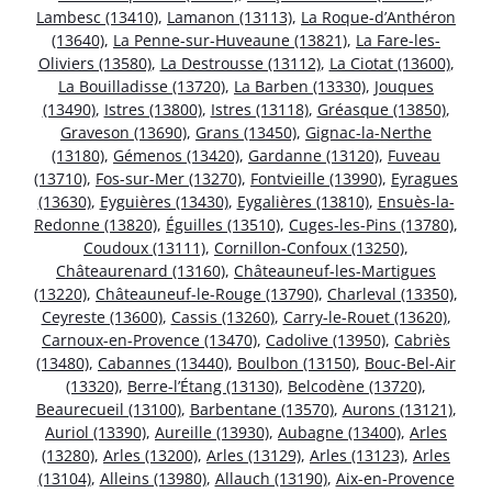
Lambesc (13410)
,
Lamanon (13113)
,
La Roque-d’Anthéron
(13640)
,
La Penne-sur-Huveaune (13821)
,
La Fare-les-
Oliviers (13580)
,
La Destrousse (13112)
,
La Ciotat (13600)
,
La Bouilladisse (13720)
,
La Barben (13330)
,
Jouques
(13490)
,
Istres (13800)
,
Istres (13118)
,
Gréasque (13850)
,
Graveson (13690)
,
Grans (13450)
,
Gignac-la-Nerthe
(13180)
,
Gémenos (13420)
,
Gardanne (13120)
,
Fuveau
(13710)
,
Fos-sur-Mer (13270)
,
Fontvieille (13990)
,
Eyragues
(13630)
,
Eyguières (13430)
,
Eygalières (13810)
,
Ensuès-la-
Redonne (13820)
,
Éguilles (13510)
,
Cuges-les-Pins (13780)
,
Coudoux (13111)
,
Cornillon-Confoux (13250)
,
Châteaurenard (13160)
,
Châteauneuf-les-Martigues
(13220)
,
Châteauneuf-le-Rouge (13790)
,
Charleval (13350)
,
Ceyreste (13600)
,
Cassis (13260)
,
Carry-le-Rouet (13620)
,
Carnoux-en-Provence (13470)
,
Cadolive (13950)
,
Cabriès
(13480)
,
Cabannes (13440)
,
Boulbon (13150)
,
Bouc-Bel-Air
(13320)
,
Berre-l’Étang (13130)
,
Belcodène (13720)
,
Beaurecueil (13100)
,
Barbentane (13570)
,
Aurons (13121)
,
Auriol (13390)
,
Aureille (13930)
,
Aubagne (13400)
,
Arles
(13280)
,
Arles (13200)
,
Arles (13129)
,
Arles (13123)
,
Arles
(13104)
,
Alleins (13980)
,
Allauch (13190)
,
Aix-en-Provence