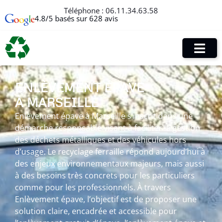
Téléphone :
06.11.34.63.58
4.8/5 basés sur 628 avis
ENLÈVEMENT ÉPAVE
À MARSEILLE
Enlèvement épave à Marseille s’inscrit dans une
démarche responsable visant à faciliter la gestion
des déchets métalliques et des véhicules hors
d’usage. Le recyclage ferraille répond aujourd’hui à
des enjeux environnementaux majeurs, mais aussi
à des besoins très concrets pour les particuliers
comme pour les professionnels. À travers
Enlèvement épave, l’objectif est de proposer une
solution claire, encadrée et accessible pour