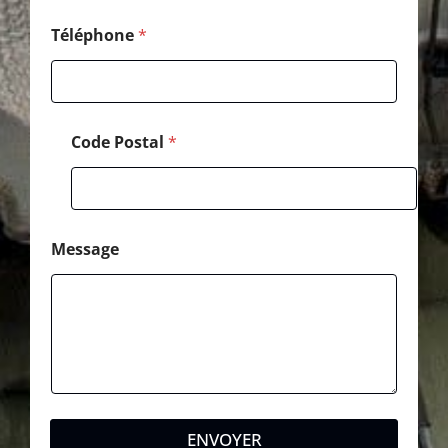
i
l
Téléphone
*
*
Code Postal
*
Message
ENVOYER