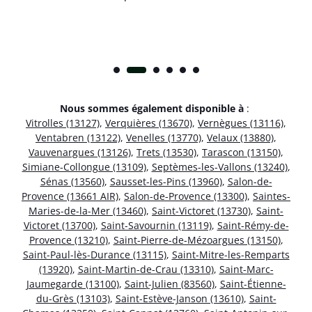
Nous sommes également disponible à
:
Vitrolles (13127)
,
Verquières (13670)
,
Vernègues (13116)
,
Ventabren (13122)
,
Venelles (13770)
,
Velaux (13880)
,
Vauvenargues (13126)
,
Trets (13530)
,
Tarascon (13150)
,
Simiane-Collongue (13109)
,
Septèmes-les-Vallons (13240)
,
Sénas (13560)
,
Sausset-les-Pins (13960)
,
Salon-de-
Provence (13661 AIR)
,
Salon-de-Provence (13300)
,
Saintes-
Maries-de-la-Mer (13460)
,
Saint-Victoret (13730)
,
Saint-
Victoret (13700)
,
Saint-Savournin (13119)
,
Saint-Rémy-de-
Provence (13210)
,
Saint-Pierre-de-Mézoargues (13150)
,
Saint-Paul-lès-Durance (13115)
,
Saint-Mitre-les-Remparts
(13920)
,
Saint-Martin-de-Crau (13310)
,
Saint-Marc-
Jaumegarde (13100)
,
Saint-Julien (83560)
,
Saint-Étienne-
du-Grès (13103)
,
Saint-Estève-Janson (13610)
,
Saint-