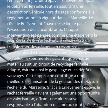
l’enlèvement gratuit d’épave, l’enlèvement épave et
le débarras ferraille, tout en assurant une
destruction véhicule hors d’usage conforme à la
réglementation en vigueur dans le Marseille. Le
rôle de Enlèvement épave ne se limite pas à
l’évacuation des encombrants. Chaque
intervention est pensée comme une étape vers la
récupération fers et métaux, permettant de
transformer des déchets en ressources
valorisables. Le travail d’un épaviste et d’un
ferrailleur expérimentés garantit que chaque
matériau suit un circuit de recyclage ferraille
adapté, évitant ainsi le gaspillage et les dépôts
sauvages. Cette approche contribue à une
meilleure organisation de la gestion des métaux à
l’échelle du Marseille. Grâce à Enlèvement épave, le
rachat ferraille devient également une opportunité
de valorisation, offrant une alternative
responsable à l’abandon des métaux inutilisés. En