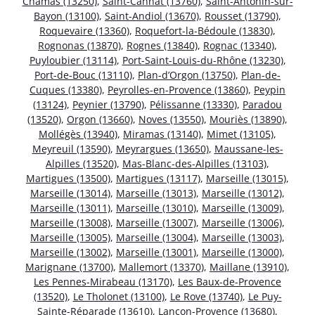
Chamas (13250)
,
Saint-Cannat (13760)
,
Saint-Antonin-sur-
Bayon (13100)
,
Saint-Andiol (13670)
,
Rousset (13790)
,
Roquevaire (13360)
,
Roquefort-la-Bédoule (13830)
,
Rognonas (13870)
,
Rognes (13840)
,
Rognac (13340)
,
Puyloubier (13114)
,
Port-Saint-Louis-du-Rhône (13230)
,
Port-de-Bouc (13110)
,
Plan-d’Orgon (13750)
,
Plan-de-
Cuques (13380)
,
Peyrolles-en-Provence (13860)
,
Peypin
(13124)
,
Peynier (13790)
,
Pélissanne (13330)
,
Paradou
(13520)
,
Orgon (13660)
,
Noves (13550)
,
Mouriès (13890)
,
Mollégès (13940)
,
Miramas (13140)
,
Mimet (13105)
,
Meyreuil (13590)
,
Meyrargues (13650)
,
Maussane-les-
Alpilles (13520)
,
Mas-Blanc-des-Alpilles (13103)
,
Martigues (13500)
,
Martigues (13117)
,
Marseille (13015)
,
Marseille (13014)
,
Marseille (13013)
,
Marseille (13012)
,
Marseille (13011)
,
Marseille (13010)
,
Marseille (13009)
,
Marseille (13008)
,
Marseille (13007)
,
Marseille (13006)
,
Marseille (13005)
,
Marseille (13004)
,
Marseille (13003)
,
Marseille (13002)
,
Marseille (13001)
,
Marseille (13000)
,
Marignane (13700)
,
Mallemort (13370)
,
Maillane (13910)
,
Les Pennes-Mirabeau (13170)
,
Les Baux-de-Provence
(13520)
,
Le Tholonet (13100)
,
Le Rove (13740)
,
Le Puy-
Sainte-Réparade (13610)
,
Lançon-Provence (13680)
,