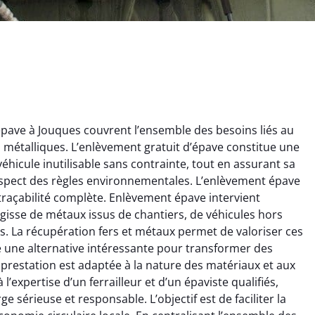
pave à Jouques couvrent l’ensemble des besoins liés au
ts métalliques. L’enlèvement gratuit d’épave constitue une
éhicule inutilisable sans contrainte, tout en assurant sa
espect des règles environnementales. L’enlèvement épave
 traçabilité complète. Enlèvement épave intervient
’agisse de métaux issus de chantiers, de véhicules hors
ginie Lambert
Jérôme Meunier
. La récupération fers et métaux permet de valoriser ces
re une alternative intéressante pour transformer des
6 février 2025
21 octobre 2024
prestation est adaptée à la nature des matériaux et aux
 pour se débarrasser
Service de recyclage efficace
l’expertise d’un ferrailleur et d’un épaviste qualifiés,
ux métaux ! Équipe
et écologique. Enlèvement
 sérieuse et responsable. L’objectif est de faciliter la
ce qui a tout enlevé
rapide de ma vieille