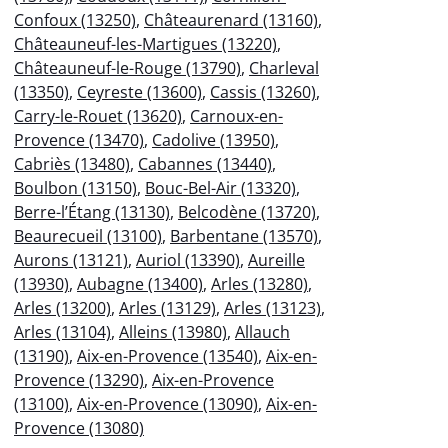
Confoux (13250)
,
Châteaurenard (13160)
,
Châteauneuf-les-Martigues (13220)
,
Châteauneuf-le-Rouge (13790)
,
Charleval
(13350)
,
Ceyreste (13600)
,
Cassis (13260)
,
Carry-le-Rouet (13620)
,
Carnoux-en-
Provence (13470)
,
Cadolive (13950)
,
Cabriès (13480)
,
Cabannes (13440)
,
Boulbon (13150)
,
Bouc-Bel-Air (13320)
,
Berre-l’Étang (13130)
,
Belcodène (13720)
,
Beaurecueil (13100)
,
Barbentane (13570)
,
Aurons (13121)
,
Auriol (13390)
,
Aureille
(13930)
,
Aubagne (13400)
,
Arles (13280)
,
Arles (13200)
,
Arles (13129)
,
Arles (13123)
,
Arles (13104)
,
Alleins (13980)
,
Allauch
(13190)
,
Aix-en-Provence (13540)
,
Aix-en-
Provence (13290)
,
Aix-en-Provence
(13100)
,
Aix-en-Provence (13090)
,
Aix-en-
Provence (13080)