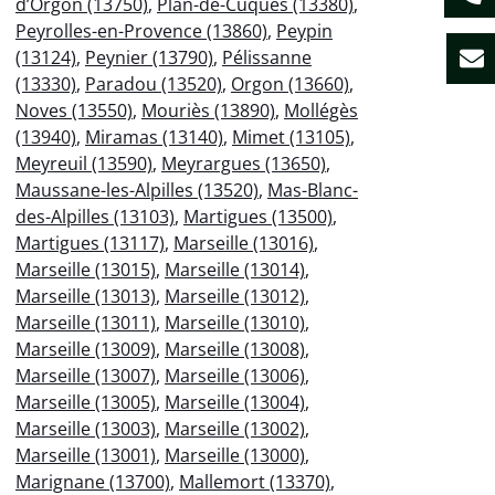
d’Orgon (13750)
,
Plan-de-Cuques (13380)
,
Peyrolles-en-Provence (13860)
,
Peypin
(13124)
,
Peynier (13790)
,
Pélissanne
(13330)
,
Paradou (13520)
,
Orgon (13660)
,
Noves (13550)
,
Mouriès (13890)
,
Mollégès
(13940)
,
Miramas (13140)
,
Mimet (13105)
,
Meyreuil (13590)
,
Meyrargues (13650)
,
Maussane-les-Alpilles (13520)
,
Mas-Blanc-
des-Alpilles (13103)
,
Martigues (13500)
,
Martigues (13117)
,
Marseille (13016)
,
Marseille (13015)
,
Marseille (13014)
,
Marseille (13013)
,
Marseille (13012)
,
Marseille (13011)
,
Marseille (13010)
,
Marseille (13009)
,
Marseille (13008)
,
Marseille (13007)
,
Marseille (13006)
,
Marseille (13005)
,
Marseille (13004)
,
Marseille (13003)
,
Marseille (13002)
,
Marseille (13001)
,
Marseille (13000)
,
Marignane (13700)
,
Mallemort (13370)
,