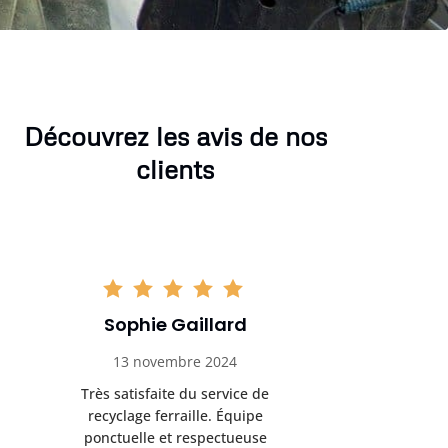
Découvrez les avis de nos
clients
Sophie Gaillard
Marc 
13 novembre 2024
8 déc
Très satisfaite du service de
Excellente 
recyclage ferraille. Équipe
recyclag
ponctuelle et respectueuse
équipemen