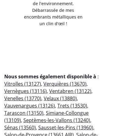
de l'environnement.
Servi
Débarrassée de mes
professio
encombrants métalliques en
votre
un clin d'œil !
éco
Nous sommes également disponible à
:
Vitrolles (13127)
,
Verquières (13670)
,
Vernègues (13116)
,
Ventabren (13122)
,
Venelles (13770)
,
Velaux (13880)
,
Vauvenargues (13126)
,
Trets (13530)
,
Tarascon (13150)
,
Simiane-Collongue
(13109)
,
Septèmes-les-Vallons (13240)
,
Sénas (13560)
,
Sausset-les-Pins (13960)
,
Salon-de-Provence (13661 AIR)
,
Salon-de-