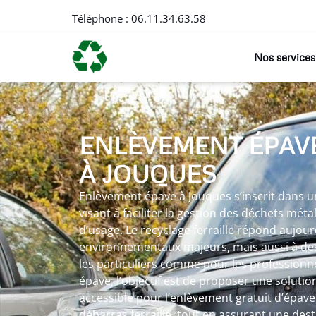
Téléphone :
06.11.34.63.58
Nos services
ENLÈVEMENT ÉPAV
À JOUQUES
Enlèvement épave à Jouques s’inscrit dans
visant à faciliter la gestion des déchets méta
d’usage. Le recyclage ferraille répond aujour
environnementaux majeurs, mais aussi à des
les particuliers comme pour les professionn
épave, l’objectif est de proposer une solutio
accessible pour l’enlèvement gratuit d’épave
débarras ferraille, tout en assurant une des