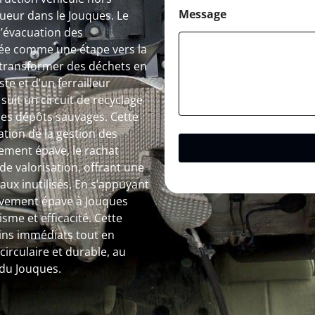
Message
ueur dans le Jouques. Le
l’évacuation des
ée comme une étape vers la
 transformer des déchets en
te et d’un ferrailleur
uit un circuit de recyclage
t les dépôts sauvages. Cette
tion de la gestion des
vement épave, le rachat
de valorisation, offrant une
ux inutilisés. En s’appuyant
lèvement épave à Jouques
me et efficacité. Cette
ins immédiats tout en
irculaire et durable, au
 du Jouques.