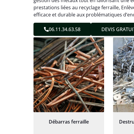
gestion des métaux tout en favorisant une éc
sans 
prestations liées au recyclage ferraille, E
Service
efficace et durable aux problématiques d’en
06.11.34.63.58
DEVIS GRATUI
Débarras ferraille
Destru