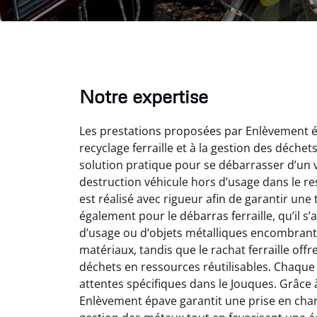
Notre expertise
Les prestations proposées par Enlèvement é
recyclage ferraille et à la gestion des déche
solution pratique pour se débarrasser d’un v
destruction véhicule hors d’usage dans le r
est réalisé avec rigueur afin de garantir une
également pour le débarras ferraille, qu’il s
Vir
d’usage ou d’objets métalliques encombrants
matériaux, tandis que le rachat ferraille off
2
déchets en ressources réutilisables. Chaque 
Parfait
attentes spécifiques dans le Jouques. Grâce à 
des vie
Enlèvement épave garantit une prise en charge
effica