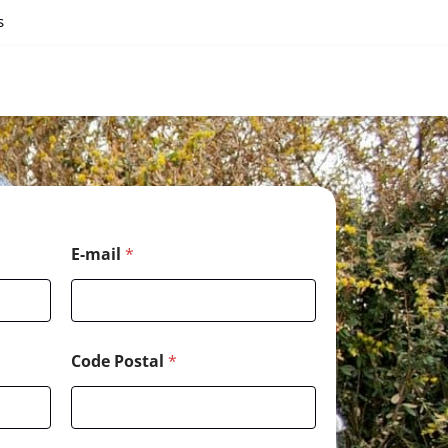
s
E-mail
*
Code Postal
*