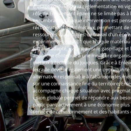
d’usage conforme à la réglementation en vig
rôle de Enlèvement épave ne se limite pas à 
encombrants. Chaque intervention est pens
récupération fers et métaux, permettant de
ressources valorisables. Le travail d’un épavis
expérimentés garantit que chaque matériau s
ferraille adapté, évitant ainsi le gaspillage e
approche contribue à une meilleure organisa
métaux à l’échelle du Jouques. Grâce à Enlè
ferraille devient également une opportunité 
alternative responsable à l’abandon des méta
sur une connaissance fine du territoire, En
accompagne chaque situation avec pragmatis
vision globale permet de répondre aux beso
participant activement à une économie plus c
service de l’environnement et des habitants