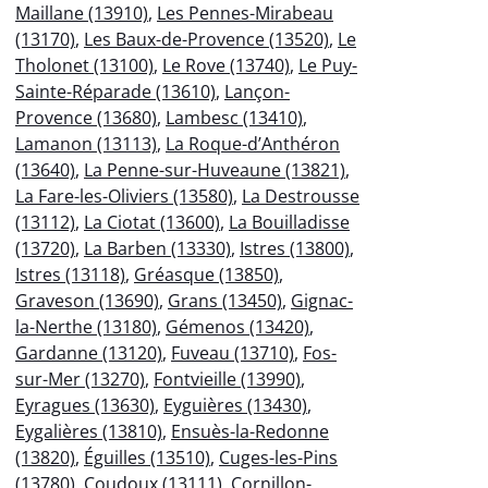
Maillane (13910)
,
Les Pennes-Mirabeau
(13170)
,
Les Baux-de-Provence (13520)
,
Le
Tholonet (13100)
,
Le Rove (13740)
,
Le Puy-
Sainte-Réparade (13610)
,
Lançon-
Provence (13680)
,
Lambesc (13410)
,
Lamanon (13113)
,
La Roque-d’Anthéron
(13640)
,
La Penne-sur-Huveaune (13821)
,
La Fare-les-Oliviers (13580)
,
La Destrousse
(13112)
,
La Ciotat (13600)
,
La Bouilladisse
(13720)
,
La Barben (13330)
,
Istres (13800)
,
Istres (13118)
,
Gréasque (13850)
,
Graveson (13690)
,
Grans (13450)
,
Gignac-
la-Nerthe (13180)
,
Gémenos (13420)
,
Gardanne (13120)
,
Fuveau (13710)
,
Fos-
sur-Mer (13270)
,
Fontvieille (13990)
,
Eyragues (13630)
,
Eyguières (13430)
,
Eygalières (13810)
,
Ensuès-la-Redonne
(13820)
,
Éguilles (13510)
,
Cuges-les-Pins
(13780)
,
Coudoux (13111)
,
Cornillon-