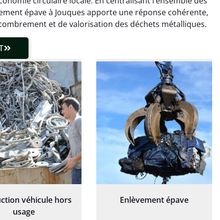
onomie circulaire locale. En centralisant l’ensemble des
laisser de traces.
chaudière et démarche
nlèvement épave à Jouques apporte une réponse cohérente,
 client très réactif.
transparente. Je
combrement et de valorisation des déchets métalliques.
recommande !
T
ction véhicule hors
Enlèvement épave
usage