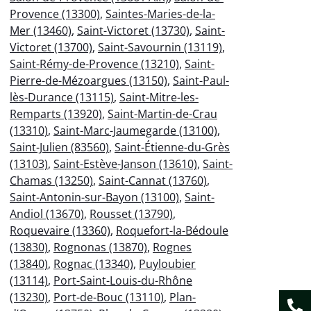
Provence (13300)
,
Saintes-Maries-de-la-
Mer (13460)
,
Saint-Victoret (13730)
,
Saint-
Victoret (13700)
,
Saint-Savournin (13119)
,
Saint-Rémy-de-Provence (13210)
,
Saint-
Pierre-de-Mézoargues (13150)
,
Saint-Paul-
lès-Durance (13115)
,
Saint-Mitre-les-
Remparts (13920)
,
Saint-Martin-de-Crau
(13310)
,
Saint-Marc-Jaumegarde (13100)
,
Saint-Julien (83560)
,
Saint-Étienne-du-Grès
(13103)
,
Saint-Estève-Janson (13610)
,
Saint-
Chamas (13250)
,
Saint-Cannat (13760)
,
Saint-Antonin-sur-Bayon (13100)
,
Saint-
Andiol (13670)
,
Rousset (13790)
,
Roquevaire (13360)
,
Roquefort-la-Bédoule
(13830)
,
Rognonas (13870)
,
Rognes
(13840)
,
Rognac (13340)
,
Puyloubier
(13114)
,
Port-Saint-Louis-du-Rhône
(13230)
,
Port-de-Bouc (13110)
,
Plan-