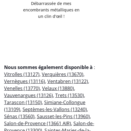
Débarrassée de mes
professio
encombrants métalliques en
votre
un clin d'œil !
éco
Nous sommes également disponible à
:
Vitrolles (13127)
,
Verquières (13670)
,
Vernègues (13116)
,
Ventabren (13122)
,
Venelles (13770)
,
Velaux (13880)
,
Vauvenargues (13126)
,
Trets (13530)
,
Tarascon (13150)
,
Simiane-Collongue
(13109)
,
Septèmes-les-Vallons (13240)
,
Sénas (13560)
,
Sausset-les-Pins (13960)
,
Salon-de-Provence (13661 AIR)
,
Salon-de-
Provence (13300)
,
Saintes-Maries-de-la-