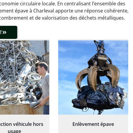
onomie circulaire locale. En centralisant l’ensemble des
 client très réactif.
transparente. Je
recommande !
lèvement épave à Charleval apporte une réponse cohérente,
combrement et de valorisation des déchets métalliques.
T
ction véhicule hors
Enlèvement épave
usage