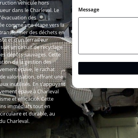
truction véhicule hors
Message
ueur dans le Charleval. Le
l’évacuation des
ée comme une étape vers la
 transformer des déchets en
te et d’un ferrailleur
uit un circuit de recyclage
t les dépôts sauvages. Cette
tion de la gestion des
èvement épave, le rachat
de valorisation, offrant une
ux inutilisés. En s’appuyant
lèvement épave à Charleval
me et efficacité. Cette
ins immédiats tout en
irculaire et durable, au
du Charleval.