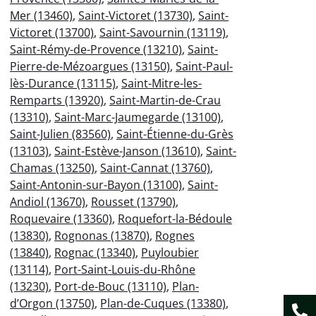
Mer (13460)
,
Saint-Victoret (13730)
,
Saint-
Victoret (13700)
,
Saint-Savournin (13119)
,
Saint-Rémy-de-Provence (13210)
,
Saint-
Pierre-de-Mézoargues (13150)
,
Saint-Paul-
lès-Durance (13115)
,
Saint-Mitre-les-
Remparts (13920)
,
Saint-Martin-de-Crau
(13310)
,
Saint-Marc-Jaumegarde (13100)
,
Saint-Julien (83560)
,
Saint-Étienne-du-Grès
(13103)
,
Saint-Estève-Janson (13610)
,
Saint-
Chamas (13250)
,
Saint-Cannat (13760)
,
Saint-Antonin-sur-Bayon (13100)
,
Saint-
Andiol (13670)
,
Rousset (13790)
,
Roquevaire (13360)
,
Roquefort-la-Bédoule
(13830)
,
Rognonas (13870)
,
Rognes
(13840)
,
Rognac (13340)
,
Puyloubier
(13114)
,
Port-Saint-Louis-du-Rhône
(13230)
,
Port-de-Bouc (13110)
,
Plan-
d’Orgon (13750)
,
Plan-de-Cuques (13380)
,