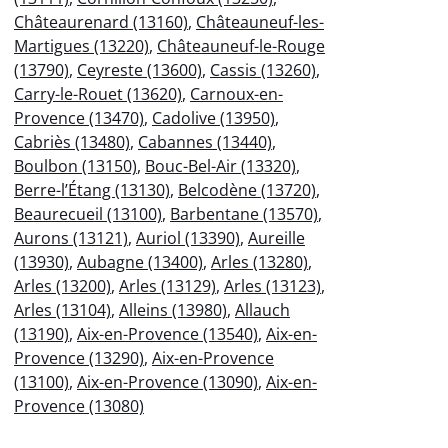
Châteaurenard (13160)
,
Châteauneuf-les-
Martigues (13220)
,
Châteauneuf-le-Rouge
(13790)
,
Ceyreste (13600)
,
Cassis (13260)
,
Carry-le-Rouet (13620)
,
Carnoux-en-
Provence (13470)
,
Cadolive (13950)
,
Cabriès (13480)
,
Cabannes (13440)
,
Boulbon (13150)
,
Bouc-Bel-Air (13320)
,
Berre-l’Étang (13130)
,
Belcodène (13720)
,
Beaurecueil (13100)
,
Barbentane (13570)
,
Aurons (13121)
,
Auriol (13390)
,
Aureille
(13930)
,
Aubagne (13400)
,
Arles (13280)
,
Arles (13200)
,
Arles (13129)
,
Arles (13123)
,
Arles (13104)
,
Alleins (13980)
,
Allauch
(13190)
,
Aix-en-Provence (13540)
,
Aix-en-
Provence (13290)
,
Aix-en-Provence
(13100)
,
Aix-en-Provence (13090)
,
Aix-en-
Provence (13080)