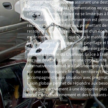
débarras ferraille, tout en assurant une des
d’usage conforme à la réglementation en vig
rôle de Enlèvement épave ne se limite pas à 
encombrants. Chaque intervention est pens
récupération fers et métaux, permettant de
ressources valorisables. Le travail d’un épavis
expérimentés garantit que chaque matériau s
ferraille adapté, évitant ainsi le gaspillage e
approche contribue à une meilleure organisa
métaux à l’échelle du Charleval. Grâce à Enl
ferraille devient également une opportunité 
alternative responsable à l’abandon des méta
sur une connaissance fine du territoire, En
accompagne chaque situation avec pragmatis
vision globale permet de répondre aux beso
participant activement à une économie plus c
service de l’environnement et des habitants 