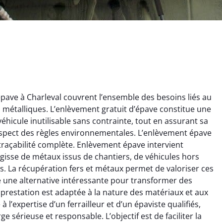
ave à Charleval couvrent l’ensemble des besoins liés au
ts métalliques. L’enlèvement gratuit d’épave constitue une
éhicule inutilisable sans contrainte, tout en assurant sa
espect des règles environnementales. L’enlèvement épave
 traçabilité complète. Enlèvement épave intervient
ginie Lambert
Jérôme Meunier
’agisse de métaux issus de chantiers, de véhicules hors
. La récupération fers et métaux permet de valoriser ces
6 février 2025
21 octobre 2024
re une alternative intéressante pour transformer des
 pour se débarrasser
Service de recyclage efficace
prestation est adaptée à la nature des matériaux et aux
ux métaux ! Équipe
et écologique. Enlèvement
 l’expertise d’un ferrailleur et d’un épaviste qualifiés,
ce qui a tout enlevé
rapide de ma vieille
 sérieuse et responsable. L’objectif est de faciliter la
laisser de traces.
chaudière et démarche