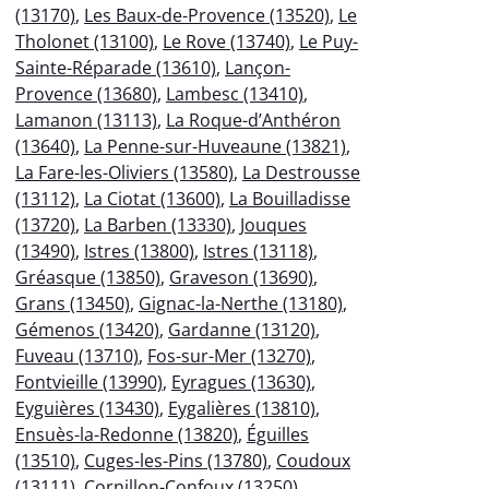
(13170)
,
Les Baux-de-Provence (13520)
,
Le
Tholonet (13100)
,
Le Rove (13740)
,
Le Puy-
Sainte-Réparade (13610)
,
Lançon-
Provence (13680)
,
Lambesc (13410)
,
Lamanon (13113)
,
La Roque-d’Anthéron
(13640)
,
La Penne-sur-Huveaune (13821)
,
La Fare-les-Oliviers (13580)
,
La Destrousse
(13112)
,
La Ciotat (13600)
,
La Bouilladisse
(13720)
,
La Barben (13330)
,
Jouques
(13490)
,
Istres (13800)
,
Istres (13118)
,
Gréasque (13850)
,
Graveson (13690)
,
Grans (13450)
,
Gignac-la-Nerthe (13180)
,
Gémenos (13420)
,
Gardanne (13120)
,
Fuveau (13710)
,
Fos-sur-Mer (13270)
,
Fontvieille (13990)
,
Eyragues (13630)
,
Eyguières (13430)
,
Eygalières (13810)
,
Ensuès-la-Redonne (13820)
,
Éguilles
(13510)
,
Cuges-les-Pins (13780)
,
Coudoux
(13111)
,
Cornillon-Confoux (13250)
,