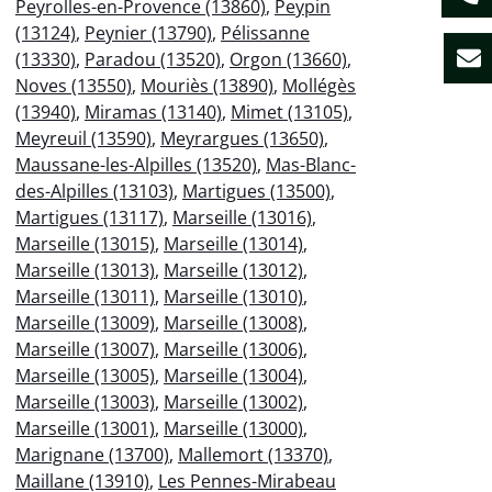
Peyrolles-en-Provence (13860)
,
Peypin
(13124)
,
Peynier (13790)
,
Pélissanne
(13330)
,
Paradou (13520)
,
Orgon (13660)
,
Noves (13550)
,
Mouriès (13890)
,
Mollégès
(13940)
,
Miramas (13140)
,
Mimet (13105)
,
Meyreuil (13590)
,
Meyrargues (13650)
,
Maussane-les-Alpilles (13520)
,
Mas-Blanc-
des-Alpilles (13103)
,
Martigues (13500)
,
Martigues (13117)
,
Marseille (13016)
,
Marseille (13015)
,
Marseille (13014)
,
Marseille (13013)
,
Marseille (13012)
,
Marseille (13011)
,
Marseille (13010)
,
Marseille (13009)
,
Marseille (13008)
,
Marseille (13007)
,
Marseille (13006)
,
Marseille (13005)
,
Marseille (13004)
,
Marseille (13003)
,
Marseille (13002)
,
Marseille (13001)
,
Marseille (13000)
,
Marignane (13700)
,
Mallemort (13370)
,
Maillane (13910)
,
Les Pennes-Mirabeau