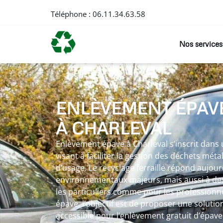
Téléphone :
06.11.34.63.58
Nos services
ENLÈVEMENT ÉPAV
À CHARLEVAL
Enlèvement épave à Charleval s’inscrit dan
visant à faciliter la gestion des déchets méta
d’usage. Le recyclage ferraille répond aujour
environnementaux majeurs, mais aussi à des
les particuliers comme pour les professionn
épave, l’objectif est de proposer une solutio
accessible pour l’enlèvement gratuit d’épave