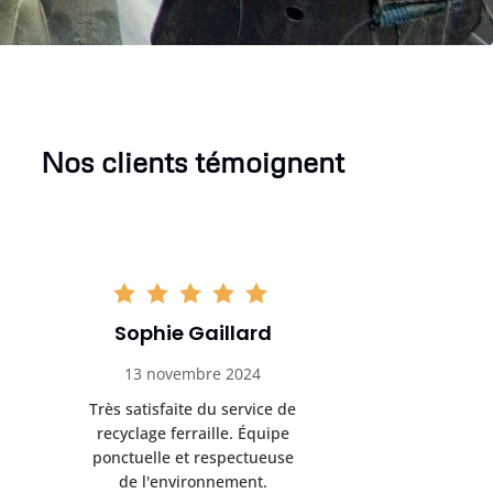
Nos clients témoignent
Sophie Gaillard
Marc 
13 novembre 2024
8 déc
Très satisfaite du service de
Excellente 
recyclage ferraille. Équipe
recyclag
ponctuelle et respectueuse
équipemen
de l'environnement.
Servi