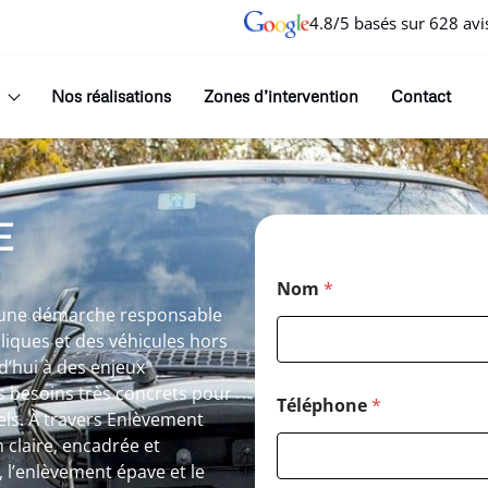
4.8/5 basés sur 628 avi
Nos réalisations
Zones d’intervention
Contact
E
Nom
*
s une démarche responsable
lliques et des véhicules hors
d’hui à des enjeux
 besoins très concrets pour
Téléphone
*
els. À travers Enlèvement
n claire, encadrée et
, l’enlèvement épave et le