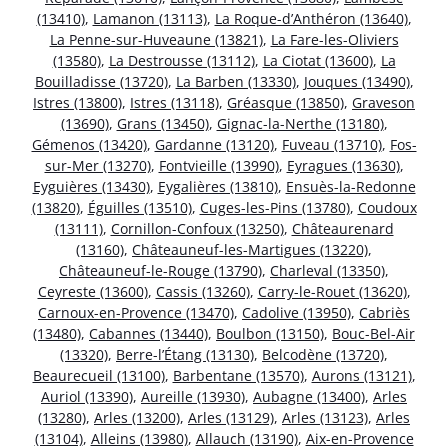
(13410)
,
Lamanon (13113)
,
La Roque-d’Anthéron (13640)
,
La Penne-sur-Huveaune (13821)
,
La Fare-les-Oliviers
(13580)
,
La Destrousse (13112)
,
La Ciotat (13600)
,
La
Bouilladisse (13720)
,
La Barben (13330)
,
Jouques (13490)
,
Istres (13800)
,
Istres (13118)
,
Gréasque (13850)
,
Graveson
(13690)
,
Grans (13450)
,
Gignac-la-Nerthe (13180)
,
Gémenos (13420)
,
Gardanne (13120)
,
Fuveau (13710)
,
Fos-
sur-Mer (13270)
,
Fontvieille (13990)
,
Eyragues (13630)
,
Eyguières (13430)
,
Eygalières (13810)
,
Ensuès-la-Redonne
(13820)
,
Éguilles (13510)
,
Cuges-les-Pins (13780)
,
Coudoux
(13111)
,
Cornillon-Confoux (13250)
,
Châteaurenard
(13160)
,
Châteauneuf-les-Martigues (13220)
,
Châteauneuf-le-Rouge (13790)
,
Charleval (13350)
,
Ceyreste (13600)
,
Cassis (13260)
,
Carry-le-Rouet (13620)
,
Carnoux-en-Provence (13470)
,
Cadolive (13950)
,
Cabriès
(13480)
,
Cabannes (13440)
,
Boulbon (13150)
,
Bouc-Bel-Air
(13320)
,
Berre-l’Étang (13130)
,
Belcodène (13720)
,
Beaurecueil (13100)
,
Barbentane (13570)
,
Aurons (13121)
,
Auriol (13390)
,
Aureille (13930)
,
Aubagne (13400)
,
Arles
(13280)
,
Arles (13200)
,
Arles (13129)
,
Arles (13123)
,
Arles
(13104)
,
Alleins (13980)
,
Allauch (13190)
,
Aix-en-Provence