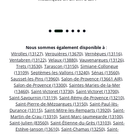
Nous sommes également disponible à
:
Vitrolles (13127)
,
Verquières (13670)
,
Vernègues (13116)
,
Ventabren (13122)
,
Velaux (13880)
,
Vauvenargues (13126)
,
Trets (13530)
,
Tarascon (13150)
,
Simiane-Collongue
(13109)
,
Septèmes-les-Vallons (13240)
,
Sénas (13560)
,
Sausset-les-Pins (13960)
,
Salon-de-Provence (13661 AIR)
,
Salon-de-Provence (13300)
,
Saintes-Maries-de-la-Mer
(13460)
,
Saint-Victoret (13730)
,
Saint-Victoret (13700)
,
Saint-Savournin (13119)
,
Saint-Rémy-de-Provence (13210)
,
Saint-Pierre-de-Mézoargues (13150)
,
Saint-Paul-lès-
Durance (13115)
,
Saint-Mitre-les-Remparts (13920)
,
Saint-
Martin-de-Crau (13310)
,
Saint-Marc-Jaumegarde (13100)
,
Saint-Julien (83560)
,
Saint-Étienne-du-Grès (13103)
,
Saint-
Estève-Janson (13610)
,
Saint-Chamas (13250)
,
Saint-