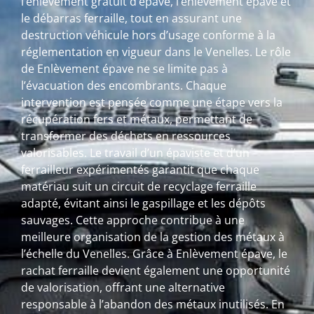
l’enlèvement gratuit d’épave, l’enlèvement épave et
le débarras ferraille, tout en assurant une
destruction véhicule hors d’usage conforme à la
réglementation en vigueur dans le Venelles. Le rôle
de Enlèvement épave ne se limite pas à
l’évacuation des encombrants. Chaque
intervention est pensée comme une étape vers la
récupération fers et métaux, permettant de
transformer des déchets en ressources
valorisables. Le travail d’un épaviste et d’un
ferrailleur expérimentés garantit que chaque
matériau suit un circuit de recyclage ferraille
adapté, évitant ainsi le gaspillage et les dépôts
sauvages. Cette approche contribue à une
meilleure organisation de la gestion des métaux à
l’échelle du Venelles. Grâce à Enlèvement épave, le
rachat ferraille devient également une opportunité
de valorisation, offrant une alternative
responsable à l’abandon des métaux inutilisés. En