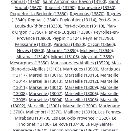
Cannat (13760)
,
Saint-Antonin-sur-Bayon (13100)
,
Saint-
Andiol (13670)
,
Rousset (13790)
,
Roquevaire (13360)
,
Roquefort-la-Bédoule (13830)
,
Rognonas (13870)
,
Rognes
(13840)
,
Rognac (13340)
,
Puyloubier (13114)
,
Port-Saint-
Louis-du-Rhône (13230)
,
Port-de-Bouc (13110)
,
Plan-
d’Orgon (13750)
,
Plan-de-Cuques (13380)
,
Peyrolles-en-
Provence (13860)
,
Peypin (13124)
,
Peynier (13790)
,
Pélissanne (13330)
,
Paradou (13520)
,
Orgon (13660)
,
Noves (13550)
,
Mouriès (13890)
,
Mollégès (13940)
,
Miramas (13140)
,
Mimet (13105)
,
Meyreuil (13590)
,
Meyrargues (13650)
,
Maussane-les-Alpilles (13520)
,
Mas-
Blanc-des-Alpilles (13103)
,
Martigues (13500)
,
Martigues
(13117)
,
Marseille (13016)
,
Marseille (13015)
,
Marseille
(13014)
,
Marseille (13013)
,
Marseille (13012)
,
Marseille
(13011)
,
Marseille (13010)
,
Marseille (13009)
,
Marseille
(13008)
,
Marseille (13007)
,
Marseille (13006)
,
Marseille
(13005)
,
Marseille (13004)
,
Marseille (13003)
,
Marseille
(13002)
,
Marseille (13001)
,
Marseille (13000)
,
Marignane
(13700)
,
Mallemort (13370)
,
Maillane (13910)
,
Les Pennes-
Mirabeau (13170)
,
Les Baux-de-Provence (13520)
,
Le
Tholonet (13100)
,
Le Rove (13740)
,
Le Puy-Sainte-
Réparade (13610)
,
Lançon-Provence (13680)
,
Lambesc