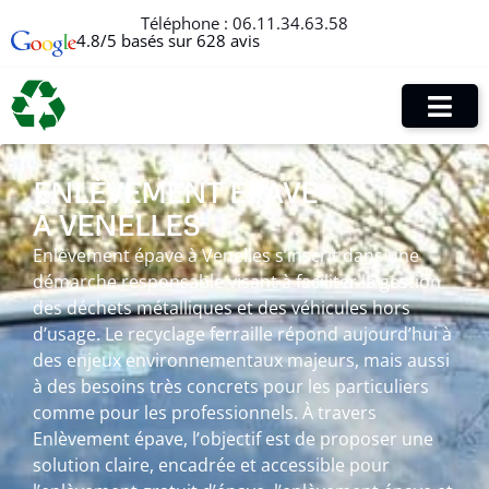
Téléphone :
06.11.34.63.58
4.8/5 basés sur 628 avis
ENLÈVEMENT ÉPAVE
À VENELLES
Enlèvement épave à Venelles s’inscrit dans une
démarche responsable visant à faciliter la gestion
des déchets métalliques et des véhicules hors
d’usage. Le recyclage ferraille répond aujourd’hui à
des enjeux environnementaux majeurs, mais aussi
à des besoins très concrets pour les particuliers
comme pour les professionnels. À travers
Enlèvement épave, l’objectif est de proposer une
solution claire, encadrée et accessible pour