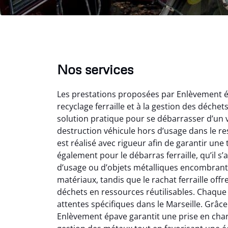
Nos services
Les prestations proposées par Enlèvement ép
recyclage ferraille et à la gestion des déche
solution pratique pour se débarrasser d’un v
destruction véhicule hors d’usage dans le r
est réalisé avec rigueur afin de garantir une
Vir
également pour le débarras ferraille, qu’il s
d’usage ou d’objets métalliques encombrants
2
matériaux, tandis que le rachat ferraille off
Parfait
déchets en ressources réutilisables. Chaque 
des vie
attentes spécifiques dans le Marseille. Grâce à
effica
Enlèvement épave garantit une prise en charge
sans 