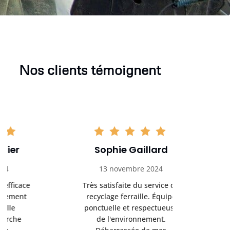
Nos clients témoignent
Sophie Gaillard
Marc 
13 novembre 2024
8 déc
Très satisfaite du service de
Excellente 
recyclage ferraille. Équipe
recyclag
ponctuelle et respectueuse
équipemen
de l'environnement.
Servi