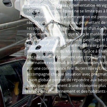
d’usage conforme à la réglementation en vigu
rôle de Enlèvement épave ne se limite pas à 
encombrants. Chaque intervention est pens
récupération fers et métaux, permettant de
ressources valorisables. Le travail d’un épavis
expérimentés garantit que chaque matériau s
ferraille adapté, évitant ainsi le gaspillage e
approche contribue à une meilleure organisa
métaux à l’échelle du Marseille. Grâce à Enl
ferraille devient également une opportunité 
alternative responsable à l’abandon des méta
sur une connaissance fine du territoire, Enl
accompagne chaque situation avec pragmatis
vision globale permet de répondre aux beso
participant activement à une économie plus c
service de l’environnement et des habitants 