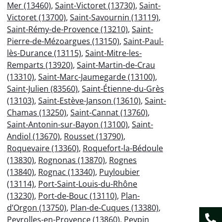
Mer (13460)
,
Saint-Victoret (13730)
,
Saint-
Victoret (13700)
,
Saint-Savournin (13119)
,
Saint-Rémy-de-Provence (13210)
,
Saint-
Pierre-de-Mézoargues (13150)
,
Saint-Paul-
lès-Durance (13115)
,
Saint-Mitre-les-
Remparts (13920)
,
Saint-Martin-de-Crau
(13310)
,
Saint-Marc-Jaumegarde (13100)
,
Saint-Julien (83560)
,
Saint-Étienne-du-Grès
(13103)
,
Saint-Estève-Janson (13610)
,
Saint-
Chamas (13250)
,
Saint-Cannat (13760)
,
Saint-Antonin-sur-Bayon (13100)
,
Saint-
Andiol (13670)
,
Rousset (13790)
,
Roquevaire (13360)
,
Roquefort-la-Bédoule
(13830)
,
Rognonas (13870)
,
Rognes
(13840)
,
Rognac (13340)
,
Puyloubier
(13114)
,
Port-Saint-Louis-du-Rhône
(13230)
,
Port-de-Bouc (13110)
,
Plan-
d’Orgon (13750)
,
Plan-de-Cuques (13380)
,
Peyrolles-en-Provence (13860)
,
Peypin