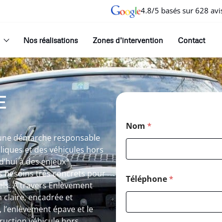
4.8/5 basés sur 628 avi
Nos réalisations
Zones d’intervention
Contact
E
Nom
*
s une démarche responsable
lliques et des véhicules hors
d’hui à des enjeux
 besoins très concrets pour
Téléphone
*
els. À travers Enlèvement
n claire, encadrée et
, l’enlèvement épave et le
truction véhicule hors