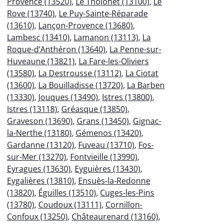
Provence (13520)
,
Le Tholonet (13100)
,
Le
Rove (13740)
,
Le Puy-Sainte-Réparade
(13610)
,
Lançon-Provence (13680)
,
Lambesc (13410)
,
Lamanon (13113)
,
La
Roque-d’Anthéron (13640)
,
La Penne-sur-
Huveaune (13821)
,
La Fare-les-Oliviers
(13580)
,
La Destrousse (13112)
,
La Ciotat
(13600)
,
La Bouilladisse (13720)
,
La Barben
(13330)
,
Jouques (13490)
,
Istres (13800)
,
Istres (13118)
,
Gréasque (13850)
,
Graveson (13690)
,
Grans (13450)
,
Gignac-
la-Nerthe (13180)
,
Gémenos (13420)
,
Gardanne (13120)
,
Fuveau (13710)
,
Fos-
sur-Mer (13270)
,
Fontvieille (13990)
,
Eyragues (13630)
,
Eyguières (13430)
,
Eygalières (13810)
,
Ensuès-la-Redonne
(13820)
,
Éguilles (13510)
,
Cuges-les-Pins
(13780)
,
Coudoux (13111)
,
Cornillon-
Confoux (13250)
,
Châteaurenard (13160)
,