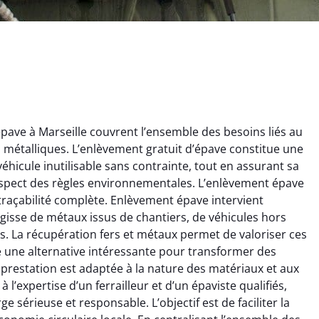
ave à Marseille couvrent l’ensemble des besoins liés au
ts métalliques. L’enlèvement gratuit d’épave constitue une
éhicule inutilisable sans contrainte, tout en assurant sa
espect des règles environnementales. L’enlèvement épave
 traçabilité complète. Enlèvement épave intervient
ginie Lambert
Jérôme Meunier
’agisse de métaux issus de chantiers, de véhicules hors
. La récupération fers et métaux permet de valoriser ces
6 février 2025
21 octobre 2024
re une alternative intéressante pour transformer des
 pour se débarrasser
Service de recyclage efficace
prestation est adaptée à la nature des matériaux et aux
ux métaux ! Équipe
et écologique. Enlèvement
 l’expertise d’un ferrailleur et d’un épaviste qualifiés,
ce qui a tout enlevé
rapide de ma vieille
 sérieuse et responsable. L’objectif est de faciliter la
laisser de traces.
chaudière et démarche