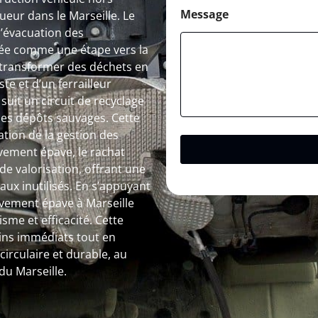
Message
eur dans le Marseille. Le
l’évacuation des
ée comme une étape vers la
 transformer des déchets en
te et d’un ferrailleur
uit un circuit de recyclage
t les dépôts sauvages. Cette
tion de la gestion des
èvement épave, le rachat
de valorisation, offrant une
ux inutilisés. En s’appuyant
èvement épave à Marseille
me et efficacité. Cette
ins immédiats tout en
irculaire et durable, au
du Marseille.