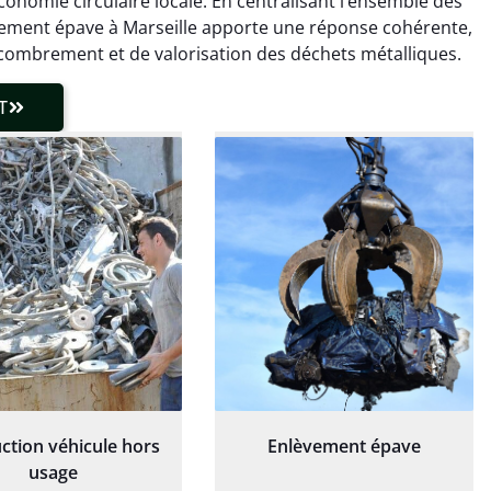
onomie circulaire locale. En centralisant l’ensemble des
 client très réactif.
transparente. Je
recommande !
lèvement épave à Marseille apporte une réponse cohérente,
combrement et de valorisation des déchets métalliques.
T
ction véhicule hors
Enlèvement épave
usage