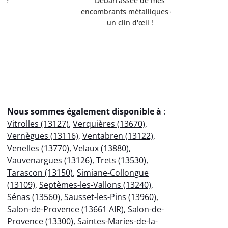
Débarrassée de mes
professio
encombrants métalliques en
votre
un clin d'œil !
éco
Nous sommes également disponible à
:
Vitrolles (13127)
,
Verquières (13670)
,
Vernègues (13116)
,
Ventabren (13122)
,
Venelles (13770)
,
Velaux (13880)
,
Vauvenargues (13126)
,
Trets (13530)
,
Tarascon (13150)
,
Simiane-Collongue
(13109)
,
Septèmes-les-Vallons (13240)
,
Sénas (13560)
,
Sausset-les-Pins (13960)
,
Salon-de-Provence (13661 AIR)
,
Salon-de-
Provence (13300)
,
Saintes-Maries-de-la-