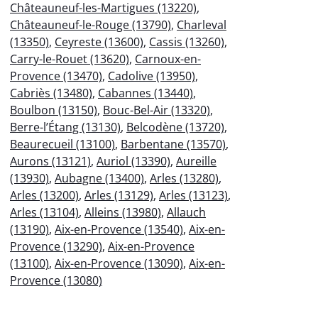
Châteauneuf-les-Martigues (13220)
,
Châteauneuf-le-Rouge (13790)
,
Charleval
(13350)
,
Ceyreste (13600)
,
Cassis (13260)
,
Carry-le-Rouet (13620)
,
Carnoux-en-
Provence (13470)
,
Cadolive (13950)
,
Cabriès (13480)
,
Cabannes (13440)
,
Boulbon (13150)
,
Bouc-Bel-Air (13320)
,
Berre-l’Étang (13130)
,
Belcodène (13720)
,
Beaurecueil (13100)
,
Barbentane (13570)
,
Aurons (13121)
,
Auriol (13390)
,
Aureille
(13930)
,
Aubagne (13400)
,
Arles (13280)
,
Arles (13200)
,
Arles (13129)
,
Arles (13123)
,
Arles (13104)
,
Alleins (13980)
,
Allauch
(13190)
,
Aix-en-Provence (13540)
,
Aix-en-
Provence (13290)
,
Aix-en-Provence
(13100)
,
Aix-en-Provence (13090)
,
Aix-en-
Provence (13080)