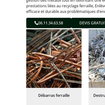
gestion des métaux tout en favorisant une éc
Service
prestations liées au recyclage ferraille, En
efficace et durable aux problématiques d’en
06.11.34.63.58
DEVIS GRATUI
Débarras ferraille
Destru