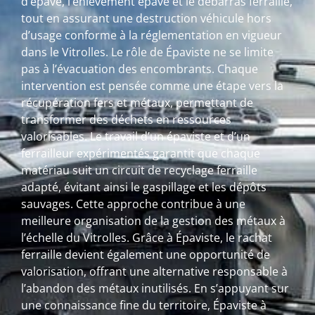
d’épave, l’enlèvement épave et le débarras ferraille,
tout en assurant une destruction véhicule hors
d’usage conforme à la réglementation en vigueur
dans le Vitrolles. Le rôle de Épaviste ne se limite
pas à l’évacuation des encombrants. Chaque
intervention est pensée comme une étape vers la
récupération fers et métaux, permettant de
transformer des déchets en ressources
valorisables. Le travail d’un épaviste et d’un
ferrailleur expérimentés garantit que chaque
matériau suit un circuit de recyclage ferraille
adapté, évitant ainsi le gaspillage et les dépôts
sauvages. Cette approche contribue à une
meilleure organisation de la gestion des métaux à
l’échelle du Vitrolles. Grâce à Épaviste, le rachat
ferraille devient également une opportunité de
valorisation, offrant une alternative responsable à
l’abandon des métaux inutilisés. En s’appuyant sur
une connaissance fine du territoire, Épaviste à