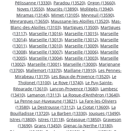
Pélissanne (13330)
,
Paradou (13520)
,
Orgon (13660)
,
Noves (13550)
,
Mouriès (13890)
,
Mollégès (13940)
,
Miramas (13140)
,
Mimet (13105)
,
Meyreuil (13590)
,
Meyrargues (13650)
,
Maussane-les-Alpilles (13520)
,
Mas-
Blanc-des-Alpilles (13103)
,
Martigues (13500)
,
Martigues
(13117)
,
Marseille (13016)
,
Marseille (13015)
,
Marseille
(13014)
,
Marseille (13013)
,
Marseille (13012)
,
Marseille
(13011)
,
Marseille (13010)
,
Marseille (13009)
,
Marseille
(13008)
,
Marseille (13007)
,
Marseille (13006)
,
Marseille
(13005)
,
Marseille (13004)
,
Marseille (13003)
,
Marseille
(13002)
,
Marseille (13001)
,
Marseille (13000)
,
Marignane
(13700)
,
Mallemort (13370)
,
Maillane (13910)
,
Les Pennes-
Mirabeau (13170)
,
Les Baux-de-Provence (13520)
,
Le
Tholonet (13100)
,
Le Rove (13740)
,
Le Puy-Sainte-
Réparade (13610)
,
Lançon-Provence (13680)
,
Lambesc
(13410)
,
Lamanon (13113)
,
La Roque-d’Anthéron (13640)
,
La Penne-sur-Huveaune (13821)
,
La Fare-les-Oliviers
(13580)
,
La Destrousse (13112)
,
La Ciotat (13600)
,
La
Bouilladisse (13720)
,
La Barben (13330)
,
Jouques (13490)
,
Istres (13800)
,
Istres (13118)
,
Gréasque (13850)
,
Graveson
(13690)
,
Grans (13450)
,
Gignac-la-Nerthe (13180)
,