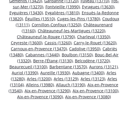
Gémenos (13420)
,
Gardanne (13120)
,
Fuveau (13710)
,
Fos-
sur-Mer (13270)
,
Fontvieille (13990)
,
Eyragues (13630)
,
Eyguières (13430)
,
Eygalières (13810)
,
Ensuès-la-Redonne
(13820)
,
Éguilles (13510)
,
Cuges-les-Pins (13780)
,
Coudoux
(13111)
,
Cornillon-Confoux (13250)
,
Châteaurenard
(13160)
,
Châteauneuf-les-Martigues (13220)
,
Châteauneuf-le-Rouge (13790)
,
Charleval (13350)
,
Ceyreste (13600)
,
Cassis (13260)
,
Carry-le-Rouet (13620)
,
Carnoux-en-Provence (13470)
,
Cadolive (13950)
,
Cabriès
(13480)
,
Cabannes (13440)
,
Boulbon (13150)
,
Bouc-Bel-Air
(13320)
,
Berre-l’Étang (13130)
,
Belcodène (13720)
,
Beaurecueil (13100)
,
Barbentane (13570)
,
Aurons (13121)
,
Auriol (13390)
,
Aureille (13930)
,
Aubagne (13400)
,
Arles
(13280)
,
Arles (13200)
,
Arles (13129)
,
Arles (13123)
,
Arles
(13104)
,
Alleins (13980)
,
Allauch (13190)
,
Aix-en-Provence
(13540)
,
Aix-en-Provence (13290)
,
Aix-en-Provence (13100)
,
Aix-en-Provence (13090)
,
Aix-en-Provence (13080)