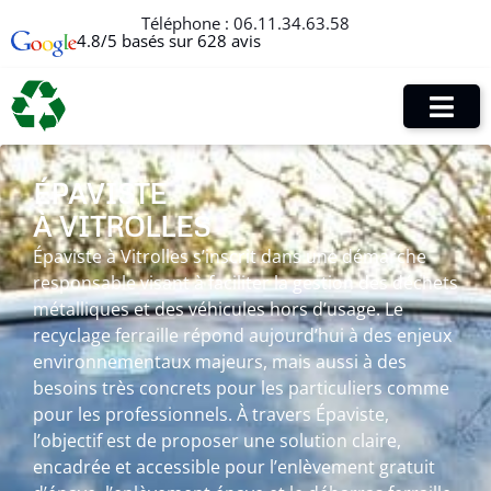
Téléphone :
06.11.34.63.58
4.8/5 basés sur 628 avis
ÉPAVISTE
À VITROLLES
Épaviste à Vitrolles s’inscrit dans une démarche
responsable visant à faciliter la gestion des déchets
métalliques et des véhicules hors d’usage. Le
recyclage ferraille répond aujourd’hui à des enjeux
environnementaux majeurs, mais aussi à des
besoins très concrets pour les particuliers comme
pour les professionnels. À travers Épaviste,
l’objectif est de proposer une solution claire,
encadrée et accessible pour l’enlèvement gratuit