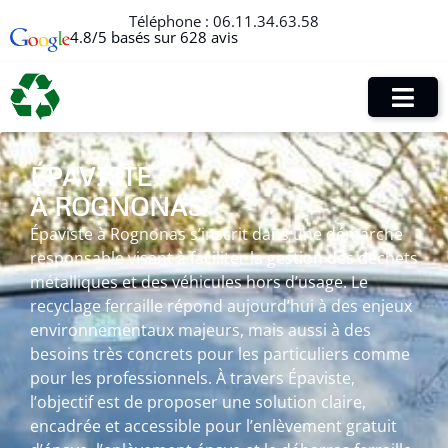
Téléphone :
06.11.34.63.58
4.8/5 basés sur 628 avis
ÉPAVISTE
À ROGNONAS
Épaviste à Rognonas s’inscrit dans une démarche
responsable visant à faciliter la gestion des déchets
métalliques et des véhicules hors d’usage. Le
recyclage ferraille répond aujourd’hui à des enjeux
environnementaux majeurs, mais aussi à des
besoins très concrets pour les particuliers comme
pour les professionnels. À travers Épaviste,
l’objectif est de proposer une solution claire,
encadrée et accessible pour l’enlèvement gratuit