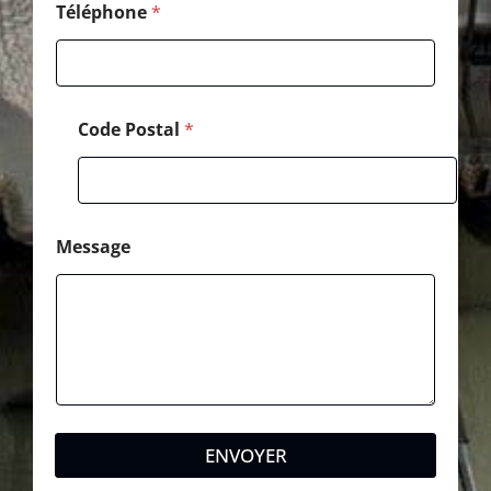
d
Téléphone
*
e
Code Postal
*
Message
ENVOYER