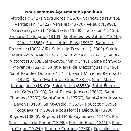
Nous sommes également disponible à
:
Vitrolles (13127)
,
Verquières (13670)
,
Vernègues (13116)
,
Ventabren (13122)
,
Venelles (13770)
,
Velaux (13880)
,
Vauvenargues (13126)
,
Trets (13530)
,
Tarascon (13150)
,
Simiane-Collongue (13109)
,
Septèmes-les-Vallons (13240)
,
Sénas (13560)
,
Sausset-les-Pins (13960)
,
Salon-de-
Provence (13661 AIR)
,
Salon-de-Provence (13300)
,
Saintes-
Maries-de-la-Mer (13460)
,
Saint-Victoret (13730)
,
Saint-
Victoret (13700)
,
Saint-Savournin (13119)
,
Saint-Rémy-de-
Provence (13210)
,
Saint-Pierre-de-Mézoargues (13150)
,
Saint-Paul-lès-Durance (13115)
,
Saint-Mitre-les-Remparts
(13920)
,
Saint-Martin-de-Crau (13310)
,
Saint-Marc-
Jaumegarde (13100)
,
Saint-Julien (83560)
,
Saint-Étienne-
du-Grès (13103)
,
Saint-Estève-Janson (13610)
,
Saint-
Chamas (13250)
,
Saint-Cannat (13760)
,
Saint-Antonin-sur-
Bayon (13100)
,
Saint-Andiol (13670)
,
Rousset (13790)
,
Roquevaire (13360)
,
Roquefort-la-Bédoule (13830)
,
Rognes (13840)
,
Rognac (13340)
,
Puyloubier (13114)
,
Port-
Saint-Louis-du-Rhône (13230)
,
Port-de-Bouc (13110)
,
Plan-
d’Orgon (13750)
,
Plan-de-Cuques (13380)
,
Peyrolles-en-