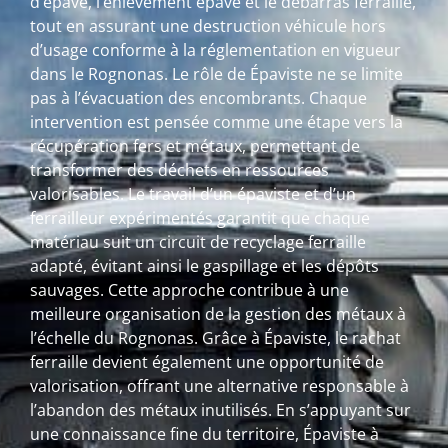
d’épave, l’enlèvement épave et le débarras ferraille,
tout en assurant une destruction véhicule hors
d’usage conforme à la réglementation en vigueur
dans le Rognonas. Le rôle de Épaviste ne se limite
pas à l’évacuation des encombrants. Chaque
intervention est pensée comme une étape vers la
récupération fers et métaux, permettant de
transformer des déchets en ressources
valorisables. Le travail d’un épaviste et d’un
ferrailleur expérimentés garantit que chaque
matériau suit un circuit de recyclage ferraille
adapté, évitant ainsi le gaspillage et les dépôts
sauvages. Cette approche contribue à une
meilleure organisation de la gestion des métaux à
l’échelle du Rognonas. Grâce à Épaviste, le rachat
ferraille devient également une opportunité de
valorisation, offrant une alternative responsable à
l’abandon des métaux inutilisés. En s’appuyant sur
une connaissance fine du territoire, Épaviste à