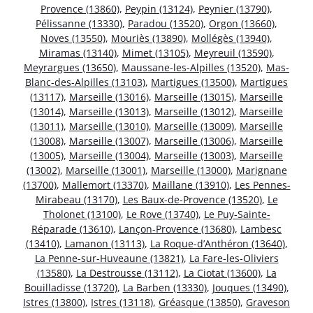
Provence (13860)
,
Peypin (13124)
,
Peynier (13790)
,
Pélissanne (13330)
,
Paradou (13520)
,
Orgon (13660)
,
Noves (13550)
,
Mouriès (13890)
,
Mollégès (13940)
,
Miramas (13140)
,
Mimet (13105)
,
Meyreuil (13590)
,
Meyrargues (13650)
,
Maussane-les-Alpilles (13520)
,
Mas-
Blanc-des-Alpilles (13103)
,
Martigues (13500)
,
Martigues
(13117)
,
Marseille (13016)
,
Marseille (13015)
,
Marseille
(13014)
,
Marseille (13013)
,
Marseille (13012)
,
Marseille
(13011)
,
Marseille (13010)
,
Marseille (13009)
,
Marseille
(13008)
,
Marseille (13007)
,
Marseille (13006)
,
Marseille
(13005)
,
Marseille (13004)
,
Marseille (13003)
,
Marseille
(13002)
,
Marseille (13001)
,
Marseille (13000)
,
Marignane
(13700)
,
Mallemort (13370)
,
Maillane (13910)
,
Les Pennes-
Mirabeau (13170)
,
Les Baux-de-Provence (13520)
,
Le
Tholonet (13100)
,
Le Rove (13740)
,
Le Puy-Sainte-
Réparade (13610)
,
Lançon-Provence (13680)
,
Lambesc
(13410)
,
Lamanon (13113)
,
La Roque-d’Anthéron (13640)
,
La Penne-sur-Huveaune (13821)
,
La Fare-les-Oliviers
(13580)
,
La Destrousse (13112)
,
La Ciotat (13600)
,
La
Bouilladisse (13720)
,
La Barben (13330)
,
Jouques (13490)
,
Istres (13800)
,
Istres (13118)
,
Gréasque (13850)
,
Graveson