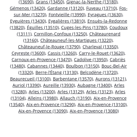
(13690)
,
Grans (13450)
,
Gignac-la-Nerthe (13180)
,
Gémenos (13420)
,
Gardanne (13120)
,
Fuveau (13710)
,
Fos-
sur-Mer (13270)
,
Fontvieille (13990)
,
Eyragues (13630)
,
Eyguières (13430)
,
Eygalières (13810)
,
Ensuès-la-Redonne
(13820)
,
Éguilles (13510)
,
Cuges-les-Pins (13780)
,
Coudoux
(13111)
,
Cornillon-Confoux (13250)
,
Châteaurenard
(13160)
,
Châteauneuf-les-Martigues (13220)
,
Châteauneuf-le-Rouge (13790)
,
Charleval (13350)
,
Ceyreste (13600)
,
Cassis (13260)
,
Carry-le-Rouet (13620)
,
Carnoux-en-Provence (13470)
,
Cadolive (13950)
,
Cabriès
(13480)
,
Cabannes (13440)
,
Boulbon (13150)
,
Bouc-Bel-Air
(13320)
,
Berre-l’Étang (13130)
,
Belcodène (13720)
,
Beaurecueil (13100)
,
Barbentane (13570)
,
Aurons (13121)
,
Auriol (13390)
,
Aureille (13930)
,
Aubagne (13400)
,
Arles
(13280)
,
Arles (13200)
,
Arles (13129)
,
Arles (13123)
,
Arles
(13104)
,
Alleins (13980)
,
Allauch (13190)
,
Aix-en-Provence
(13540)
,
Aix-en-Provence (13290)
,
Aix-en-Provence (13100)
,
Aix-en-Provence (13090)
,
Aix-en-Provence (13080)