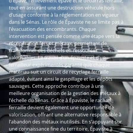
d’épave, l’enlèvement épave et le débarras ferraille,
tout en assurant une destruction véhicule hors
d’usage conforme à la réglementation en vigueur
dans le Sénas. Le rôle de Épaviste ne se limite pas à
l’évacuation des encombrants. Chaque
intervention est pensée comme une étape vers la
récupération fers et métaux, permettant de
transformer des déchets en ressources
valorisables. Le travail d’un épaviste et d’un
ferrailleur expérimentés garantit que chaque
matériau suit un circuit de recyclage ferraille
adapté, évitant ainsi le gaspillage et les dépôts
sauvages. Cette approche contribue à une
meilleure organisation de la gestion des métaux à
l’échelle du Sénas. Grâce à Épaviste, le rachat
ferraille devient également une opportunité de
valorisation, offrant une alternative responsable à
l’abandon des métaux inutilisés. En s’appuyant sur
une connaissance fine du territoire, Épaviste à