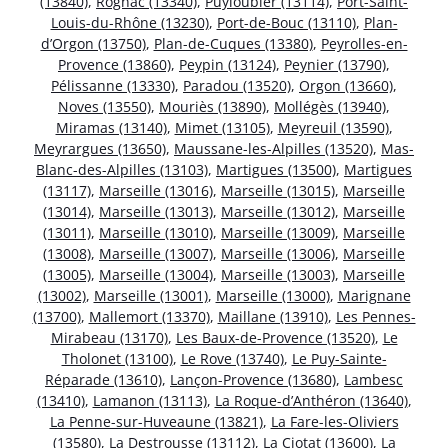
(13840)
,
Rognac (13340)
,
Puyloubier (13114)
,
Port-Saint-
Louis-du-Rhône (13230)
,
Port-de-Bouc (13110)
,
Plan-
d’Orgon (13750)
,
Plan-de-Cuques (13380)
,
Peyrolles-en-
Provence (13860)
,
Peypin (13124)
,
Peynier (13790)
,
Pélissanne (13330)
,
Paradou (13520)
,
Orgon (13660)
,
Noves (13550)
,
Mouriès (13890)
,
Mollégès (13940)
,
Miramas (13140)
,
Mimet (13105)
,
Meyreuil (13590)
,
Meyrargues (13650)
,
Maussane-les-Alpilles (13520)
,
Mas-
Blanc-des-Alpilles (13103)
,
Martigues (13500)
,
Martigues
(13117)
,
Marseille (13016)
,
Marseille (13015)
,
Marseille
(13014)
,
Marseille (13013)
,
Marseille (13012)
,
Marseille
(13011)
,
Marseille (13010)
,
Marseille (13009)
,
Marseille
(13008)
,
Marseille (13007)
,
Marseille (13006)
,
Marseille
(13005)
,
Marseille (13004)
,
Marseille (13003)
,
Marseille
(13002)
,
Marseille (13001)
,
Marseille (13000)
,
Marignane
(13700)
,
Mallemort (13370)
,
Maillane (13910)
,
Les Pennes-
Mirabeau (13170)
,
Les Baux-de-Provence (13520)
,
Le
Tholonet (13100)
,
Le Rove (13740)
,
Le Puy-Sainte-
Réparade (13610)
,
Lançon-Provence (13680)
,
Lambesc
(13410)
,
Lamanon (13113)
,
La Roque-d’Anthéron (13640)
,
La Penne-sur-Huveaune (13821)
,
La Fare-les-Oliviers
(13580)
,
La Destrousse (13112)
,
La Ciotat (13600)
,
La