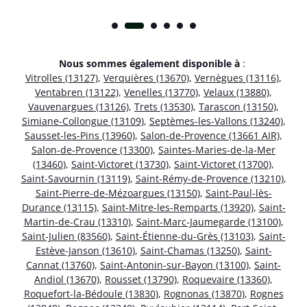
Nous sommes également disponible à
:
Vitrolles (13127)
,
Verquières (13670)
,
Vernègues (13116)
,
Ventabren (13122)
,
Venelles (13770)
,
Velaux (13880)
,
Vauvenargues (13126)
,
Trets (13530)
,
Tarascon (13150)
,
Simiane-Collongue (13109)
,
Septèmes-les-Vallons (13240)
,
Sausset-les-Pins (13960)
,
Salon-de-Provence (13661 AIR)
,
Salon-de-Provence (13300)
,
Saintes-Maries-de-la-Mer
(13460)
,
Saint-Victoret (13730)
,
Saint-Victoret (13700)
,
Saint-Savournin (13119)
,
Saint-Rémy-de-Provence (13210)
,
Saint-Pierre-de-Mézoargues (13150)
,
Saint-Paul-lès-
Durance (13115)
,
Saint-Mitre-les-Remparts (13920)
,
Saint-
Martin-de-Crau (13310)
,
Saint-Marc-Jaumegarde (13100)
,
Saint-Julien (83560)
,
Saint-Étienne-du-Grès (13103)
,
Saint-
Estève-Janson (13610)
,
Saint-Chamas (13250)
,
Saint-
Cannat (13760)
,
Saint-Antonin-sur-Bayon (13100)
,
Saint-
Andiol (13670)
,
Rousset (13790)
,
Roquevaire (13360)
,
Roquefort-la-Bédoule (13830)
,
Rognonas (13870)
,
Rognes