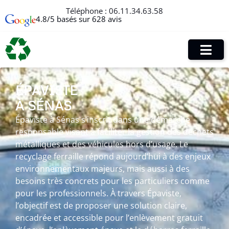
Téléphone :
06.11.34.63.58
4.8/5 basés sur 628 avis
ÉPAVISTE
À SÉNAS
Épaviste à Sénas s’inscrit dans une démarche
responsable visant à faciliter la gestion des déchets
métalliques et des véhicules hors d’usage. Le
recyclage ferraille répond aujourd’hui à des enjeux
environnementaux majeurs, mais aussi à des
besoins très concrets pour les particuliers comme
pour les professionnels. À travers Épaviste,
l’objectif est de proposer une solution claire,
encadrée et accessible pour l’enlèvement gratuit