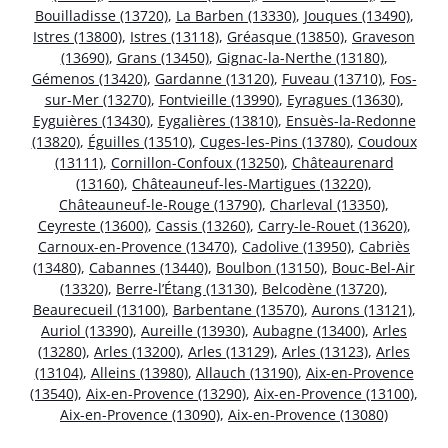
Bouilladisse (13720)
,
La Barben (13330)
,
Jouques (13490)
,
Istres (13800)
,
Istres (13118)
,
Gréasque (13850)
,
Graveson
(13690)
,
Grans (13450)
,
Gignac-la-Nerthe (13180)
,
Gémenos (13420)
,
Gardanne (13120)
,
Fuveau (13710)
,
Fos-
sur-Mer (13270)
,
Fontvieille (13990)
,
Eyragues (13630)
,
Eyguières (13430)
,
Eygalières (13810)
,
Ensuès-la-Redonne
(13820)
,
Éguilles (13510)
,
Cuges-les-Pins (13780)
,
Coudoux
(13111)
,
Cornillon-Confoux (13250)
,
Châteaurenard
(13160)
,
Châteauneuf-les-Martigues (13220)
,
Châteauneuf-le-Rouge (13790)
,
Charleval (13350)
,
Ceyreste (13600)
,
Cassis (13260)
,
Carry-le-Rouet (13620)
,
Carnoux-en-Provence (13470)
,
Cadolive (13950)
,
Cabriès
(13480)
,
Cabannes (13440)
,
Boulbon (13150)
,
Bouc-Bel-Air
(13320)
,
Berre-l’Étang (13130)
,
Belcodène (13720)
,
Beaurecueil (13100)
,
Barbentane (13570)
,
Aurons (13121)
,
Auriol (13390)
,
Aureille (13930)
,
Aubagne (13400)
,
Arles
(13280)
,
Arles (13200)
,
Arles (13129)
,
Arles (13123)
,
Arles
(13104)
,
Alleins (13980)
,
Allauch (13190)
,
Aix-en-Provence
(13540)
,
Aix-en-Provence (13290)
,
Aix-en-Provence (13100)
,
Aix-en-Provence (13090)
,
Aix-en-Provence (13080)