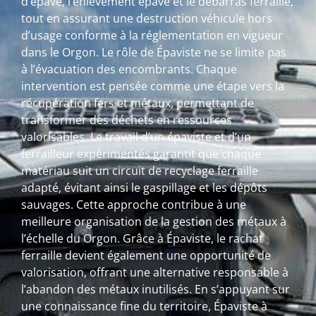
d’épave, l’enlèvement épave et le débarras ferraille,
tout en assurant une destruction véhicule hors
d’usage conforme à la réglementation en vigueur
dans le Orgon. Le rôle de Épaviste ne se limite pas
à l’évacuation des encombrants. Chaque
intervention est pensée comme une étape vers la
récupération fers et métaux, permettant de
transformer des déchets en ressources
valorisables. Le travail d’un épaviste et d’un
ferrailleur expérimentés garantit que chaque
matériau suit un circuit de recyclage ferraille
adapté, évitant ainsi le gaspillage et les dépôts
sauvages. Cette approche contribue à une
meilleure organisation de la gestion des métaux à
l’échelle du Orgon. Grâce à Épaviste, le rachat
ferraille devient également une opportunité de
valorisation, offrant une alternative responsable à
l’abandon des métaux inutilisés. En s’appuyant sur
une connaissance fine du territoire, Épaviste à