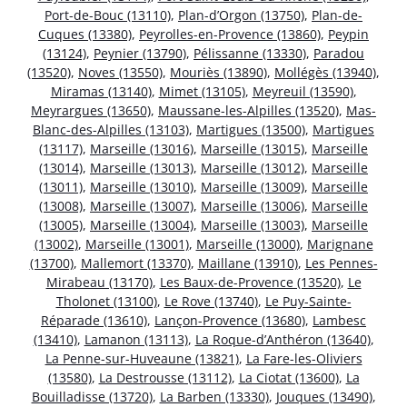
Port-de-Bouc (13110)
,
Plan-d’Orgon (13750)
,
Plan-de-
Cuques (13380)
,
Peyrolles-en-Provence (13860)
,
Peypin
(13124)
,
Peynier (13790)
,
Pélissanne (13330)
,
Paradou
(13520)
,
Noves (13550)
,
Mouriès (13890)
,
Mollégès (13940)
,
Miramas (13140)
,
Mimet (13105)
,
Meyreuil (13590)
,
Meyrargues (13650)
,
Maussane-les-Alpilles (13520)
,
Mas-
Blanc-des-Alpilles (13103)
,
Martigues (13500)
,
Martigues
(13117)
,
Marseille (13016)
,
Marseille (13015)
,
Marseille
(13014)
,
Marseille (13013)
,
Marseille (13012)
,
Marseille
(13011)
,
Marseille (13010)
,
Marseille (13009)
,
Marseille
(13008)
,
Marseille (13007)
,
Marseille (13006)
,
Marseille
(13005)
,
Marseille (13004)
,
Marseille (13003)
,
Marseille
(13002)
,
Marseille (13001)
,
Marseille (13000)
,
Marignane
(13700)
,
Mallemort (13370)
,
Maillane (13910)
,
Les Pennes-
Mirabeau (13170)
,
Les Baux-de-Provence (13520)
,
Le
Tholonet (13100)
,
Le Rove (13740)
,
Le Puy-Sainte-
Réparade (13610)
,
Lançon-Provence (13680)
,
Lambesc
(13410)
,
Lamanon (13113)
,
La Roque-d’Anthéron (13640)
,
La Penne-sur-Huveaune (13821)
,
La Fare-les-Oliviers
(13580)
,
La Destrousse (13112)
,
La Ciotat (13600)
,
La
Bouilladisse (13720)
,
La Barben (13330)
,
Jouques (13490)
,