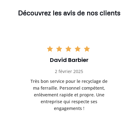
Découvrez les avis de nos clients
David Barbier
2 février 2025
op !
Très bon service pour le recyclage de
Par
tion
ma ferraille. Personnel compétent,
m
. Je
enlèvement rapide et propre. Une
enl
entreprise qui respecte ses
engagements !