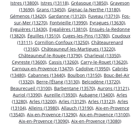
Istres (13800)
,
Istres (13118)
,
Gréasque (13850)
,
Graveson
(13690)
,
Grans (13450)
,
Gignac-la-Nerthe (13180)
,
Gémenos (13420)
,
Gardanne (13120)
,
Fuveau (13710)
,
Fos-
sur-Mer (13270)
,
Fontvieille (13990)
,
Eyragues (13630)
,
Eyguières (13430)
,
Eygalières (13810)
,
Ensuès-la-Redonne
(13820)
,
Éguilles (13510)
,
Cuges-les-Pins (13780)
,
Coudoux
(13111)
,
Cornillon-Confoux (13250)
,
Châteaurenard
(13160)
,
Châteauneuf-les-Martigues (13220)
,
Châteauneuf-le-Rouge (13790)
,
Charleval (13350)
,
Ceyreste (13600)
,
Cassis (13260)
,
Carry-le-Rouet (13620)
,
Carnoux-en-Provence (13470)
,
Cadolive (13950)
,
Cabriès
(13480)
,
Cabannes (13440)
,
Boulbon (13150)
,
Bouc-Bel-Air
(13320)
,
Berre-l’Étang (13130)
,
Belcodène (13720)
,
Beaurecueil (13100)
,
Barbentane (13570)
,
Aurons (13121)
,
Auriol (13390)
,
Aureille (13930)
,
Aubagne (13400)
,
Arles
(13280)
,
Arles (13200)
,
Arles (13129)
,
Arles (13123)
,
Arles
(13104)
,
Alleins (13980)
,
Allauch (13190)
,
Aix-en-Provence
(13540)
,
Aix-en-Provence (13290)
,
Aix-en-Provence (13100)
,
Aix-en-Provence (13090)
,
Aix-en-Provence (13080)