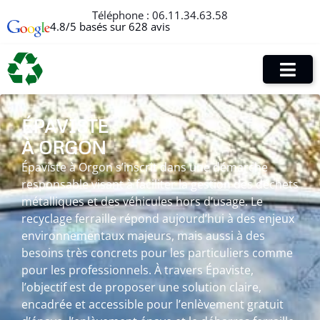
Téléphone :
06.11.34.63.58
4.8/5 basés sur 628 avis
ÉPAVISTE
À ORGON
Épaviste à Orgon s’inscrit dans une démarche
responsable visant à faciliter la gestion des déchets
métalliques et des véhicules hors d’usage. Le
recyclage ferraille répond aujourd’hui à des enjeux
environnementaux majeurs, mais aussi à des
besoins très concrets pour les particuliers comme
pour les professionnels. À travers Épaviste,
l’objectif est de proposer une solution claire,
encadrée et accessible pour l’enlèvement gratuit