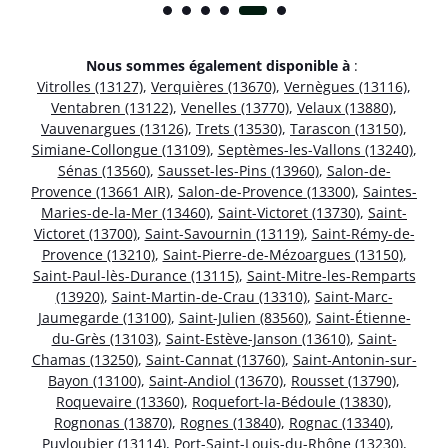
Nous sommes également disponible à
:
Vitrolles (13127)
,
Verquières (13670)
,
Vernègues (13116)
,
Ventabren (13122)
,
Venelles (13770)
,
Velaux (13880)
,
Vauvenargues (13126)
,
Trets (13530)
,
Tarascon (13150)
,
Simiane-Collongue (13109)
,
Septèmes-les-Vallons (13240)
,
Sénas (13560)
,
Sausset-les-Pins (13960)
,
Salon-de-
Provence (13661 AIR)
,
Salon-de-Provence (13300)
,
Saintes-
Maries-de-la-Mer (13460)
,
Saint-Victoret (13730)
,
Saint-
Victoret (13700)
,
Saint-Savournin (13119)
,
Saint-Rémy-de-
Provence (13210)
,
Saint-Pierre-de-Mézoargues (13150)
,
Saint-Paul-lès-Durance (13115)
,
Saint-Mitre-les-Remparts
(13920)
,
Saint-Martin-de-Crau (13310)
,
Saint-Marc-
Jaumegarde (13100)
,
Saint-Julien (83560)
,
Saint-Étienne-
du-Grès (13103)
,
Saint-Estève-Janson (13610)
,
Saint-
Chamas (13250)
,
Saint-Cannat (13760)
,
Saint-Antonin-sur-
Bayon (13100)
,
Saint-Andiol (13670)
,
Rousset (13790)
,
Roquevaire (13360)
,
Roquefort-la-Bédoule (13830)
,
Rognonas (13870)
,
Rognes (13840)
,
Rognac (13340)
,
Puyloubier (13114)
,
Port-Saint-Louis-du-Rhône (13230)
,