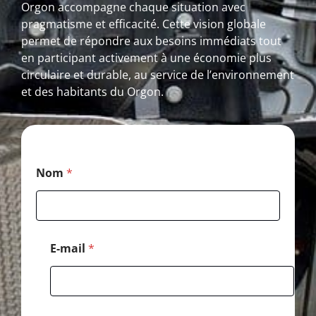
Orgon accompagne chaque situation avec
pragmatisme et efficacité. Cette vision globale
permet de répondre aux besoins immédiats tout
en participant activement à une économie plus
circulaire et durable, au service de l’environnement
et des habitants du Orgon.
*
Nom
*
*
N
o
m
E-mail
*