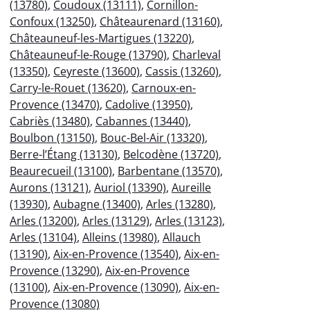
(13780)
,
Coudoux (13111)
,
Cornillon-
Confoux (13250)
,
Châteaurenard (13160)
,
Châteauneuf-les-Martigues (13220)
,
Châteauneuf-le-Rouge (13790)
,
Charleval
(13350)
,
Ceyreste (13600)
,
Cassis (13260)
,
Carry-le-Rouet (13620)
,
Carnoux-en-
Provence (13470)
,
Cadolive (13950)
,
Cabriès (13480)
,
Cabannes (13440)
,
Boulbon (13150)
,
Bouc-Bel-Air (13320)
,
Berre-l’Étang (13130)
,
Belcodène (13720)
,
Beaurecueil (13100)
,
Barbentane (13570)
,
Aurons (13121)
,
Auriol (13390)
,
Aureille
(13930)
,
Aubagne (13400)
,
Arles (13280)
,
Arles (13200)
,
Arles (13129)
,
Arles (13123)
,
Arles (13104)
,
Alleins (13980)
,
Allauch
(13190)
,
Aix-en-Provence (13540)
,
Aix-en-
Provence (13290)
,
Aix-en-Provence
(13100)
,
Aix-en-Provence (13090)
,
Aix-en-
Provence (13080)