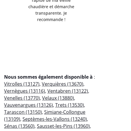
ponctuelle et respectueuse
équipemen
de l'environnement.
Servi
Débarrassée de mes
professio
encombrants métalliques en
votre
un clin d'œil !
éco
Nous sommes également disponible à
:
Vitrolles (13127)
,
Verquières (13670)
,
Vernègues (13116)
,
Ventabren (13122)
,
Venelles (13770)
,
Velaux (13880)
,
Vauvenargues (13126)
,
Trets (13530)
,
Tarascon (13150)
,
Simiane-Collongue
(13109)
,
Septèmes-les-Vallons (13240)
,
Sénas (13560)
,
Sausset-les-Pins (13960)
,