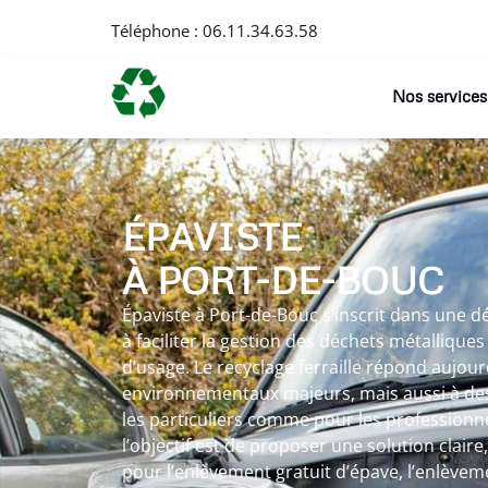
Téléphone :
06.11.34.63.58
Nos services
ÉPAVISTE
À PORT-DE-BOUC
Épaviste à Port-de-Bouc s’inscrit dans une 
à faciliter la gestion des déchets métalliques
d’usage. Le recyclage ferraille répond aujour
environnementaux majeurs, mais aussi à des
les particuliers comme pour les professionne
l’objectif est de proposer une solution claire
pour l’enlèvement gratuit d’épave, l’enlèvem