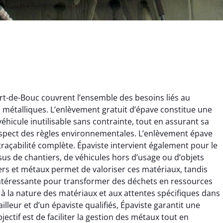
rt-de-Bouc couvrent l’ensemble des besoins liés au
ts métalliques. L’enlèvement gratuit d’épave constitue une
éhicule inutilisable sans contrainte, tout en assurant sa
espect des règles environnementales. L’enlèvement épave
 traçabilité complète. Épaviste intervient également pour le
issus de chantiers, de véhicules hors d’usage ou d’objets
ginie Lambert
Jérôme Meunier
rs et métaux permet de valoriser ces matériaux, tandis
e intéressante pour transformer des déchets en ressources
6 février 2025
21 octobre 2024
 à la nature des matériaux et aux attentes spécifiques dans
 pour se débarrasser
Service de recyclage efficace
ailleur et d’un épaviste qualifiés, Épaviste garantit une
ux métaux ! Équipe
et écologique. Enlèvement
ectif est de faciliter la gestion des métaux tout en