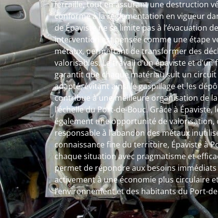
ferraille, tout en assurant une destruction v
conforme à la réglementation en vigueur dan
de Épaviste ne se limite pas à l’évacuation
intervention est pensée comme une étape ver
métaux, permettant de transformer des déc
valorisables. Le travail d’un épaviste et d’un
garantit que chaque matériau suit un circuit 
adapté, évitant ainsi le gaspillage et les dé
contribue à une meilleure organisation de l
l’échelle du Port-de-Bouc. Grâce à Épaviste, l
également une opportunité de valorisation, o
responsable à l’abandon des métaux inutilis
connaissance fine du territoire, Épaviste à
chaque situation avec pragmatisme et efficac
permet de répondre aux besoins immédiats t
activement à une économie plus circulaire et
l’environnement et des habitants du Port-de