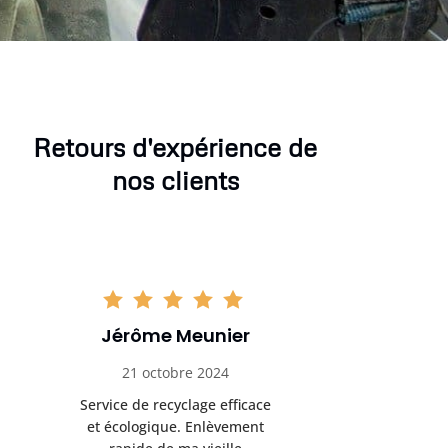
Retours d'expérience de
nos clients
Sophie Gaillard
Marc 
13 novembre 2024
8 déc
Très satisfaite du service de
Excellente 
recyclage ferraille. Équipe
recyclag