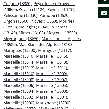
Cuques (13380)
,
Peyrolles-en-Provence
(13860)
,
Peypin (13124)
,
Peynier (13790)
,
Pélissanne (13330)
,
Paradou (13520)
,
Orgon (13660)
,
Noves (13550)
,
Mouriès
(13890)
,
Mollégès (13940)
,
Miramas
(13140)
,
Mimet (13105)
,
Meyreuil (13590)
,
Meyrargues (13650)
,
Maussane-les-Alpilles
(13520)
,
Mas-Blanc-des-Alpilles (13103)
,
Martigues (13500)
,
Martigues (13117)
,
Marseille (13016)
,
Marseille (13015)
,
Marseille (13014)
,
Marseille (13013)
,
Marseille (13012)
,
Marseille (13011)
,
Marseille (13010)
,
Marseille (13009)
,
Marseille (13008)
,
Marseille (13007)
,
Marseille (13006)
,
Marseille (13005)
,
Marseille (13004)
,
Marseille (13003)
,
Marseille (13002)
,
Marseille (13001)
,
Marseille (13000)
,
Marignane (13700)
,
Mallemort (13370)
,
Maillane (13910)
,
Les