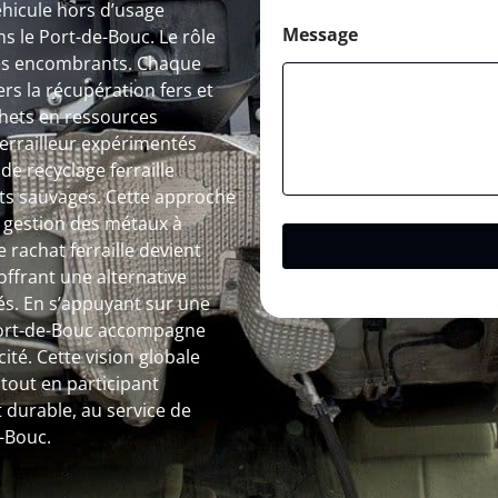
éhicule hors d’usage
Message
s le Port-de-Bouc. Le rôle
 des encombrants. Chaque
s la récupération fers et
hets en ressources
 ferrailleur expérimentés
de recyclage ferraille
pôts sauvages. Cette approche
a gestion des métaux à
e rachat ferraille devient
ffrant une alternative
és. En s’appuyant sur une
 Port-de-Bouc accompagne
ité. Cette vision globale
out en participant
 durable, au service de
-Bouc.