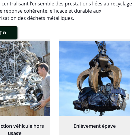
ce qui a tout enlevé
rapide de ma vieille
 centralisant l’ensemble des prestations liées au recyclage
laisser de traces.
chaudière et démarche
ne réponse cohérente, efficace et durable aux
 client très réactif.
transparente. Je
sation des déchets métalliques.
recommande !
T
ction véhicule hors
Enlèvement épave
usage