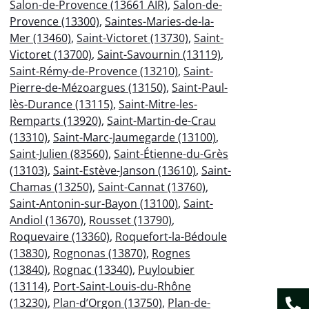
Salon-de-Provence (13661 AIR)
,
Salon-de-
Provence (13300)
,
Saintes-Maries-de-la-
Mer (13460)
,
Saint-Victoret (13730)
,
Saint-
Victoret (13700)
,
Saint-Savournin (13119)
,
Saint-Rémy-de-Provence (13210)
,
Saint-
Pierre-de-Mézoargues (13150)
,
Saint-Paul-
lès-Durance (13115)
,
Saint-Mitre-les-
Remparts (13920)
,
Saint-Martin-de-Crau
(13310)
,
Saint-Marc-Jaumegarde (13100)
,
Saint-Julien (83560)
,
Saint-Étienne-du-Grès
(13103)
,
Saint-Estève-Janson (13610)
,
Saint-
Chamas (13250)
,
Saint-Cannat (13760)
,
Saint-Antonin-sur-Bayon (13100)
,
Saint-
Andiol (13670)
,
Rousset (13790)
,
Roquevaire (13360)
,
Roquefort-la-Bédoule
(13830)
,
Rognonas (13870)
,
Rognes
(13840)
,
Rognac (13340)
,
Puyloubier
(13114)
,
Port-Saint-Louis-du-Rhône
(13230)
,
Plan-d’Orgon (13750)
,
Plan-de-