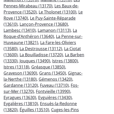
Pennes-Mirabeau (13170)
,
Les Baux-de-
Provence (13520)
,
Le Tholonet (13100)
,
Le
Rove (13740)
,
Le Puy-Sainte-Réparade
(13610)
,
Lançon-Provence (13680)
,
Lambesc (13410)
,
Lamanon (13113)
,
La
Roque-d’Anthéron (13640)
,
La Penne-sur-
Huveaune (13821)
,
La Fare-les-Oliviers
(13580)
,
La Destrousse (13112)
,
La Ciotat
(13600)
,
La Bouilladisse (13720)
,
La Barben
(13330)
,
Jouques (13490)
,
Istres (13800)
,
Istres (13118)
,
Gréasque (13850)
,
Graveson (13690)
,
Grans (13450)
,
Gignac-
la-Nerthe (13180)
,
Gémenos (13420)
,
Gardanne (13120)
,
Fuveau (13710)
,
Fos-
sur-Mer (13270)
,
Fontvieille (13990)
,
Eyragues (13630)
,
Eyguières (13430)
,
Eygalières (13810)
,
Ensuès-la-Redonne
(13820)
,
Éguilles (13510)
,
Cuges-les-Pins