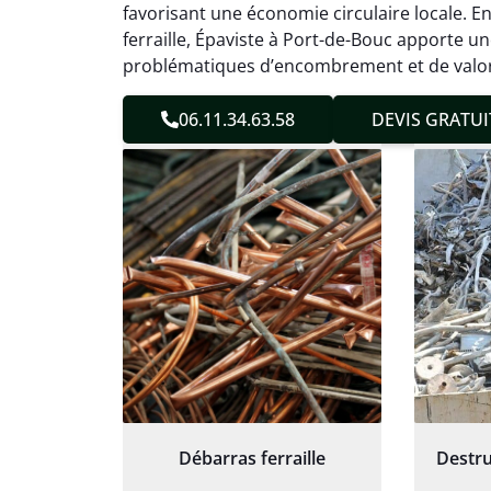
effica
favorisant une économie circulaire locale. En
sans 
ferraille, Épaviste à Port-de-Bouc apporte u
Service
problématiques d’encombrement et de valori
06.11.34.63.58
DEVIS GRATUI
Débarras ferraille
Destru