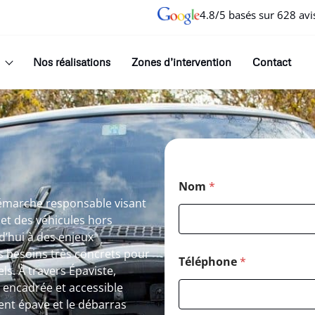
4.8/5 basés sur 628 avi
Nos réalisations
Zones d’intervention
Contact
Nom
*
démarche responsable visant
 et des véhicules hors
d’hui à des enjeux
 besoins très concrets pour
Téléphone
*
ls. À travers Épaviste,
, encadrée et accessible
ent épave et le débarras