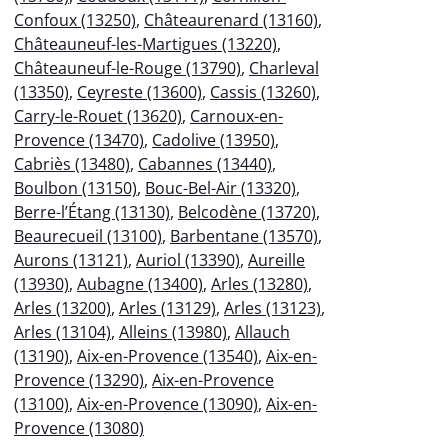
Confoux (13250)
,
Châteaurenard (13160)
,
Châteauneuf-les-Martigues (13220)
,
Châteauneuf-le-Rouge (13790)
,
Charleval
(13350)
,
Ceyreste (13600)
,
Cassis (13260)
,
Carry-le-Rouet (13620)
,
Carnoux-en-
Provence (13470)
,
Cadolive (13950)
,
Cabriès (13480)
,
Cabannes (13440)
,
Boulbon (13150)
,
Bouc-Bel-Air (13320)
,
Berre-l’Étang (13130)
,
Belcodène (13720)
,
Beaurecueil (13100)
,
Barbentane (13570)
,
Aurons (13121)
,
Auriol (13390)
,
Aureille
(13930)
,
Aubagne (13400)
,
Arles (13280)
,
Arles (13200)
,
Arles (13129)
,
Arles (13123)
,
Arles (13104)
,
Alleins (13980)
,
Allauch
(13190)
,
Aix-en-Provence (13540)
,
Aix-en-
Provence (13290)
,
Aix-en-Provence
(13100)
,
Aix-en-Provence (13090)
,
Aix-en-
Provence (13080)