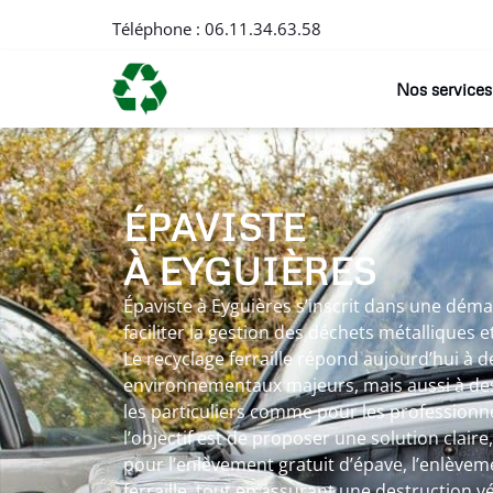
Téléphone :
06.11.34.63.58
Nos services
ÉPAVISTE
À EYGUIÈRES
Épaviste à Eyguières s’inscrit dans une dém
faciliter la gestion des déchets métalliques 
Le recyclage ferraille répond aujourd’hui à d
environnementaux majeurs, mais aussi à des
les particuliers comme pour les professionne
l’objectif est de proposer une solution claire
pour l’enlèvement gratuit d’épave, l’enlèvem
ferraille, tout en assurant une destruction v