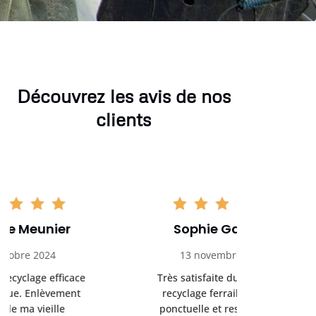
Découvrez les avis de nos
clients
Sophie Gaillard
Marc 
13 novembre 2024
8 déc
Très satisfaite du service de
Excellente 
recyclage ferraille. Équipe
recyclag
ponctuelle et respectueuse
équipemen