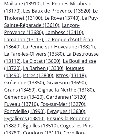
Maillane (13910)
,
Les Pennes-Mirabeau
(13170)
,
Les Baux-de-Provence (13520)
,
Le
Tholonet (13100)
,
Le Rove (13740)
,
Le Puy-
Sainte-Réparade (13610)
,
Lançon-
Provence (13680)
,
Lambesc (13410)
,
Lamanon (13113)
,
La Roque-d’Anthéron
(13640)
,
La Penne-sur-Huveaune (13821)
,
La Fare-les-Oliviers (13580)
,
La Destrousse
(13112)
,
La Ciotat (13600)
,
La Bouilladisse
(13720)
,
La Barben (13330)
,
Jouques
(13490)
,
Istres (13800)
,
Istres (13118)
,
Gréasque (13850)
,
Graveson (13690)
,
Grans (13450)
,
Gignac-la-Nerthe (13180)
,
Gémenos (13420)
,
Gardanne (13120)
,
Fuveau (13710)
,
Fos-sur-Mer (13270)
,
Fontvieille (13990)
,
Eyragues (13630)
,
Eygalières (13810)
,
Ensuès-la-Redonne
(13820)
,
Éguilles (13510)
,
Cuges-les-Pins
(13780)
,
Coudoux (13111)
,
Cornillon-