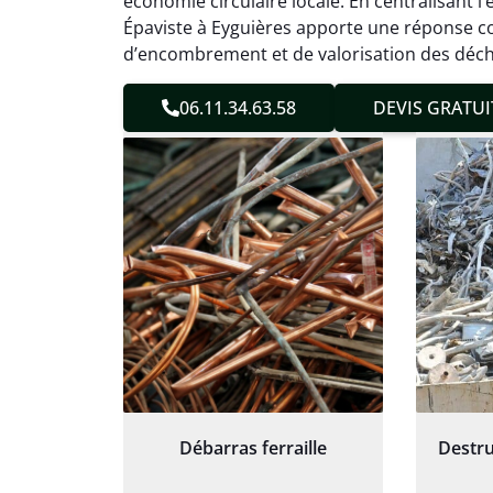
économie circulaire locale. En centralisant l’
sans 
Épaviste à Eyguières apporte une réponse c
Service
d’encombrement et de valorisation des déch
06.11.34.63.58
DEVIS GRATUI
Débarras ferraille
Destru