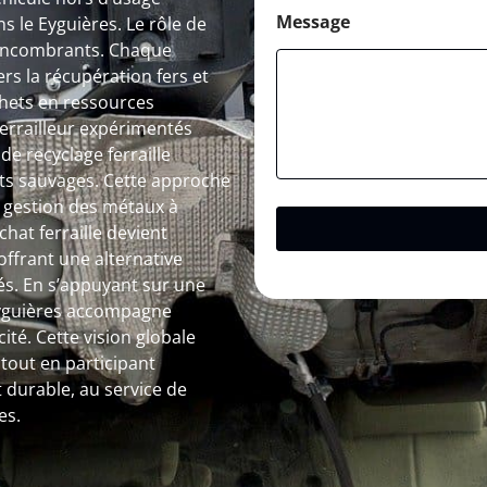
Message
 le Eyguières. Le rôle de
s encombrants. Chaque
s la récupération fers et
hets en ressources
 ferrailleur expérimentés
de recyclage ferraille
pôts sauvages. Cette approche
a gestion des métaux à
chat ferraille devient
ffrant une alternative
és. En s’appuyant sur une
 Eyguières accompagne
ité. Cette vision globale
out en participant
 durable, au service de
es.