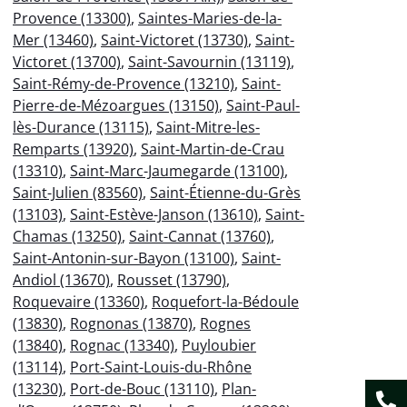
Provence (13300)
,
Saintes-Maries-de-la-
Mer (13460)
,
Saint-Victoret (13730)
,
Saint-
Victoret (13700)
,
Saint-Savournin (13119)
,
Saint-Rémy-de-Provence (13210)
,
Saint-
Pierre-de-Mézoargues (13150)
,
Saint-Paul-
lès-Durance (13115)
,
Saint-Mitre-les-
Remparts (13920)
,
Saint-Martin-de-Crau
(13310)
,
Saint-Marc-Jaumegarde (13100)
,
Saint-Julien (83560)
,
Saint-Étienne-du-Grès
(13103)
,
Saint-Estève-Janson (13610)
,
Saint-
Chamas (13250)
,
Saint-Cannat (13760)
,
Saint-Antonin-sur-Bayon (13100)
,
Saint-
Andiol (13670)
,
Rousset (13790)
,
Roquevaire (13360)
,
Roquefort-la-Bédoule
(13830)
,
Rognonas (13870)
,
Rognes
(13840)
,
Rognac (13340)
,
Puyloubier
(13114)
,
Port-Saint-Louis-du-Rhône
(13230)
,
Port-de-Bouc (13110)
,
Plan-