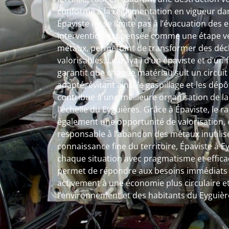
conforme à la réglementation en vigueur dans
Épaviste ne se limite pas à l’évacuation de
intervention est pensée comme une étape ver
métaux, permettant de transformer des déc
valorisables. Le travail d’un épaviste et d’un
garantit que chaque matériau suit un circuit 
adapté, évitant ainsi le gaspillage et les dé
contribue à une meilleure organisation de l
l’échelle du Eyguières. Grâce à Épaviste, le ra
également une opportunité de valorisation, o
responsable à l’abandon des métaux inutilis
connaissance fine du territoire, Épaviste à
chaque situation avec pragmatisme et efficac
permet de répondre aux besoins immédiats t
activement à une économie plus circulaire et
l’environnement et des habitants du Eyguièr