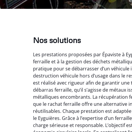
Nos solutions
Les prestations proposées par Épaviste à Ey
ferraille et à la gestion des déchets métalli
pratique pour se débarrasser d’un véhicule i
destruction véhicule hors d’usage dans le r
est réalisé avec rigueur afin de garantir une
débarras ferraille, qu’il s’agisse de métaux 
Vir
métalliques encombrants. La récupération fe
que le rachat ferraille offre une alternativ
2
réutilisables. Chaque prestation est adaptée
Parfait
le Eyguières. Grâce à l’expertise d’un ferraill
des vie
charge sérieuse et responsable. L’objectif es
effica