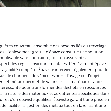
guières couvrent l’ensemble des besoins liés au recyclage
ques. L’enlèvement gratuit d’épave constitue une solution
nutilisable sans contrainte, tout en assurant sa
espect des règles environnementales. L’enlèvement épave
 traçabilité complète. Épaviste intervient également pour le
issus de chantiers, de véhicules hors d’usage ou d’objets
ginie Lambert
Jérôme Meunier
rs et métaux permet de valoriser ces matériaux, tandis
e intéressante pour transformer des déchets en ressources
6 février 2025
21 octobre 2024
 à la nature des matériaux et aux attentes spécifiques dans
 pour se débarrasser
Service de recyclage efficace
eur et d’un épaviste qualifiés, Épaviste garantit une prise en
ux métaux ! Équipe
et écologique. Enlèvement
t de faciliter la gestion des métaux tout en favorisant une
ce qui a tout enlevé
rapide de ma vieille