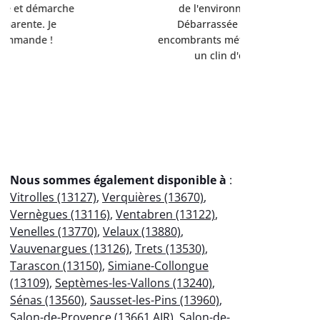
de l'environnement.
Servi
Débarrassée de mes
professio
encombrants métalliques en
votre
un clin d'œil !
éco
Nous sommes également disponible à
:
Vitrolles (13127)
,
Verquières (13670)
,
Vernègues (13116)
,
Ventabren (13122)
,
Venelles (13770)
,
Velaux (13880)
,
Vauvenargues (13126)
,
Trets (13530)
,
Tarascon (13150)
,
Simiane-Collongue
(13109)
,
Septèmes-les-Vallons (13240)
,
Sénas (13560)
,
Sausset-les-Pins (13960)
,
Salon-de-Provence (13661 AIR)
,
Salon-de-