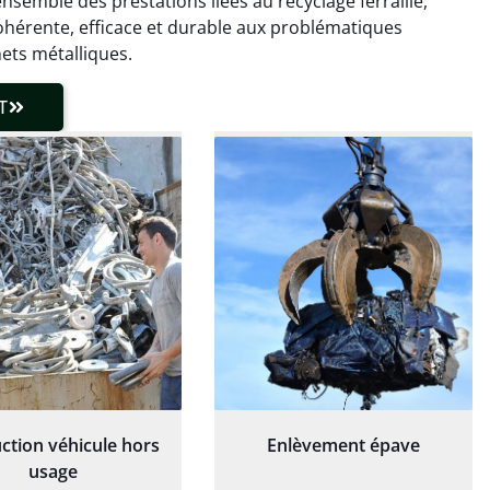
ensemble des prestations liées au recyclage ferraille,
laisser de traces.
chaudière et démarche
ohérente, efficace et durable aux problématiques
 client très réactif.
transparente. Je
ets métalliques.
recommande !
T
ction véhicule hors
Enlèvement épave
usage