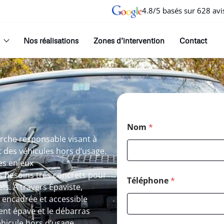
4.8/5 basés sur 628 avi
Nos réalisations
Zones d’intervention
Contact
Nom
*
arche responsable visant à
et des véhicules hors d’usage.
es enjeux
 besoins très concrets pour
Téléphone
*
ls. À travers Épaviste,
, encadrée et accessible
ent épave et le débarras
éhicule hors d’usage