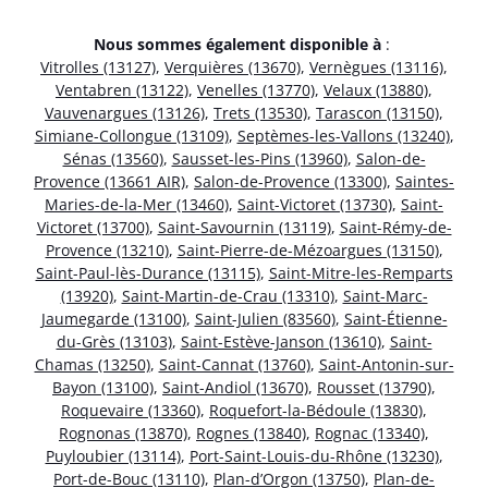
Nous sommes également disponible à
:
Vitrolles (13127)
,
Verquières (13670)
,
Vernègues (13116)
,
Ventabren (13122)
,
Venelles (13770)
,
Velaux (13880)
,
Vauvenargues (13126)
,
Trets (13530)
,
Tarascon (13150)
,
Simiane-Collongue (13109)
,
Septèmes-les-Vallons (13240)
,
Sénas (13560)
,
Sausset-les-Pins (13960)
,
Salon-de-
Provence (13661 AIR)
,
Salon-de-Provence (13300)
,
Saintes-
Maries-de-la-Mer (13460)
,
Saint-Victoret (13730)
,
Saint-
Victoret (13700)
,
Saint-Savournin (13119)
,
Saint-Rémy-de-
Provence (13210)
,
Saint-Pierre-de-Mézoargues (13150)
,
Saint-Paul-lès-Durance (13115)
,
Saint-Mitre-les-Remparts
(13920)
,
Saint-Martin-de-Crau (13310)
,
Saint-Marc-
Jaumegarde (13100)
,
Saint-Julien (83560)
,
Saint-Étienne-
du-Grès (13103)
,
Saint-Estève-Janson (13610)
,
Saint-
Chamas (13250)
,
Saint-Cannat (13760)
,
Saint-Antonin-sur-
Bayon (13100)
,
Saint-Andiol (13670)
,
Rousset (13790)
,
Roquevaire (13360)
,
Roquefort-la-Bédoule (13830)
,
Rognonas (13870)
,
Rognes (13840)
,
Rognac (13340)
,
Puyloubier (13114)
,
Port-Saint-Louis-du-Rhône (13230)
,
Port-de-Bouc (13110)
,
Plan-d’Orgon (13750)
,
Plan-de-