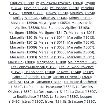
Cuques (13380)
,
Peyrolles-en-Provence (13860)
,
Peypin
(13124)
,
Peynier (13790)
,
Pélissanne (13330)
,
Paradou
(13520)
,
Orgon (13660)
,
Noves (13550)
,
Mouriès (13890)
,
Mollégès (13940)
,
Miramas (13140)
,
Mimet (13105)
,
Meyreuil (13590)
,
Meyrargues (13650)
,
Maussane-les-
Alpilles (13520)
,
Mas-Blanc-des-Alpilles (13103)
,
Martigues (13500)
,
Martigues (13117)
,
Marseille (13016)
,
Marseille (13015)
,
Marseille (13014)
,
Marseille (13013)
,
Marseille (13012)
,
Marseille (13011)
,
Marseille (13010)
,
Marseille (13009)
,
Marseille (13008)
,
Marseille (13007)
,
Marseille (13006)
,
Marseille (13005)
,
Marseille (13004)
,
Marseille (13003)
,
Marseille (13002)
,
Marseille (13001)
,
Marseille (13000)
,
Marignane (13700)
,
Mallemort (13370)
,
Les Pennes-Mirabeau (13170)
,
Les Baux-de-Provence
(13520)
,
Le Tholonet (13100)
,
Le Rove (13740)
,
Le Puy-
Sainte-Réparade (13610)
,
Lançon-Provence (13680)
,
Lambesc (13410)
,
Lamanon (13113)
,
La Roque-d’Anthéron
(13640)
,
La Penne-sur-Huveaune (13821)
,
La Fare-les-
Oliviers (13580)
,
La Destrousse (13112)
,
La Ciotat (13600)
,
La Bouilladisse (13720)
,
La Barben (13330)
,
Jouques
(13490)
,
Istres (13800)
,
Istres (13118)
,
Gréasque (13850)
,