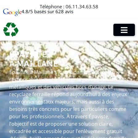
Téléphone :
06.11.34.63.58
4.8/5 basés sur 628 avis
ÉPAVISTE
À MAILLANE
Épaviste à Maillane s’inscrit dans une démarche
responsable visant à faciliter la gestion des déchets
métalliques et des véhicules hors d’usage. Le
recyclage ferraille répond aujourd’hui à des enjeux
environnementaux majeurs, mais aussi à des
besoins très concrets pour les particuliers comme
pour les professionnels. À travers Épaviste,
l’objectif est de proposer une solution claire,
encadrée et accessible pour l’enlèvement gratuit