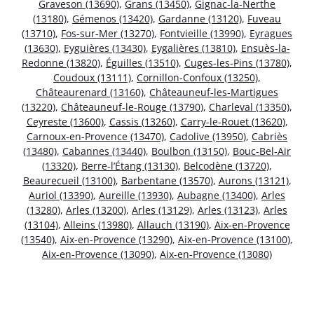
Graveson (13690)
,
Grans (13450)
,
Gignac-la-Nerthe
(13180)
,
Gémenos (13420)
,
Gardanne (13120)
,
Fuveau
(13710)
,
Fos-sur-Mer (13270)
,
Fontvieille (13990)
,
Eyragues
(13630)
,
Eyguières (13430)
,
Eygalières (13810)
,
Ensuès-la-
Redonne (13820)
,
Éguilles (13510)
,
Cuges-les-Pins (13780)
,
Coudoux (13111)
,
Cornillon-Confoux (13250)
,
Châteaurenard (13160)
,
Châteauneuf-les-Martigues
(13220)
,
Châteauneuf-le-Rouge (13790)
,
Charleval (13350)
,
Ceyreste (13600)
,
Cassis (13260)
,
Carry-le-Rouet (13620)
,
Carnoux-en-Provence (13470)
,
Cadolive (13950)
,
Cabriès
(13480)
,
Cabannes (13440)
,
Boulbon (13150)
,
Bouc-Bel-Air
(13320)
,
Berre-l’Étang (13130)
,
Belcodène (13720)
,
Beaurecueil (13100)
,
Barbentane (13570)
,
Aurons (13121)
,
Auriol (13390)
,
Aureille (13930)
,
Aubagne (13400)
,
Arles
(13280)
,
Arles (13200)
,
Arles (13129)
,
Arles (13123)
,
Arles
(13104)
,
Alleins (13980)
,
Allauch (13190)
,
Aix-en-Provence
(13540)
,
Aix-en-Provence (13290)
,
Aix-en-Provence (13100)
,
Aix-en-Provence (13090)
,
Aix-en-Provence (13080)