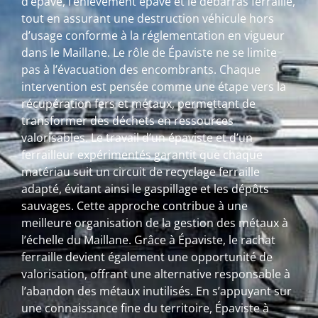
d’épave, l’enlèvement épave et le débarras ferraille,
tout en assurant une destruction véhicule hors
d’usage conforme à la réglementation en vigueur
dans le Maillane. Le rôle de Épaviste ne se limite
pas à l’évacuation des encombrants. Chaque
intervention est pensée comme une étape vers la
récupération fers et métaux, permettant de
transformer des déchets en ressources
valorisables. Le travail d’un épaviste et d’un
ferrailleur expérimentés garantit que chaque
matériau suit un circuit de recyclage ferraille
adapté, évitant ainsi le gaspillage et les dépôts
sauvages. Cette approche contribue à une
meilleure organisation de la gestion des métaux à
l’échelle du Maillane. Grâce à Épaviste, le rachat
ferraille devient également une opportunité de
valorisation, offrant une alternative responsable à
l’abandon des métaux inutilisés. En s’appuyant sur
une connaissance fine du territoire, Épaviste à