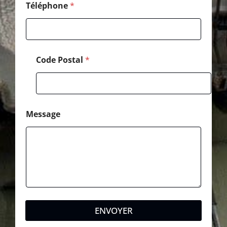
o
Téléphone
*
n
e
P
o
s
Code Postal
*
t
a
l
Message
ENVOYER