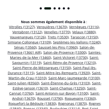
Nous sommes également disponible à
:
Vitrolles (13127)
,
Verquières (13670)
,
Vernègues (13116)
,
Ventabren (13122)
,
Venelles (13770)
,
Velaux (13880)
,
Vauvenargues (13126)
,
Trets (13530)
,
Tarascon (13150)
,
Simiane-Collongue (13109)
,
Septèmes-les-Vallons (13240)
,
Sénas (13560)
,
Sausset-les-Pins (13960)
,
Salon-de-
Provence (13661 AIR)
,
Salon-de-Provence (13300)
,
Saintes-
Maries-de-la-Mer (13460)
,
Saint-Victoret (13730)
,
Saint-
Savournin (13119)
,
Saint-Rémy-de-Provence (13210)
,
Saint-Pierre-de-Mézoargues (13150)
,
Saint-Paul-lès-
Durance (13115)
,
Saint-Mitre-les-Remparts (13920)
,
Saint-
Martin-de-Crau (13310)
,
Saint-Marc-Jaumegarde (13100)
,
Saint-Julien (83560)
,
Saint-Étienne-du-Grès (13103)
,
Saint-
Estève-Janson (13610)
,
Saint-Chamas (13250)
,
Saint-
Cannat (13760)
,
Saint-Antonin-sur-Bayon (13100)
,
Saint-
Andiol (13670)
,
Rousset (13790)
,
Roquevaire (13360)
,
Roquefort-la-Bédoule (13830)
,
Rognonas (13870)
,
Rognes
(13840)
,
Rognac (13340)
,
Puyloubier (13114)
,
Port-Saint-