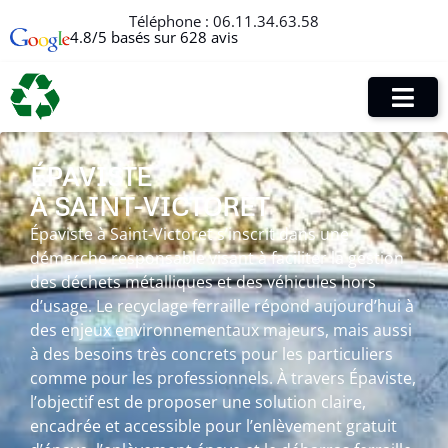
Téléphone :
06.11.34.63.58
4.8/5 basés sur 628 avis
ÉPAVISTE
À SAINT-VICTORET
Épaviste à Saint-Victoret s’inscrit dans une
démarche responsable visant à faciliter la gestion
des déchets métalliques et des véhicules hors
d’usage. Le recyclage ferraille répond aujourd’hui à
des enjeux environnementaux majeurs, mais aussi
à des besoins très concrets pour les particuliers
comme pour les professionnels. À travers Épaviste,
l’objectif est de proposer une solution claire,
encadrée et accessible pour l’enlèvement gratuit