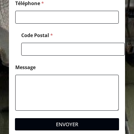
s
Téléphone
*
a
g
e
*
Code Postal
*
Message
ENVOYER