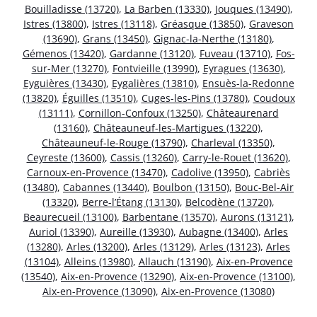
Bouilladisse (13720)
,
La Barben (13330)
,
Jouques (13490)
,
Istres (13800)
,
Istres (13118)
,
Gréasque (13850)
,
Graveson
(13690)
,
Grans (13450)
,
Gignac-la-Nerthe (13180)
,
Gémenos (13420)
,
Gardanne (13120)
,
Fuveau (13710)
,
Fos-
sur-Mer (13270)
,
Fontvieille (13990)
,
Eyragues (13630)
,
Eyguières (13430)
,
Eygalières (13810)
,
Ensuès-la-Redonne
(13820)
,
Éguilles (13510)
,
Cuges-les-Pins (13780)
,
Coudoux
(13111)
,
Cornillon-Confoux (13250)
,
Châteaurenard
(13160)
,
Châteauneuf-les-Martigues (13220)
,
Châteauneuf-le-Rouge (13790)
,
Charleval (13350)
,
Ceyreste (13600)
,
Cassis (13260)
,
Carry-le-Rouet (13620)
,
Carnoux-en-Provence (13470)
,
Cadolive (13950)
,
Cabriès
(13480)
,
Cabannes (13440)
,
Boulbon (13150)
,
Bouc-Bel-Air
(13320)
,
Berre-l’Étang (13130)
,
Belcodène (13720)
,
Beaurecueil (13100)
,
Barbentane (13570)
,
Aurons (13121)
,
Auriol (13390)
,
Aureille (13930)
,
Aubagne (13400)
,
Arles
(13280)
,
Arles (13200)
,
Arles (13129)
,
Arles (13123)
,
Arles
(13104)
,
Alleins (13980)
,
Allauch (13190)
,
Aix-en-Provence
(13540)
,
Aix-en-Provence (13290)
,
Aix-en-Provence (13100)
,
Aix-en-Provence (13090)
,
Aix-en-Provence (13080)