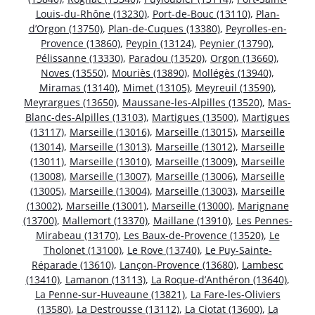
Louis-du-Rhône (13230)
,
Port-de-Bouc (13110)
,
Plan-
d’Orgon (13750)
,
Plan-de-Cuques (13380)
,
Peyrolles-en-
Provence (13860)
,
Peypin (13124)
,
Peynier (13790)
,
Pélissanne (13330)
,
Paradou (13520)
,
Orgon (13660)
,
Noves (13550)
,
Mouriès (13890)
,
Mollégès (13940)
,
Miramas (13140)
,
Mimet (13105)
,
Meyreuil (13590)
,
Meyrargues (13650)
,
Maussane-les-Alpilles (13520)
,
Mas-
Blanc-des-Alpilles (13103)
,
Martigues (13500)
,
Martigues
(13117)
,
Marseille (13016)
,
Marseille (13015)
,
Marseille
(13014)
,
Marseille (13013)
,
Marseille (13012)
,
Marseille
(13011)
,
Marseille (13010)
,
Marseille (13009)
,
Marseille
(13008)
,
Marseille (13007)
,
Marseille (13006)
,
Marseille
(13005)
,
Marseille (13004)
,
Marseille (13003)
,
Marseille
(13002)
,
Marseille (13001)
,
Marseille (13000)
,
Marignane
(13700)
,
Mallemort (13370)
,
Maillane (13910)
,
Les Pennes-
Mirabeau (13170)
,
Les Baux-de-Provence (13520)
,
Le
Tholonet (13100)
,
Le Rove (13740)
,
Le Puy-Sainte-
Réparade (13610)
,
Lançon-Provence (13680)
,
Lambesc
(13410)
,
Lamanon (13113)
,
La Roque-d’Anthéron (13640)
,
La Penne-sur-Huveaune (13821)
,
La Fare-les-Oliviers
(13580)
,
La Destrousse (13112)
,
La Ciotat (13600)
,
La