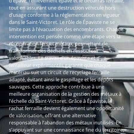
d’épave, l’enlèvement épave et le débarras ferraille,
tout en assurant une destruction véhicule hors
d’usage conforme à la réglementation en vigueur
dans le Saint-Victoret. Le rôle de Épaviste ne se
limite pas à l’évacuation des encombrants. Chaque
intervention est pensée comme une étape vers la
récupération fers et métaux, permettant de
transformer des déchets en ressources
valorisables. Le travail d’un épaviste et d’un
ferrailleur expérimentés garantit que chaque
matériau suit un circuit de recyclage ferraille
adapté, évitant ainsi le gaspillage et les dépôts
sauvages. Cette approche contribue à une
meilleure organisation de la gestion des métaux à
l’échelle du Saint-Victoret. Grâce à Épaviste, le
rachat ferraille devient également une opportunité
de valorisation, offrant une alternative
responsable à l’abandon des métaux inutilisés. En
s’appuyant sur une connaissance fine du territoire,