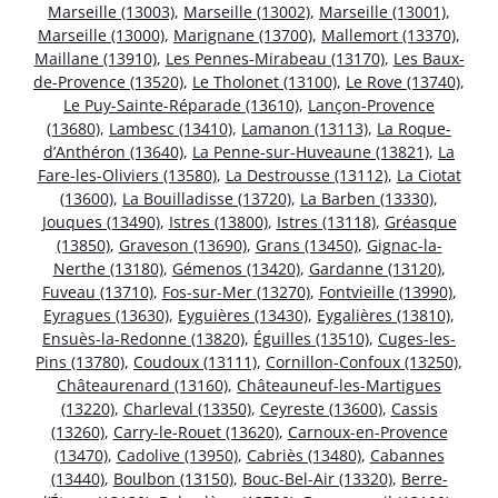
Marseille (13003)
,
Marseille (13002)
,
Marseille (13001)
,
Marseille (13000)
,
Marignane (13700)
,
Mallemort (13370)
,
Maillane (13910)
,
Les Pennes-Mirabeau (13170)
,
Les Baux-
de-Provence (13520)
,
Le Tholonet (13100)
,
Le Rove (13740)
,
Le Puy-Sainte-Réparade (13610)
,
Lançon-Provence
(13680)
,
Lambesc (13410)
,
Lamanon (13113)
,
La Roque-
d’Anthéron (13640)
,
La Penne-sur-Huveaune (13821)
,
La
Fare-les-Oliviers (13580)
,
La Destrousse (13112)
,
La Ciotat
(13600)
,
La Bouilladisse (13720)
,
La Barben (13330)
,
Jouques (13490)
,
Istres (13800)
,
Istres (13118)
,
Gréasque
(13850)
,
Graveson (13690)
,
Grans (13450)
,
Gignac-la-
Nerthe (13180)
,
Gémenos (13420)
,
Gardanne (13120)
,
Fuveau (13710)
,
Fos-sur-Mer (13270)
,
Fontvieille (13990)
,
Eyragues (13630)
,
Eyguières (13430)
,
Eygalières (13810)
,
Ensuès-la-Redonne (13820)
,
Éguilles (13510)
,
Cuges-les-
Pins (13780)
,
Coudoux (13111)
,
Cornillon-Confoux (13250)
,
Châteaurenard (13160)
,
Châteauneuf-les-Martigues
(13220)
,
Charleval (13350)
,
Ceyreste (13600)
,
Cassis
(13260)
,
Carry-le-Rouet (13620)
,
Carnoux-en-Provence
(13470)
,
Cadolive (13950)
,
Cabriès (13480)
,
Cabannes
(13440)
,
Boulbon (13150)
,
Bouc-Bel-Air (13320)
,
Berre-