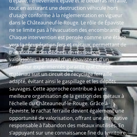
d’épave, l’enlèvement épave et le débarras ferraille,
tout en assurant une destruction véhicule hors
d’usage conforme à la réglementation en vigueur
dans le Châteauneuf-le-Rouge. Le rôle de Épaviste
ne se limite pas à l’évacuation des encombrants.
Chaque intervention est pensée comme une étape
vers la récupération fers et métaux, permettant de
transformer des déchets en ressources
valorisables. Le travail d’un épaviste et d’un
ferrailleur expérimentés garantit que chaque
matériau suit un circuit de recyclage ferraille
adapté, évitant ainsi le gaspillage et les dépôts
sauvages. Cette approche contribue à une
meilleure organisation de la gestion des métaux à
l’échelle du Châteauneuf-le-Rouge. Grâce à
Épaviste, le rachat ferraille devient également une
opportunité de valorisation, offrant une alternative
responsable à l’abandon des métaux inutilisés. En
s’appuyant sur une connaissance fine du territoire,