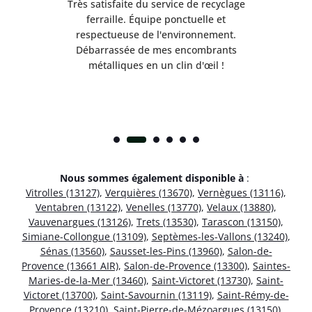
Très satisfaite du service de recyclage
Exc
e ma
ferraille. Équipe ponctuelle et
respectueuse de l'environnement.
!
Débarrassée de mes encombrants
métalliques en un clin d'œil !
Nous sommes également disponible à
:
Vitrolles (13127)
,
Verquières (13670)
,
Vernègues (13116)
,
Ventabren (13122)
,
Venelles (13770)
,
Velaux (13880)
,
Vauvenargues (13126)
,
Trets (13530)
,
Tarascon (13150)
,
Simiane-Collongue (13109)
,
Septèmes-les-Vallons (13240)
,
Sénas (13560)
,
Sausset-les-Pins (13960)
,
Salon-de-
Provence (13661 AIR)
,
Salon-de-Provence (13300)
,
Saintes-
Maries-de-la-Mer (13460)
,
Saint-Victoret (13730)
,
Saint-
Victoret (13700)
,
Saint-Savournin (13119)
,
Saint-Rémy-de-
Provence (13210)
,
Saint-Pierre-de-Mézoargues (13150)
,