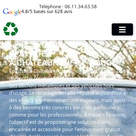
Téléphone :
06.11.34.63.58
4.8/5 basés sur 628 avis
ÉPAVISTE
À CHÂTEAUNEUF-LE-ROUGE
Épaviste à Châteauneuf-le-Rouge s’inscrit dans une
démarche responsable visant à faciliter la gestion
des déchets métalliques et des véhicules hors
d’usage. Le recyclage ferraille répond aujourd’hui à
des enjeux environnementaux majeurs, mais aussi
à des besoins très concrets pour les particuliers
comme pour les professionnels. À travers Épaviste,
l’objectif est de proposer une solution claire,
encadrée et accessible pour l’enlèvement gratuit