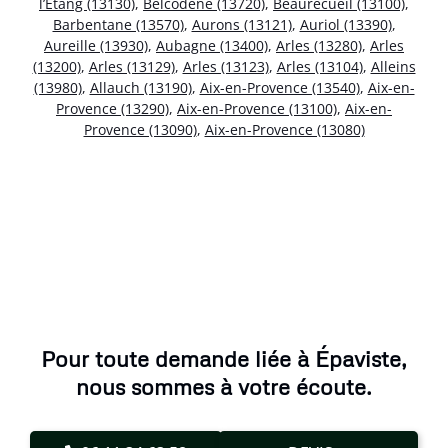
l’Étang (13130)
,
Belcodène (13720)
,
Beaurecueil (13100)
,
Barbentane (13570)
,
Aurons (13121)
,
Auriol (13390)
,
Aureille (13930)
,
Aubagne (13400)
,
Arles (13280)
,
Arles
(13200)
,
Arles (13129)
,
Arles (13123)
,
Arles (13104)
,
Alleins
(13980)
,
Allauch (13190)
,
Aix-en-Provence (13540)
,
Aix-en-
Provence (13290)
,
Aix-en-Provence (13100)
,
Aix-en-
Provence (13090)
,
Aix-en-Provence (13080)
Pour toute demande liée à Épaviste,
nous sommes à votre écoute.