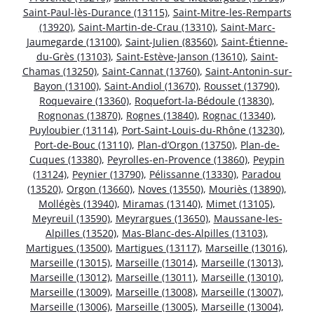
Saint-Paul-lès-Durance (13115)
,
Saint-Mitre-les-Remparts
(13920)
,
Saint-Martin-de-Crau (13310)
,
Saint-Marc-
Jaumegarde (13100)
,
Saint-Julien (83560)
,
Saint-Étienne-
du-Grès (13103)
,
Saint-Estève-Janson (13610)
,
Saint-
Chamas (13250)
,
Saint-Cannat (13760)
,
Saint-Antonin-sur-
Bayon (13100)
,
Saint-Andiol (13670)
,
Rousset (13790)
,
Roquevaire (13360)
,
Roquefort-la-Bédoule (13830)
,
Rognonas (13870)
,
Rognes (13840)
,
Rognac (13340)
,
Puyloubier (13114)
,
Port-Saint-Louis-du-Rhône (13230)
,
Port-de-Bouc (13110)
,
Plan-d’Orgon (13750)
,
Plan-de-
Cuques (13380)
,
Peyrolles-en-Provence (13860)
,
Peypin
(13124)
,
Peynier (13790)
,
Pélissanne (13330)
,
Paradou
(13520)
,
Orgon (13660)
,
Noves (13550)
,
Mouriès (13890)
,
Mollégès (13940)
,
Miramas (13140)
,
Mimet (13105)
,
Meyreuil (13590)
,
Meyrargues (13650)
,
Maussane-les-
Alpilles (13520)
,
Mas-Blanc-des-Alpilles (13103)
,
Martigues (13500)
,
Martigues (13117)
,
Marseille (13016)
,
Marseille (13015)
,
Marseille (13014)
,
Marseille (13013)
,
Marseille (13012)
,
Marseille (13011)
,
Marseille (13010)
,
Marseille (13009)
,
Marseille (13008)
,
Marseille (13007)
,
Marseille (13006)
,
Marseille (13005)
,
Marseille (13004)
,