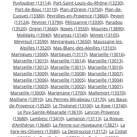
Puyloubier (13114)
,
Port-Saint-Louis-du-Rhône (13230)
,
Port-de-Bouc (13110)
,
Plan-d’Orgon (13750)
,
Plan-de-
Cuques (13380)
,
Peyrolles-en-Provence (13860)
,
Peypin
(13124)
,
Peynier (13790)
,
Pélissanne (13330)
,
Paradou
(13520)
,
Orgon (13660)
,
Noves (13550)
,
Mouriès (13890)
,
Mollégès (13940)
,
Miramas (13140)
,
Mimet (13105)
,
Meyreuil (13590)
,
Meyrargues (13650)
,
Maussane-les-
Alpilles (13520)
,
Mas-Blanc-des-Alpilles (13103)
,
Martigues (13500)
,
Martigues (13117)
,
Marseille (13016)
,
Marseille (13015)
,
Marseille (13014)
,
Marseille (13013)
,
Marseille (13012)
,
Marseille (13011)
,
Marseille (13010)
,
Marseille (13009)
,
Marseille (13008)
,
Marseille (13007)
,
Marseille (13006)
,
Marseille (13005)
,
Marseille (13004)
,
Marseille (13003)
,
Marseille (13002)
,
Marseille (13001)
,
Marseille (13000)
,
Marignane (13700)
,
Mallemort (13370)
,
Maillane (13910)
,
Les Pennes-Mirabeau (13170)
,
Les Baux-
de-Provence (13520)
,
Le Tholonet (13100)
,
Le Rove (13740)
,
Le Puy-Sainte-Réparade (13610)
,
Lançon-Provence
(13680)
,
Lambesc (13410)
,
Lamanon (13113)
,
La Roque-
d’Anthéron (13640)
,
La Penne-sur-Huveaune (13821)
,
La
Fare-les-Oliviers (13580)
,
La Destrousse (13112)
,
La Ciotat