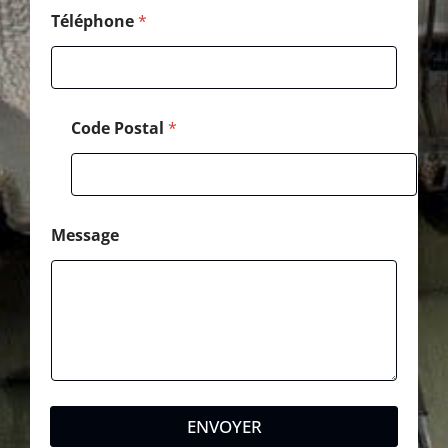
-
m
Téléphone
*
a
i
l
Code Postal
*
Message
ENVOYER