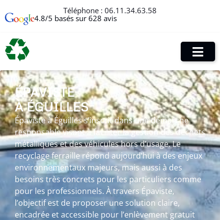
Téléphone :
06.11.34.63.58
4.8/5 basés sur 628 avis
ÉPAVISTE
À ÉGUILLES
Épaviste à Éguilles s’inscrit dans une démarche
responsable visant à faciliter la gestion des déchets
métalliques et des véhicules hors d’usage. Le
recyclage ferraille répond aujourd’hui à des enjeux
environnementaux majeurs, mais aussi à des
besoins très concrets pour les particuliers comme
pour les professionnels. À travers Épaviste,
l’objectif est de proposer une solution claire,
encadrée et accessible pour l’enlèvement gratuit