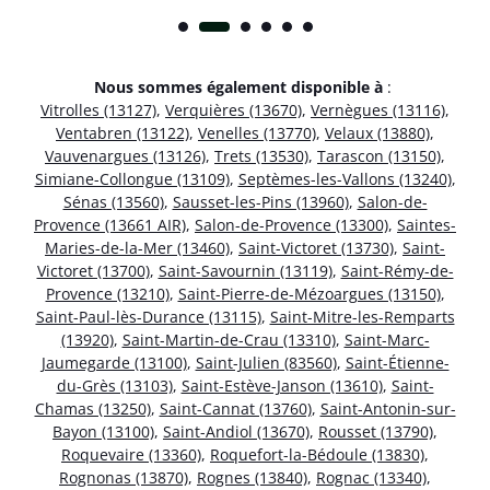
Nous sommes également disponible à
:
Vitrolles (13127)
,
Verquières (13670)
,
Vernègues (13116)
,
Ventabren (13122)
,
Venelles (13770)
,
Velaux (13880)
,
Vauvenargues (13126)
,
Trets (13530)
,
Tarascon (13150)
,
Simiane-Collongue (13109)
,
Septèmes-les-Vallons (13240)
,
Sénas (13560)
,
Sausset-les-Pins (13960)
,
Salon-de-
Provence (13661 AIR)
,
Salon-de-Provence (13300)
,
Saintes-
Maries-de-la-Mer (13460)
,
Saint-Victoret (13730)
,
Saint-
Victoret (13700)
,
Saint-Savournin (13119)
,
Saint-Rémy-de-
Provence (13210)
,
Saint-Pierre-de-Mézoargues (13150)
,
Saint-Paul-lès-Durance (13115)
,
Saint-Mitre-les-Remparts
(13920)
,
Saint-Martin-de-Crau (13310)
,
Saint-Marc-
Jaumegarde (13100)
,
Saint-Julien (83560)
,
Saint-Étienne-
du-Grès (13103)
,
Saint-Estève-Janson (13610)
,
Saint-
Chamas (13250)
,
Saint-Cannat (13760)
,
Saint-Antonin-sur-
Bayon (13100)
,
Saint-Andiol (13670)
,
Rousset (13790)
,
Roquevaire (13360)
,
Roquefort-la-Bédoule (13830)
,
Rognonas (13870)
,
Rognes (13840)
,
Rognac (13340)
,