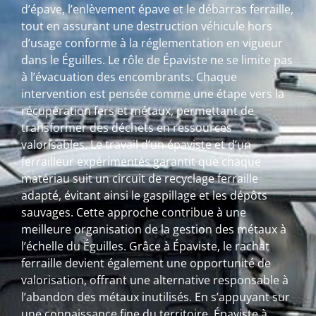
d’épave, l’enlèvement épave et le débarras ferraille,
tout en assurant une destruction véhicule hors
d’usage conforme à la réglementation en vigueur
dans le Éguilles. Le rôle de Épaviste ne se limite pas
à l’évacuation des encombrants. Chaque
intervention est pensée comme une étape vers la
récupération fers et métaux, permettant de
transformer des déchets en ressources
valorisables. Le travail d’un épaviste et d’un
ferrailleur expérimentés garantit que chaque
matériau suit un circuit de recyclage ferraille
adapté, évitant ainsi le gaspillage et les dépôts
sauvages. Cette approche contribue à une
meilleure organisation de la gestion des métaux à
l’échelle du Éguilles. Grâce à Épaviste, le rachat
ferraille devient également une opportunité de
valorisation, offrant une alternative responsable à
l’abandon des métaux inutilisés. En s’appuyant sur
une connaissance fine du territoire, Épaviste à