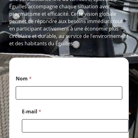
Éguilles accompagne chaque situation avec
pragmatisme et efficacité. Cette vision globale
permet de répondre aux besoins immédiats tout
en participant activement à une économie plus
circulaire et durable, au service de l’environnement
et des habitants du Éguilles.
M
Nom
*
e
s
s
a
g
e
E-mail
*
N
o
m
E