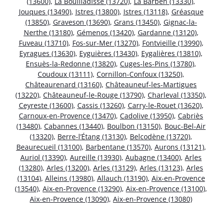
(13600)
,
La Bouilladisse (13720)
,
La Barben (13330)
,
Jouques (13490)
,
Istres (13800)
,
Istres (13118)
,
Gréasque
(13850)
,
Graveson (13690)
,
Grans (13450)
,
Gignac-la-
Nerthe (13180)
,
Gémenos (13420)
,
Gardanne (13120)
,
Fuveau (13710)
,
Fos-sur-Mer (13270)
,
Fontvieille (13990)
,
Eyragues (13630)
,
Eyguières (13430)
,
Eygalières (13810)
,
Ensuès-la-Redonne (13820)
,
Cuges-les-Pins (13780)
,
Coudoux (13111)
,
Cornillon-Confoux (13250)
,
Châteaurenard (13160)
,
Châteauneuf-les-Martigues
(13220)
,
Châteauneuf-le-Rouge (13790)
,
Charleval (13350)
,
Ceyreste (13600)
,
Cassis (13260)
,
Carry-le-Rouet (13620)
,
Carnoux-en-Provence (13470)
,
Cadolive (13950)
,
Cabriès
(13480)
,
Cabannes (13440)
,
Boulbon (13150)
,
Bouc-Bel-Air
(13320)
,
Berre-l’Étang (13130)
,
Belcodène (13720)
,
Beaurecueil (13100)
,
Barbentane (13570)
,
Aurons (13121)
,
Auriol (13390)
,
Aureille (13930)
,
Aubagne (13400)
,
Arles
(13280)
,
Arles (13200)
,
Arles (13129)
,
Arles (13123)
,
Arles
(13104)
,
Alleins (13980)
,
Allauch (13190)
,
Aix-en-Provence
(13540)
,
Aix-en-Provence (13290)
,
Aix-en-Provence (13100)
,
Aix-en-Provence (13090)
,
Aix-en-Provence (13080)