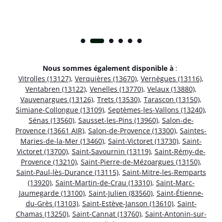
Nous sommes également disponible à
:
Vitrolles (13127)
,
Verquières (13670)
,
Vernègues (13116)
,
Ventabren (13122)
,
Venelles (13770)
,
Velaux (13880)
,
Vauvenargues (13126)
,
Trets (13530)
,
Tarascon (13150)
,
Simiane-Collongue (13109)
,
Septèmes-les-Vallons (13240)
,
Sénas (13560)
,
Sausset-les-Pins (13960)
,
Salon-de-
Provence (13661 AIR)
,
Salon-de-Provence (13300)
,
Saintes-
Maries-de-la-Mer (13460)
,
Saint-Victoret (13730)
,
Saint-
Victoret (13700)
,
Saint-Savournin (13119)
,
Saint-Rémy-de-
Provence (13210)
,
Saint-Pierre-de-Mézoargues (13150)
,
Saint-Paul-lès-Durance (13115)
,
Saint-Mitre-les-Remparts
(13920)
,
Saint-Martin-de-Crau (13310)
,
Saint-Marc-
Jaumegarde (13100)
,
Saint-Julien (83560)
,
Saint-Étienne-
du-Grès (13103)
,
Saint-Estève-Janson (13610)
,
Saint-
Chamas (13250)
,
Saint-Cannat (13760)
,
Saint-Antonin-sur-