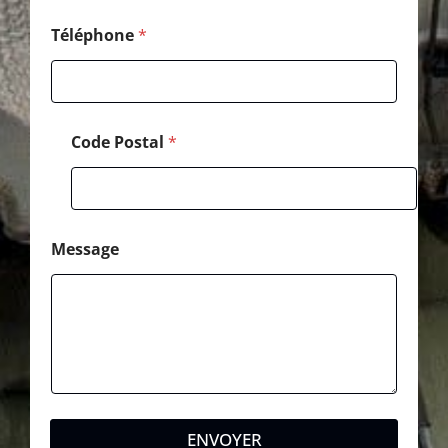
i
l
Téléphone
*
Code Postal
*
Message
ENVOYER