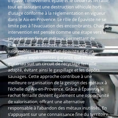
d’épave, l’enlèvement épave et le débarras ferraille,
tout en assurant une destruction véhicule hors
d’usage conforme à la réglementation en vigueur
dans le Aix-en-Provence. Le rôle de Épaviste ne se
limite pas à l’évacuation des encombrants. Chaque
intervention est pensée comme une étape vers la
récupération fers et métaux, permettant de
transformer des déchets en ressources
valorisables. Le travail d’un épaviste et d’un
ferrailleur expérimentés garantit que chaque
matériau suit un circuit de recyclage ferraille
adapté, évitant ainsi le gaspillage et les dépôts
sauvages. Cette approche contribue à une
meilleure organisation de la gestion des métaux à
l’échelle du Aix-en-Provence. Grâce à Épaviste, le
rachat ferraille devient également une opportunité
de valorisation, offrant une alternative
responsable à l’abandon des métaux inutilisés. En
s’appuyant sur une connaissance fine du territoire,