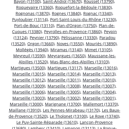
Bayon (13100)
,
Saint-Andiol (13670)
,
Rousset (13790)
,
Roquevaire (13360)
,
Roquefort-la-Bédoule (13830)
,
Rognonas (13870)
,
Rognes (13840)
,
Rognac (13340)
,
Puyloubier (13114)
,
Port-Saint-Louis-du-Rhône (13230)
,
Port-de-Bouc (13110)
,
Plan-d’Orgon (13750)
,
Plan-de-
Cuques (13380)
,
Peyrolles-en-Provence (13860)
,
Peypin
(13124)
,
Peynier (13790)
,
Pélissanne (13330)
,
Paradou
(13520)
,
Orgon (13660)
,
Noves (13550)
,
Mouriès (13890)
,
Mollégès (13940)
,
Miramas (13140)
,
Mimet (13105)
,
Meyreuil (13590)
,
Meyrargues (13650)
,
Maussane-les-
Alpilles (13520)
,
Mas-Blanc-des-Alpilles (13103)
,
Martigues (13500)
,
Martigues (13117)
,
Marseille (13016)
,
Marseille (13015)
,
Marseille (13014)
,
Marseille (13013)
,
Marseille (13012)
,
Marseille (13011)
,
Marseille (13010)
,
Marseille (13009)
,
Marseille (13008)
,
Marseille (13007)
,
Marseille (13006)
,
Marseille (13005)
,
Marseille (13004)
,
Marseille (13003)
,
Marseille (13002)
,
Marseille (13001)
,
Marseille (13000)
,
Marignane (13700)
,
Mallemort (13370)
,
Maillane (13910)
,
Les Pennes-Mirabeau (13170)
,
Les Baux-
de-Provence (13520)
,
Le Tholonet (13100)
,
Le Rove (13740)
,
Le Puy-Sainte-Réparade (13610)
,
Lançon-Provence
(13680)
,
Lambesc (13410)
,
Lamanon (13113)
,
La Roque-