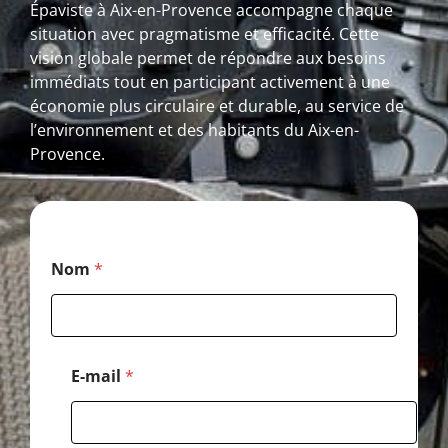
Épaviste à Aix-en-Provence accompagne chaque
situation avec pragmatisme et efficacité. Cette
vision globale permet de répondre aux besoins
immédiats tout en participant activement à une
économie plus circulaire et durable, au service de
l’environnement et des habitants du Aix-en-
Provence.
*
Nom
*
P
o
s
t
a
l
E-mail
*
E
-
m
a