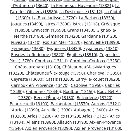
d’Anthéron (13640)
,
La Penne-sur-Huveaune (13821)
,
La
Fare-les-Oliviers (13580)
,
La Destrousse (13112)
,
La Ciotat
(13600)
,
La Bouilladisse (13720)
,
La Barben (13330)
,
Jouques (13490)
,
Istres (13800)
,
Istres (13118)
,
Gréasque
(13850)
,
Graveson (13690)
,
Grans (13450)
,
Gignac-la-
Nerthe (13180)
,
Gémenos (13420)
,
Gardanne (13120)
,
Fuveau (13710)
,
Fos-sur-Mer (13270)
,
Fontvieille (13990)
,
Eyragues (13630)
,
Eyguières (13430)
,
Eygalières (13810)
,
Ensuès-la-Redonne (13820)
,
Éguilles (13510)
,
Cuges-les-
Pins (13780)
,
Coudoux (13111)
,
Cornillon-Confoux (13250)
,
Châteaurenard (13160)
,
Châteauneuf-les-Martigues
(13220)
,
Châteauneuf-le-Rouge (13790)
,
Charleval (13350)
,
Ceyreste (13600)
,
Cassis (13260)
,
Carry-le-Rouet (13620)
,
Carnoux-en-Provence (13470)
,
Cadolive (13950)
,
Cabriès
(13480)
,
Cabannes (13440)
,
Boulbon (13150)
,
Bouc-Bel-Air
(13320)
,
Berre-l’Étang (13130)
,
Belcodène (13720)
,
Beaurecueil (13100)
,
Barbentane (13570)
,
Aurons (13121)
,
Auriol (13390)
,
Aureille (13930)
,
Aubagne (13400)
,
Arles
(13280)
,
Arles (13200)
,
Arles (13129)
,
Arles (13123)
,
Arles
(13104)
,
Alleins (13980)
,
Allauch (13190)
,
Aix-en-Provence
(13540)
,
Aix-en-Provence (13290)
,
Aix-en-Provence (13100)
,