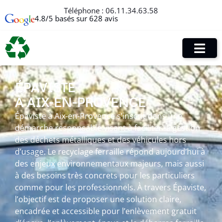
Téléphone :
06.11.34.63.58
4.8/5 basés sur 628 avis
ÉPAVISTE
À AIX-EN-PROVENCE
Épaviste à Aix-en-Provence s’inscrit dans une
démarche responsable visant à faciliter la gestion
des déchets métalliques et des véhicules hors
d’usage. Le recyclage ferraille répond aujourd’hui à
des enjeux environnementaux majeurs, mais aussi
à des besoins très concrets pour les particuliers
comme pour les professionnels. À travers Épaviste,
l’objectif est de proposer une solution claire,
encadrée et accessible pour l’enlèvement gratuit