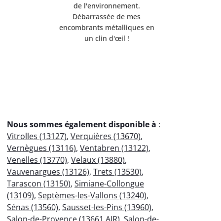
de l'environnement.
Servi
Débarrassée de mes
professio
encombrants métalliques en
votre
un clin d'œil !
éco
Nous sommes également disponible à
:
Vitrolles (13127)
,
Verquières (13670)
,
Vernègues (13116)
,
Ventabren (13122)
,
Venelles (13770)
,
Velaux (13880)
,
Vauvenargues (13126)
,
Trets (13530)
,
Tarascon (13150)
,
Simiane-Collongue
(13109)
,
Septèmes-les-Vallons (13240)
,
Sénas (13560)
,
Sausset-les-Pins (13960)
,
Salon-de-Provence (13661 AIR)
,
Salon-de-