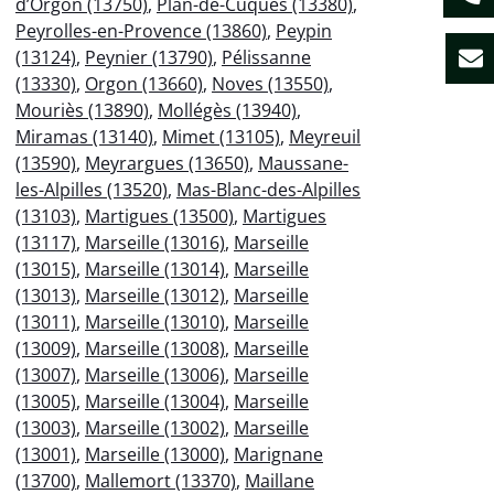
d’Orgon (13750)
,
Plan-de-Cuques (13380)
,
Peyrolles-en-Provence (13860)
,
Peypin
(13124)
,
Peynier (13790)
,
Pélissanne
(13330)
,
Orgon (13660)
,
Noves (13550)
,
Mouriès (13890)
,
Mollégès (13940)
,
Miramas (13140)
,
Mimet (13105)
,
Meyreuil
(13590)
,
Meyrargues (13650)
,
Maussane-
les-Alpilles (13520)
,
Mas-Blanc-des-Alpilles
(13103)
,
Martigues (13500)
,
Martigues
(13117)
,
Marseille (13016)
,
Marseille
(13015)
,
Marseille (13014)
,
Marseille
(13013)
,
Marseille (13012)
,
Marseille
(13011)
,
Marseille (13010)
,
Marseille
(13009)
,
Marseille (13008)
,
Marseille
(13007)
,
Marseille (13006)
,
Marseille
(13005)
,
Marseille (13004)
,
Marseille
(13003)
,
Marseille (13002)
,
Marseille
(13001)
,
Marseille (13000)
,
Marignane
(13700)
,
Mallemort (13370)
,
Maillane