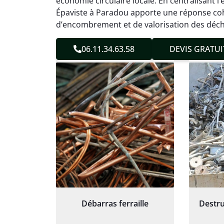
économie circulaire locale. En centralisant l’
sans 
Épaviste à Paradou apporte une réponse coh
Service
d’encombrement et de valorisation des déch
06.11.34.63.58
DEVIS GRATUI
Débarras ferraille
Destru