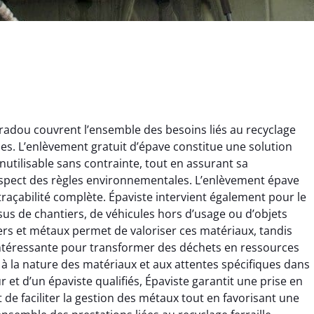
radou couvrent l’ensemble des besoins liés au recyclage
ques. L’enlèvement gratuit d’épave constitue une solution
nutilisable sans contrainte, tout en assurant sa
espect des règles environnementales. L’enlèvement épave
 traçabilité complète. Épaviste intervient également pour le
issus de chantiers, de véhicules hors d’usage ou d’objets
ginie Lambert
Jérôme Meunier
rs et métaux permet de valoriser ces matériaux, tandis
e intéressante pour transformer des déchets en ressources
6 février 2025
21 octobre 2024
 à la nature des matériaux et aux attentes spécifiques dans
 pour se débarrasser
Service de recyclage efficace
ur et d’un épaviste qualifiés, Épaviste garantit une prise en
ux métaux ! Équipe
et écologique. Enlèvement
t de faciliter la gestion des métaux tout en favorisant une
ce qui a tout enlevé
rapide de ma vieille