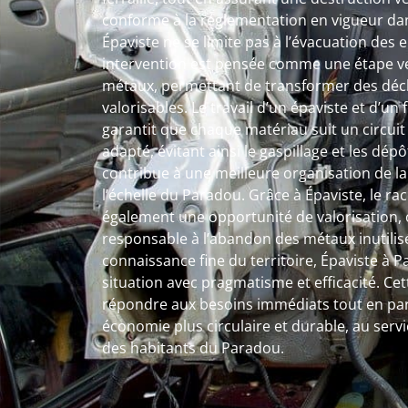
conforme à la réglementation en vigueur dan
Épaviste ne se limite pas à l’évacuation de
intervention est pensée comme une étape ver
métaux, permettant de transformer des déc
valorisables. Le travail d’un épaviste et d’un
garantit que chaque matériau suit un circuit 
adapté, évitant ainsi le gaspillage et les dé
contribue à une meilleure organisation de l
l’échelle du Paradou. Grâce à Épaviste, le rac
également une opportunité de valorisation, o
responsable à l’abandon des métaux inutilis
connaissance fine du territoire, Épaviste 
situation avec pragmatisme et efficacité. Ce
répondre aux besoins immédiats tout en par
économie plus circulaire et durable, au serv
des habitants du Paradou.