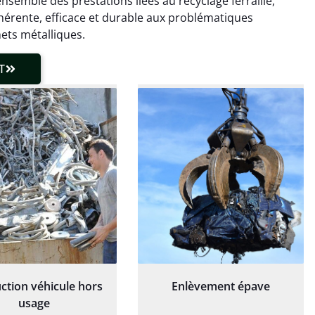
ensemble des prestations liées au recyclage ferraille,
laisser de traces.
chaudière et démarche
érente, efficace et durable aux problématiques
 client très réactif.
transparente. Je
ets métalliques.
recommande !
T
ction véhicule hors
Enlèvement épave
usage