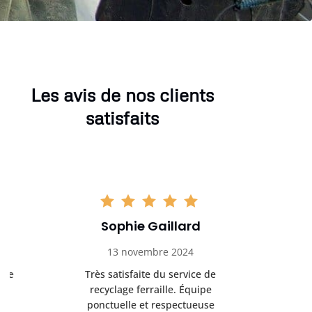
Les avis de nos clients
satisfaits
Sophie Gaillard
Marc 
13 novembre 2024
8 déc
Très satisfaite du service de
Excellente 
recyclage ferraille. Équipe
recyclag
ponctuelle et respectueuse
équipemen