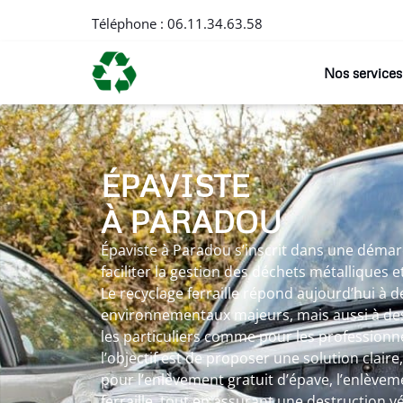
Téléphone :
06.11.34.63.58
Nos services
ÉPAVISTE
À PARADOU
Épaviste à Paradou s’inscrit dans une démar
faciliter la gestion des déchets métalliques 
Le recyclage ferraille répond aujourd’hui à d
environnementaux majeurs, mais aussi à des
les particuliers comme pour les professionne
l’objectif est de proposer une solution claire
pour l’enlèvement gratuit d’épave, l’enlèvem
ferraille, tout en assurant une destruction v