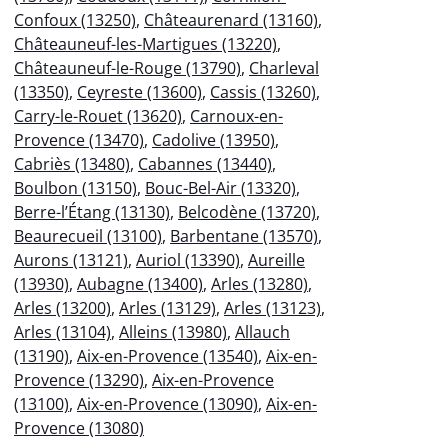
Confoux (13250)
,
Châteaurenard (13160)
,
Châteauneuf-les-Martigues (13220)
,
Châteauneuf-le-Rouge (13790)
,
Charleval
(13350)
,
Ceyreste (13600)
,
Cassis (13260)
,
Carry-le-Rouet (13620)
,
Carnoux-en-
Provence (13470)
,
Cadolive (13950)
,
Cabriès (13480)
,
Cabannes (13440)
,
Boulbon (13150)
,
Bouc-Bel-Air (13320)
,
Berre-l’Étang (13130)
,
Belcodène (13720)
,
Beaurecueil (13100)
,
Barbentane (13570)
,
Aurons (13121)
,
Auriol (13390)
,
Aureille
(13930)
,
Aubagne (13400)
,
Arles (13280)
,
Arles (13200)
,
Arles (13129)
,
Arles (13123)
,
Arles (13104)
,
Alleins (13980)
,
Allauch
(13190)
,
Aix-en-Provence (13540)
,
Aix-en-
Provence (13290)
,
Aix-en-Provence
(13100)
,
Aix-en-Provence (13090)
,
Aix-en-
Provence (13080)