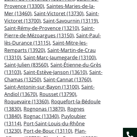
Provence (13300)
,
Saintes-Maries-de-la-
Mer (13460)
,
Saint-Victoret (13730)
,
Saint-
Victoret (13700)
,
Saint-Savournin (13119)
,
Saint-Rémy-de-Provence (13210)
,
Saint-
Pierre-de-Mézoargues (13150)
,
Saint-Paul-
lès-Durance (13115)
,
Saint-Mitre-les-
Remparts (13920)
,
Saint-Martin-de-Crau
(13310)
,
Saint-Marc-Jaumegarde (13100)
,
Saint-Julien (83560)
,
Saint-Étienne-du-Grès
(13103)
,
Saint-Estève-Janson (13610)
,
Saint-
Chamas (13250)
,
Saint-Cannat (13760)
,
Saint-Antonin-sur-Bayon (13100)
,
Saint-
Andiol (13670)
,
Rousset (13790)
,
Roquevaire (13360)
,
Roquefort-la-Bédoule
(13830)
,
Rognonas (13870)
,
Rognes
(13840)
,
Rognac (13340)
,
Puyloubier
(13114)
,
Port-Saint-Louis-du-Rhône
(13230)
,
Port-de-Bouc (13110)
,
Plan-