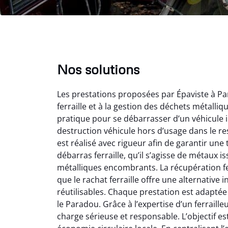
Nos solutions
Les prestations proposées par Épaviste à Pa
ferraille et à la gestion des déchets métalli
pratique pour se débarrasser d’un véhicule i
destruction véhicule hors d’usage dans le r
est réalisé avec rigueur afin de garantir une
débarras ferraille, qu’il s’agisse de métaux 
Vir
métalliques encombrants. La récupération fe
que le rachat ferraille offre une alternativ
2
réutilisables. Chaque prestation est adaptée
Parfait
le Paradou. Grâce à l’expertise d’un ferraille
des vie
charge sérieuse et responsable. L’objectif es
effica