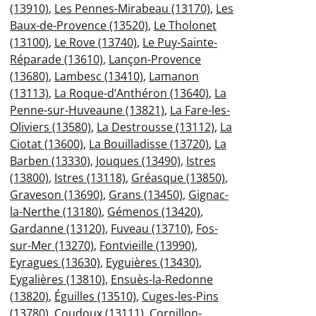
(13910)
,
Les Pennes-Mirabeau (13170)
,
Les
Baux-de-Provence (13520)
,
Le Tholonet
(13100)
,
Le Rove (13740)
,
Le Puy-Sainte-
Réparade (13610)
,
Lançon-Provence
(13680)
,
Lambesc (13410)
,
Lamanon
(13113)
,
La Roque-d’Anthéron (13640)
,
La
Penne-sur-Huveaune (13821)
,
La Fare-les-
Oliviers (13580)
,
La Destrousse (13112)
,
La
Ciotat (13600)
,
La Bouilladisse (13720)
,
La
Barben (13330)
,
Jouques (13490)
,
Istres
(13800)
,
Istres (13118)
,
Gréasque (13850)
,
Graveson (13690)
,
Grans (13450)
,
Gignac-
la-Nerthe (13180)
,
Gémenos (13420)
,
Gardanne (13120)
,
Fuveau (13710)
,
Fos-
sur-Mer (13270)
,
Fontvieille (13990)
,
Eyragues (13630)
,
Eyguières (13430)
,
Eygalières (13810)
,
Ensuès-la-Redonne
(13820)
,
Éguilles (13510)
,
Cuges-les-Pins
(13780)
,
Coudoux (13111)
,
Cornillon-