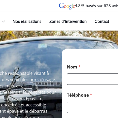
4.8/5 basés sur 628 avi
Nos réalisations
Zones d’intervention
Contact
Nom
*
che responsable visant à
et des véhicules hors d’usage.
es enjeux
 besoins très concrets pour
Téléphone
*
ls. À travers Épaviste,
, encadrée et accessible
ent épave et le débarras
éhicule hors d’usage