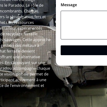
Message
s le Paradou. Le rôle de
s encombrants. Chaque
s la récupération fers et
hets en ressources
 ferrailleur expérimentés
de recyclage ferraille
pôts sauvages. Cette approche
a gestion des métaux à
hat ferraille devient
ffrant une alternative
és. En s’appuyant sur une
à Paradou accompagne chaque
tte vision globale permet de
ticipant activement à une
ice de l’environnement et