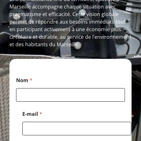
Marseille accompagne chaque situation avec
pragmatisme et efficacité. Cette vision globale
permet de répondre aux besoins immédiats tout
en participant activement à une économie plus
circulaire et durable, au service de l’environnement
et des habitants du Marseille.
P
Nom
*
o
s
t
a
l
T
E-mail
*
é
l
é
p