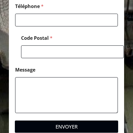
h
o
Téléphone
*
n
e
C
o
d
Code Postal
*
e
Message
ENVOYER