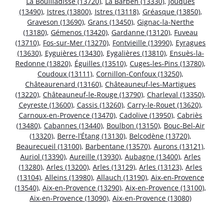
La Bouilladisse (13720)
,
La Barben (13330)
,
Jouques
(13490)
,
Istres (13800)
,
Istres (13118)
,
Gréasque (13850)
,
Graveson (13690)
,
Grans (13450)
,
Gignac-la-Nerthe
(13180)
,
Gémenos (13420)
,
Gardanne (13120)
,
Fuveau
(13710)
,
Fos-sur-Mer (13270)
,
Fontvieille (13990)
,
Eyragues
(13630)
,
Eyguières (13430)
,
Eygalières (13810)
,
Ensuès-la-
Redonne (13820)
,
Éguilles (13510)
,
Cuges-les-Pins (13780)
,
Coudoux (13111)
,
Cornillon-Confoux (13250)
,
Châteaurenard (13160)
,
Châteauneuf-les-Martigues
(13220)
,
Châteauneuf-le-Rouge (13790)
,
Charleval (13350)
,
Ceyreste (13600)
,
Cassis (13260)
,
Carry-le-Rouet (13620)
,
Carnoux-en-Provence (13470)
,
Cadolive (13950)
,
Cabriès
(13480)
,
Cabannes (13440)
,
Boulbon (13150)
,
Bouc-Bel-Air
(13320)
,
Berre-l’Étang (13130)
,
Belcodène (13720)
,
Beaurecueil (13100)
,
Barbentane (13570)
,
Aurons (13121)
,
Auriol (13390)
,
Aureille (13930)
,
Aubagne (13400)
,
Arles
(13280)
,
Arles (13200)
,
Arles (13129)
,
Arles (13123)
,
Arles
(13104)
,
Alleins (13980)
,
Allauch (13190)
,
Aix-en-Provence
(13540)
,
Aix-en-Provence (13290)
,
Aix-en-Provence (13100)
,
Aix-en-Provence (13090)
,
Aix-en-Provence (13080)