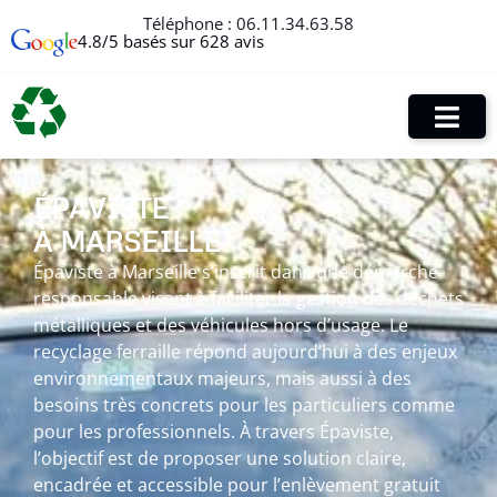
Téléphone :
06.11.34.63.58
4.8/5 basés sur 628 avis
ÉPAVISTE
À MARSEILLE
Épaviste à Marseille s’inscrit dans une démarche
responsable visant à faciliter la gestion des déchets
métalliques et des véhicules hors d’usage. Le
recyclage ferraille répond aujourd’hui à des enjeux
environnementaux majeurs, mais aussi à des
besoins très concrets pour les particuliers comme
pour les professionnels. À travers Épaviste,
l’objectif est de proposer une solution claire,
encadrée et accessible pour l’enlèvement gratuit