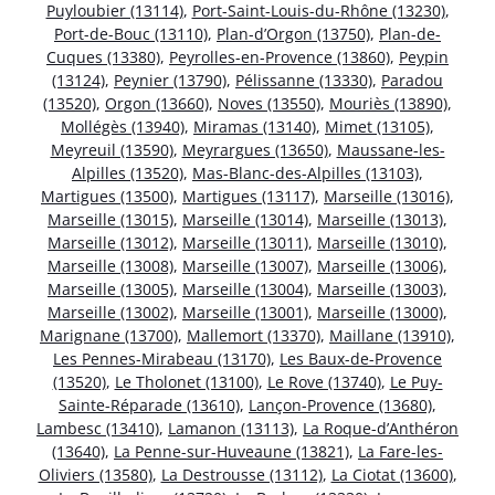
Puyloubier (13114)
,
Port-Saint-Louis-du-Rhône (13230)
,
Port-de-Bouc (13110)
,
Plan-d’Orgon (13750)
,
Plan-de-
Cuques (13380)
,
Peyrolles-en-Provence (13860)
,
Peypin
(13124)
,
Peynier (13790)
,
Pélissanne (13330)
,
Paradou
(13520)
,
Orgon (13660)
,
Noves (13550)
,
Mouriès (13890)
,
Mollégès (13940)
,
Miramas (13140)
,
Mimet (13105)
,
Meyreuil (13590)
,
Meyrargues (13650)
,
Maussane-les-
Alpilles (13520)
,
Mas-Blanc-des-Alpilles (13103)
,
Martigues (13500)
,
Martigues (13117)
,
Marseille (13016)
,
Marseille (13015)
,
Marseille (13014)
,
Marseille (13013)
,
Marseille (13012)
,
Marseille (13011)
,
Marseille (13010)
,
Marseille (13008)
,
Marseille (13007)
,
Marseille (13006)
,
Marseille (13005)
,
Marseille (13004)
,
Marseille (13003)
,
Marseille (13002)
,
Marseille (13001)
,
Marseille (13000)
,
Marignane (13700)
,
Mallemort (13370)
,
Maillane (13910)
,
Les Pennes-Mirabeau (13170)
,
Les Baux-de-Provence
(13520)
,
Le Tholonet (13100)
,
Le Rove (13740)
,
Le Puy-
Sainte-Réparade (13610)
,
Lançon-Provence (13680)
,
Lambesc (13410)
,
Lamanon (13113)
,
La Roque-d’Anthéron
(13640)
,
La Penne-sur-Huveaune (13821)
,
La Fare-les-
Oliviers (13580)
,
La Destrousse (13112)
,
La Ciotat (13600)
,