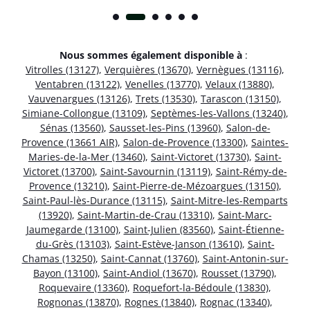
Nous sommes également disponible à
:
Vitrolles (13127)
,
Verquières (13670)
,
Vernègues (13116)
,
Ventabren (13122)
,
Venelles (13770)
,
Velaux (13880)
,
Vauvenargues (13126)
,
Trets (13530)
,
Tarascon (13150)
,
Simiane-Collongue (13109)
,
Septèmes-les-Vallons (13240)
,
Sénas (13560)
,
Sausset-les-Pins (13960)
,
Salon-de-
Provence (13661 AIR)
,
Salon-de-Provence (13300)
,
Saintes-
Maries-de-la-Mer (13460)
,
Saint-Victoret (13730)
,
Saint-
Victoret (13700)
,
Saint-Savournin (13119)
,
Saint-Rémy-de-
Provence (13210)
,
Saint-Pierre-de-Mézoargues (13150)
,
Saint-Paul-lès-Durance (13115)
,
Saint-Mitre-les-Remparts
(13920)
,
Saint-Martin-de-Crau (13310)
,
Saint-Marc-
Jaumegarde (13100)
,
Saint-Julien (83560)
,
Saint-Étienne-
du-Grès (13103)
,
Saint-Estève-Janson (13610)
,
Saint-
Chamas (13250)
,
Saint-Cannat (13760)
,
Saint-Antonin-sur-
Bayon (13100)
,
Saint-Andiol (13670)
,
Rousset (13790)
,
Roquevaire (13360)
,
Roquefort-la-Bédoule (13830)
,
Rognonas (13870)
,
Rognes (13840)
,
Rognac (13340)
,