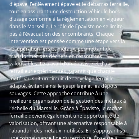
d’épave, l’enlèvement épave et le débarras ferraille,
tout en assurant une destruction véhicule hors
d’usage conforme à la réglementation en vigueur
dans le Marseille. Le rôle de Épaviste ne se limite
pas à l’évacuation des encombrants. Chaque
intervention est pensée comme une étape vers la
récupération fers et métaux, permettant de
transformer des déchets en ressources
valorisables. Le travail d’un épaviste et d’un
ferrailleur expérimentés garantit que chaque
matériau suit un circuit de recyclage ferraille
adapté, évitant ainsi le gaspillage et les dépôts
sauvages. Cette approche contribue à une
meilleure organisation de la gestion des métaux à
l’échelle du Marseille. Grâce à Épaviste, le rachat
ferraille devient également une opportunité de
valorisation, offrant une alternative responsable à
l’abandon des métaux inutilisés. En s’appuyant sur
une connaissance fine du territoire, Épaviste à