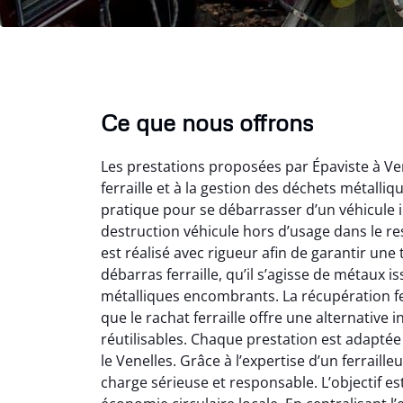
Ce que nous offrons
Les prestations proposées par Épaviste à Ven
ferraille et à la gestion des déchets métalli
pratique pour se débarrasser d’un véhicule i
destruction véhicule hors d’usage dans le r
est réalisé avec rigueur afin de garantir une
débarras ferraille, qu’il s’agisse de métaux 
Vir
métalliques encombrants. La récupération fe
que le rachat ferraille offre une alternativ
2
réutilisables. Chaque prestation est adaptée
Parfait
le Venelles. Grâce à l’expertise d’un ferraille
des vie
charge sérieuse et responsable. L’objectif es
effica