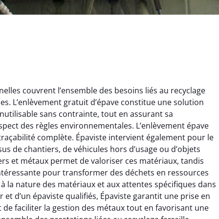
elles couvrent l’ensemble des besoins liés au recyclage
ques. L’enlèvement gratuit d’épave constitue une solution
nutilisable sans contrainte, tout en assurant sa
espect des règles environnementales. L’enlèvement épave
 traçabilité complète. Épaviste intervient également pour le
issus de chantiers, de véhicules hors d’usage ou d’objets
ginie Lambert
Jérôme Meunier
rs et métaux permet de valoriser ces matériaux, tandis
e intéressante pour transformer des déchets en ressources
6 février 2025
21 octobre 2024
 à la nature des matériaux et aux attentes spécifiques dans
 pour se débarrasser
Service de recyclage efficace
ur et d’un épaviste qualifiés, Épaviste garantit une prise en
ux métaux ! Équipe
et écologique. Enlèvement
t de faciliter la gestion des métaux tout en favorisant une
ce qui a tout enlevé
rapide de ma vieille