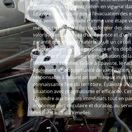
conforme à la réglementation en vigueur dans
Épaviste ne se limite pas à l’évacuation de
intervention est pensée comme une étape ver
métaux, permettant de transformer des déc
valorisables. Le travail d’un épaviste et d’un
garantit que chaque matériau suit un circuit 
adapté, évitant ainsi le gaspillage et les dé
contribue à une meilleure organisation de l
l’échelle du Venelles. Grâce à Épaviste, le rac
également une opportunité de valorisation, o
responsable à l’abandon des métaux inutilis
connaissance fine du territoire, Épaviste à
situation avec pragmatisme et efficacité. Ce
répondre aux besoins immédiats tout en par
économie plus circulaire et durable, au serv
des habitants du Venelles.