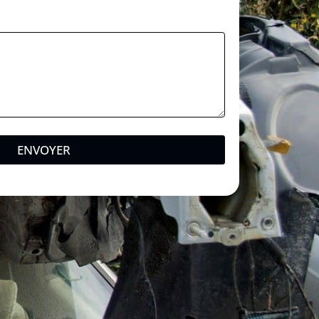
m
a
i
l
*
ENVOYER