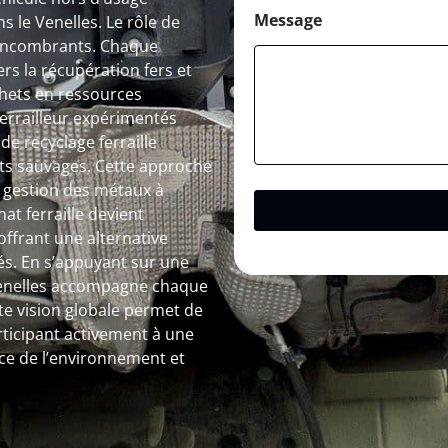
Message
 le Venelles. Le rôle de
s encombrants. Chaque
s la récupération fers et
hets en ressources
 ferrailleur expérimentés
de recyclage ferraille
pôts sauvages. Cette approche
a gestion des métaux à
hat ferraille devient
ffrant une alternative
és. En s’appuyant sur une
 Venelles accompagne chaque
tte vision globale permet de
ticipant activement à une
ice de l’environnement et