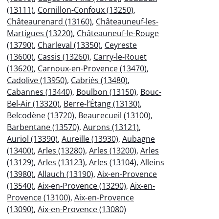
(13111)
,
Cornillon-Confoux (13250)
,
Châteaurenard (13160)
,
Châteauneuf-les-
Martigues (13220)
,
Châteauneuf-le-Rouge
(13790)
,
Charleval (13350)
,
Ceyreste
(13600)
,
Cassis (13260)
,
Carry-le-Rouet
(13620)
,
Carnoux-en-Provence (13470)
,
Cadolive (13950)
,
Cabriès (13480)
,
Cabannes (13440)
,
Boulbon (13150)
,
Bouc-
Bel-Air (13320)
,
Berre-l’Étang (13130)
,
Belcodène (13720)
,
Beaurecueil (13100)
,
Barbentane (13570)
,
Aurons (13121)
,
Auriol (13390)
,
Aureille (13930)
,
Aubagne
(13400)
,
Arles (13280)
,
Arles (13200)
,
Arles
(13129)
,
Arles (13123)
,
Arles (13104)
,
Alleins
(13980)
,
Allauch (13190)
,
Aix-en-Provence
(13540)
,
Aix-en-Provence (13290)
,
Aix-en-
Provence (13100)
,
Aix-en-Provence
(13090)
,
Aix-en-Provence (13080)