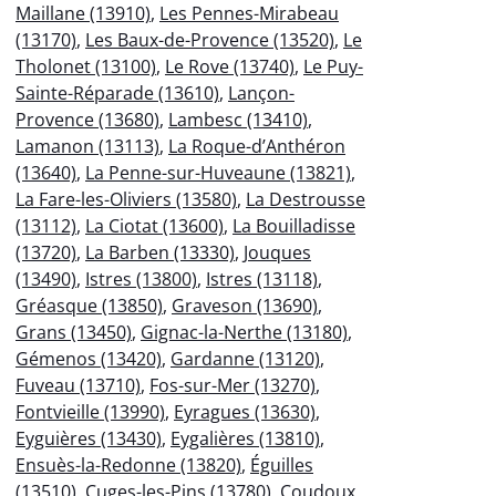
Maillane (13910)
,
Les Pennes-Mirabeau
(13170)
,
Les Baux-de-Provence (13520)
,
Le
Tholonet (13100)
,
Le Rove (13740)
,
Le Puy-
Sainte-Réparade (13610)
,
Lançon-
Provence (13680)
,
Lambesc (13410)
,
Lamanon (13113)
,
La Roque-d’Anthéron
(13640)
,
La Penne-sur-Huveaune (13821)
,
La Fare-les-Oliviers (13580)
,
La Destrousse
(13112)
,
La Ciotat (13600)
,
La Bouilladisse
(13720)
,
La Barben (13330)
,
Jouques
(13490)
,
Istres (13800)
,
Istres (13118)
,
Gréasque (13850)
,
Graveson (13690)
,
Grans (13450)
,
Gignac-la-Nerthe (13180)
,
Gémenos (13420)
,
Gardanne (13120)
,
Fuveau (13710)
,
Fos-sur-Mer (13270)
,
Fontvieille (13990)
,
Eyragues (13630)
,
Eyguières (13430)
,
Eygalières (13810)
,
Ensuès-la-Redonne (13820)
,
Éguilles
(13510)
,
Cuges-les-Pins (13780)
,
Coudoux