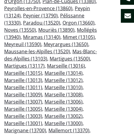
d’Orgon (13750)
,
Plan-de-Cuques (13380)
,
Peyrolles-en-Provence (13860)
,
Peypin
(13124)
,
Peynier (13790)
,
Pélissanne
(13330)
,
Paradou (13520)
,
Orgon (13660)
,
Noves (13550)
,
Mouriès (13890)
,
Mollégès
(13940)
,
Miramas (13140)
,
Mimet (13105)
,
Meyreuil (13590)
,
Meyrargues (13650)
,
Maussane-les-Alpilles (13520)
,
Mas-Blanc-
des-Alpilles (13103)
,
Martigues (13500)
,
Martigues (13117)
,
Marseille (13016)
,
Marseille (13015)
,
Marseille (13014)
,
Marseille (13013)
,
Marseille (13012)
,
Marseille (13011)
,
Marseille (13010)
,
Marseille (13009)
,
Marseille (13008)
,
Marseille (13007)
,
Marseille (13006)
,
Marseille (13005)
,
Marseille (13004)
,
Marseille (13003)
,
Marseille (13002)
,
Marseille (13001)
,
Marseille (13000)
,
Marignane (13700)
,
Mallemort (13370)
,