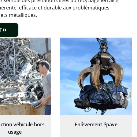
ensemble des prestations liées au recyclage ferraille,
laisser de traces.
chaudière et démarche
érente, efficace et durable aux problématiques
 client très réactif.
transparente. Je
ets métalliques.
recommande !
T
ction véhicule hors
Enlèvement épave
usage