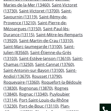
Maries-de-la-Mer (13460)
,
Saint-Victoret
(13730)
,
Saint-Victoret (13700)
,
Saint-
Savournin (13119)
,
Saint-Rémy-de-
Provence (13210)
,
Saint-Pierre-de-
Mézoargues (13150)
,
Saint-Paul-lès-
Durance (13115)
,
Saint-Mitre-les-Remparts
(13920)
,
Saint-Martin-de-Crau (13310)
,
Saint-Marc-Jaumegarde (13100)
,
Saint-
Julien (83560)
,
Saint-Étienne-du-Grès
(13103)
,
Saint-Estève-Janson (13610)
,
Saint-
Chamas (13250)
,
Saint-Cannat (13760)
,
Saint-Antonin-sur-Bayon (13100)
,
Saint-
Andiol (13670)
,
Rousset (13790)
,
Roquevaire (13360)
,
Roquefort-la-Bédoule
(13830)
,
Rognonas (13870)
,
Rognes
(13840)
,
Rognac (13340)
,
Puyloubier
(13114)
,
Port-Saint-Louis-du-Rhône
(13230)
,
Port-de-Bouc (13110)
,
Plan-