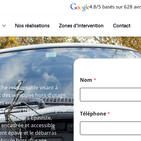
4.8/5 basés sur 628 avi
Nos réalisations
Zones d’intervention
Contact
Nom
*
rche responsable visant à
et des véhicules hors d’usage.
es enjeux
 besoins très concrets pour
Téléphone
*
ls. À travers Épaviste,
, encadrée et accessible
ent épave et le débarras
éhicule hors d’usage