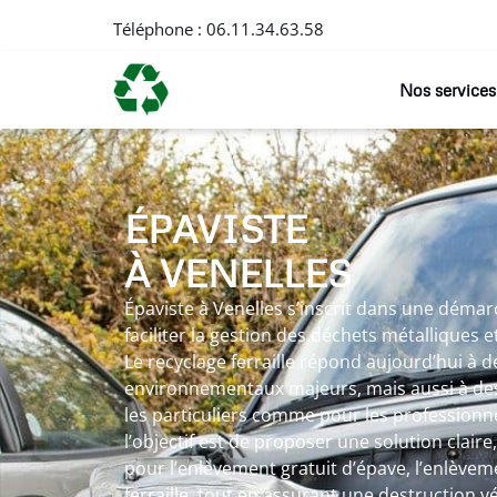
Téléphone :
06.11.34.63.58
Nos services
ÉPAVISTE
À VENELLES
Épaviste à Venelles s’inscrit dans une déma
faciliter la gestion des déchets métalliques 
Le recyclage ferraille répond aujourd’hui à d
environnementaux majeurs, mais aussi à des
les particuliers comme pour les professionne
l’objectif est de proposer une solution claire
pour l’enlèvement gratuit d’épave, l’enlèvem
ferraille, tout en assurant une destruction v