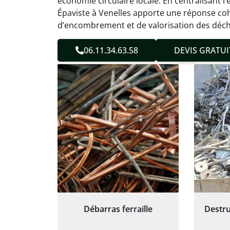
économie circulaire locale. En centralisant l’
sans 
Épaviste à Venelles apporte une réponse coh
Service
d’encombrement et de valorisation des déch
06.11.34.63.58
DEVIS GRATUI
Débarras ferraille
Destru