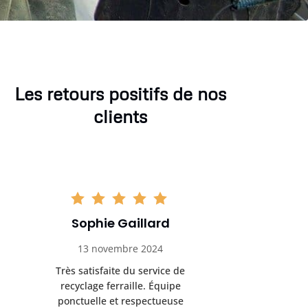
Les retours positifs de nos
clients
Sophie Gaillard
Marc 
13 novembre 2024
8 déc
Très satisfaite du service de
Excellente 
recyclage ferraille. Équipe
recyclag
ponctuelle et respectueuse
équipemen