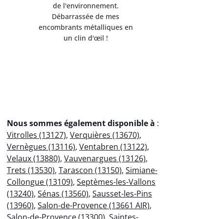
de l'environnement.
Servi
Débarrassée de mes
professio
encombrants métalliques en
votre
un clin d'œil !
éco
Nous sommes également disponible à
:
Vitrolles (13127)
,
Verquières (13670)
,
Vernègues (13116)
,
Ventabren (13122)
,
Velaux (13880)
,
Vauvenargues (13126)
,
Trets (13530)
,
Tarascon (13150)
,
Simiane-
Collongue (13109)
,
Septèmes-les-Vallons
(13240)
,
Sénas (13560)
,
Sausset-les-Pins
(13960)
,
Salon-de-Provence (13661 AIR)
,
Salon-de-Provence (13300)
,
Saintes-