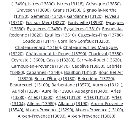
(13490)
,
Istres (13800)
,
Istres (13118)
,
Gréasque (13850)
,
Graveson (13690)
,
Grans (13450)
,
Gignac-la-Nerthe
(13180)
,
Gémenos (13420)
,
Gardanne (13120)
,
Fuveau
(13710)
,
Fos-sur-Mer (13270)
,
Fontvieille (13990)
,
Eyragues
(13630)
,
Eyguières (13430)
,
Eygalières (13810)
,
Ensuès-la-
Redonne (13820)
,
Éguilles (13510)
,
Cuges-les-Pins (13780)
,
Coudoux (13111)
,
Cornillon-Confoux (13250)
,
Châteaurenard (13160)
,
Châteauneuf-les-Martigues
(13220)
,
Châteauneuf-le-Rouge (13790)
,
Charleval (13350)
,
Ceyreste (13600)
,
Cassis (13260)
,
Carry-le-Rouet (13620)
,
Carnoux-en-Provence (13470)
,
Cadolive (13950)
,
Cabriès
(13480)
,
Cabannes (13440)
,
Boulbon (13150)
,
Bouc-Bel-Air
(13320)
,
Berre-l’Étang (13130)
,
Belcodène (13720)
,
Beaurecueil (13100)
,
Barbentane (13570)
,
Aurons (13121)
,
Auriol (13390)
,
Aureille (13930)
,
Aubagne (13400)
,
Arles
(13280)
,
Arles (13200)
,
Arles (13129)
,
Arles (13123)
,
Arles
(13104)
,
Alleins (13980)
,
Allauch (13190)
,
Aix-en-Provence
(13540)
,
Aix-en-Provence (13290)
,
Aix-en-Provence (13100)
,
Aix-en-Provence (13090)
,
Aix-en-Provence (13080)