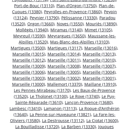
Port-de-Bouc (13110)
,
Plan-d’Orgon (13750)
,
Plan-de-
Cuques (13380)
,
Peyrolles-en-Provence (13860)
,
Peypin
(13124)
,
Peynier (13790)
,
Pélissanne (13330)
,
Paradou
(13520)
,
Orgon (13660)
,
Noves (13550)
,
Mouriès (13890)
,
Mollégès (13940)
,
Miramas (13140)
,
Mimet (13105)
,
Meyreuil (13590)
,
Meyrargues (13650)
,
Maussane-les-
Alpilles (13520)
,
Mas-Blanc-des-Alpilles (13103)
,
Martigues (13500)
,
Martigues (13117)
,
Marseille (13016)
,
Marseille (13015)
,
Marseille (13014)
,
Marseille (13013)
,
Marseille (13012)
,
Marseille (13011)
,
Marseille (13010)
,
Marseille (13009)
,
Marseille (13008)
,
Marseille (13007)
,
Marseille (13006)
,
Marseille (13005)
,
Marseille (13004)
,
Marseille (13003)
,
Marseille (13002)
,
Marseille (13001)
,
Marseille (13000)
,
Mallemort (13370)
,
Maillane (13910)
,
Les Pennes-Mirabeau (13170)
,
Les Baux-de-Provence
(13520)
,
Le Tholonet (13100)
,
Le Rove (13740)
,
Le Puy-
Sainte-Réparade (13610)
,
Lançon-Provence (13680)
,
Lambesc (13410)
,
Lamanon (13113)
,
La Roque-d’Anthéron
(13640)
,
La Penne-sur-Huveaune (13821)
,
La Fare-les-
Oliviers (13580)
,
La Destrousse (13112)
,
La Ciotat (13600)
,
La Bouilladisse (13720)
,
La Barben (13330)
,
Jouques