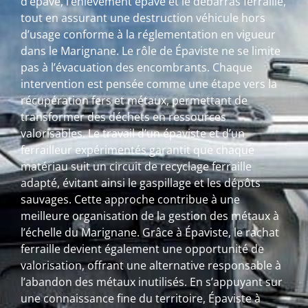
d’épave, l’enlèvement épave et le débarras ferraille,
tout en assurant une destruction véhicule hors
d’usage conforme à la réglementation en vigueur
dans le Marignane. Le rôle de Épaviste ne se limite
pas à l’évacuation des encombrants. Chaque
intervention est pensée comme une étape vers la
récupération fers et métaux, permettant de
transformer des déchets en ressources
valorisables. Le travail d’un épaviste et d’un
ferrailleur expérimentés garantit que chaque
matériau suit un circuit de recyclage ferraille
adapté, évitant ainsi le gaspillage et les dépôts
sauvages. Cette approche contribue à une
meilleure organisation de la gestion des métaux à
l’échelle du Marignane. Grâce à Épaviste, le rachat
ferraille devient également une opportunité de
valorisation, offrant une alternative responsable à
l’abandon des métaux inutilisés. En s’appuyant sur
une connaissance fine du territoire, Épaviste à