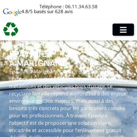
Téléphone :
06.11.34.63.58
4.8/5 basés sur 628 avis
ÉPAVISTE
À MARIGNANE
Épaviste à Marignane s’inscrit dans une démarche
responsable visant à faciliter la gestion des déchets
métalliques et des véhicules hors d’usage. Le
recyclage ferraille répond aujourd’hui à des enjeux
environnementaux majeurs, mais aussi à des
besoins très concrets pour les particuliers comme
pour les professionnels. À travers Épaviste,
l’objectif est de proposer une solution claire,
encadrée et accessible pour l’enlèvement gratuit