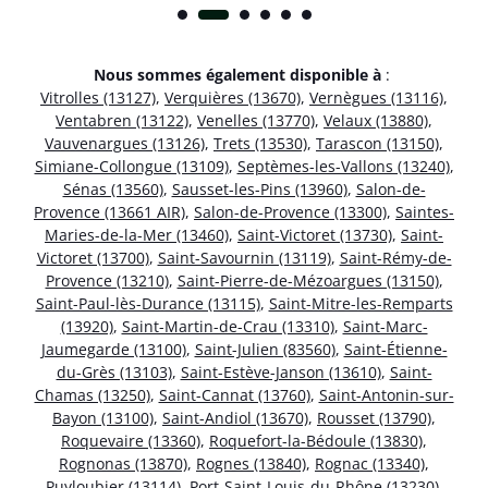
Nous sommes également disponible à
:
Vitrolles (13127)
,
Verquières (13670)
,
Vernègues (13116)
,
Ventabren (13122)
,
Venelles (13770)
,
Velaux (13880)
,
Vauvenargues (13126)
,
Trets (13530)
,
Tarascon (13150)
,
Simiane-Collongue (13109)
,
Septèmes-les-Vallons (13240)
,
Sénas (13560)
,
Sausset-les-Pins (13960)
,
Salon-de-
Provence (13661 AIR)
,
Salon-de-Provence (13300)
,
Saintes-
Maries-de-la-Mer (13460)
,
Saint-Victoret (13730)
,
Saint-
Victoret (13700)
,
Saint-Savournin (13119)
,
Saint-Rémy-de-
Provence (13210)
,
Saint-Pierre-de-Mézoargues (13150)
,
Saint-Paul-lès-Durance (13115)
,
Saint-Mitre-les-Remparts
(13920)
,
Saint-Martin-de-Crau (13310)
,
Saint-Marc-
Jaumegarde (13100)
,
Saint-Julien (83560)
,
Saint-Étienne-
du-Grès (13103)
,
Saint-Estève-Janson (13610)
,
Saint-
Chamas (13250)
,
Saint-Cannat (13760)
,
Saint-Antonin-sur-
Bayon (13100)
,
Saint-Andiol (13670)
,
Rousset (13790)
,
Roquevaire (13360)
,
Roquefort-la-Bédoule (13830)
,
Rognonas (13870)
,
Rognes (13840)
,
Rognac (13340)
,
Puyloubier (13114)
,
Port-Saint-Louis-du-Rhône (13230)
,