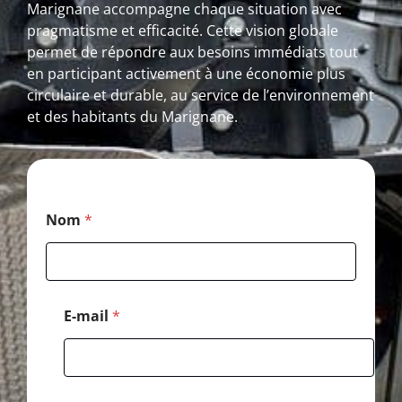
Marignane accompagne chaque situation avec
pragmatisme et efficacité. Cette vision globale
permet de répondre aux besoins immédiats tout
en participant activement à une économie plus
circulaire et durable, au service de l’environnement
et des habitants du Marignane.
E
Nom
*
-
m
a
i
l
*
E-mail
*
*