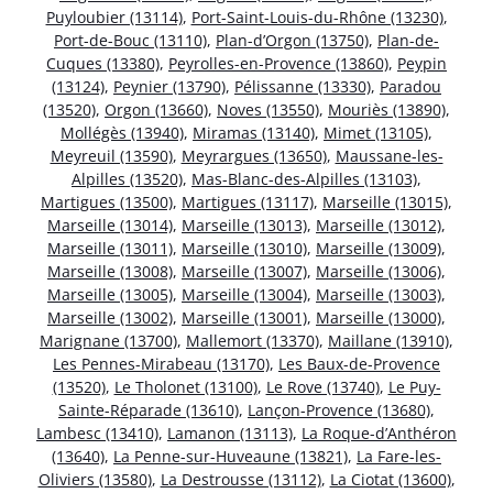
Puyloubier (13114)
,
Port-Saint-Louis-du-Rhône (13230)
,
Port-de-Bouc (13110)
,
Plan-d’Orgon (13750)
,
Plan-de-
Cuques (13380)
,
Peyrolles-en-Provence (13860)
,
Peypin
(13124)
,
Peynier (13790)
,
Pélissanne (13330)
,
Paradou
(13520)
,
Orgon (13660)
,
Noves (13550)
,
Mouriès (13890)
,
Mollégès (13940)
,
Miramas (13140)
,
Mimet (13105)
,
Meyreuil (13590)
,
Meyrargues (13650)
,
Maussane-les-
Alpilles (13520)
,
Mas-Blanc-des-Alpilles (13103)
,
Martigues (13500)
,
Martigues (13117)
,
Marseille (13015)
,
Marseille (13014)
,
Marseille (13013)
,
Marseille (13012)
,
Marseille (13011)
,
Marseille (13010)
,
Marseille (13009)
,
Marseille (13008)
,
Marseille (13007)
,
Marseille (13006)
,
Marseille (13005)
,
Marseille (13004)
,
Marseille (13003)
,
Marseille (13002)
,
Marseille (13001)
,
Marseille (13000)
,
Marignane (13700)
,
Mallemort (13370)
,
Maillane (13910)
,
Les Pennes-Mirabeau (13170)
,
Les Baux-de-Provence
(13520)
,
Le Tholonet (13100)
,
Le Rove (13740)
,
Le Puy-
Sainte-Réparade (13610)
,
Lançon-Provence (13680)
,
Lambesc (13410)
,
Lamanon (13113)
,
La Roque-d’Anthéron
(13640)
,
La Penne-sur-Huveaune (13821)
,
La Fare-les-
Oliviers (13580)
,
La Destrousse (13112)
,
La Ciotat (13600)
,