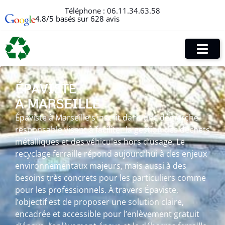
Téléphone :
06.11.34.63.58
4.8/5 basés sur 628 avis
ÉPAVISTE
À MARSEILLE
Épaviste à Marseille s’inscrit dans une démarche
responsable visant à faciliter la gestion des déchets
métalliques et des véhicules hors d’usage. Le
recyclage ferraille répond aujourd’hui à des enjeux
environnementaux majeurs, mais aussi à des
besoins très concrets pour les particuliers comme
pour les professionnels. À travers Épaviste,
l’objectif est de proposer une solution claire,
encadrée et accessible pour l’enlèvement gratuit