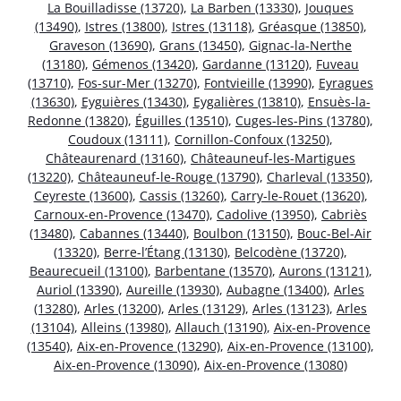
La Bouilladisse (13720)
,
La Barben (13330)
,
Jouques
(13490)
,
Istres (13800)
,
Istres (13118)
,
Gréasque (13850)
,
Graveson (13690)
,
Grans (13450)
,
Gignac-la-Nerthe
(13180)
,
Gémenos (13420)
,
Gardanne (13120)
,
Fuveau
(13710)
,
Fos-sur-Mer (13270)
,
Fontvieille (13990)
,
Eyragues
(13630)
,
Eyguières (13430)
,
Eygalières (13810)
,
Ensuès-la-
Redonne (13820)
,
Éguilles (13510)
,
Cuges-les-Pins (13780)
,
Coudoux (13111)
,
Cornillon-Confoux (13250)
,
Châteaurenard (13160)
,
Châteauneuf-les-Martigues
(13220)
,
Châteauneuf-le-Rouge (13790)
,
Charleval (13350)
,
Ceyreste (13600)
,
Cassis (13260)
,
Carry-le-Rouet (13620)
,
Carnoux-en-Provence (13470)
,
Cadolive (13950)
,
Cabriès
(13480)
,
Cabannes (13440)
,
Boulbon (13150)
,
Bouc-Bel-Air
(13320)
,
Berre-l’Étang (13130)
,
Belcodène (13720)
,
Beaurecueil (13100)
,
Barbentane (13570)
,
Aurons (13121)
,
Auriol (13390)
,
Aureille (13930)
,
Aubagne (13400)
,
Arles
(13280)
,
Arles (13200)
,
Arles (13129)
,
Arles (13123)
,
Arles
(13104)
,
Alleins (13980)
,
Allauch (13190)
,
Aix-en-Provence
(13540)
,
Aix-en-Provence (13290)
,
Aix-en-Provence (13100)
,
Aix-en-Provence (13090)
,
Aix-en-Provence (13080)