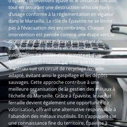
d’épave, l’enlèvement épave et le débarras ferraille,
tout en assurant une destruction véhicule hors
d’usage conforme à la réglementation en vigueur
dans le Marseille. Le rôle de Épaviste ne se limite
pas à l’évacuation des encombrants. Chaque
intervention est pensée comme une étape vers la
récupération fers et métaux, permettant de
transformer des déchets en ressources
valorisables. Le travail d’un épaviste et d’un
ferrailleur expérimentés garantit que chaque
matériau suit un circuit de recyclage ferraille
adapté, évitant ainsi le gaspillage et les dépôts
sauvages. Cette approche contribue à une
meilleure organisation de la gestion des métaux à
l’échelle du Marseille. Grâce à Épaviste, le rachat
ferraille devient également une opportunité de
valorisation, offrant une alternative responsable à
l’abandon des métaux inutilisés. En s’appuyant sur
une connaissance fine du territoire, Épaviste à