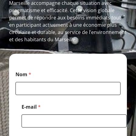
Marseille accompagne chaque situation avec
pragmatisme et efficacité. Cette vision globale
permet de répondre aux besoins immédiats tout
en participant activement à une économie plus
circulaire et durable, au service de l’environnement
et des habitants du Marseille.
P
Nom
*
o
s
t
a
l
E
E-mail
*
-
m
a
i
l