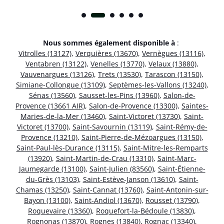
Nous sommes également disponible à
:
Vitrolles (13127)
,
Verquières (13670)
,
Vernègues (13116)
,
Ventabren (13122)
,
Venelles (13770)
,
Velaux (13880)
,
Vauvenargues (13126)
,
Trets (13530)
,
Tarascon (13150)
,
Simiane-Collongue (13109)
,
Septèmes-les-Vallons (13240)
,
Sénas (13560)
,
Sausset-les-Pins (13960)
,
Salon-de-
Provence (13661 AIR)
,
Salon-de-Provence (13300)
,
Saintes-
Maries-de-la-Mer (13460)
,
Saint-Victoret (13730)
,
Saint-
Victoret (13700)
,
Saint-Savournin (13119)
,
Saint-Rémy-de-
Provence (13210)
,
Saint-Pierre-de-Mézoargues (13150)
,
Saint-Paul-lès-Durance (13115)
,
Saint-Mitre-les-Remparts
(13920)
,
Saint-Martin-de-Crau (13310)
,
Saint-Marc-
Jaumegarde (13100)
,
Saint-Julien (83560)
,
Saint-Étienne-
du-Grès (13103)
,
Saint-Estève-Janson (13610)
,
Saint-
Chamas (13250)
,
Saint-Cannat (13760)
,
Saint-Antonin-sur-
Bayon (13100)
,
Saint-Andiol (13670)
,
Rousset (13790)
,
Roquevaire (13360)
,
Roquefort-la-Bédoule (13830)
,
Rognonas (13870)
,
Rognes (13840)
,
Rognac (13340)
,