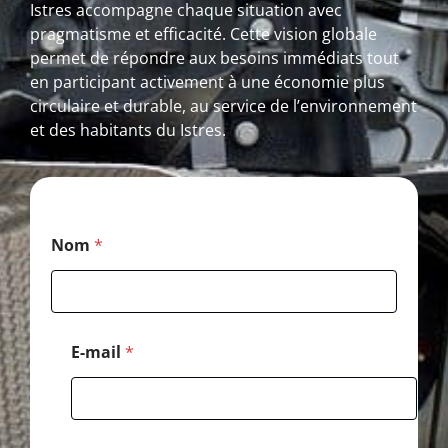
Istres accompagne chaque situation avec
pragmatisme et efficacité. Cette vision globale
permet de répondre aux besoins immédiats tout
en participant activement à une économie plus
circulaire et durable, au service de l’environnement
et des habitants du Istres.
E
Nom
*
-
m
a
i
l
*
E-mail
*
T
é
l
é
p