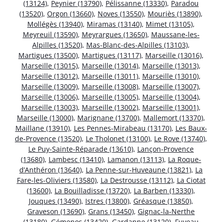
(13124)
,
Peynier (13790)
,
Pélissanne (13330)
,
Paradou
(13520)
,
Orgon (13660)
,
Noves (13550)
,
Mouriès (13890)
,
Mollégès (13940)
,
Miramas (13140)
,
Mimet (13105)
,
Meyreuil (13590)
,
Meyrargues (13650)
,
Maussane-les-
Alpilles (13520)
,
Mas-Blanc-des-Alpilles (13103)
,
Martigues (13500)
,
Martigues (13117)
,
Marseille (13016)
,
Marseille (13015)
,
Marseille (13014)
,
Marseille (13013)
,
Marseille (13012)
,
Marseille (13011)
,
Marseille (13010)
,
Marseille (13009)
,
Marseille (13008)
,
Marseille (13007)
,
Marseille (13006)
,
Marseille (13005)
,
Marseille (13004)
,
Marseille (13003)
,
Marseille (13002)
,
Marseille (13001)
,
Marseille (13000)
,
Marignane (13700)
,
Mallemort (13370)
,
Maillane (13910)
,
Les Pennes-Mirabeau (13170)
,
Les Baux-
de-Provence (13520)
,
Le Tholonet (13100)
,
Le Rove (13740)
,
Le Puy-Sainte-Réparade (13610)
,
Lançon-Provence
(13680)
,
Lambesc (13410)
,
Lamanon (13113)
,
La Roque-
d’Anthéron (13640)
,
La Penne-sur-Huveaune (13821)
,
La
Fare-les-Oliviers (13580)
,
La Destrousse (13112)
,
La Ciotat
(13600)
,
La Bouilladisse (13720)
,
La Barben (13330)
,
Jouques (13490)
,
Istres (13800)
,
Gréasque (13850)
,
Graveson (13690)
,
Grans (13450)
,
Gignac-la-Nerthe
(13180)
,
Gémenos (13420)
,
Gardanne (13120)
,
Fuveau