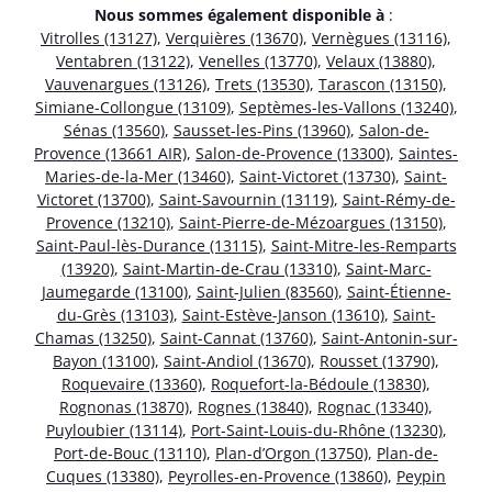
Nous sommes également disponible à
:
Vitrolles (13127)
,
Verquières (13670)
,
Vernègues (13116)
,
Ventabren (13122)
,
Venelles (13770)
,
Velaux (13880)
,
Vauvenargues (13126)
,
Trets (13530)
,
Tarascon (13150)
,
Simiane-Collongue (13109)
,
Septèmes-les-Vallons (13240)
,
Sénas (13560)
,
Sausset-les-Pins (13960)
,
Salon-de-
Provence (13661 AIR)
,
Salon-de-Provence (13300)
,
Saintes-
Maries-de-la-Mer (13460)
,
Saint-Victoret (13730)
,
Saint-
Victoret (13700)
,
Saint-Savournin (13119)
,
Saint-Rémy-de-
Provence (13210)
,
Saint-Pierre-de-Mézoargues (13150)
,
Saint-Paul-lès-Durance (13115)
,
Saint-Mitre-les-Remparts
(13920)
,
Saint-Martin-de-Crau (13310)
,
Saint-Marc-
Jaumegarde (13100)
,
Saint-Julien (83560)
,
Saint-Étienne-
du-Grès (13103)
,
Saint-Estève-Janson (13610)
,
Saint-
Chamas (13250)
,
Saint-Cannat (13760)
,
Saint-Antonin-sur-
Bayon (13100)
,
Saint-Andiol (13670)
,
Rousset (13790)
,
Roquevaire (13360)
,
Roquefort-la-Bédoule (13830)
,
Rognonas (13870)
,
Rognes (13840)
,
Rognac (13340)
,
Puyloubier (13114)
,
Port-Saint-Louis-du-Rhône (13230)
,
Port-de-Bouc (13110)
,
Plan-d’Orgon (13750)
,
Plan-de-
Cuques (13380)
,
Peyrolles-en-Provence (13860)
,
Peypin