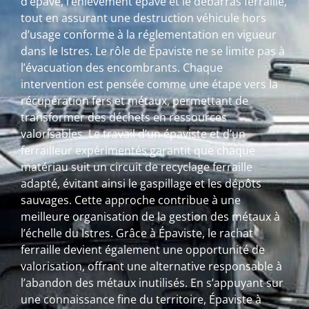
d’épave, l’enlèvement épave et le débarras ferraille,
tout en assurant une destruction véhicule hors
d’usage conforme à la réglementation en vigueur
dans le Istres. Le rôle de Épaviste ne se limite pas à
l’évacuation des encombrants. Chaque
intervention est pensée comme une étape vers la
récupération fers et métaux, permettant de
transformer des déchets en ressources
valorisables. Le travail d’un épaviste et d’un
ferrailleur expérimentés garantit que chaque
matériau suit un circuit de recyclage ferraille
adapté, évitant ainsi le gaspillage et les dépôts
sauvages. Cette approche contribue à une
meilleure organisation de la gestion des métaux à
l’échelle du Istres. Grâce à Épaviste, le rachat
ferraille devient également une opportunité de
valorisation, offrant une alternative responsable à
l’abandon des métaux inutilisés. En s’appuyant sur
une connaissance fine du territoire, Épaviste à