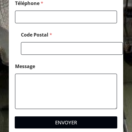
h
Téléphone
*
o
n
e
Code Postal
*
Message
ENVOYER