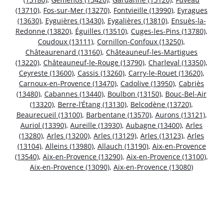
(13710)
,
Fos-sur-Mer (13270)
,
Fontvieille (13990)
,
Eyragues
(13630)
,
Eyguières (13430)
,
Eygalières (13810)
,
Ensuès-la-
Redonne (13820)
,
Éguilles (13510)
,
Cuges-les-Pins (13780)
,
Coudoux (13111)
,
Cornillon-Confoux (13250)
,
Châteaurenard (13160)
,
Châteauneuf-les-Martigues
(13220)
,
Châteauneuf-le-Rouge (13790)
,
Charleval (13350)
,
Ceyreste (13600)
,
Cassis (13260)
,
Carry-le-Rouet (13620)
,
Carnoux-en-Provence (13470)
,
Cadolive (13950)
,
Cabriès
(13480)
,
Cabannes (13440)
,
Boulbon (13150)
,
Bouc-Bel-Air
(13320)
,
Berre-l’Étang (13130)
,
Belcodène (13720)
,
Beaurecueil (13100)
,
Barbentane (13570)
,
Aurons (13121)
,
Auriol (13390)
,
Aureille (13930)
,
Aubagne (13400)
,
Arles
(13280)
,
Arles (13200)
,
Arles (13129)
,
Arles (13123)
,
Arles
(13104)
,
Alleins (13980)
,
Allauch (13190)
,
Aix-en-Provence
(13540)
,
Aix-en-Provence (13290)
,
Aix-en-Provence (13100)
,
Aix-en-Provence (13090)
,
Aix-en-Provence (13080)