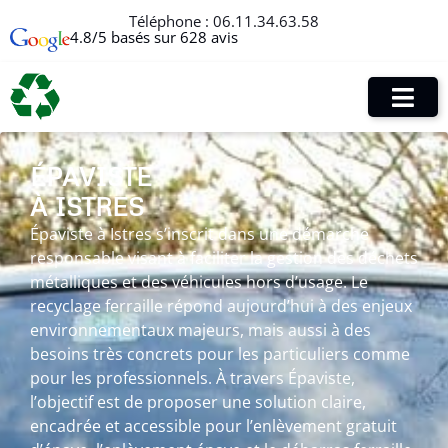
Téléphone :
06.11.34.63.58
4.8/5 basés sur 628 avis
ÉPAVISTE
À ISTRES
Épaviste à Istres s’inscrit dans une démarche
responsable visant à faciliter la gestion des déchets
métalliques et des véhicules hors d’usage. Le
recyclage ferraille répond aujourd’hui à des enjeux
environnementaux majeurs, mais aussi à des
besoins très concrets pour les particuliers comme
pour les professionnels. À travers Épaviste,
l’objectif est de proposer une solution claire,
encadrée et accessible pour l’enlèvement gratuit