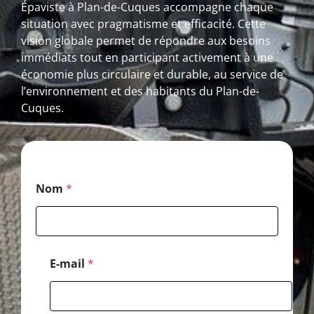
Épaviste à Plan-de-Cuques accompagne chaque
situation avec pragmatisme et efficacité. Cette
vision globale permet de répondre aux besoins
immédiats tout en participant activement à une
économie plus circulaire et durable, au service de
l’environnement et des habitants du Plan-de-
Cuques.
*
Nom
*
*
*
E-mail
*