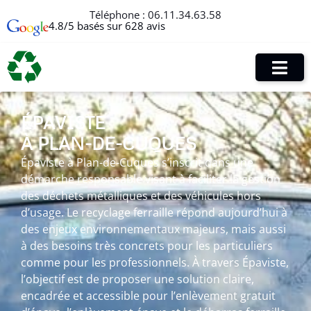
Téléphone :
06.11.34.63.58
4.8/5 basés sur 628 avis
ÉPAVISTE
À PLAN-DE-CUQUES
Épaviste à Plan-de-Cuques s’inscrit dans une
démarche responsable visant à faciliter la gestion
des déchets métalliques et des véhicules hors
d’usage. Le recyclage ferraille répond aujourd’hui à
des enjeux environnementaux majeurs, mais aussi
à des besoins très concrets pour les particuliers
comme pour les professionnels. À travers Épaviste,
l’objectif est de proposer une solution claire,
encadrée et accessible pour l’enlèvement gratuit