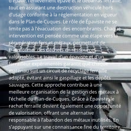
d’épave, l’enlèvement épave et le débarras ferraille,
tout en assurant une destruction véhicule hors
d’usage conforme à la réglementation en vigueur
dans le Plan-de-Cuques. Le rôle de Épaviste ne se
limite pas à l’évacuation des encombrants. Chaque
intervention est pensée comme une étape vers la
récupération fers et métaux, permettant de
transformer des déchets en ressources
valorisables. Le travail d’un épaviste et d’un
ferrailleur expérimentés garantit que chaque
matériau suit un circuit de recyclage ferraille
adapté, évitant ainsi le gaspillage et les dépôts
sauvages. Cette approche contribue à une
meilleure organisation de la gestion des métaux à
l’échelle du Plan-de-Cuques. Grâce à Épaviste, le
rachat ferraille devient également une opportunité
de valorisation, offrant une alternative
responsable à l’abandon des métaux inutilisés. En
s’appuyant sur une connaissance fine du territoire,