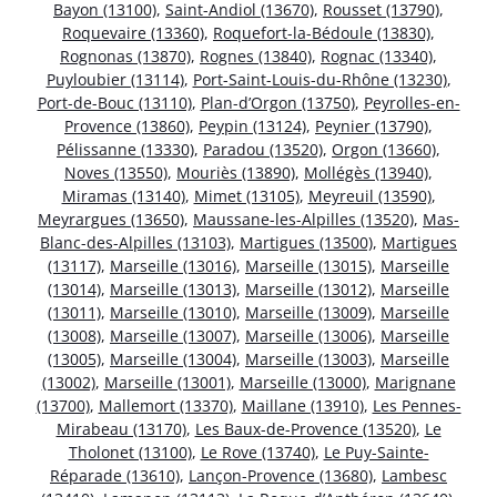
Bayon (13100)
,
Saint-Andiol (13670)
,
Rousset (13790)
,
Roquevaire (13360)
,
Roquefort-la-Bédoule (13830)
,
Rognonas (13870)
,
Rognes (13840)
,
Rognac (13340)
,
Puyloubier (13114)
,
Port-Saint-Louis-du-Rhône (13230)
,
Port-de-Bouc (13110)
,
Plan-d’Orgon (13750)
,
Peyrolles-en-
Provence (13860)
,
Peypin (13124)
,
Peynier (13790)
,
Pélissanne (13330)
,
Paradou (13520)
,
Orgon (13660)
,
Noves (13550)
,
Mouriès (13890)
,
Mollégès (13940)
,
Miramas (13140)
,
Mimet (13105)
,
Meyreuil (13590)
,
Meyrargues (13650)
,
Maussane-les-Alpilles (13520)
,
Mas-
Blanc-des-Alpilles (13103)
,
Martigues (13500)
,
Martigues
(13117)
,
Marseille (13016)
,
Marseille (13015)
,
Marseille
(13014)
,
Marseille (13013)
,
Marseille (13012)
,
Marseille
(13011)
,
Marseille (13010)
,
Marseille (13009)
,
Marseille
(13008)
,
Marseille (13007)
,
Marseille (13006)
,
Marseille
(13005)
,
Marseille (13004)
,
Marseille (13003)
,
Marseille
(13002)
,
Marseille (13001)
,
Marseille (13000)
,
Marignane
(13700)
,
Mallemort (13370)
,
Maillane (13910)
,
Les Pennes-
Mirabeau (13170)
,
Les Baux-de-Provence (13520)
,
Le
Tholonet (13100)
,
Le Rove (13740)
,
Le Puy-Sainte-
Réparade (13610)
,
Lançon-Provence (13680)
,
Lambesc