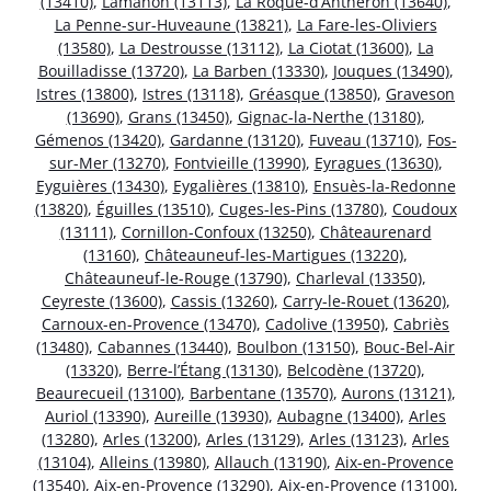
(13410)
,
Lamanon (13113)
,
La Roque-d’Anthéron (13640)
,
La Penne-sur-Huveaune (13821)
,
La Fare-les-Oliviers
(13580)
,
La Destrousse (13112)
,
La Ciotat (13600)
,
La
Bouilladisse (13720)
,
La Barben (13330)
,
Jouques (13490)
,
Istres (13800)
,
Istres (13118)
,
Gréasque (13850)
,
Graveson
(13690)
,
Grans (13450)
,
Gignac-la-Nerthe (13180)
,
Gémenos (13420)
,
Gardanne (13120)
,
Fuveau (13710)
,
Fos-
sur-Mer (13270)
,
Fontvieille (13990)
,
Eyragues (13630)
,
Eyguières (13430)
,
Eygalières (13810)
,
Ensuès-la-Redonne
(13820)
,
Éguilles (13510)
,
Cuges-les-Pins (13780)
,
Coudoux
(13111)
,
Cornillon-Confoux (13250)
,
Châteaurenard
(13160)
,
Châteauneuf-les-Martigues (13220)
,
Châteauneuf-le-Rouge (13790)
,
Charleval (13350)
,
Ceyreste (13600)
,
Cassis (13260)
,
Carry-le-Rouet (13620)
,
Carnoux-en-Provence (13470)
,
Cadolive (13950)
,
Cabriès
(13480)
,
Cabannes (13440)
,
Boulbon (13150)
,
Bouc-Bel-Air
(13320)
,
Berre-l’Étang (13130)
,
Belcodène (13720)
,
Beaurecueil (13100)
,
Barbentane (13570)
,
Aurons (13121)
,
Auriol (13390)
,
Aureille (13930)
,
Aubagne (13400)
,
Arles
(13280)
,
Arles (13200)
,
Arles (13129)
,
Arles (13123)
,
Arles
(13104)
,
Alleins (13980)
,
Allauch (13190)
,
Aix-en-Provence
(13540)
,
Aix-en-Provence (13290)
,
Aix-en-Provence (13100)
,