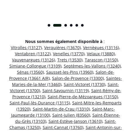
Nous sommes également disponible à
:
Vitrolles (13127)
,
Verquières (13670)
,
Vernègues (13116)
,
Ventabren (13122)
,
Venelles (13770)
,
Velaux (13880)
,
Vauvenargues (13126)
,
Trets (13530)
,
Tarascon (13150)
,
Simiane-Collongue (13109)
,
Septèmes-les-Vallons (13240)
,
Sénas (13560)
,
Sausset-les-Pins (13960)
,
Salon-de-
Provence (13661 AIR)
,
Salon-de-Provence (13300)
,
Saintes-
Maries-de-la-Mer (13460)
,
Saint-Victoret (13730)
,
Saint-
Victoret (13700)
,
Saint-Savournin (13119)
,
Saint-Rémy-de-
Provence (13210)
,
Saint-Pierre-de-Mézoargues (13150)
,
Saint-Paul-lès-Durance (13115)
,
Saint-Mitre-les-Remparts
(13920)
,
Saint-Martin-de-Crau (13310)
,
Saint-Marc-
Jaumegarde (13100)
,
Saint-Julien (83560)
,
Saint-Étienne-
du-Grès (13103)
,
Saint-Estève-Janson (13610)
,
Saint-
Chamas (13250)
,
Saint-Cannat (13760)
,
Saint-Antonin-sur-