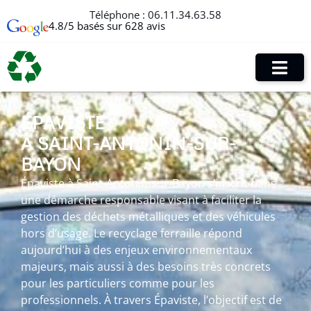
Téléphone :
06.11.34.63.58
4.8/5 basés sur 628 avis
ÉPAVISTE
À SAINT-ANTONIN-SUR-
BAYON
Épaviste à Saint-Antonin-sur-Bayon s’inscrit dans
une démarche responsable visant à faciliter la
gestion des déchets métalliques et des véhicules
hors d’usage. Le recyclage ferraille répond
aujourd’hui à des enjeux environnementaux
majeurs, mais aussi à des besoins très concrets
pour les particuliers comme pour les
professionnels. À travers Épaviste, l’objectif est de