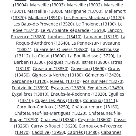
(13004)
,
Marseille (13003)
,
Marseille (13002)
,
Marseille
(13001)
,
Marseille (13000)
,
Marignane (13700)
,
Mallemort
(13370)
,
Maillane (13910)
,
Les Pennes-Mirabeau (13170)
,
Les Baux-de-Provence (13520)
,
Le Tholonet (13100)
,
Le
Rove (13740)
,
Le Puy-Sainte-Réparade (13610)
,
Lançon-
Provence (13680)
,
Lambesc (13410)
,
Lamanon (13113)
,
La
Roque-d’Anthéron (13640)
,
La Penne-sur-Huveaune
(13821)
,
La Fare-les-Oliviers (13580)
,
La Destrousse
(13112)
,
La Ciotat (13600)
,
La Bouilladisse (13720)
,
La
Barben (13330)
,
Jouques (13490)
,
Istres (13800)
,
Istres
(13118)
,
Gréasque (13850)
,
Graveson (13690)
,
Grans
(13450)
,
Gignac-la-Nerthe (13180)
,
Gémenos (13420)
,
Gardanne (13120)
,
Fuveau (13710)
,
Fos-sur-Mer (13270)
,
Fontvieille (13990)
,
Eyragues (13630)
,
Eyguières (13430)
,
Eygalières (13810)
,
Ensuès-la-Redonne (13820)
,
Éguilles
(13510)
,
Cuges-les-Pins (13780)
,
Coudoux (13111)
,
Cornillon-Confoux (13250)
,
Châteaurenard (13160)
,
Châteauneuf-les-Martigues (13220)
,
Châteauneuf-le-
Rouge (13790)
,
Charleval (13350)
,
Ceyreste (13600)
,
Cassis
(13260)
,
Carry-le-Rouet (13620)
,
Carnoux-en-Provence
(13470)
,
Cadolive (13950)
,
Cabriès (13480)
,
Cabannes