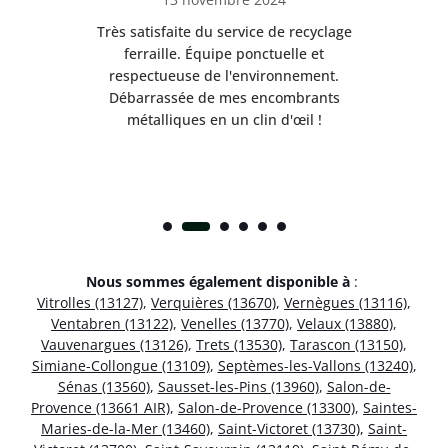
Très satisfaite du service de recyclage
Exc
e ma
ferraille. Équipe ponctuelle et
respectueuse de l'environnement.
!
Débarrassée de mes encombrants
métalliques en un clin d'œil !
Nous sommes également disponible à
:
Vitrolles (13127)
,
Verquières (13670)
,
Vernègues (13116)
,
Ventabren (13122)
,
Venelles (13770)
,
Velaux (13880)
,
Vauvenargues (13126)
,
Trets (13530)
,
Tarascon (13150)
,
Simiane-Collongue (13109)
,
Septèmes-les-Vallons (13240)
,
Sénas (13560)
,
Sausset-les-Pins (13960)
,
Salon-de-
Provence (13661 AIR)
,
Salon-de-Provence (13300)
,
Saintes-
Maries-de-la-Mer (13460)
,
Saint-Victoret (13730)
,
Saint-