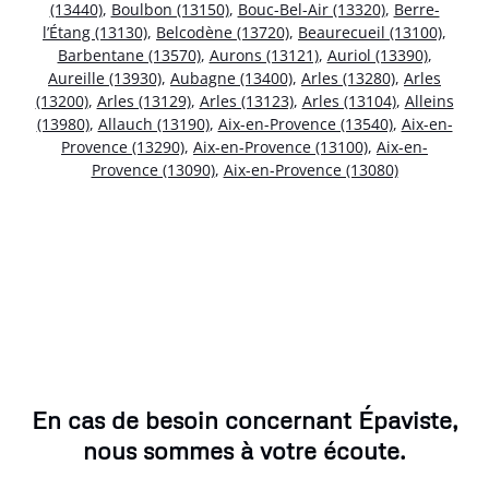
(13440)
,
Boulbon (13150)
,
Bouc-Bel-Air (13320)
,
Berre-
l’Étang (13130)
,
Belcodène (13720)
,
Beaurecueil (13100)
,
Barbentane (13570)
,
Aurons (13121)
,
Auriol (13390)
,
Aureille (13930)
,
Aubagne (13400)
,
Arles (13280)
,
Arles
(13200)
,
Arles (13129)
,
Arles (13123)
,
Arles (13104)
,
Alleins
(13980)
,
Allauch (13190)
,
Aix-en-Provence (13540)
,
Aix-en-
Provence (13290)
,
Aix-en-Provence (13100)
,
Aix-en-
Provence (13090)
,
Aix-en-Provence (13080)
En cas de besoin concernant Épaviste,
nous sommes à votre écoute.