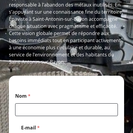
responsable à l’abandon des métaux inutilisés. En
s’appuyant sur une connaissance fine du territoire,
Épaviste à Saint-Antonin-sur-Bayon accompagne
chaque situation avec pragmatisme et efficacité.
Cette vision globale permet de répondre aux
besoins immédiats tout en participant activement
à une économie plus circulaire et durable, au
service de l’environnement et des habitants du
Saint-Antonin-sur-Bayon.
P
Nom
*
o
s
t
a
l
*
E-mail
*
N