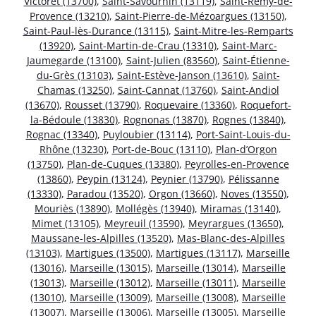
Victoret (13700)
,
Saint-Savournin (13119)
,
Saint-Rémy-de-
Provence (13210)
,
Saint-Pierre-de-Mézoargues (13150)
,
Saint-Paul-lès-Durance (13115)
,
Saint-Mitre-les-Remparts
(13920)
,
Saint-Martin-de-Crau (13310)
,
Saint-Marc-
Jaumegarde (13100)
,
Saint-Julien (83560)
,
Saint-Étienne-
du-Grès (13103)
,
Saint-Estève-Janson (13610)
,
Saint-
Chamas (13250)
,
Saint-Cannat (13760)
,
Saint-Andiol
(13670)
,
Rousset (13790)
,
Roquevaire (13360)
,
Roquefort-
la-Bédoule (13830)
,
Rognonas (13870)
,
Rognes (13840)
,
Rognac (13340)
,
Puyloubier (13114)
,
Port-Saint-Louis-du-
Rhône (13230)
,
Port-de-Bouc (13110)
,
Plan-d’Orgon
(13750)
,
Plan-de-Cuques (13380)
,
Peyrolles-en-Provence
(13860)
,
Peypin (13124)
,
Peynier (13790)
,
Pélissanne
(13330)
,
Paradou (13520)
,
Orgon (13660)
,
Noves (13550)
,
Mouriès (13890)
,
Mollégès (13940)
,
Miramas (13140)
,
Mimet (13105)
,
Meyreuil (13590)
,
Meyrargues (13650)
,
Maussane-les-Alpilles (13520)
,
Mas-Blanc-des-Alpilles
(13103)
,
Martigues (13500)
,
Martigues (13117)
,
Marseille
(13016)
,
Marseille (13015)
,
Marseille (13014)
,
Marseille
(13013)
,
Marseille (13012)
,
Marseille (13011)
,
Marseille
(13010)
,
Marseille (13009)
,
Marseille (13008)
,
Marseille
(13007)
,
Marseille (13006)
,
Marseille (13005)
,
Marseille