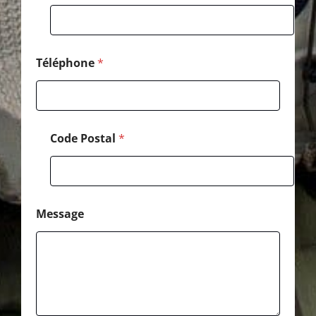
o
m
Téléphone
*
Code Postal
*
Message