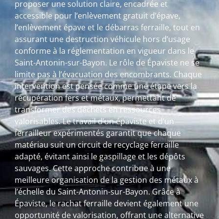
proposer une solution claire, encadrée et
accessible pour l’enlèvement gratuit d’épave,
l’enlèvement épave et le débarras ferraille, tout en
assurant une destruction véhicule hors d’usage
conforme à la réglementation en vigueur dans le
Saint-Antonin-sur-Bayon. Le rôle de Épaviste ne se
limite pas à l’évacuation des encombrants. Chaque
intervention est pensée comme une étape vers la
récupération fers et métaux, permettant de
transformer des déchets en ressources
valorisables. Le travail d’un épaviste et d’un
ferrailleur expérimentés garantit que chaque
matériau suit un circuit de recyclage ferraille
adapté, évitant ainsi le gaspillage et les dépôts
sauvages. Cette approche contribue à une
meilleure organisation de la gestion des métaux à
l’échelle du Saint-Antonin-sur-Bayon. Grâce à
Épaviste, le rachat ferraille devient également une
opportunité de valorisation, offrant une alternative