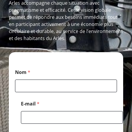
Arles accompagne chaque situation avec
pragmatisme et efficacité. Cette vision globale
permet de répondre aux besoins immédiats tout
en participant activement à une économie plus
circulaire et durable, au service de l’environnement
et des habitants du Arles.
*
Nom
*
M
e
s
s
a
g
E-mail
*
e
P
o
s
t