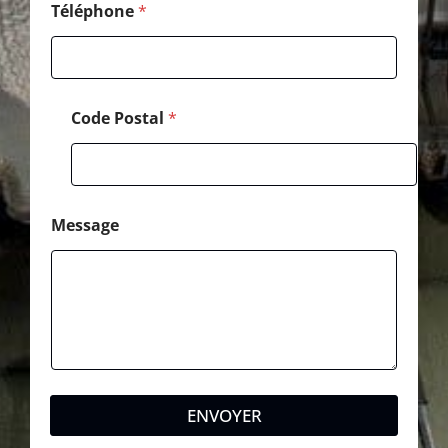
a
Téléphone
*
l
Code Postal
*
Message
ENVOYER