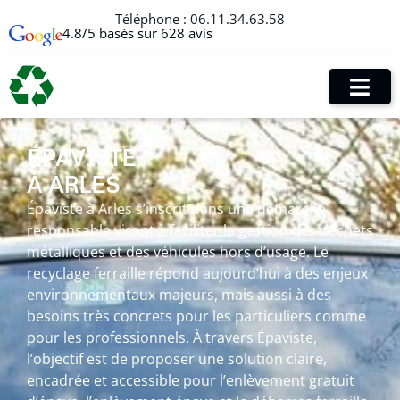
Téléphone :
06.11.34.63.58
4.8/5 basés sur 628 avis
ÉPAVISTE
À ARLES
Épaviste à Arles s’inscrit dans une démarche
responsable visant à faciliter la gestion des déchets
métalliques et des véhicules hors d’usage. Le
recyclage ferraille répond aujourd’hui à des enjeux
environnementaux majeurs, mais aussi à des
besoins très concrets pour les particuliers comme
pour les professionnels. À travers Épaviste,
l’objectif est de proposer une solution claire,
encadrée et accessible pour l’enlèvement gratuit