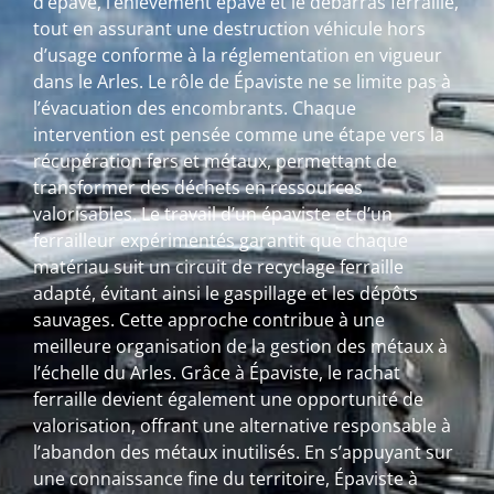
d’épave, l’enlèvement épave et le débarras ferraille,
tout en assurant une destruction véhicule hors
d’usage conforme à la réglementation en vigueur
dans le Arles. Le rôle de Épaviste ne se limite pas à
l’évacuation des encombrants. Chaque
intervention est pensée comme une étape vers la
récupération fers et métaux, permettant de
transformer des déchets en ressources
valorisables. Le travail d’un épaviste et d’un
ferrailleur expérimentés garantit que chaque
matériau suit un circuit de recyclage ferraille
adapté, évitant ainsi le gaspillage et les dépôts
sauvages. Cette approche contribue à une
meilleure organisation de la gestion des métaux à
l’échelle du Arles. Grâce à Épaviste, le rachat
ferraille devient également une opportunité de
valorisation, offrant une alternative responsable à
l’abandon des métaux inutilisés. En s’appuyant sur
une connaissance fine du territoire, Épaviste à