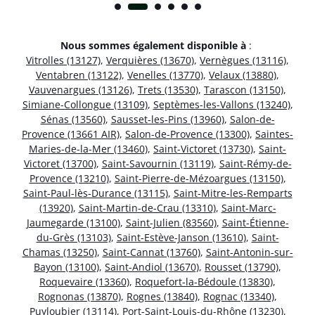
Nous sommes également disponible à
:
Vitrolles (13127)
,
Verquières (13670)
,
Vernègues (13116)
,
Ventabren (13122)
,
Venelles (13770)
,
Velaux (13880)
,
Vauvenargues (13126)
,
Trets (13530)
,
Tarascon (13150)
,
Simiane-Collongue (13109)
,
Septèmes-les-Vallons (13240)
,
Sénas (13560)
,
Sausset-les-Pins (13960)
,
Salon-de-
Provence (13661 AIR)
,
Salon-de-Provence (13300)
,
Saintes-
Maries-de-la-Mer (13460)
,
Saint-Victoret (13730)
,
Saint-
Victoret (13700)
,
Saint-Savournin (13119)
,
Saint-Rémy-de-
Provence (13210)
,
Saint-Pierre-de-Mézoargues (13150)
,
Saint-Paul-lès-Durance (13115)
,
Saint-Mitre-les-Remparts
(13920)
,
Saint-Martin-de-Crau (13310)
,
Saint-Marc-
Jaumegarde (13100)
,
Saint-Julien (83560)
,
Saint-Étienne-
du-Grès (13103)
,
Saint-Estève-Janson (13610)
,
Saint-
Chamas (13250)
,
Saint-Cannat (13760)
,
Saint-Antonin-sur-
Bayon (13100)
,
Saint-Andiol (13670)
,
Rousset (13790)
,
Roquevaire (13360)
,
Roquefort-la-Bédoule (13830)
,
Rognonas (13870)
,
Rognes (13840)
,
Rognac (13340)
,
Puyloubier (13114)
,
Port-Saint-Louis-du-Rhône (13230)
,