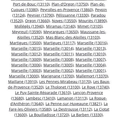
Port-de-Bouc (13110)
,
Plan-d’Orgon (13750)
,
Plan-de-
Cuques (13380)
,
Peyrolles-en-Provence (13860)
,
Peypin
(13124)
,
Peynier (13790)
,
Pélissanne (13330)
,
Paradou
(13520)
,
Orgon (13660)
,
Noves (13550)
,
Mouriès (13890)
,
Mollégès (13940)
,
Miramas (13140)
,
Mimet (13105)
,
Meyreuil (13590)
,
Meyrargues (13650)
,
Maussane-les-
Alpilles (13520)
,
Mas-Blanc-des-Alpilles (13103)
,
Martigues (13500)
,
Martigues (13117)
,
Marseille (13016)
,
Marseille (13015)
,
Marseille (13014)
,
Marseille (13013)
,
Marseille (13012)
,
Marseille (13011)
,
Marseille (13010)
,
Marseille (13009)
,
Marseille (13008)
,
Marseille (13007)
,
Marseille (13006)
,
Marseille (13005)
,
Marseille (13004)
,
Marseille (13003)
,
Marseille (13002)
,
Marseille (13001)
,
Marseille (13000)
,
Marignane (13700)
,
Mallemort (13370)
,
Maillane (13910)
,
Les Pennes-Mirabeau (13170)
,
Les Baux-
de-Provence (13520)
,
Le Tholonet (13100)
,
Le Rove (13740)
,
Le Puy-Sainte-Réparade (13610)
,
Lançon-Provence
(13680)
,
Lambesc (13410)
,
Lamanon (13113)
,
La Roque-
d’Anthéron (13640)
,
La Penne-sur-Huveaune (13821)
,
La
Fare-les-Oliviers (13580)
,
La Destrousse (13112)
,
La Ciotat
(13600)
,
La Bouilladisse (13720)
,
La Barben (13330)
,