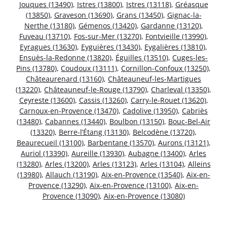
Jouques (13490)
,
Istres (13800)
,
Istres (13118)
,
Gréasque
(13850)
,
Graveson (13690)
,
Grans (13450)
,
Gignac-la-
Nerthe (13180)
,
Gémenos (13420)
,
Gardanne (13120)
,
Fuveau (13710)
,
Fos-sur-Mer (13270)
,
Fontvieille (13990)
,
Eyragues (13630)
,
Eyguières (13430)
,
Eygalières (13810)
,
Ensuès-la-Redonne (13820)
,
Éguilles (13510)
,
Cuges-les-
Pins (13780)
,
Coudoux (13111)
,
Cornillon-Confoux (13250)
,
Châteaurenard (13160)
,
Châteauneuf-les-Martigues
(13220)
,
Châteauneuf-le-Rouge (13790)
,
Charleval (13350)
,
Ceyreste (13600)
,
Cassis (13260)
,
Carry-le-Rouet (13620)
,
Carnoux-en-Provence (13470)
,
Cadolive (13950)
,
Cabriès
(13480)
,
Cabannes (13440)
,
Boulbon (13150)
,
Bouc-Bel-Air
(13320)
,
Berre-l’Étang (13130)
,
Belcodène (13720)
,
Beaurecueil (13100)
,
Barbentane (13570)
,
Aurons (13121)
,
Auriol (13390)
,
Aureille (13930)
,
Aubagne (13400)
,
Arles
(13280)
,
Arles (13200)
,
Arles (13123)
,
Arles (13104)
,
Alleins
(13980)
,
Allauch (13190)
,
Aix-en-Provence (13540)
,
Aix-en-
Provence (13290)
,
Aix-en-Provence (13100)
,
Aix-en-
Provence (13090)
,
Aix-en-Provence (13080)