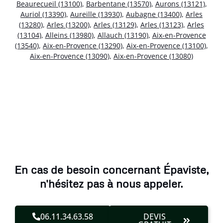
Beaurecueil (13100)
,
Barbentane (13570)
,
Aurons (13121)
,
Auriol (13390)
,
Aureille (13930)
,
Aubagne (13400)
,
Arles
(13280)
,
Arles (13200)
,
Arles (13129)
,
Arles (13123)
,
Arles
(13104)
,
Alleins (13980)
,
Allauch (13190)
,
Aix-en-Provence
(13540)
,
Aix-en-Provence (13290)
,
Aix-en-Provence (13100)
,
Aix-en-Provence (13090)
,
Aix-en-Provence (13080)
En cas de besoin concernant Épaviste,
n'hésitez pas à nous appeler.
06.11.34.63.58
DEVIS