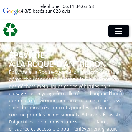
Téléphone :
06.11.34.63.58
4.8/5 basés sur 628 avis
ÉPAVISTE
À LA ROQUE-D’ANTHÉRON
Épaviste à La Roque-d’Anthéron s’inscrit dans une
démarche responsable visant à faciliter la gestion
des déchets métalliques et des véhicules hors
d’usage. Le recyclage ferraille répond aujourd’hui à
des enjeux environnementaux majeurs, mais aussi
à des besoins très concrets pour les particuliers
comme pour les professionnels. À travers Épaviste,
l’objectif est de proposer une solution claire,
encadrée et accessible pour l’enlèvement gratuit