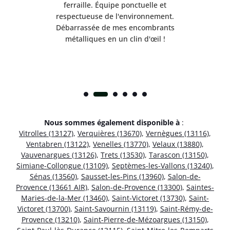
e ma
ferraille. Équipe ponctuelle et
respectueuse de l'environnement.
!
Débarrassée de mes encombrants
métalliques en un clin d'œil !
Nous sommes également disponible à
:
Vitrolles (13127)
,
Verquières (13670)
,
Vernègues (13116)
,
Ventabren (13122)
,
Venelles (13770)
,
Velaux (13880)
,
Vauvenargues (13126)
,
Trets (13530)
,
Tarascon (13150)
,
Simiane-Collongue (13109)
,
Septèmes-les-Vallons (13240)
,
Sénas (13560)
,
Sausset-les-Pins (13960)
,
Salon-de-
Provence (13661 AIR)
,
Salon-de-Provence (13300)
,
Saintes-
Maries-de-la-Mer (13460)
,
Saint-Victoret (13730)
,
Saint-
Victoret (13700)
,
Saint-Savournin (13119)
,
Saint-Rémy-de-
Provence (13210)
,
Saint-Pierre-de-Mézoargues (13150)
,