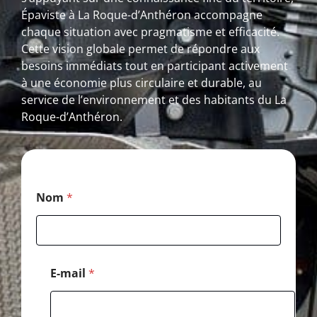
Épaviste à La Roque-d’Anthéron accompagne
chaque situation avec pragmatisme et efficacité.
Cette vision globale permet de répondre aux
besoins immédiats tout en participant activement
à une économie plus circulaire et durable, au
service de l’environnement et des habitants du La
Roque-d’Anthéron.
C
Nom
*
o
d
e
E
-
m
E-mail
*
a
i
l