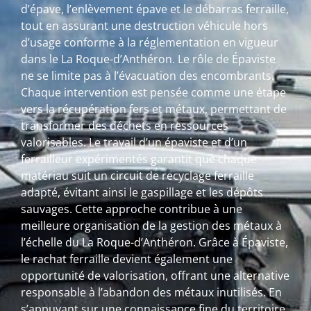
d’épave, l’enlèvement épave et le débarras ferraille,
tout en assurant une destruction véhicule hors
d’usage conforme à la réglementation en vigueur
dans le La Roque-d’Anthéron. Le rôle de Épaviste
ne se limite pas à l’évacuation des encombrants.
Chaque intervention est pensée comme une étape
vers la récupération fers et métaux, permettant de
transformer des déchets en ressources
valorisables. Le travail d’un épaviste et d’un
ferrailleur expérimentés garantit que chaque
matériau suit un circuit de recyclage ferraille
adapté, évitant ainsi le gaspillage et les dépôts
sauvages. Cette approche contribue à une
meilleure organisation de la gestion des métaux à
l’échelle du La Roque-d’Anthéron. Grâce à Épaviste,
le rachat ferraille devient également une
opportunité de valorisation, offrant une alternative
responsable à l’abandon des métaux inutilisés. En
s’appuyant sur une connaissance fine du territoire,