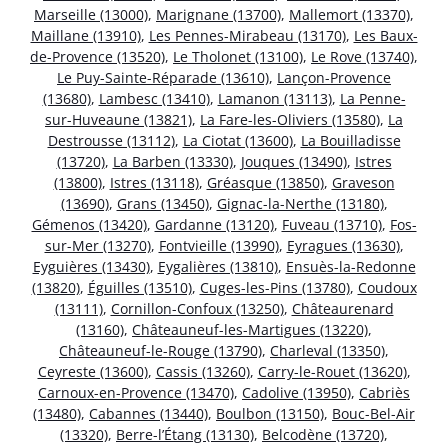
Marseille (13000)
,
Marignane (13700)
,
Mallemort (13370)
,
Maillane (13910)
,
Les Pennes-Mirabeau (13170)
,
Les Baux-
de-Provence (13520)
,
Le Tholonet (13100)
,
Le Rove (13740)
,
Le Puy-Sainte-Réparade (13610)
,
Lançon-Provence
(13680)
,
Lambesc (13410)
,
Lamanon (13113)
,
La Penne-
sur-Huveaune (13821)
,
La Fare-les-Oliviers (13580)
,
La
Destrousse (13112)
,
La Ciotat (13600)
,
La Bouilladisse
(13720)
,
La Barben (13330)
,
Jouques (13490)
,
Istres
(13800)
,
Istres (13118)
,
Gréasque (13850)
,
Graveson
(13690)
,
Grans (13450)
,
Gignac-la-Nerthe (13180)
,
Gémenos (13420)
,
Gardanne (13120)
,
Fuveau (13710)
,
Fos-
sur-Mer (13270)
,
Fontvieille (13990)
,
Eyragues (13630)
,
Eyguières (13430)
,
Eygalières (13810)
,
Ensuès-la-Redonne
(13820)
,
Éguilles (13510)
,
Cuges-les-Pins (13780)
,
Coudoux
(13111)
,
Cornillon-Confoux (13250)
,
Châteaurenard
(13160)
,
Châteauneuf-les-Martigues (13220)
,
Châteauneuf-le-Rouge (13790)
,
Charleval (13350)
,
Ceyreste (13600)
,
Cassis (13260)
,
Carry-le-Rouet (13620)
,
Carnoux-en-Provence (13470)
,
Cadolive (13950)
,
Cabriès
(13480)
,
Cabannes (13440)
,
Boulbon (13150)
,
Bouc-Bel-Air
(13320)
,
Berre-l’Étang (13130)
,
Belcodène (13720)
,