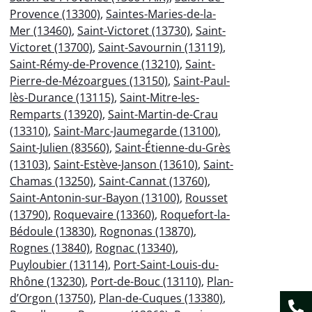
Provence (13300)
,
Saintes-Maries-de-la-
Mer (13460)
,
Saint-Victoret (13730)
,
Saint-
Victoret (13700)
,
Saint-Savournin (13119)
,
Saint-Rémy-de-Provence (13210)
,
Saint-
Pierre-de-Mézoargues (13150)
,
Saint-Paul-
lès-Durance (13115)
,
Saint-Mitre-les-
Remparts (13920)
,
Saint-Martin-de-Crau
(13310)
,
Saint-Marc-Jaumegarde (13100)
,
Saint-Julien (83560)
,
Saint-Étienne-du-Grès
(13103)
,
Saint-Estève-Janson (13610)
,
Saint-
Chamas (13250)
,
Saint-Cannat (13760)
,
Saint-Antonin-sur-Bayon (13100)
,
Rousset
(13790)
,
Roquevaire (13360)
,
Roquefort-la-
Bédoule (13830)
,
Rognonas (13870)
,
Rognes (13840)
,
Rognac (13340)
,
Puyloubier (13114)
,
Port-Saint-Louis-du-
Rhône (13230)
,
Port-de-Bouc (13110)
,
Plan-
d’Orgon (13750)
,
Plan-de-Cuques (13380)
,