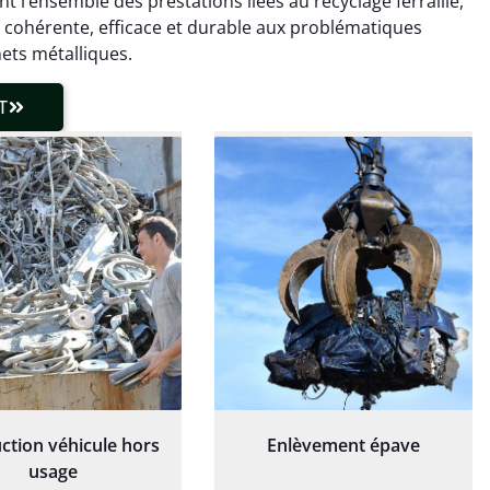
nt l’ensemble des prestations liées au recyclage ferraille,
laisser de traces.
chaudière et démarche
 cohérente, efficace et durable aux problématiques
 client très réactif.
transparente. Je
ets métalliques.
recommande !
T
ction véhicule hors
Enlèvement épave
usage