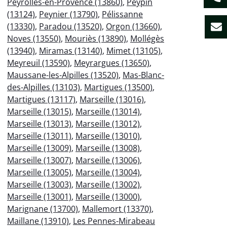
Peyrolles-en-Provence (13860)
,
Peypin
(13124)
,
Peynier (13790)
,
Pélissanne
(13330)
,
Paradou (13520)
,
Orgon (13660)
,
Noves (13550)
,
Mouriès (13890)
,
Mollégès
(13940)
,
Miramas (13140)
,
Mimet (13105)
,
Meyreuil (13590)
,
Meyrargues (13650)
,
Maussane-les-Alpilles (13520)
,
Mas-Blanc-
des-Alpilles (13103)
,
Martigues (13500)
,
Martigues (13117)
,
Marseille (13016)
,
Marseille (13015)
,
Marseille (13014)
,
Marseille (13013)
,
Marseille (13012)
,
Marseille (13011)
,
Marseille (13010)
,
Marseille (13009)
,
Marseille (13008)
,
Marseille (13007)
,
Marseille (13006)
,
Marseille (13005)
,
Marseille (13004)
,
Marseille (13003)
,
Marseille (13002)
,
Marseille (13001)
,
Marseille (13000)
,
Marignane (13700)
,
Mallemort (13370)
,
Maillane (13910)
,
Les Pennes-Mirabeau