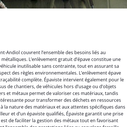
nt-Andiol couvrent l’ensemble des besoins liés au
ts métalliques. L’enlèvement gratuit d’épave constitue une
éhicule inutilisable sans contrainte, tout en assurant sa
espect des règles environnementales. L’enlèvement épave
 traçabilité complète. Épaviste intervient également pour le
issus de chantiers, de véhicules hors d’usage ou d’objets
ginie Lambert
Jérôme Meunier
rs et métaux permet de valoriser ces matériaux, tandis
e intéressante pour transformer des déchets en ressources
6 février 2025
21 octobre 2024
 à la nature des matériaux et aux attentes spécifiques dans
 pour se débarrasser
Service de recyclage efficace
illeur et d’un épaviste qualifiés, Épaviste garantit une prise
ux métaux ! Équipe
et écologique. Enlèvement
 est de faciliter la gestion des métaux tout en favorisant
ce qui a tout enlevé
rapide de ma vieille