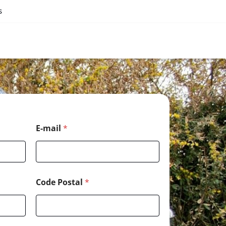
s
E-mail
*
Code Postal
*