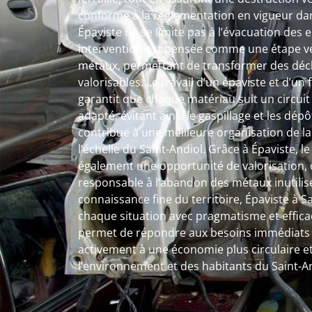
conforme à la réglementation en vigueur dans
Épaviste ne se limite pas à l’évacuation de
intervention est pensée comme une étape ver
métaux, permettant de transformer des déc
valorisables. Le travail d’un épaviste et d’un
garantit que chaque matériau suit un circuit 
adapté, évitant ainsi le gaspillage et les dé
contribue à une meilleure organisation de l
l’échelle du Saint-Andiol. Grâce à Épaviste, le
également une opportunité de valorisation, o
responsable à l’abandon des métaux inutilis
connaissance fine du territoire, Épaviste à
chaque situation avec pragmatisme et efficac
permet de répondre aux besoins immédiats t
activement à une économie plus circulaire et
l’environnement et des habitants du Saint-An