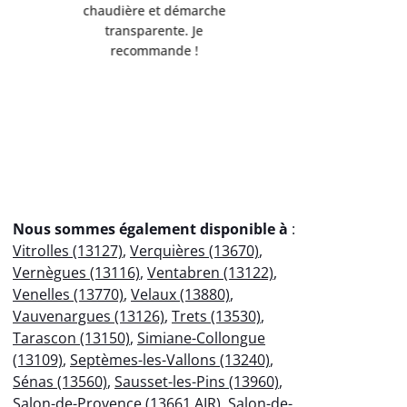
de l'environnement.
Servi
Débarrassée de mes
professio
encombrants métalliques en
votre
un clin d'œil !
éco
Nous sommes également disponible à
:
Vitrolles (13127)
,
Verquières (13670)
,
Vernègues (13116)
,
Ventabren (13122)
,
Venelles (13770)
,
Velaux (13880)
,
Vauvenargues (13126)
,
Trets (13530)
,
Tarascon (13150)
,
Simiane-Collongue
(13109)
,
Septèmes-les-Vallons (13240)
,
Sénas (13560)
,
Sausset-les-Pins (13960)
,
Salon-de-Provence (13661 AIR)
,
Salon-de-