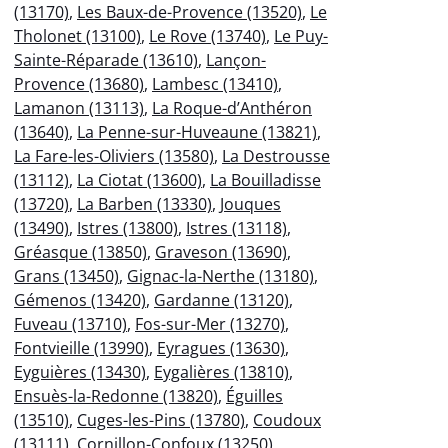
(13170)
,
Les Baux-de-Provence (13520)
,
Le
Tholonet (13100)
,
Le Rove (13740)
,
Le Puy-
Sainte-Réparade (13610)
,
Lançon-
Provence (13680)
,
Lambesc (13410)
,
Lamanon (13113)
,
La Roque-d’Anthéron
(13640)
,
La Penne-sur-Huveaune (13821)
,
La Fare-les-Oliviers (13580)
,
La Destrousse
(13112)
,
La Ciotat (13600)
,
La Bouilladisse
(13720)
,
La Barben (13330)
,
Jouques
(13490)
,
Istres (13800)
,
Istres (13118)
,
Gréasque (13850)
,
Graveson (13690)
,
Grans (13450)
,
Gignac-la-Nerthe (13180)
,
Gémenos (13420)
,
Gardanne (13120)
,
Fuveau (13710)
,
Fos-sur-Mer (13270)
,
Fontvieille (13990)
,
Eyragues (13630)
,
Eyguières (13430)
,
Eygalières (13810)
,
Ensuès-la-Redonne (13820)
,
Éguilles
(13510)
,
Cuges-les-Pins (13780)
,
Coudoux
(13111)
,
Cornillon-Confoux (13250)
,