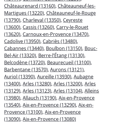
Châteaurenard (13160)
,
Châteauneuf-les-
Martigues (13220)
,
Châteauneuf-le-Rouge
(13790)
,
Charleval (13350)
,
Ceyreste
(13600)
,
Cassis (13260)
,
Carry-le-Rouet
(13620)
,
Carnoux-en-Provence (13470)
,
Cadolive (13950)
,
Cabriès (13480)
,
Cabannes (13440)
,
Boulbon (13150)
,
Bouc-
Bel-Air (13320)
,
Berre-l’Étang (13130)
,
Belcodène (13720)
,
Beaurecueil (13100)
,
Barbentane (13570)
,
Aurons (13121)
,
Auriol (13390)
,
Aureille (13930)
,
Aubagne
(13400)
,
Arles (13280)
,
Arles (13200)
,
Arles
(13129)
,
Arles (13123)
,
Arles (13104)
,
Alleins
(13980)
,
Allauch (13190)
,
Aix-en-Provence
(13540)
,
Aix-en-Provence (13290)
,
Aix-en-
Provence (13100)
,
Aix-en-Provence
(13090)
,
Aix-en-Provence (13080)