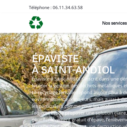
Téléphone :
06.11.34.63.58
Nos services
ÉPAVISTE
À SAINT-ANDIOL
Épaviste à Saint-Andiol s’inscrit dans une d
faciliter la gestion des déchets métalliques 
Le recyclage ferraille répond aujourd’hui à d
environnementaux majeurs, mais aussi à des
les particuliers comme pour les professionne
l’objectif est de proposer une solution claire
pour l’enlèvement gratuit d’épave, l’enlèvem
ferraille, tout en assurant une destruction v