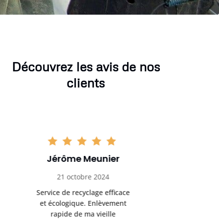
Découvrez les avis de nos
clients
Sophie Gaillard
Marc 
13 novembre 2024
8 déc
Très satisfaite du service de
Excellente 
recyclage ferraille. Équipe
recyclag
ponctuelle et respectueuse
équipemen