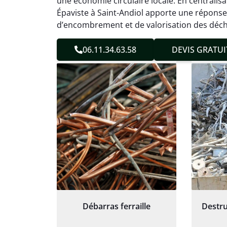
une économie circulaire locale. En centralisa
sans 
Épaviste à Saint-Andiol apporte une réponse
Service
d’encombrement et de valorisation des déch
06.11.34.63.58
DEVIS GRATUI
Débarras ferraille
Destru